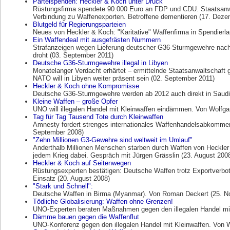
Parteispenden: Heckler & Koch unter Druck
Rüstungsfirma spendete 90.000 Euro an FDP und CDU. Staatsanwa
Verbindung zu Waffenexporten. Betroffene dementieren (17. Deze
Blutgeld für Regierungsparteien
Neues von Heckler & Koch: "Karitative" Waffenfirma in Spendierl
Ein Waffendeal mit ausgefrästen Nummern
Strafanzeigen wegen Lieferung deutscher G36-Sturmgewehre nac
droht (03. September 2011)
Deutsche G36-Sturmgewehre illegal in Libyen
Monatelanger Verdacht erhärtet – ermittelnde Staatsanwaltschaft g
NATO will in Libyen weiter präsent sein (02. September 2011)
Heckler & Koch ohne Kompromisse
Deutsche G36-Sturmgewehre werden ab 2012 auch direkt in Saudi-Ar
Kleine Waffen – große Opfer
UNO will illegalen Handel mit Kleinwaffen eindämmen. Von Wolfgan
Tag für Tag Tausend Tote durch Kleinwaffen
Amnesty fordert strenges internationales Waffenhandelsabkommen
September 2008)
"Zehn Millionen G3-Gewehre sind weltweit im Umlauf"
Anderthalb Millionen Menschen starben durch Waffen von Heckle
jedem Krieg dabei. Gespräch mit Jürgen Grässlin (23. August 200
Heckler & Koch auf Seitenwegen
Rüstungsexperten bestätigen: Deutsche Waffen trotz Exportverbot
Einsatz (20. August 2008)
"Stark und Schnell":
Deutsche Waffen in Birma (Myanmar). Von Roman Deckert (25. N
Tödliche Globalisierung: Waffen ohne Grenzen!
UNO-Experten beraten Maßnahmen gegen den illegalen Handel mit 
Dämme bauen gegen die Waffenflut
UNO-Konferenz gegen den illegalen Handel mit Kleinwaffen. Von W