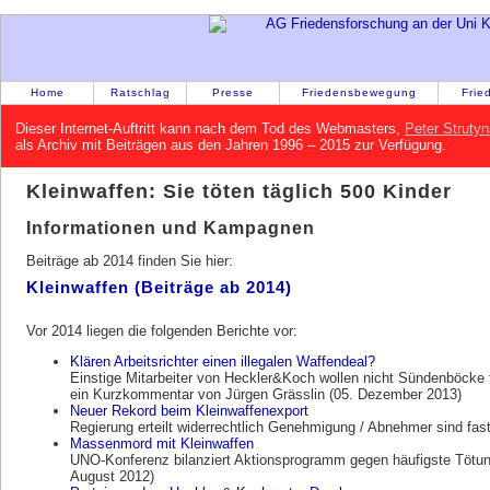
Home
Ratschlag
Presse
Friedensbewegung
Frie
Dieser Internet-Auftritt kann nach dem Tod des Webmasters,
Peter Strutyn
als Archiv mit Beiträgen aus den Jahren 1996 – 2015 zur Verfügung.
Kleinwaffen: Sie töten täglich 500 Kinder
Informationen und Kampagnen
Beiträge ab 2014 finden Sie hier:
Kleinwaffen (Beiträge ab 2014)
Vor 2014 liegen die folgenden Berichte vor:
Klären Arbeitsrichter einen illegalen Waffendeal?
Einstige Mitarbeiter von Heckler&Koch wollen nicht Sündenböcke f
ein Kurzkommentar von Jürgen Grässlin (05. Dezember 2013)
Neuer Rekord beim Kleinwaffenexport
Regierung erteilt widerrechtlich Genehmigung / Abnehmer sind fast
Massenmord mit Kleinwaffen
UNO-Konferenz bilanziert Aktionsprogramm gegen häufigste Tötung
August 2012)