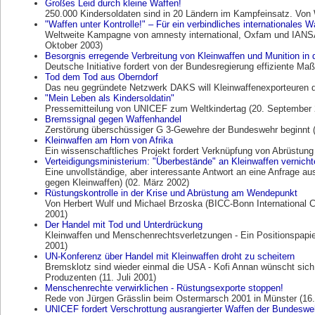
Großes Leid durch kleine Waffen!
250.000 Kindersoldaten sind in 20 Ländern im Kampfeinsatz. Von 
"Waffen unter Kontrolle!" – Für ein verbindliches internationales
Weltweite Kampagne von amnesty international, Oxfam und IANSA 
Oktober 2003)
Besorgnis erregende Verbreitung von Kleinwaffen und Munition in 
Deutsche Initiative fordert von der Bundesregierung effiziente Ma
Tod dem Tod aus Oberndorf
Das neu gegründete Netzwerk DAKS will Kleinwaffenexporteuren di
"Mein Leben als Kindersoldatin"
Pressemitteilung von UNICEF zum Weltkindertag (20. September 
Bremssignal gegen Waffenhandel
Zerstörung überschüssiger G 3-Gewehre der Bundeswehr beginnt (2
Kleinwaffen am Horn von Afrika
Ein wissenschaftliches Projekt fordert Verknüpfung von Abrüstung 
Verteidigungsministerium: "Überbestände" an Kleinwaffen vernicht
Eine unvollständige, aber interessante Antwort an eine Anfrage aus
gegen Kleinwaffen) (02. März 2002)
Rüstungskontrolle in der Krise und Abrüstung am Wendepunkt
Von Herbert Wulf und Michael Brzoska (BICC-Bonn International C
2001)
Der Handel mit Tod und Unterdrückung
Kleinwaffen und Menschenrechtsverletzungen - Ein Positionspapie
2001)
UN-Konferenz über Handel mit Kleinwaffen droht zu scheitern
Bremsklotz sind wieder einmal die USA - Kofi Annan wünscht sich
Produzenten (11. Juli 2001)
Menschenrechte verwirklichen - Rüstungsexporte stoppen!
Rede von Jürgen Grässlin beim Ostermarsch 2001 in Münster (16. 
UNICEF fordert Verschrottung ausrangierter Waffen der Bundeswe