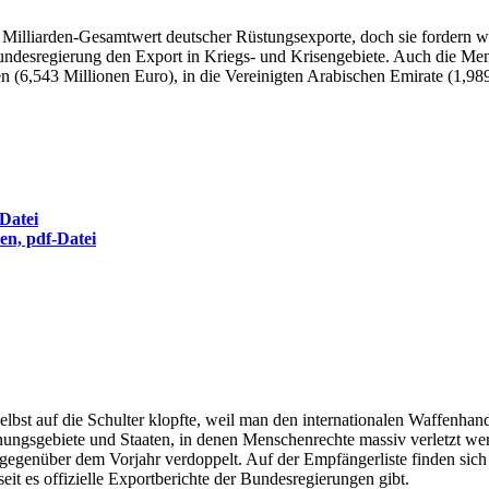
 Milliarden-Gesamtwert deutscher Rüstungsexporte, doch sie fordern w
Bundesregierung den Export in Kriegs- und Krisengebiete. Auch die Men
n (6,543 Millionen Euro), in die Vereinigten Arabischen Emirate (1,9
Datei
en, pdf-Datei
selbst auf die Schulter klopfte, weil man den internationalen Waffenhan
ngsgebiete und Staaten, in denen Menschenrechte massiv verletzt werd
egenüber dem Vorjahr verdoppelt. Auf der Empfängerliste finden sich
it es offizielle Exportberichte der Bundesregierungen gibt.