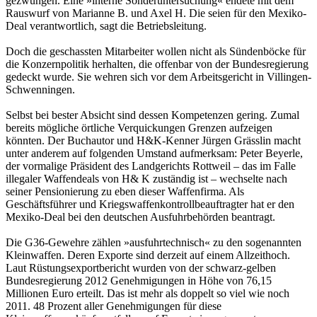
gezwungen. Eine »interne Sonderuntersuchung« endete mit dem
Rauswurf von Marianne B. und Axel H. Die seien für den Mexiko-
Deal verantwortlich, sagt die Betriebsleitung.
Doch die geschassten Mitarbeiter wollen nicht als Sündenböcke für
die Konzernpolitik herhalten, die offenbar von der Bundesregierung
gedeckt wurde. Sie wehren sich vor dem Arbeitsgericht in Villingen-
Schwenningen.
Selbst bei bester Absicht sind dessen Kompetenzen gering. Zumal
bereits mögliche örtliche Verquickungen Grenzen aufzeigen
könnten. Der Buchautor und H&K-Kenner Jürgen Grässlin macht
unter anderem auf folgenden Umstand aufmerksam: Peter Beyerle,
der vormalige Präsident des Landgerichts Rottweil – das im Falle
illegaler Waffendeals von H& K zuständig ist – wechselte nach
seiner Pensionierung zu eben dieser Waffenfirma. Als
Geschäftsführer und Kriegswaffenkontrollbeauftragter hat er den
Mexiko-Deal bei den deutschen Ausfuhrbehörden beantragt.
Die G36-Gewehre zählen »ausfuhrtechnisch« zu den sogenannten
Kleinwaffen. Deren Exporte sind derzeit auf einem Allzeithoch.
Laut Rüstungsexportbericht wurden von der schwarz-gelben
Bundesregierung 2012 Genehmigungen in Höhe von 76,15
Millionen Euro erteilt. Das ist mehr als doppelt so viel wie noch
2011. 48 Prozent aller Genehmigungen für diese