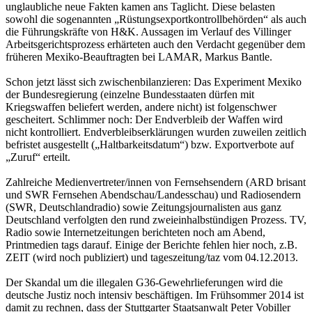
unglaubliche neue Fakten kamen ans Taglicht. Diese belasten
sowohl die sogenannten „Rüstungsexportkontrollbehörden“ als auch
die Führungskräfte von H&K. Aussagen im Verlauf des Villinger
Arbeitsgerichtsprozess erhärteten auch den Verdacht gegenüber dem
früheren Mexiko-Beauftragten bei LAMAR, Markus Bantle.
Schon jetzt lässt sich zwischenbilanzieren: Das Experiment Mexiko
der Bundesregierung (einzelne Bundesstaaten dürfen mit
Kriegswaffen beliefert werden, andere nicht) ist folgenschwer
gescheitert. Schlimmer noch: Der Endverbleib der Waffen wird
nicht kontrolliert. Endverbleibserklärungen wurden zuweilen zeitlich
befristet ausgestellt („Haltbarkeitsdatum“) bzw. Exportverbote auf
„Zuruf“ erteilt.
Zahlreiche Medienvertreter/innen von Fernsehsendern (ARD brisant
und SWR Fernsehen Abendschau/Landesschau) und Radiosendern
(SWR, Deutschlandradio) sowie Zeitungsjournalisten aus ganz
Deutschland verfolgten den rund zweieinhalbstündigen Prozess. TV,
Radio sowie Internetzeitungen berichteten noch am Abend,
Printmedien tags darauf. Einige der Berichte fehlen hier noch, z.B.
ZEIT (wird noch publiziert) und tageszeitung/taz vom 04.12.2013.
Der Skandal um die illegalen G36-Gewehrlieferungen wird die
deutsche Justiz noch intensiv beschäftigen. Im Frühsommer 2014 ist
damit zu rechnen, dass der Stuttgarter Staatsanwalt Peter Vobiller