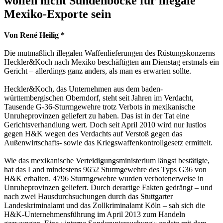
wollen nicht Sündenböcke für illegale
Mexiko-Exporte sein
Von René Heilig *
Die mutmaßlich illegalen Waffenlieferungen des Rüstungskonzerns
Heckler&Koch nach Mexiko beschäftigten am Dienstag erstmals ein
Gericht – allerdings ganz anders, als man es erwarten sollte.
Heckler&Koch, das Unternehmen aus dem baden-
württembergischen Oberndorf, steht seit Jahren im Verdacht,
Tausende G-36-Sturmgewehre trotz Verbots in mexikanische
Unruheprovinzen geliefert zu haben. Das ist in der Tat eine
Gerichtsverhandlung wert. Doch seit April 2010 wird nur lustlos
gegen H&K wegen des Verdachts auf Verstoß gegen das
Außenwirtschafts- sowie das Kriegswaffenkontrollgesetz ermittelt.
Wie das mexikanische Verteidigungsministerium längst bestätigte,
hat das Land mindestens 9652 Sturmgewehre des Typs G36 von
H&K erhalten. 4796 Sturmgewehre wurden verbotenerweise in
Unruheprovinzen geliefert. Durch derartige Fakten gedrängt – und
nach zwei Hausdurchsuchungen durch das Stuttgarter
Landeskriminalamt und das Zollkriminalamt Köln – sah sich die
H&K-Unternehmensführung im April 2013 zum Handeln