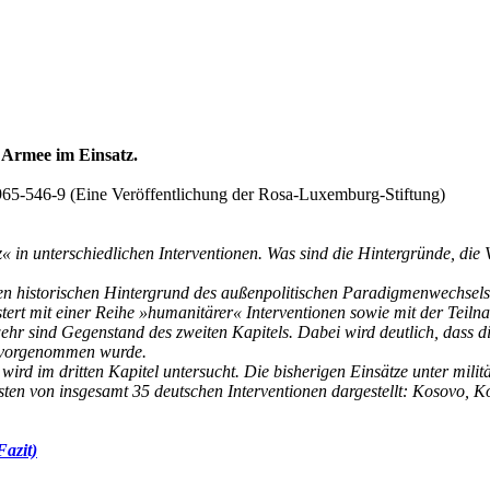
 Armee im Einsatz.
65-546-9 (Eine Veröffentlichung der Rosa-Luxemburg-Stiftung)
« in unterschiedlichen Interventionen. Was sind die Hintergründe, di
 den historischen Hintergrund des außenpolitischen Paradigmenwechse
tert mit einer Reihe »humanitärer« Interventionen sowie mit der Teil
hr sind Gegenstand des zweiten Kapitels. Dabei wird deutlich, dass d
O vorgenommen wurde.
d im dritten Kapitel untersucht. Die bisherigen Einsätze unter militä
sten von insgesamt 35 deutschen Interventionen dargestellt: Kosovo, 
azit)