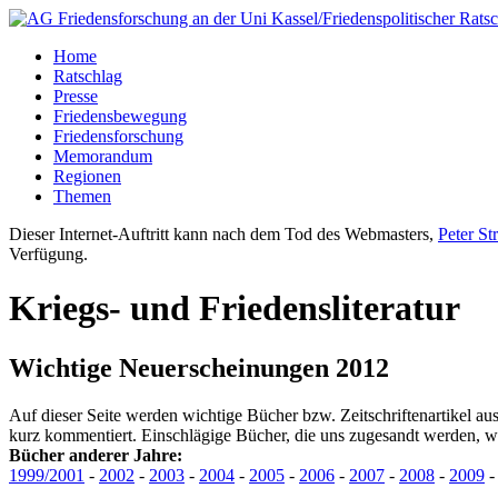
Home
Ratschlag
Presse
Friedensbewegung
Friedensforschung
Memorandum
Regionen
Themen
Dieser Internet-Auftritt kann nach dem Tod des Webmasters,
Peter St
Verfügung.
Kriegs- und Friedensliteratur
Wichtige Neuerscheinungen 2012
Auf dieser Seite werden wichtige Bücher bzw. Zeitschriftenartikel a
kurz kommentiert. Einschlägige Bücher, die uns zugesandt werden, w
Bücher anderer Jahre:
1999/2001
-
2002
-
2003
-
2004
-
2005
-
2006
-
2007
-
2008
-
2009