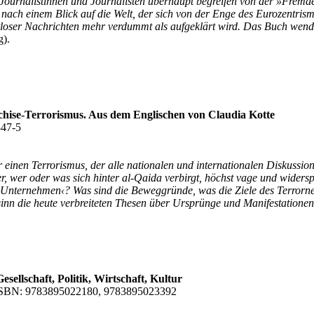
n Journalistinnen und Journalisten überhaupt begreifen von der »Fremd
e nach einem Blick auf die Welt, der sich von der Enge des Eurozentrism
oser Nachrichten mehr verdummt als aufgeklärt wird. Das Buch wendet s
g).
chise-Terrorismus. Aus dem Englischen von Claudia Kotte
347-5
 einen Terrorismus, der alle nationalen und internationalen Diskussio
, wer oder was sich hinter al-Qaida verbirgt, höchst vage und widerspr
e-Unternehmen‹? Was sind die Beweggründe, was die Ziele des Terror
sinn die heute verbreiteten Thesen über Ursprünge und Manifestationen
ellschaft, Politik, Wirtschaft, Kultur
o; ISBN: 9783895022180, 9783895023392