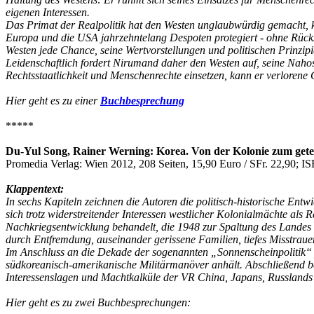
eigenen Interessen.
Das Primat der Realpolitik hat den Westen unglaubwürdig gemacht, 
Europa und die USA jahrzehntelang Despoten protegiert - ohne Rück
Westen jede Chance, seine Wertvorstellungen und politischen Prinzipie
Leidenschaftlich fordert Nirumand daher den Westen auf, seine Nahost
Rechtsstaatlichkeit und Menschenrechte einsetzen, kann er verlorene 
Hier geht es zu einer
Buchbesprechung
*****
Du-Yul Song, Rainer Werning: Korea. Von der Kolonie zum gete
Promedia Verlag: Wien 2012, 208 Seiten, 15,90 Euro / SFr. 22,90; 
Klappentext:
In sechs Kapiteln zeichnen die Autoren die politisch-historische Ent
sich trotz widerstreitender Interessen westlicher Kolonialmächte al
Nachkriegsentwicklung behandelt, die 1948 zur Spaltung des Landes in
durch Entfremdung, auseinander gerissene Familien, tiefes Misstraue
Im Anschluss an die Dekade der sogenannten „Sonnenscheinpolitik“
südkoreanisch-amerikanische Militärmanöver anhält. Abschließend be
Interessenslagen und Machtkalküle der VR China, Japans, Russland
Hier geht es zu zwei Buchbesprechungen: