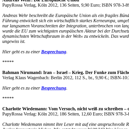
PapyRossa Verlag, Köln 2012, 136 Seiten, 9,90 Euro; ISBN 978-3-
Andreas Wehr beschreibt die Europäische Union als ein fragiles Bünd
Führung entwickelt sich ein wirtschaftlich starkes Kerneuropa, umge
nur langsamen Voranschreiten der Integration, unterbrochen von lan
wurde die EU zum wichtigsten europäischen Akteur bei der Durchsetz
dynamischsten Wirtschaftsraum in der Welt« zu entwickeln. Das wurde 
ungewiss ist.
Hier geht es zu einer
Besprechung
.
*****
Bahman Nirumand: Iran – Israel – Krieg. Der Funke zum Fläc
Verlag Klaus Wagenbach: Berlin 2012, 112 S., br., 9,90 €.; ISBN-10
Hier geht es zu einer
Besprechung
.
*****
Charlotte Wiedemann: Vom Versuch, nicht weiß zu schreiben – o
PapyRossa Verlag: Köln 2012, 186 Seiten, 12,60 Euro; ISBN 978-3
Charlotte Wiedemann nimmt ihre Leser mit auf eine anspruchsvolle Rei