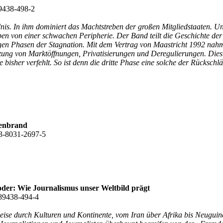
89438-498-2
nis. In ihm dominiert das Machtstreben der großen Mitgliedstaaten. Unt
ben von einer schwachen Peripherie. Der Band teilt die Geschichte der
gen Phasen der Stagnation. Mit dem Vertrag von Maastricht 1992 nahm 
ung von Marktöffnungen, Privatisierungen und Deregulierungen. Dies 
bisher verfehlt. So ist denn die dritte Phase eine solche der Rücksch
henbrand
:3-8031-2697-5
der: Wie Journalismus unser Weltbild prägt
-89438-494-4
se durch Kulturen und Kontinente, vom Iran über Afrika bis Neuguinea,