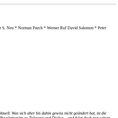
er S. Neu * Norman Paech * Werner Ruf David Salomon * Peter
ell. Was sich aber bis dahin gewiss nicht geändert hat, ist die
Revolutionäre zu Toleranz und Dialog – und folgt doch nur seinen