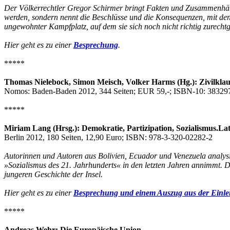
Der Völkerrechtler Gregor Schirmer bringt Fakten und Zusammenhänge,
werden, sondern nennt die Beschlüsse und die Konsequenzen, mit den
ungewohnter Kampfplatz, auf dem sie sich noch nicht richtig zurech
Hier geht es zu einer
Besprechung
.
*****
Thomas Nielebock, Simon Meisch, Volker Harms (Hg.): Zivilklau
Nomos: Baden-Baden 2012, 344 Seiten; EUR 59,-; ISBN-10: 3832
*****
Miriam Lang (Hrsg.): Demokratie, Partizipation, Sozialismus.L
Berlin 2012, 180 Seiten, 12,90 Euro; ISBN: 978-3-320-02282-2
Autorinnen und Autoren aus Bolivien, Ecuador und Venezuela analysi
»Sozialismus des 21. Jahrhunderts« in den letzten Jahren annimmt. D
jungeren Geschichte der Insel.
Hier geht es zu einer
Besprechung und einem Auszug aus der Einle
*****
Andreas Wehr: Die Europäische Union