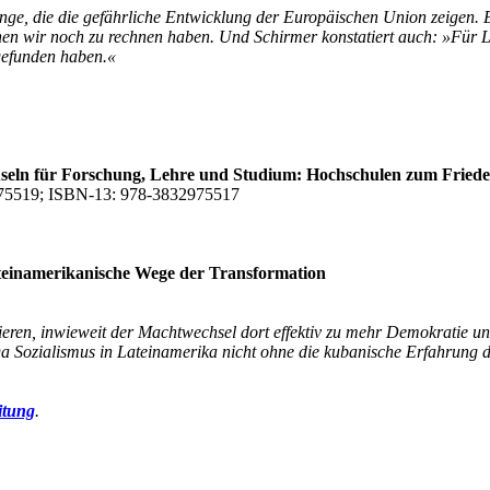
 die die gefährliche Entwicklung der Europäischen Union zeigen. Er i
en wir noch zu rechnen haben. Und Schirmer konstatiert auch: »Für L
tgefunden haben.«
seln für Forschung, Lehre und Studium: Hochschulen zum Frieden
975519; ISBN-13: 978-3832975517
ateinamerikanische Wege der Transformation
eren, inwieweit der Machtwechsel dort effektiv zu mehr Demokratie und
a Sozialismus in Lateinamerika nicht ohne die kubanische Erfahrung de
itung
.