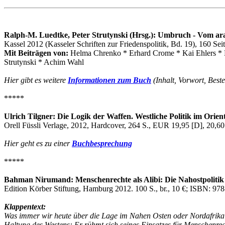
Ralph-M. Luedtke, Peter Strutynski (Hrsg.): Umbruch - Vom ara
Kassel 2012 (Kasseler Schriften zur Friedenspolitik, Bd. 19), 160 
Mit Beiträgen von:
Helma Chrenko * Erhard Crome * Kai Ehlers * 
Strutynski * Achim Wahl
Hier gibt es weitere
Informationen zum Buch
(Inhalt, Vorwort, Beste
*****
Ulrich Tilgner: Die Logik der Waffen. Westliche Politik im Orien
Orell Füssli Verlage, 2012, Hardcover, 264 S., EUR 19,95 [D], 20,
Hier geht es zu einer
Buchbesprechung
*****
Bahman Nirumand: Menschenrechte als Alibi: Die Nahostpoliti
Edition Körber Stiftung, Hamburg 2012. 100 S., br., 10 €; ISBN: 97
Klappentext:
Was immer wir heute über die Lage im Nahen Osten oder Nordafrika sc
Haltung des Westens: Er rühmt sich seines Einsatzes für Menschenrec