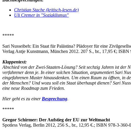
Christian Stache (kritisch-lesen.de)
Uli Cremer in "Soziaklismus"
*****
Sari Nusseibeh: Ein Staat für Palästina? Plädoyer für eine Zivilgesell
Verlag Antje Kunstmann, München 2012. 207 S., br., 17,95 €; ISBN
Klappentext:
Abschied von der Zwei-Staaten-Lösung? Seit sechzig Jahren ist der Nah
verfahrener denn je. In einer solchen Situation, argumentiert Sari Nu
eingefahrenen Muster hinausdenken. Um einen Raum zu öffnen, in dem 
der Menschen? Und wozu soll ein Staat überhaupt dienen? Sari Nusseib
eine neue Roadmap zum Frieden.
Hier geht es zu einer
Besprechung
.
*****
Gregor Schirmer: Der Aufstieg der EU zur Weltmacht
Spotless Verlag, Berlin 2012, 256 S., br., 12,95 €.; ISBN 978-3-360