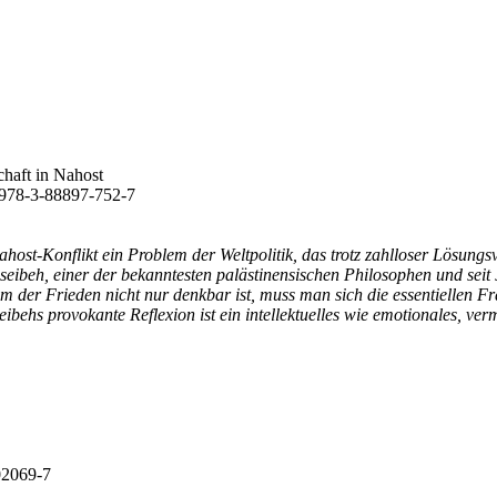
schaft in Nahost
 978-3-88897-752-7
ost-Konflikt ein Problem der Weltpolitik, das trotz zahlloser Lösungsvo
sseibeh, einer der bekanntesten palästinensischen Philosophen und seit
der Frieden nicht nur denkbar ist, muss man sich die essentiellen Fr
ehs provokante Reflexion ist ein intellektuelles wie emotionales, vermi
-02069-7