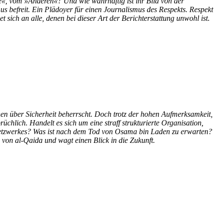
e«, vom »Anderen«? Und wie wahrhaftig ist ihr Bild von der
us befreit. Ein Plädoyer für einen Journalismus des Respekts. Respekt
ich an alle, denen bei dieser Art der Berichterstattung unwohl ist.
nen über Sicherheit beherrscht. Doch trotz der hohen Aufmerksamkeit,
üchlich. Handelt es sich um eine straff strukturierte Organisation,
netzwerkes? Was ist nach dem Tod von Osama bin Laden zu erwarten?
 von al-Qaida und wagt einen Blick in die Zukunft.