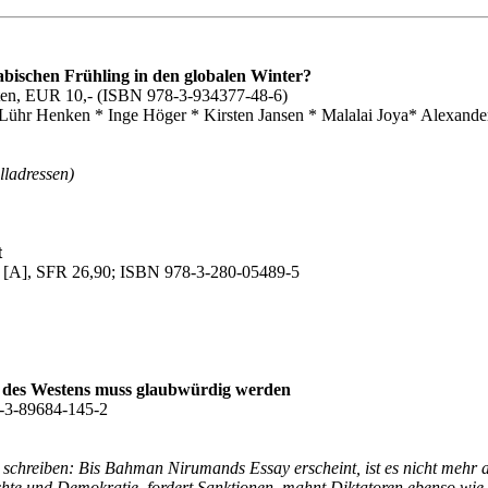
bischen Frühling in den globalen Winter?
Seiten, EUR 10,- (ISBN 978-3-934377-48-6)
Lühr Henken * Inge Höger * Kirsten Jansen * Malalai Joya* Alexand
lladressen)
t
60 [A], SFR 26,90; ISBN 978-3-280-05489-5
k des Westens muss glaubwürdig werden
8-3-89684-145-2
hreiben: Bis Bahman Nirumands Essay erscheint, ist es nicht mehr aktu
hte und Demokratie, fordert Sanktionen, mahnt Diktatoren ebenso wie 