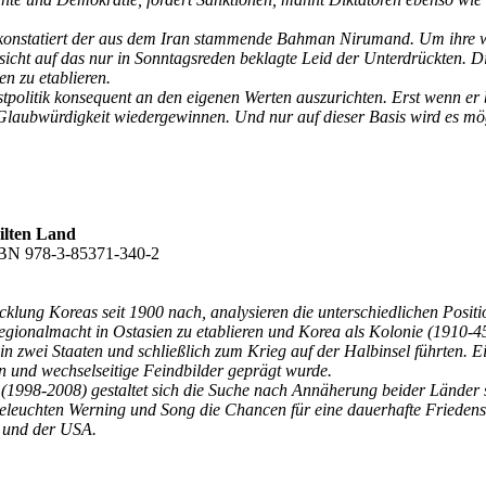
konstatiert der aus dem Iran stammende Bahman Nirumand. Um ihre wir
sicht auf das nur in Sonntagsreden beklagte Leid der Unterdrückten.
n zu etablieren.
politik konsequent an den eigenen Werten auszurichten. Erst wenn er be
Glaubwürdigkeit wiedergewinnen. Und nur auf dieser Basis wird es mögli
ilten Land
ISBN 978-3-85371-340-2
wicklung Koreas seit 1900 nach, analysieren die unterschiedlichen Posit
s Regionalmacht in Ostasien zu etablieren und Korea als Kolonie (1910
 zwei Staaten und schließlich zum Krieg auf der Halbinsel führten. Ei
n und wechselseitige Feindbilder geprägt wurde.
 (1998-2008) gestaltet sich die Suche nach Annäherung beider Lände
leuchten Werning und Song die Chancen für eine dauerhafte Friedensr
s und der USA.