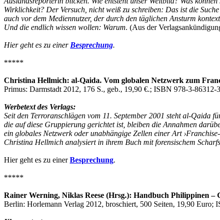
Auslandsreporterin blicken. Wie entsteht unser Weltbild? Was könne
Wirklichkeit? Der Versuch, nicht weiß zu schreiben: Das ist die Such
auch vor dem Mediennutzer, der durch den täglichen Ansturm kontextl
Und die endlich wissen wollen: Warum.
(Aus der Verlagsankündigun
Hier geht es zu einer
Besprechung
.
*****
Christina Hellmich: al-Qaida. Vom globalen Netzwerk zum Fran
Primus: Darmstadt 2012, 176 S., geb., 19,90 €.; ISBN 978-3-86312-
Werbetext des Verlags:
Seit den Terroranschlägen vom 11. September 2001 steht al-Qaida für
die auf diese Gruppierung gerichtet ist, bleiben die Annahmen darüber
ein globales Netzwerk oder unabhängige Zellen einer Art ›Franchis
Christina Hellmich analysiert in ihrem Buch mit forensischem Scharf
Hier geht es zu einer
Besprechung
.
*****
Rainer Werning, Niklas Reese (Hrsg.): Handbuch Philippinen – Ges
Berlin: Horlemann Verlag 2012, broschiert, 500 Seiten, 19,90 Eur