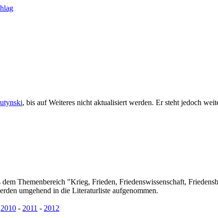
rutynski
, bis auf Weiteres nicht aktualisiert werden. Er steht jedoch we
us dem Themenbereich "Krieg, Frieden, Friedenswissenschaft, Friedens
erden umgehend in die Literaturliste aufgenommen.
-
2010
-
2011
-
2012