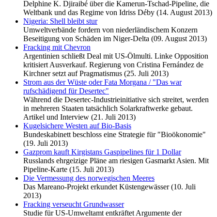
Delphine K. Djiraibé über die Kamerun-Tschad-Pipeline, die
Weltbank und das Regime von Idriss Déby (14. August 2013)
Nigeria: Shell bleibt stur
Umweltverbände fordern von niederländischem Konzern
Beseitigung von Schäden im Niger-Delta (09. August 2013)
Fracking mit Chevron
Argentinien schließt Deal mit US-Ölmulti. Linke Opposition
kritisiert Ausverkauf. Regierung von Cristina Fernández de
Kirchner setzt auf Pragmatismus (25. Juli 2013)
Strom aus der Wüste oder Fata Morgana / "Das war
rufschädigend für Desertec"
Während die Desertec-Industrieinitiative sich streitet, werden
in mehreren Staaten tatsächlich Solarkraftwerke gebaut.
Artikel und Interview (21. Juli 2013)
Kugelsichere Westen auf Bio-Basis
Bundeskabinett beschloss eine Strategie für "Bioökonomie"
(19. Juli 2013)
Gazprom kauft Kirgistans Gaspipelines für 1 Dollar
Russlands ehrgeizige Pläne am riesigen Gasmarkt Asien. Mit
Pipeline-Karte (15. Juli 2013)
Die Vermessung des norwegischen Meeres
Das Mareano-Projekt erkundet Küstengewässer (10. Juli
2013)
Fracking verseucht Grundwasser
Studie für US-Umweltamt entkräftet Argumente der