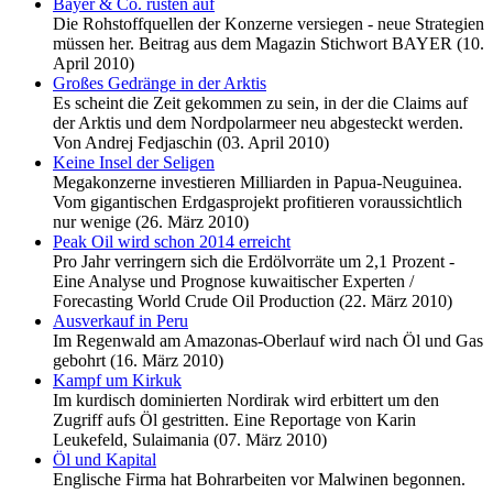
Bayer & Co. rüsten auf
Die Rohstoffquellen der Konzerne versiegen - neue Strategien
müssen her. Beitrag aus dem Magazin Stichwort BAYER (10.
April 2010)
Großes Gedränge in der Arktis
Es scheint die Zeit gekommen zu sein, in der die Claims auf
der Arktis und dem Nordpolarmeer neu abgesteckt werden.
Von Andrej Fedjaschin (03. April 2010)
Keine Insel der Seligen
Megakonzerne investieren Milliarden in Papua-Neuguinea.
Vom gigantischen Erdgasprojekt profitieren voraussichtlich
nur wenige (26. März 2010)
Peak Oil wird schon 2014 erreicht
Pro Jahr verringern sich die Erdölvorräte um 2,1 Prozent -
Eine Analyse und Prognose kuwaitischer Experten /
Forecasting World Crude Oil Production (22. März 2010)
Ausverkauf in Peru
Im Regenwald am Amazonas-Oberlauf wird nach Öl und Gas
gebohrt (16. März 2010)
Kampf um Kirkuk
Im kurdisch dominierten Nordirak wird erbittert um den
Zugriff aufs Öl gestritten. Eine Reportage von Karin
Leukefeld, Sulaimania (07. März 2010)
Öl und Kapital
Englische Firma hat Bohrarbeiten vor Malwinen begonnen.