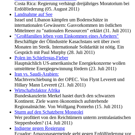
Costa Rica: Regierung verhängt dreijähriges Moratorium bei
Erdölförderung (05. August 2011)
Landnahme auf See
Israel und Libanon kämpfen um Bodenschätze in
internationalen Gewässern: Gasvorkommen im östlichen
Mittelmeer zu "nationalen Ressourcen" erklärt (31. Juli 2011)
"Großfamilien leben vom Einkommen eines Arbeiters"
Beschäftigte der Ölindustrie Kasachstans seit über zwei
Monaten im Streik. Internationale Solidarität ist nötig. Ein
Gespräch mit Paul Murphy (28. Juli 2011)
Polen im Schiefergas-Fieber
Hauptsächlich US-amerikanische Energiekonzerne wollen
umstrittene Energiegewinnung fördern (23. Juli 2011)
Iran vs. Saudi-Arabien:
Machtverschiebung in der OPEC. Von Flynt Leverett und
Hillary Mann Leverett (21. Juli 2011)
Wirtschaftsfaktor Afrika
Bundeskanzlerin Merkel hastet durch den schwarzen
Kontinent. Ziele waren ökonomisch aufstrebende
Regionalmächte. Von Wolfgang Pomrehn (15. Juli 2011)
Sturm auf den Schatzberg Mongolei
Wer profitiert von den Reichtümern unterm zentralasiatischen
Steppenboden? (14. Juli 2011)
Indigene gegen Regierung
Ecuador: Amazonasgemeinde geht gegen Erdölförderung vor