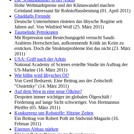
Hohe Weltmarktpreise und der Klimawandel machen
Grönland interessant für Rohstoffausbeutung (01. April 2011)
Ghaddafis Freunde
Deutsche Unternehmen rüsteten das libysche Regime seit
Jahren auf. Von Winfried Wolf (25. März 2011)
Taumelnde Petrokraten
Mit Repression und Bestechungsgeld versucht Saudi-
Arabiens Herrscherclan, aufkommende Kritik im Keim zu
ersticken. Doch die Strukturprobleme löst das nicht (23. März
2011)
USA: Griff nach der Arktis
National Academy of Scienes erstellte Studie im Auftrag der
US-Marine (16. März 2011)
Wie billig wird libysches Öl?
Von Gerd Bedszent. Eine Beitrag aus der Zeitschrift
"Ossietzky" (14. März 2011)
Auf dem Weg in eine neue Ölkrise?
Despoten immer wichtiger im globalen Ölgeschäft /
Förderung auf lange Sicht schwieriger. Von Hermannus
Pfeiffer (05. März 2011)
Konkurrenz um Rohstoffe: Hitzige Zeiten
Ein Beitrag von Robert Poth im Südwind-Magazin (16.
Februar 2011)
Eigenen Abbau stärken