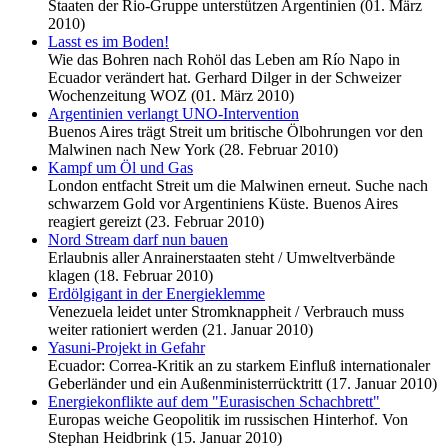
Staaten der Rio-Gruppe unterstützen Argentinien (01. März
2010)
Lasst es im Boden!
Wie das Bohren nach Rohöl das Leben am Río Napo in
Ecuador verändert hat. Gerhard Dilger in der Schweizer
Wochenzeitung WOZ (01. März 2010)
Argentinien verlangt UNO-Intervention
Buenos Aires trägt Streit um britische Ölbohrungen vor den
Malwinen nach New York (28. Februar 2010)
Kampf um Öl und Gas
London entfacht Streit um die Malwinen erneut. Suche nach
schwarzem Gold vor Argentiniens Küste. Buenos Aires
reagiert gereizt (23. Februar 2010)
Nord Stream darf nun bauen
Erlaubnis aller Anrainerstaaten steht / Umweltverbände
klagen (18. Februar 2010)
Erdölgigant in der Energieklemme
Venezuela leidet unter Stromknappheit / Verbrauch muss
weiter rationiert werden (21. Januar 2010)
Yasuni-Projekt in Gefahr
Ecuador: Correa-Kritik an zu starkem Einfluß internationaler
Geberländer und ein Außenministerrücktritt (17. Januar 2010)
Energiekonflikte auf dem "Eurasischen Schachbrett"
Europas weiche Geopolitik im russischen Hinterhof. Von
Stephan Heidbrink (15. Januar 2010)