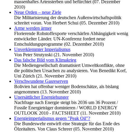
massenhaftes Artensterben und befürchtet (07. Dezember
2010)
Neue Orden – neue Ziele
Die Militarisierung der deutschen Außenwirtschaftspolitik
schreitet voran. Von Herbert Schui (05. Dezember 2010)
Arme werden ärmer
Florierende Rohstoffexporte verschärfen Abhängigkeit wenig
entwickelter Länder. UN-Konferenz fordert neue
Entschuldungsprogramme (02. Dezember 2010)
Unverklemmter Imperialismus
Von Peter Strutynski (21. November 2010)
Das falsche Bild vom Klimakrieg
Die Mediengesellschaft dramatisiert Umweltkonflikte, ohne
die politischen Ursachen zu analysieren. Von Benedikt Korf,
Uni Zürich (21. November 2010)
Verschwundene Gasreserven
Bolivien hat offenbar weniger Bodenschätze, als bislang
angenommen (13. November 2010)
Unersättlicher Energiehunger
Nachfrage nach Energie steigt bis 2036 um 36 Prozent /
Fossile Energieträger dominieren / WORLD ENERGY
OUTLOOK 2010 - FACTSHEET (11. November 2010)
Energieimperialismus gegen "Peak Oil"?
Die Bundeswehr entwirft eine Strategie für das Ende des
Ölzeitalters. Von Claus Schreer (05. November 2010)