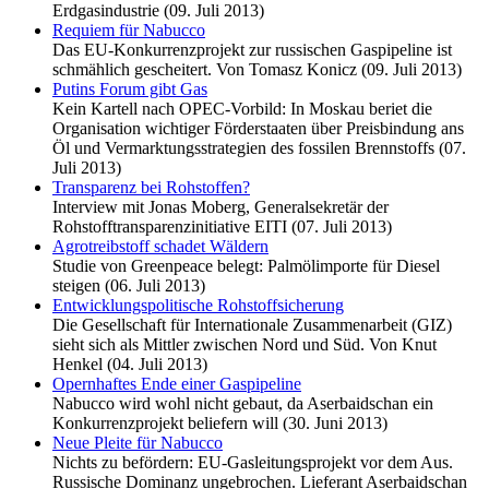
Erdgasindustrie (09. Juli 2013)
Requiem für Nabucco
Das EU-Konkurrenzprojekt zur russischen Gaspipeline ist
schmählich gescheitert. Von Tomasz Konicz (09. Juli 2013)
Putins Forum gibt Gas
Kein Kartell nach OPEC-Vorbild: In Moskau beriet die
Organisation wichtiger Förderstaaten über Preisbindung ans
Öl und Vermarktungsstrategien des fossilen Brennstoffs (07.
Juli 2013)
Transparenz bei Rohstoffen?
Interview mit Jonas Moberg, Generalsekretär der
Rohstofftransparenzinitiative EITI (07. Juli 2013)
Agrotreibstoff schadet Wäldern
Studie von Greenpeace belegt: Palmölimporte für Diesel
steigen (06. Juli 2013)
Entwicklungspolitische Rohstoffsicherung
Die Gesellschaft für Internationale Zusammenarbeit (GIZ)
sieht sich als Mittler zwischen Nord und Süd. Von Knut
Henkel (04. Juli 2013)
Opernhaftes Ende einer Gaspipeline
Nabucco wird wohl nicht gebaut, da Aserbaidschan ein
Konkurrenzprojekt beliefern will (30. Juni 2013)
Neue Pleite für Nabucco
Nichts zu befördern: EU-Gasleitungsprojekt vor dem Aus.
Russische Dominanz ungebrochen. Lieferant Aserbaidschan