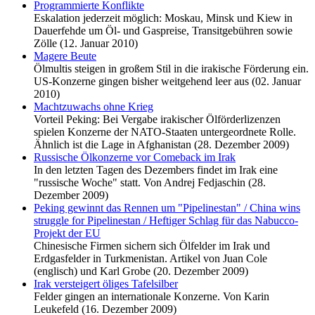
Programmierte Konflikte
Eskalation jederzeit möglich: Moskau, Minsk und Kiew in
Dauerfehde um Öl- und Gaspreise, Transitgebühren sowie
Zölle (12. Januar 2010)
Magere Beute
Ölmultis steigen in großem Stil in die irakische Förderung ein.
US-Konzerne gingen bisher weitgehend leer aus (02. Januar
2010)
Machtzuwachs ohne Krieg
Vorteil Peking: Bei Vergabe irakischer Ölförderlizenzen
spielen Konzerne der NATO-Staaten untergeordnete Rolle.
Ähnlich ist die Lage in Afghanistan (28. Dezember 2009)
Russische Ölkonzerne vor Comeback im Irak
In den letzten Tagen des Dezembers findet im Irak eine
"russische Woche" statt. Von Andrej Fedjaschin (28.
Dezember 2009)
Peking gewinnt das Rennen um "Pipelinestan" / China wins
struggle for Pipelinestan / Heftiger Schlag für das Nabucco-
Projekt der EU
Chinesische Firmen sichern sich Ölfelder im Irak und
Erdgasfelder in Turkmenistan. Artikel von Juan Cole
(englisch) und Karl Grobe (20. Dezember 2009)
Irak versteigert öliges Tafelsilber
Felder gingen an internationale Konzerne. Von Karin
Leukefeld (16. Dezember 2009)