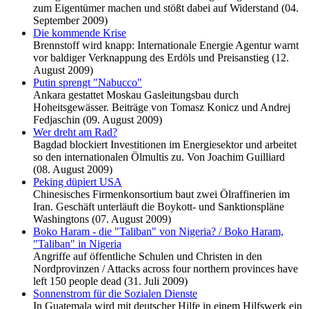
zum Eigentümer machen und stößt dabei auf Widerstand (04.
September 2009)
Die kommende Krise
Brennstoff wird knapp: Internationale Energie Agentur warnt
vor baldiger Verknappung des Erdöls und Preisanstieg (12.
August 2009)
Putin sprengt "Nabucco"
Ankara gestattet Moskau Gasleitungsbau durch
Hoheitsgewässer. Beiträge von Tomasz Konicz und Andrej
Fedjaschin (09. August 2009)
Wer dreht am Rad?
Bagdad blockiert Investitionen im Energiesektor und arbeitet
so den ­internationalen Ölmultis zu. Von Joachim Guilliard
(08. August 2009)
Peking düpiert USA
Chinesisches Firmenkonsortium baut zwei Ölraffinerien im
Iran. Geschäft unterläuft die Boykott- und Sanktionspläne
Washingtons (07. August 2009)
Boko Haram - die "Taliban" von Nigeria? / Boko Haram,
"Taliban" in Nigeria
Angriffe auf öffentliche Schulen und Christen in den
Nordprovinzen / Attacks across four northern provinces have
left 150 people dead (31. Juli 2009)
Sonnenstrom für die Sozialen Dienste
In Guatemala wird mit deutscher Hilfe in einem Hilfswerk ein