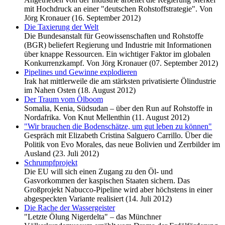
mit Hochdruck an einer "deutschen Rohstoffstrategie". Von
Jörg Kronauer (16. September 2012)
Die Taxierung der Welt
Die Bundesanstalt für Geowissenschaften und Rohstoffe
(BGR) beliefert Regierung und Industrie mit Informationen
über knappe Ressourcen. Ein wichtiger Faktor im globalen
Konkurrenzkampf. Von Jörg Kronauer (07. September 2012)
Pipelines und Gewinne explodieren
Irak hat mittlerweile die am stärksten privatisierte Ölindustrie
im Nahen Osten (18. August 2012)
Der Traum vom Ölboom
Somalia, Kenia, Südsudan – über den Run auf Rohstoffe in
Nordafrika. Von Knut Mellenthin (11. August 2012)
"Wir brauchen die Bodenschätze, um gut leben zu können"
Gespräch mit Elizabeth Cristina Salguero Carrillo. Über die
Politik von Evo Morales, das neue Bolivien und Zerrbilder im
Ausland (23. Juli 2012)
Schrumpfprojekt
Die EU will sich einen Zugang zu den Öl- und
Gasvorkommen der kaspischen Staaten sichern. Das
Großprojekt Nabucco-Pipeline wird aber höchstens in einer
abgespeckten Variante realisiert (14. Juli 2012)
Die Rache der Wassergeister
"Letzte Ölung Nigerdelta" – das Münchner