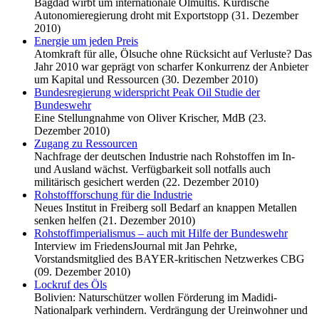
Bagdad wirbt um internationale Ölmultis. Kurdische
Autonomieregierung droht mit Exportstopp (31. Dezember
2010)
Energie um jeden Preis
Atomkraft für alle, Ölsuche ohne Rücksicht auf Verluste? Das
Jahr 2010 war geprägt von scharfer Konkurrenz der Anbieter
um Kapital und Ressourcen (30. Dezember 2010)
Bundesregierung widerspricht Peak Oil Studie der
Bundeswehr
Eine Stellungnahme von Oliver Krischer, MdB (23.
Dezember 2010)
Zugang zu Ressourcen
Nachfrage der deutschen Industrie nach Rohstoffen im In-
und Ausland wächst. Verfügbarkeit soll notfalls auch
militärisch gesichert werden (22. Dezember 2010)
Rohstoffforschung für die Industrie
Neues Institut in Freiberg soll Bedarf an knappen Metallen
senken helfen (21. Dezember 2010)
Rohstoffimperialismus – auch mit Hilfe der Bundeswehr
Interview im FriedensJournal mit Jan Pehrke,
Vorstandsmitglied des BAYER-kritischen Netzwerkes CBG
(09. Dezember 2010)
Lockruf des Öls
Bolivien: Naturschützer wollen Förderung im Madidi-
Nationalpark verhindern. Verdrängung der Ureinwohner und