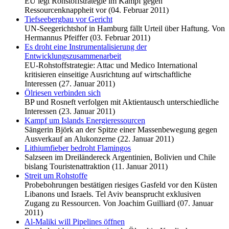
EU legt Rohstoffstrategie im Kampf gegen
Ressourcenknappheit vor (04. Februar 2011)
Tiefseebergbau vor Gericht
UN-Seegerichtshof in Hamburg fällt Urteil über Haftung. Von
Hermannus Pfeiffer (03. Februar 2011)
Es droht eine Instrumentalisierung der
Entwicklungszusammenarbeit
EU-Rohstoffstrategie: Attac und Medico International
kritisieren einseitige Ausrichtung auf wirtschaftliche
Interessen (27. Januar 2011)
Ölriesen verbinden sich
BP und Rosneft verfolgen mit Aktientausch unterschiedliche
Interessen (23. Januar 2011)
Kampf um Islands Energieressourcen
Sängerin Björk an der Spitze einer Massenbewegung gegen
Ausverkauf an Alukonzerne (22. Januar 2011)
Lithiumfieber bedroht Flamingos
Salzseen im Dreiländereck Argentinien, Bolivien und Chile
bislang Touristenattraktion (11. Januar 2011)
Streit um Rohstoffe
Probebohrungen bestätigen riesiges Gasfeld vor den Küsten
Libanons und Israels. Tel Aviv beansprucht exklusiven
Zugang zu Ressourcen. Von Joachim Guilliard (07. Januar
2011)
Al-Maliki will Pipelines öffnen