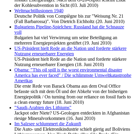
der Kohlesubvention in Sicht (03. Juli 2010)
Weltmachtillusionen 1940
Deutsche Politik von Compiègne bis zur "Weisung Nr. 21
(Fall Barbarossa)". Von Dietrich Eichholtz (20. Juni 2010)
Bulgariens Pipeline-Spielchen: Russland hat die Schnauze
voll
Bulgarien hat viel Verwirrung um seine Beteiligung an
mehreren Energieprojekten gestiftet (19. Juni 2010)
US-Präsident hielt Rede an die Nation und forderte stärkere
Nutzung erneuerbarer Energien
US-Präsident hielt Rede an die Nation und forderte stärkere
Nutzung erneuerbarer Energien (18. Juni 2010)
Obama: "This oil spill is the worst environmental disaster
America has ever faced" / Die schlimmste Umweltkatastrophe
Amerikas
Die erste Rede von Barack Obama aus dem Oval Office
befasste sich mit dem Öl und der Abkehr von der bisherigen
Energiepolitik / On turning from our reliance on fossil fuels to
a clean energy future (18. Juni 2010)
"Saudi-Arabien des Lithiums"
Jackpot oder Niete? US-Geologen entdeckten in Afghanistan
riesige Mineralvorkommen (16. Juni 2010)
Im Salzsee schlummert die Zukunft
Die Auto- und Elektronikindustrie schielt gierig auf Boliviens