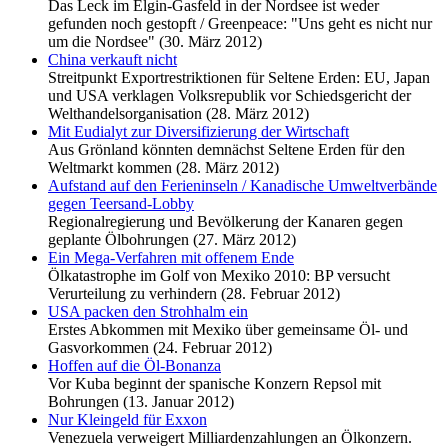
Das Leck im Elgin-Gasfeld in der Nordsee ist weder
gefunden noch gestopft / Greenpeace: "Uns geht es nicht nur
um die Nordsee" (30. März 2012)
China verkauft nicht
Streitpunkt Exportrestriktionen für Seltene Erden: EU, Japan
und USA verklagen Volksrepublik vor Schiedsgericht der
Welthandelsorganisation (28. März 2012)
Mit Eudialyt zur Diversifizierung der Wirtschaft
Aus Grönland könnten demnächst Seltene Erden für den
Weltmarkt kommen (28. März 2012)
Aufstand auf den Ferieninseln / Kanadische Umweltverbände
gegen Teersand-Lobby
Regionalregierung und Bevölkerung der Kanaren gegen
geplante Ölbohrungen (27. März 2012)
Ein Mega-Verfahren mit offenem Ende
Ölkatastrophe im Golf von Mexiko 2010: BP versucht
Verurteilung zu verhindern (28. Februar 2012)
USA packen den Strohhalm ein
Erstes Abkommen mit Mexiko über gemeinsame Öl- und
Gasvorkommen (24. Februar 2012)
Hoffen auf die Öl-Bonanza
Vor Kuba beginnt der spanische Konzern Repsol mit
Bohrungen (13. Januar 2012)
Nur Kleingeld für Exxon
Venezuela verweigert Milliardenzahlungen an Ölkonzern.