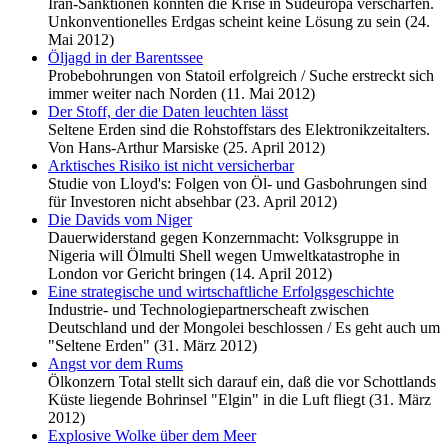
Iran-Sanktionen könnten die Krise in Südeuropa verschärfen.
Unkonventionelles Erdgas scheint keine Lösung zu sein (24.
Mai 2012)
Öljagd in der Barentssee
Probebohrungen von Statoil erfolgreich / Suche erstreckt sich
immer weiter nach Norden (11. Mai 2012)
Der Stoff, der die Daten leuchten lässt
Seltene Erden sind die Rohstoffstars des Elektronikzeitalters.
Von Hans-Arthur Marsiske (25. April 2012)
Arktisches Risiko ist nicht versicherbar
Studie von Lloyd's: Folgen von Öl- und Gasbohrungen sind
für Investoren nicht absehbar (23. April 2012)
Die Davids vom Niger
Dauerwiderstand gegen Konzernmacht: Volksgruppe in
Nigeria will Ölmulti Shell wegen Umweltkatastrophe in
London vor Gericht bringen (14. April 2012)
Eine strategische und wirtschaftliche Erfolgsgeschichte
Industrie- und Technologiepartnerscheaft zwischen
Deutschland und der Mongolei beschlossen / Es geht auch um
"Seltene Erden" (31. März 2012)
Angst vor dem Rums
Ölkonzern Total stellt sich darauf ein, daß die vor Schottlands
Küste liegende Bohrinsel "Elgin" in die Luft fliegt (31. März
2012)
Explosive Wolke über dem Meer