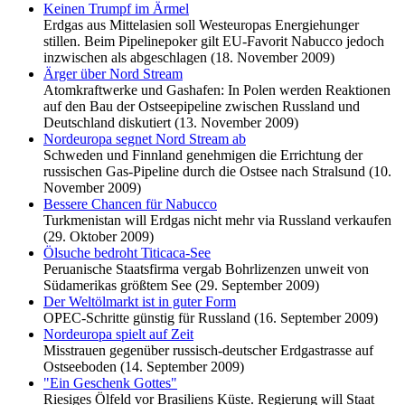
Keinen Trumpf im Ärmel
Erdgas aus Mittelasien soll Westeuropas Energiehunger
stillen. Beim Pipelinepoker gilt EU-Favorit Nabucco jedoch
inzwischen als abgeschlagen (18. November 2009)
Ärger über Nord Stream
Atomkraftwerke und Gashafen: In Polen werden Reaktionen
auf den Bau der Ostseepipeline zwischen Russland und
Deutschland diskutiert (13. November 2009)
Nordeuropa segnet Nord Stream ab
Schweden und Finnland genehmigen die Errichtung der
russischen Gas-Pipeline durch die Ostsee nach Stralsund (10.
November 2009)
Bessere Chancen für Nabucco
Turkmenistan will Erdgas nicht mehr via Russland verkaufen
(29. Oktober 2009)
Ölsuche bedroht Titicaca-See
Peruanische Staatsfirma vergab Bohrlizenzen unweit von
Südamerikas größtem See (29. September 2009)
Der Weltölmarkt ist in guter Form
OPEC-Schritte günstig für Russland (16. September 2009)
Nordeuropa spielt auf Zeit
Misstrauen gegenüber russisch-deutscher Erdgastrasse auf
Ostseeboden (14. September 2009)
"Ein Geschenk Gottes"
Riesiges Ölfeld vor Brasiliens Küste. Regierung will Staat