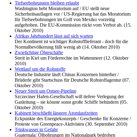
Tiefseebohrungen bleiben erlaubt
Washington hebt Moratorium auf / EU stellt neue
Sicherheitsauflagen vor / US-Regierung hat das Moratorium
für Tiefseebohrungen im Golf von Mexiko vorzeitig
aufgehoben. Die EU-Kommission rückt vom Verbot ab. (15.
Oktober 2010)
Afrikas Jahrhundert lässt auf sich warten
Der Kontinent ist wichtiger Rohstofflieferant - doch für die
Normalbevölkerung fällt wenig ab (14. Oktober 2010)
Zwielichtige Ölgeschäfte
Streit in Kiel um Förderrechte im Wattenmeer (12. Oktober
2010)
Wettlauf um die Rohstoffe
Deutsche Industrie läuft Chinas Konzernen hinterher /
Brüderle gibt Startschuss für Deutsche Rohstoffagentur (07.
Oktober 2010)
Neuer Streit um Ostsee-Pipeline
Szczeciner Hafen-Gesellschaft will tiefere Verlegung der
Gasleitung – sie könnte sonst große Schiffe behindern (05.
Oktober 2010)
Kabinett beschließt längere Atomlaufzeiten
Eckpunkte des Energiekonzepts / Geschenke für Konzerne /
Proteste von Greenpeace-Aktivisten (30. September 2010)
Trinkwasser in Gefahr
Guatemala: Ölbohrungen im Nationalpark bedrohen