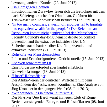
bevorzugt anderen Kunden (28. Juni 2013)
Ein Dorf gegen Chevron
Im ostpolnischen Zurawlów legen sich die Bewohner mit dem
nach Schiefergas suchenden Ölmulti an. Gefahren für
Trinkwasser und Landwirtschaft befürchtet (23. Juni 2013)
"In too many countries, a wealth of resources fail to translate
into equivalent wealth for the people" / Der Reichtum an
Ressourcen kommt nicht genügend bei den Menschen an
Security Council’s day-long thematic debate on conflict
prevention and the extractive industries / Der UN-
Sicherheitsrat debattierte über Konfliktprävention und
extraktive Industrien (21. Juni 2013)
Rohstoffe vor Menschenrechten
Indien und Ecuador ignorieren Gerichtsurteile (15. Juni 2013)
Die Welt schwimmt im Öl
Eine Förderung erfordert aber häufig erhebliche
Umweltbelastungen (13. Juni 2013)
"Unser" Rohstofflager
Der Afrika-Verein der deutschen Wirtschaft hilft beim
Ausplündern des "schwarzen" Kontinents. Eine Analyse von
Jörg Kronauer in der "jungen Welt" (08. Juni 2013)
"Wir befinden uns in einem Teufelskreis"
Der Physiker Ugo Bardi warnt im neuen Club-of-Rome-
Bericht vor steigenden Energie- und Rohstoffkosten (08. Juni
2013)