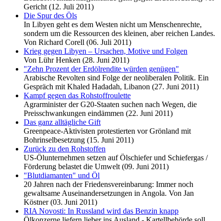
Gericht (12. Juli 2011)
Die Spur des Öls
In Libyen geht es dem Westen nicht um Menschenrechte,
sondern um die Ressourcen des kleinen, aber reichen Landes.
Von Richard Corell (06. Juli 2011)
Krieg gegen Libyen – Ursachen, Motive und Folgen
Von Lühr Henken (28. Juni 2011)
"Zehn Prozent der Erdölrendite würden genügen"
Arabische Revolten sind Folge der neoliberalen Politik. Ein
Gespräch mit Khaled Hadadah, Libanon (27. Juni 2011)
Kampf gegen das Rohstoffroulette
Agrarminister der G20-Staaten suchen nach Wegen, die
Preisschwankungen eindämmen (22. Juni 2011)
Das ganz alltägliche Gift
Greenpeace-Aktivisten protestierten vor Grönland mit
Bohrinselbesetzung (15. Juni 2011)
Zurück zu den Rohstoffen
US-Ölunternehmen setzen auf Ölschiefer und Schiefergas /
Förderung belastet die Umwelt (09. Juni 2011)
"Blutdiamanten" und Öl
20 Jahren nach der Friedensvereinbarung: Immer noch
gewaltsame Auseinandersetzungen in Angola. Von Jan
Köstner (03. Juni 2011)
RIA Novosti: In Russland wird das Benzin knapp
Ölkonzerne liefern lieber ins Ausland - Kartellbehörde soll