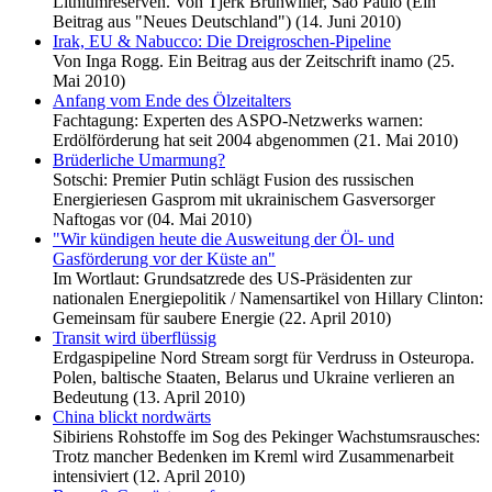
Lithiumreserven. Von Tjerk Brühwiller, São Paulo (Ein
Beitrag aus "Neues Deutschland") (14. Juni 2010)
Irak, EU & Nabucco: Die Dreigroschen-Pipeline
Von Inga Rogg. Ein Beitrag aus der Zeitschrift inamo (25.
Mai 2010)
Anfang vom Ende des Ölzeitalters
Fachtagung: Experten des ASPO-Netzwerks warnen:
Erdölförderung hat seit 2004 abgenommen (21. Mai 2010)
Brüderliche Umarmung?
Sotschi: Premier Putin schlägt Fusion des russischen
Energieriesen Gasprom mit ukrainischem Gasversorger
Naftogas vor (04. Mai 2010)
"Wir kündigen heute die Ausweitung der Öl- und
Gasförderung vor der Küste an"
Im Wortlaut: Grundsatzrede des US-Präsidenten zur
nationalen Energiepolitik / Namensartikel von Hillary Clinton:
Gemeinsam für saubere Energie (22. April 2010)
Transit wird überflüssig
Erdgaspipeline Nord Stream sorgt für Verdruss in Osteuropa.
Polen, baltische Staaten, Belarus und Ukraine verlieren an
Bedeutung (13. April 2010)
China blickt nordwärts
Sibiriens Rohstoffe im Sog des Pekinger Wachstumsrausches:
Trotz mancher Bedenken im Kreml wird Zusammenarbeit
intensiviert (12. April 2010)