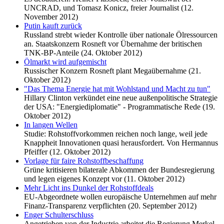
UNCRAD, und Tomasz Konicz, freier Journalist (12.
November 2012)
Putin kauft zurück
Russland strebt wieder Kontrolle über nationale Ölressourcen
an. Staatskonzern Rosneft vor Übernahme der britischen
TNK-BP-Anteile (24. Oktober 2012)
Ölmarkt wird aufgemischt
Russischer Konzern Rosneft plant Megaübernahme (21.
Oktober 2012)
"Das Thema Energie hat mit Wohlstand und Macht zu tun"
Hillary Clinton verkündet eine neue außenpolitische Strategie
der USA: "Energiediplomatie" - Programmatische Rede (19.
Oktober 2012)
In langen Wellen
Studie: Rohstoffvorkommen reichen noch lange, weil jede
Knappheit Innovationen quasi herausfordert. Von Hermannus
Pfeiffer (12. Oktober 2012)
Vorlage für faire Rohstoffbeschaffung
Grüne kritisieren bilaterale Abkommen der Bundesregierung
und legen eigenes Konzept vor (11. Oktober 2012)
Mehr Licht ins Dunkel der Rohstoffdeals
EU-Abgeordnete wollen europäische Unternehmen auf mehr
Finanz-Transparenz verpflichten (20. September 2012)
Enger Schulterschluss
Angetrieben von der Industrie arbeitet die Regierung Merkel