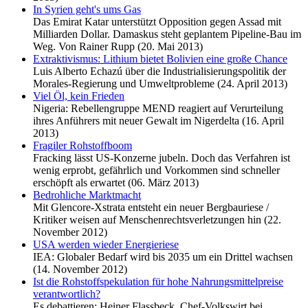
In Syrien geht's ums Gas
Das Emirat Katar unterstützt Opposition gegen Assad mit
Milliarden Dollar. Damaskus steht geplantem Pipeline-Bau im
Weg. Von Rainer Rupp (20. Mai 2013)
Extraktivismus: Lithium bietet Bolivien eine große Chance
Luis Alberto Echazú über die Industrialisierungspolitik der
Morales-Regierung und Umweltprobleme (24. April 2013)
Viel Öl, kein Frieden
Nigeria: Rebellengruppe MEND reagiert auf Verurteilung
ihres Anführers mit neuer Gewalt im Nigerdelta (16. April
2013)
Fragiler Rohstoffboom
Fracking lässt US-Konzerne jubeln. Doch das Verfahren ist
wenig erprobt, gefährlich und Vorkommen sind schneller
erschöpft als erwartet (06. März 2013)
Bedrohliche Marktmacht
Mit Glencore-Xstrata entsteht ein neuer Bergbauriese /
Kritiker weisen auf Menschenrechtsverletzungen hin (22.
November 2012)
USA werden wieder Energieriese
IEA: Globaler Bedarf wird bis 2035 um ein Drittel wachsen
(14. November 2012)
Ist die Rohstoffspekulation für hohe Nahrungsmittelpreise
verantwortlich?
Es debattieren: Heiner Flassbeck, Chef-Volkswirt bei