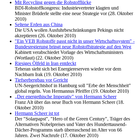
Mit Recycling gegen die Rohstofflücke
BDI-Rohstoffkongress: Industrievertreter klagten und
Minister Brüderle stellte eine neue Strategie vor (28. Oktober
2010)
Seltene Erden aus China
Die USA wollen Ausfuhrbeschränkungen Pekings nicht
akzeptieren (26. Oktober 2010)
"Ein VEB Rohstoffe passt nicht in unser Wirtschaftssystem" -
Bundesregierung bringt neue Rohstoffstrategie auf den Weg
Kabinett verabschiedet Vorlage des Wirtschaftsministers
(Wortlaut) (22. Oktober 2010)
Riesiges Ölfeld in Iran entdeckt
Teheran sieht sich bei Energiereserven wieder vor dem
Nachbarn Irak (19. Oktober 2010)
Tiefseebergbau vor Gericht
UN-Seegerichtshof in Hamburg soll "Erbe der Menschheit"
global regeln. Von Hermannus Pfeiffer (19. Oktober 2010)
„Der energethische Imperativ" von Hermann Scheer
Franz Alt über das neue Buch von Hermann Scheer (18.
Oktober 2010)
Hermann Scheer ist tot
Der "Solarpapst", "Hero of the Green Century", Träger des
Alternativen Nobelpreises und Vater des Hunderttausend-
Dächer-Programms starb überraschend im Alter von 66
Jahren. Zwei Nachrufe (17. Oktober 2010)