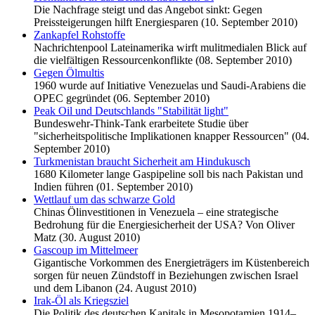
Die Nachfrage steigt und das Angebot sinkt: Gegen
Preissteigerungen hilft Energiesparen (10. September 2010)
Zankapfel Rohstoffe
Nachrichtenpool Lateinamerika wirft mulitmedialen Blick auf
die vielfältigen Ressourcenkonflikte (08. September 2010)
Gegen Ölmultis
1960 wurde auf Initiative Venezuelas und Saudi-Arabiens die
OPEC gegründet (06. September 2010)
Peak Oil und Deutschlands "Stabilität light"
Bundeswehr-Think-Tank erarbeitete Studie über
"sicherheitspolitische Implikationen knapper Ressourcen" (04.
September 2010)
Turkmenistan braucht Sicherheit am Hindukusch
1680 Kilometer lange Gaspipeline soll bis nach Pakistan und
Indien führen (01. September 2010)
Wettlauf um das schwarze Gold
Chinas Ölinvestitionen in Venezuela – eine strategische
Bedrohung für die Energiesicherheit der USA? Von Oliver
Matz (30. August 2010)
Gascoup im Mittelmeer
Gigantische Vorkommen des Energieträgers im Küstenbereich
sorgen für neuen Zündstoff in Beziehungen zwischen Israel
und dem Libanon (24. August 2010)
Irak-Öl als Kriegsziel
Die Politik des deutschen Kapitals in Mesopotamien 1914–