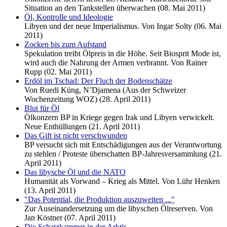
Situation an den Tankstellen überwachen (08. Mai 2011)
Öl, Kontrolle und Ideologie
Libyen und der neue Imperialismus. Von Ingar Solty (06. Mai
2011)
Zocken bis zum Aufstand
Spekulation treibt Ölpreis in die Höhe. Seit Biosprit Mode ist,
wird auch die Nahrung der Armen verbrannt. Von Rainer
Rupp (02. Mai 2011)
Erdöl im Tschad: Der Fluch der Bodenschätze
Von Ruedi Küng, N’Djamena (Aus der Schweizer
Wochenzeitung WOZ) (28. April 2011)
Blut für Öl
Ölkonzern BP in Kriege gegen Irak und Libyen verwickelt.
Neue Enthüllungen (21. April 2011)
Das Gift ist nicht verschwunden
BP versucht sich mit Entschädigungen aus der Verantwortung
zu stehlen / Proteste überschatten BP-Jahresversammlung (21.
April 2011)
Das libysche Öl und die NATO
Humanität als Vorwand – Krieg als Mittel. Von Lühr Henken
(13. April 2011)
"Das Potential, die Produktion auszuweiten ..."
Zur Auseinandersetzung um die libyschen Ölreserven. Von
Jan Köstner (07. April 2011)
Die Schatzkammer in der Arktis