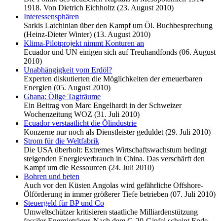
1918. Von Dietrich Eichholtz (23. August 2010)
Interessensphären
Sarkis Latchinian über den Kampf um Öl. Buchbesprechung
(Heinz-Dieter Winter) (13. August 2010)
Klima-Pilotprojekt nimmt Konturen an
Ecuador und UN einigen sich auf Treuhandfonds (06. August
2010)
Unabhängigkeit vom Erdöl?
Experten diskutierten die Möglichkeiten der erneuerbaren
Energien (05. August 2010)
Ghana: Ölige Tagträume
Ein Beitrag von Marc Engelhardt in der Schweizer
Wochenzeitung WOZ (31. Juli 2010)
Ecuador verstaatlicht die Ölindustrie
Konzerne nur noch als Dienstleister geduldet (29. Juli 2010)
Strom für die Weltfabrik
Die USA überholt: Extremes Wirtschaftswachstum bedingt
steigenden Energieverbrauch in China. Das verschärft den
Kampf um die Ressourcen (24. Juli 2010)
Bohren und beten
Auch vor den Küsten Angolas wird gefährliche Offshore-
Ölförderung in immer größerer Tiefe betrieben (07. Juli 2010)
Steuergeld für BP und Co
Umweltschützer kritisieren staatliche Milliardenstützung
fossiler Energieträger. Nach dem G-20-Gipfel scheint Ende