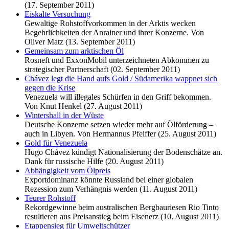
(17. September 2011)
Eiskalte Versuchung
Gewaltige Rohstoffvorkommen in der Arktis wecken
Begehrlichkeiten der Anrainer und ihrer Konzerne. Von
Oliver Matz (13. September 2011)
Gemeinsam zum arktischen Öl
Rosneft und ExxonMobil unterzeichneten Abkommen zu
strategischer Partnerschaft (02. September 2011)
Chávez legt die Hand aufs Gold / Südamerika wappnet sich
gegen die Krise
Venezuela will illegales Schürfen in den Griff bekommen.
Von Knut Henkel (27. August 2011)
Wintershall in der Wüste
Deutsche Konzerne setzen wieder mehr auf Ölförderung –
auch in Libyen. Von Hermannus Pfeiffer (25. August 2011)
Gold für Venezuela
Hugo Chávez kündigt Nationalisierung der Bodenschätze an.
Dank für russische Hilfe (20. August 2011)
Abhängigkeit vom Ölpreis
Exportdominanz könnte Russland bei einer globalen
Rezession zum Verhängnis werden (11. August 2011)
Teurer Rohstoff
Rekordgewinne beim australischen Bergbauriesen Rio Tinto
resultieren aus Preisanstieg beim Eisenerz (10. August 2011)
Etappensieg für Umweltschützer