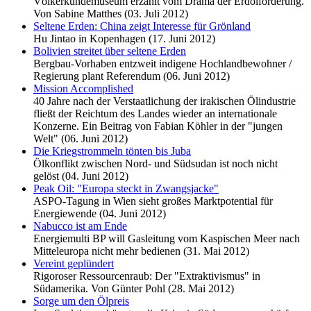
Völkerkundemuseum erzählt vom Drama der Erdölförderung.
Von Sabine Matthes (03. Juli 2012)
Seltene Erden: China zeigt Interesse für Grönland
Hu Jintao in Kopenhagen (17. Juni 2012)
Bolivien streitet über seltene Erden
Bergbau-Vorhaben entzweit indigene Hochlandbewohner /
Regierung plant Referendum (06. Juni 2012)
Mission Accomplished
40 Jahre nach der Verstaatlichung der irakischen Ölindustrie
fließt der Reichtum des Landes wieder an internationale
Konzerne. Ein Beitrag von Fabian Köhler in der "jungen
Welt" (06. Juni 2012)
Die Kriegstrommeln tönten bis Juba
Ölkonflikt zwischen Nord- und Südsudan ist noch nicht
gelöst (04. Juni 2012)
Peak Oil: "Europa steckt in Zwangsjacke"
ASPO-Tagung in Wien sieht großes Marktpotential für
Energiewende (04. Juni 2012)
Nabucco ist am Ende
Energiemulti BP will Gasleitung vom Kaspischen Meer nach
Mitteleuropa nicht mehr bedienen (31. Mai 2012)
Vereint geplündert
Rigoroser Ressourcenraub: Der "Extraktivismus" in
Südamerika. Von Günter Pohl (28. Mai 2012)
Sorge um den Ölpreis