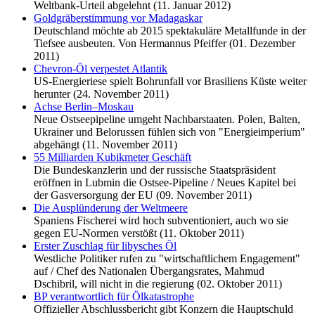
Weltbank-Urteil abgelehnt (11. Januar 2012)
Goldgräberstimmung vor Madagaskar
Deutschland möchte ab 2015 spektakuläre Metallfunde in der
Tiefsee ausbeuten. Von Hermannus Pfeiffer (01. Dezember
2011)
Chevron-Öl verpestet Atlantik
US-Energieriese spielt Bohrunfall vor Brasiliens Küste weiter
herunter (24. November 2011)
Achse Berlin–Moskau
Neue Ostseepipeline umgeht Nachbarstaaten. Polen, Balten,
Ukrainer und Belorussen fühlen sich von "Energieimperium"
abgehängt (11. November 2011)
55 Milliarden Kubikmeter Geschäft
Die Bundeskanzlerin und der russische Staatspräsident
eröffnen in Lubmin die Ostsee-Pipeline / Neues Kapitel bei
der Gasversorgung der EU (09. November 2011)
Die Ausplünderung der Weltmeere
Spaniens Fischerei wird hoch subventioniert, auch wo sie
gegen EU-Normen verstößt (11. Oktober 2011)
Erster Zuschlag für libysches Öl
Westliche Politiker rufen zu "wirtschaftlichem Engagement"
auf / Chef des Nationalen Übergangsrates, Mahmud
Dschibril, will nicht in die regierung (02. Oktober 2011)
BP verantwortlich für Ölkatastrophe
Offizieller Abschlussbericht gibt Konzern die Hauptschuld