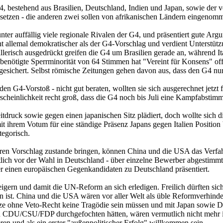
bestehend aus Brasilien, Deutschland, Indien und Japan, sowie der vo
esetzen - die anderen zwei sollen von afrikanischen Ländern eingenom
er auffällig viele regionale Rivalen der G4, und präsentiert gute Argu
nt allemal demokratischer als der G4-Vorschlag und verdient Unterstütz
allerisch ausgedrückt greifen die G4 um Brasilien gerade an, während I
die benötigte Sperrminorität von 64 Stimmen hat "Vereint für Konsens"
i gesichert. Selbst römische Zeitungen gehen davon aus, dass den G4 n
den G4-Vorstoß - nicht gut beraten, wollten sie sich ausgerechnet jetzt 
rscheinlichkeit recht groß, dass die G4 noch bis Juli eine Kampfabsti
druck sowie gegen einen japanischen Sitz plädiert, doch wollte sich di
it ihrem Votum für eine ständige Präsenz Japans gegen Italien Positi
egorisch.
hren Vorschlag zustande bringen, können China und die USA das Verfah
ch vor der Wahl in Deutschland - über einzelne Bewerber abgestimmt w
r einen europäischen Gegenkandidaten zu Deutschland präsentiert.
gern und damit die UN-Reform an sich erledigen. Freilich dürften sic
n ist. China und die USA wären vor aller Welt als üble Reformverhindere
tze ohne Veto-Recht keine Tragödie sein müssen und mit Japan sowie De
on CDU/CSU/FDP durchgefochten hätten, wären vermutlich nicht mehr i
en und als ein erster "außenpolitischer Erfolg" willkommen sein.