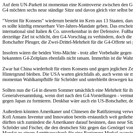
Auf dem UN-Parkett ist momentan eine Kontroverse zwischen den G4, 
G4 möchten sechs neue ständige Sitze und davon gleich vier selbst b
"Vereint für Konsens" wiederum besteht im Kern aus 13 Staaten, darunt
es sollte künftig erneuerbare Vier-Jahres-Mandate geben. Das erschei
international sind Italien & Co. unverkennbar in der Defensive. Fußb
derzeitige Ziel ist schlicht, den G4-Vorschlag zu verhindern, doch 
Botschafter Pleuger, die Zwei-Drittel-Mehrheit für die G4-Offerte se
Insofern wären die beiden Veto-Mächte - trotz aller Vorbehalte gegen 
bekannten G4-Zeitplans ebenfalls nicht ratsam. Immerhin ist die Wah
Zwar hat China wiederholt für einen Konsens und gegen jeglichen Zeit
Hintergrund bleiben. Die USA warten gleichfalls ab, auch wenn sie m
momentan Wahlkampfhilfe für Schröder und unterbleibt deswegen kat
Sollten nun die G4 in diesem Sommer tatsächlich eine Mehrheit für i
Generalversammlung, wenn dort nach den G4-Vorstellungen - vermutli
gegen Japan zu formieren. Denkbar wäre auch ein US-Botschafter, de
Außerdem könnten Amerikaner und Chinesen die Ratifizierung verwei
Kofi Annans Inventur und Innovation bereits erstaunlich weit gediehe
dürften sich zumindest die Amerikaner darauf besinnen, dass neue Si
Schröder und Fischer, die den deutschen Sitz gegen das Genörgel v
Mandat zu einem Antrittsgeschenk für eine Regierung Merkel avancier