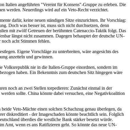
n Italien angeführten "Vereint für Konsens"-Gruppe zu erleben. Die
men werden. Neuerdings wird auf ein Veto-Recht verzichtet.
mente dafür, keine neuen ständigen Sitze einzurichten. Ihr Vorschlag:
ung. Doch was besser ist, muss sich nicht durchsetzen, denn
talien mit zwölf Getreuen der berühmten Catenaccio-Taktik folgt. Das
 offenbar längst nicht zusammen. Dagegen behauptet der deutsche UN-
ur noch acht Stimmen fehlen.
festlegen. Eigene Vorschläge zu unterbreiten, wäre angesichts des
mmung anzetteln und gewinnen.
e Volksrepublik nie in die Italien-Gruppe einordnen, sondern im
on bezogen haben. Ein Bekenntnis zum deutschen Sitz hingegen wäre
ren noch an zwei Stellen torpedieren: Zunächst einmal in der
erden sollte. China könnte dabei versuchen, eine Negativkoalition
h beide Veto-Mächte einen solchen Schachzug genau überlegen, da
r diskreditiert - der Imageschaden könnte beachtlich sein. Folglich
utschland überdies die westliche Bank stärker besetzt würde.
m Amt, wenn es ans Ratifizieren geht. So könnte das neue UN-