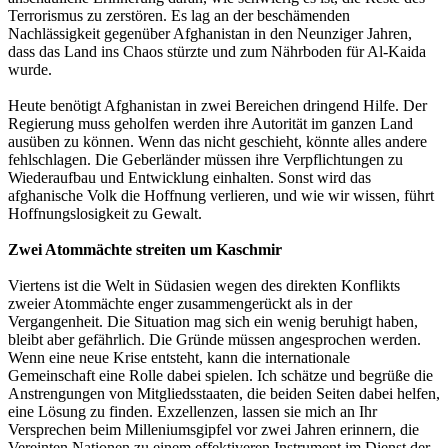
Terrorismus zu zerstören. Es lag an der beschämenden
Nachlässigkeit gegenüber Afghanistan in den Neunziger Jahren,
dass das Land ins Chaos stürzte und zum Nährboden für Al-Kaida
wurde.
Heute benötigt Afghanistan in zwei Bereichen dringend Hilfe. Der
Regierung muss geholfen werden ihre Autorität im ganzen Land
ausüben zu können. Wenn das nicht geschieht, könnte alles andere
fehlschlagen. Die Geberländer müssen ihre Verpflichtungen zu
Wiederaufbau und Entwicklung einhalten. Sonst wird das
afghanische Volk die Hoffnung verlieren, und wie wir wissen, führt
Hoffnungslosigkeit zu Gewalt.
Zwei Atommächte streiten um Kaschmir
Viertens ist die Welt in Südasien wegen des direkten Konflikts
zweier Atommächte enger zusammengerückt als in der
Vergangenheit. Die Situation mag sich ein wenig beruhigt haben,
bleibt aber gefährlich. Die Gründe müssen angesprochen werden.
Wenn eine neue Krise entsteht, kann die internationale
Gemeinschaft eine Rolle dabei spielen. Ich schätze und begrüße die
Anstrengungen von Mitgliedsstaaten, die beiden Seiten dabei helfen,
eine Lösung zu finden. Exzellenzen, lassen sie mich an Ihr
Versprechen beim Milleniumsgipfel vor zwei Jahren erinnern, die
Vereinten Nationen zu einem effektiveren Instrument im Dienst der