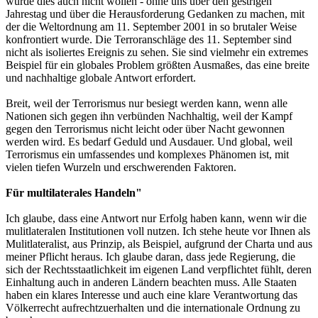
würde dies auch nicht wollen - ohne uns über den gestrigen
Jahrestag und über die Herausforderung Gedanken zu machen, mit
der die Weltordnung am 11. September 2001 in so brutaler Weise
konfrontiert wurde. Die Terroranschläge des 11. September sind
nicht als isoliertes Ereignis zu sehen. Sie sind vielmehr ein extremes
Beispiel für ein globales Problem größten Ausmaßes, das eine breite
und nachhaltige globale Antwort erfordert.
Breit, weil der Terrorismus nur besiegt werden kann, wenn alle
Nationen sich gegen ihn verbünden Nachhaltig, weil der Kampf
gegen den Terrorismus nicht leicht oder über Nacht gewonnen
werden wird. Es bedarf Geduld und Ausdauer. Und global, weil
Terrorismus ein umfassendes und komplexes Phänomen ist, mit
vielen tiefen Wurzeln und erschwerenden Faktoren.
Für multilaterales Handeln"
Ich glaube, dass eine Antwort nur Erfolg haben kann, wenn wir die
mulitlateralen Institutionen voll nutzen. Ich stehe heute vor Ihnen als
Mulitlateralist, aus Prinzip, als Beispiel, aufgrund der Charta und aus
meiner Pflicht heraus. Ich glaube daran, dass jede Regierung, die
sich der Rechtsstaatlichkeit im eigenen Land verpflichtet fühlt, deren
Einhaltung auch in anderen Ländern beachten muss. Alle Staaten
haben ein klares Interesse und auch eine klare Verantwortung das
Völkerrecht aufrechtzuerhalten und die internationale Ordnung zu