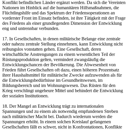
Konflikt befindlichen Länder ergänzt werden. Da sich die Vereinten
Nationen im Hinblick auf die humanitären Hilfsmaßnahmen, die
Flüchtlingshilfe und das Spektrum der Friedensoperationen an
vorderster Front im Einsatz befinden, ist ihre Tätigkeit mit der Frage
des Friedens als einer grundlegenden Dimension der Entwicklung
eng und untrennbar verbunden.
17. In Gesellschaften, in denen militärische Belange eine zentrale
oder nahezu zentrale Stellung einnehmen, kann Entwicklung nicht
reibungslos vonstatten gehen. Eine Gesellschaft, deren
wirtschaftliche Anstrengungen zu einem wesentlichen Teil der
Rüstungsproduktion gelten, vermindert zwangsläufig die
Entwicklungschancen der Bevölkerung. Die Abwesenheit von
Frieden führt Gesellschaften oft dazu, einen höheren Prozentsatz
ihrer Haushaltsmittel für militärische Zwecke aufzuwenden als für
die Entwicklungsbedürfnisse im Gesundheitswesen, im
Bildungsbereich und im Wohnungswesen. Das Rüsten für den
Krieg verschlingt ungeheure Mittel und behindert die Entwicklung
der sozialen Institutionen.
18. Der Mangel an Entwicklung trägt zu internationalen
Spannungen und zu einem als notwendig empfundenen Streben
nach militärischer Macht bei. Dadurch wiederum werden die
Spannungen erhöht. In einem solchen Kreislauf gefangenen
Gesellschaften fällt es schwer, nicht in Konfrontationen, Konflikte