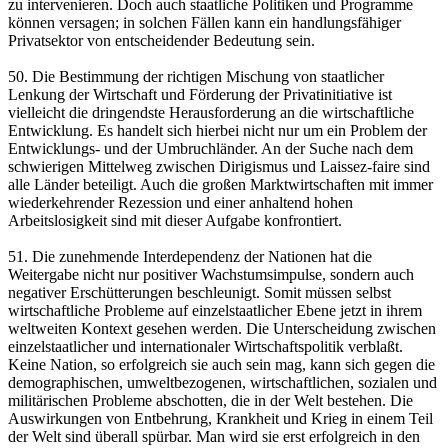
zu intervenieren. Doch auch staatliche Politiken und Programme
können versagen; in solchen Fällen kann ein handlungsfähiger
Privatsektor von entscheidender Bedeutung sein.
50. Die Bestimmung der richtigen Mischung von staatlicher
Lenkung der Wirtschaft und Förderung der Privatinitiative ist
vielleicht die dringendste Herausforderung an die wirtschaftliche
Entwicklung. Es handelt sich hierbei nicht nur um ein Problem der
Entwicklungs- und der Umbruchländer. An der Suche nach dem
schwierigen Mittelweg zwischen Dirigismus und Laissez-faire sind
alle Länder beteiligt. Auch die großen Marktwirtschaften mit immer
wiederkehrender Rezession und einer anhaltend hohen
Arbeitslosigkeit sind mit dieser Aufgabe konfrontiert.
51. Die zunehmende Interdependenz der Nationen hat die
Weitergabe nicht nur positiver Wachstumsimpulse, sondern auch
negativer Erschütterungen beschleunigt. Somit müssen selbst
wirtschaftliche Probleme auf einzelstaatlicher Ebene jetzt in ihrem
weltweiten Kontext gesehen werden. Die Unterscheidung zwischen
einzelstaatlicher und internationaler Wirtschaftspolitik verblaßt.
Keine Nation, so erfolgreich sie auch sein mag, kann sich gegen die
demographischen, umweltbezogenen, wirtschaftlichen, sozialen und
militärischen Probleme abschotten, die in der Welt bestehen. Die
Auswirkungen von Entbehrung, Krankheit und Krieg in einem Teil
der Welt sind überall spürbar. Man wird sie erst erfolgreich in den