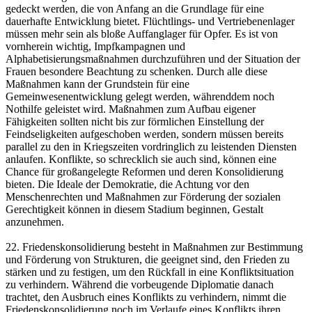
gedeckt werden, die von Anfang an die Grundlage für eine
dauerhafte Entwicklung bietet. Flüchtlings- und Vertriebenenlager
müssen mehr sein als bloße Auffanglager für Opfer. Es ist von
vornherein wichtig, Impfkampagnen und
Alphabetisierungsmaßnahmen durchzuführen und der Situation der
Frauen besondere Beachtung zu schenken. Durch alle diese
Maßnahmen kann der Grundstein für eine
Gemeinwesenentwicklung gelegt werden, währenddem noch
Nothilfe geleistet wird. Maßnahmen zum Aufbau eigener
Fähigkeiten sollten nicht bis zur förmlichen Einstellung der
Feindseligkeiten aufgeschoben werden, sondern müssen bereits
parallel zu den in Kriegszeiten vordringlich zu leistenden Diensten
anlaufen. Konflikte, so schrecklich sie auch sind, können eine
Chance für großangelegte Reformen und deren Konsolidierung
bieten. Die Ideale der Demokratie, die Achtung vor den
Menschenrechten und Maßnahmen zur Förderung der sozialen
Gerechtigkeit können in diesem Stadium beginnen, Gestalt
anzunehmen.
22. Friedenskonsolidierung besteht in Maßnahmen zur Bestimmung
und Förderung von Strukturen, die geeignet sind, den Frieden zu
stärken und zu festigen, um den Rückfall in eine Konfliktsituation
zu verhindern. Während die vorbeugende Diplomatie danach
trachtet, den Ausbruch eines Konflikts zu verhindern, nimmt die
Friedenskonsolidierung noch im Verlaufe eines Konflikts ihren