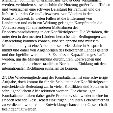
Menschen von ihnen unterschiedslos getötet oder verstümmelt
werden, verhindern sie schlechthin die Nutzung großer Landflächen
und verursachen eine schwere Belastung für Familien und die
Infrastruktur des Gesundheitswesens von Ländern in der
Konfliktfolgezeit. In vielen Fällen ist die Entfernung von
Landminen und nicht zur Wirkung gelangten Kampfmitteln die
Voraussetzung für alle anderen Maßnahmen der
Friedenskonsolidierung in der Konfliktfolgezeit. Die Verfahren, die
unter den in den meisten Ländern herrschenden Bedingungen zur
Anwendung kommen können, sind schleppend und mühsam.
Minenräumung ist eine Arbeit, die sehr viele Jahre in Anspruch
nimmt und daher von Angehörigen des betroffenen Landes geleitet
und durchgeführt werden muß. Es müssen Kapazitäten geschaffen
werden, um die Minenräumung durchführen, überwachen und
evaluieren und die einzelstaatlichen Normen im Einklang mit den
internationalen Richtlinien einhalten zu können.
27. Die Wiedereingliederung der Kombattanten ist eine schwierige
Aufgabe, doch kommt ihr für die Stabilität in der Konfliktfolgezeit
entscheidende Bedeutung zu. In vielen Konflikten sind Soldaten in
sehr jugendlichem Alter rekrutiert worden. Die ehemaligen
Kombattanten haben daher große Probleme, sich wieder in eine im
Frieden lebende Gesellschaft einzufügen und ihren Lebensunterhalt
zu verdienen, wodurch die Entwicklungschancen der Gesellschaft
beeinträchtigt werden.