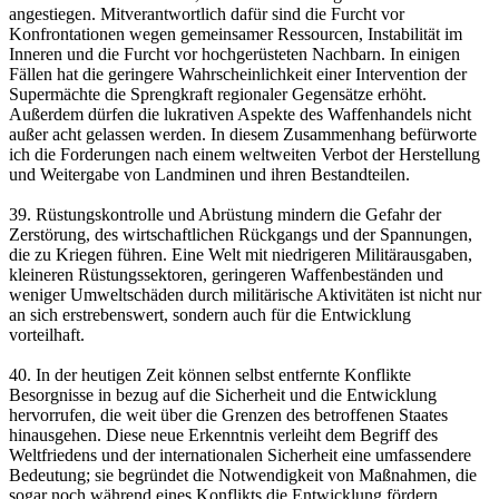
angestiegen. Mitverantwortlich dafür sind die Furcht vor
Konfrontationen wegen gemeinsamer Ressourcen, Instabilität im
Inneren und die Furcht vor hochgerüsteten Nachbarn. In einigen
Fällen hat die geringere Wahrscheinlichkeit einer Intervention der
Supermächte die Sprengkraft regionaler Gegensätze erhöht.
Außerdem dürfen die lukrativen Aspekte des Waffenhandels nicht
außer acht gelassen werden. In diesem Zusammenhang befürworte
ich die Forderungen nach einem weltweiten Verbot der Herstellung
und Weitergabe von Landminen und ihren Bestandteilen.
39. Rüstungskontrolle und Abrüstung mindern die Gefahr der
Zerstörung, des wirtschaftlichen Rückgangs und der Spannungen,
die zu Kriegen führen. Eine Welt mit niedrigeren Militärausgaben,
kleineren Rüstungssektoren, geringeren Waffenbeständen und
weniger Umweltschäden durch militärische Aktivitäten ist nicht nur
an sich erstrebenswert, sondern auch für die Entwicklung
vorteilhaft.
40. In der heutigen Zeit können selbst entfernte Konflikte
Besorgnisse in bezug auf die Sicherheit und die Entwicklung
hervorrufen, die weit über die Grenzen des betroffenen Staates
hinausgehen. Diese neue Erkenntnis verleiht dem Begriff des
Weltfriedens und der internationalen Sicherheit eine umfassendere
Bedeutung; sie begründet die Notwendigkeit von Maßnahmen, die
sogar noch während eines Konflikts die Entwicklung fördern