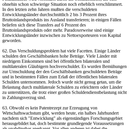
ohnehin schon schwierige Situation noch erheblich verschlimmert.
In den letzten zehn Jahren mußten die verschuldeten
Entwicklungsländer durchschnittlich 2 bis 3 Prozent ihres
Bruttoinlandsprodukts ins Ausland transferieren; in einigen Fällen
beliefen sich diese Transfers auf 6 Prozent des
Bruttoinlandsprodukts oder mehr. Paradoxerweise sind einige
Entwicklungsländer inzwischen zu Nettoexporteuren von Kapital
geworden.
62. Das Verschuldungsproblem hat viele Facetten. Einige Länder
schulden den Geschäftsbanken hohe Beträge. Viele Länder mit
niedrigem Einkommen sind bei öffentlichen bilateralen und
multilateralen Gläubigern hochverschuldet. Es wurden Bemühungen
zur Umschuldung der den Geschäftsbanken geschuldeten Beträge
und in bestimmten Fällen zum Erlaß der öffentlichen bilateralen
Schulden unternommen. Jedoch wurde nicht genug getan, um die
Belastung durch multilaterale Schulden zu erleichtern oder Länder
zu unterstützen, die trotz einer großen Schuldendienstbelastung nicht
in Zahlungsverzug sind.
63. Obwohl es kein Patentrezept zur Erzeugung von
Wirtschaftswachstum gibt, werden heute, ein halbes Jahrhundert
nachdem sich "Entwicklung" als eigenständiges Forschungsgebiet
herausgebildet hat, doch bestimmte grundlegende Voraussetzungen
als unabdingbar anerkannt. Vor allen anderen ist dabei die