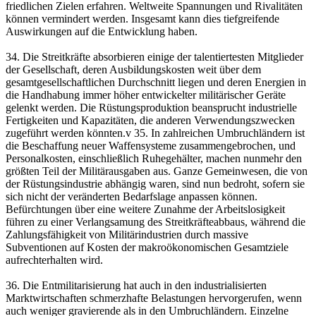
friedlichen Zielen erfahren. Weltweite Spannungen und Rivalitäten
können vermindert werden. Insgesamt kann dies tiefgreifende
Auswirkungen auf die Entwicklung haben.
34. Die Streitkräfte absorbieren einige der talentiertesten Mitglieder
der Gesellschaft, deren Ausbildungskosten weit über dem
gesamtgesellschaftlichen Durchschnitt liegen und deren Energien in
die Handhabung immer höher entwickelter militärischer Geräte
gelenkt werden. Die Rüstungsproduktion beansprucht industrielle
Fertigkeiten und Kapazitäten, die anderen Verwendungszwecken
zugeführt werden könnten.v 35. In zahlreichen Umbruchländern ist
die Beschaffung neuer Waffensysteme zusammengebrochen, und
Personalkosten, einschließlich Ruhegehälter, machen nunmehr den
größten Teil der Militärausgaben aus. Ganze Gemeinwesen, die von
der Rüstungsindustrie abhängig waren, sind nun bedroht, sofern sie
sich nicht der veränderten Bedarfslage anpassen können.
Befürchtungen über eine weitere Zunahme der Arbeitslosigkeit
führen zu einer Verlangsamung des Streitkräfteabbaus, während die
Zahlungsfähigkeit von Militärindustrien durch massive
Subventionen auf Kosten der makroökonomischen Gesamtziele
aufrechterhalten wird.
36. Die Entmilitarisierung hat auch in den industrialisierten
Marktwirtschaften schmerzhafte Belastungen hervorgerufen, wenn
auch weniger gravierende als in den Umbruchländern. Einzelne