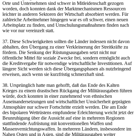
Orte und Unternehmen sind schwer in Mitleidenschaft gezogen
worden, doch konnten dank der Marktmechanismen Ressourcen
leichter in anderen Sektoren der Wirtschaft absorbiert werden. Für
zahlreiche Arbeitnehmer hingegen war es oft schwer, einen neuen
Arbeitsplatz zu finden, und Umschulungsmaßnahmen finden nach
wie vor nur vereinzelt statt.
37. Diese Schwierigkeiten sollten die Länder indessen nicht davon
abhalten, den Übergang zu einer Verkleinerung der Streitkräfte zu
fördern. Die Senkung der Rüstungsausgaben setzt nicht nur
öffentliche Mittel für soziale Zwecke frei, sondern ermöglicht auch
die Kreditvergabe für notwendige wirtschaftliche Investitionen. Auf
längere Sicht werden sich diese Übergangsphasen als nutzbringend
erweisen, auch wenn sie kurzfristig schmerzhaft sind.
38. Ursprünglich hatte man gehofft, daß das Ende des Kalten
Krieges zu einem drastischen Rückgang der Militärausgaben führen
würde, doch konnten in einer zunehmend von ethnischen
Auseinandersetzungen und wirtschaftlicher Unsicherheit geprägten
Atmosphäre nur schwer Fortschritte erzielt werden. Die am Ende
des bipolaren Wettrüstens empfundene Erleichterung weicht jetzt der
Beunruhigung über die Aussicht auf eine in mehreren Regionen
stattfindende Aufrüstung mit konventionellen Waffen und
Massenvernichtungswaffen. In mehreren Ländern, insbesondere im
Nahen Osten und in Asien, sind die Militärausgaben weiter