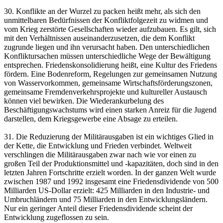
30. Konflikte an der Wurzel zu packen heißt mehr, als sich den
unmittelbaren Bedürfnissen der Konfliktfolgezeit zu widmen und
vom Krieg zerstörte Gesellschaften wieder aufzubauen. Es gilt, sich
mit den Verhältnissen auseinanderzusetzen, die dem Konflikt
zugrunde liegen und ihn verursacht haben. Den unterschiedlichen
Konfliktursachen müssen unterschiedliche Wege der Bewältigung
entsprechen. Friedenskonsolidierung heißt, eine Kultur des Friedens
fördern. Eine Bodenreform, Regelungen zur gemeinsamen Nutzung
von Wasservorkommen, gemeinsame Wirtschaftsförderungszonen,
gemeinsame Fremdenverkehrsprojekte und kultureller Austausch
können viel bewirken. Die Wiederankurbelung des
Beschäftigungswachstums wird einen starken Anreiz für die Jugend
darstellen, dem Kriegsgewerbe eine Absage zu erteilen.
31. Die Reduzierung der Militärausgaben ist ein wichtiges Glied in
der Kette, die Entwicklung und Frieden verbindet. Weltweit
verschlingen die Militärausgaben zwar nach wie vor einen zu
großen Teil der Produktionsmittel und -kapazitäten, doch sind in den
letzten Jahren Fortschritte erzielt worden. In der ganzen Welt wurde
zwischen 1987 und 1992 insgesamt eine Friedensdividende von 500
Milliarden US-Dollar erzielt: 425 Milliarden in den Industrie- und
Umbruchländern und 75 Milliarden in den Entwicklungsländern.
Nur ein geringer Anteil dieser Friedensdividende scheint der
Entwicklung zugeflossen zu sein.