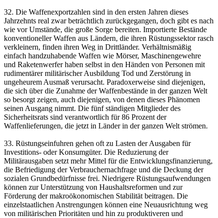
32. Die Waffenexportzahlen sind in den ersten Jahren dieses
Jahrzehnts real zwar beträchtlich zurückgegangen, doch gibt es nach
wie vor Umstände, die große Sorge bereiten. Importierte Bestände
konventioneller Waffen aus Ländern, die ihren Rüstungssektor rasch
verkleinern, finden ihren Weg in Drittländer. Verhältnismäßig
einfach handzuhabende Waffen wie Mörser, Maschinengewehre
und Raketenwerfer haben selbst in den Händen von Personen mit
rudimentärer militärischer Ausbildung Tod und Zerstörung in
ungeheurem Ausmaß verursacht. Paradoxerweise sind diejenigen,
die sich über die Zunahme der Waffenbestände in der ganzen Welt
so besorgt zeigen, auch diejenigen, von denen dieses Phänomen
seinen Ausgang nimmt. Die fünf ständigen Mitglieder des
Sicherheitsrats sind verantwortlich für 86 Prozent der
Waffenlieferungen, die jetzt in Länder in der ganzen Welt strömen.
33. Rüstungseinfuhren gehen oft zu Lasten der Ausgaben für
Investitions- oder Konsumgüter. Die Reduzierung der
Militärausgaben setzt mehr Mittel für die Entwicklungsfinanzierung,
die Befriedigung der Verbrauchernachfrage und die Deckung der
sozialen Grundbedürfnisse frei. Niedrigere Rüstungsaufwendungen
können zur Unterstützung von Haushaltsreformen und zur
Förderung der makroökonomischen Stabilität beitragen. Die
einzelstaatlichen Anstrengungen können eine Neuausrichtung weg
von militärischen Prioritäten und hin zu produktiveren und