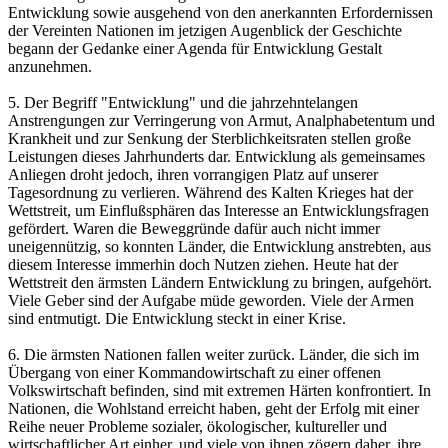
Entwicklung sowie ausgehend von den anerkannten Erfordernissen
der Vereinten Nationen im jetzigen Augenblick der Geschichte
begann der Gedanke einer Agenda für Entwicklung Gestalt
anzunehmen.
5. Der Begriff "Entwicklung" und die jahrzehntelangen
Anstrengungen zur Verringerung von Armut, Analphabetentum und
Krankheit und zur Senkung der Sterblichkeitsraten stellen große
Leistungen dieses Jahrhunderts dar. Entwicklung als gemeinsames
Anliegen droht jedoch, ihren vorrangigen Platz auf unserer
Tagesordnung zu verlieren. Während des Kalten Krieges hat der
Wettstreit, um Einflußsphären das Interesse an Entwicklungsfragen
gefördert. Waren die Beweggründe dafür auch nicht immer
uneigennützig, so konnten Länder, die Entwicklung anstrebten, aus
diesem Interesse immerhin doch Nutzen ziehen. Heute hat der
Wettstreit den ärmsten Ländern Entwicklung zu bringen, aufgehört.
Viele Geber sind der Aufgabe müde geworden. Viele der Armen
sind entmutigt. Die Entwicklung steckt in einer Krise.
6. Die ärmsten Nationen fallen weiter zurück. Länder, die sich im
Übergang von einer Kommandowirtschaft zu einer offenen
Volkswirtschaft befinden, sind mit extremen Härten konfrontiert. In
Nationen, die Wohlstand erreicht haben, geht der Erfolg mit einer
Reihe neuer Probleme sozialer, ökologischer, kultureller und
wirtschaftlicher Art einher, und viele von ihnen zögern daher, ihre