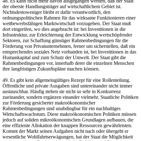
48. Es kann nicht mehr davon ausgegangen werden, daß der Staat
der oberste Handlungsträger auf wirtschaftlichem Gebiet ist.
Nichtsdestoweniger bleibt er dafür verantwortlich, den
ordnungspolitischen Rahmen für das wirksame Funktionieren einer
wettbewerbsfähigen Marktwirtschaft vorzugeben. Der Staat muß
dort eingreifen, wo dies angebracht ist: bei Investitionen in die
Infrastruktur, zur Erleichterung der Entwicklung wertschöpfender
Sektoren, zur Schaffung günstiger Rahmenbedingungen für die
Förderung von Privatunternehmen, ferner um sicherstellen, daß ein
entsprechendes soziales Netz vorhanden ist, bei Investitionen in das
Humankapital und zum Schutz der Umwelt. Der Staat gibt die
Rahmenbedingungen vor, innerhalb derer die einzelnen Menschen
ihre langfristigen Zukunftspläne machen können.
49. Es gibt kein allgemeingültiges Rezept für eine Rollenteilung.
Öffentliche und private Ausgaben sind untereinander nicht immer
austauschbar. Häufig stehen sie nicht so sehr in Konkurrenz
zueinander, sondern ergänzen einander vielmehr. Staatliche Politiken
zur Förderung gesicherter makroökonomischer
Rahmenbedingungen sind unabdingbar für ein nachhaltiges
Wirtschaftswachstum. Diese makroökonomischen Politiken müssen
jedoch auf soliden mikroökonomischen Grundlagen aufbauen, die
eine effiziente Allokation der knappen Ressourcen gewährleisten.
Kommt der Markt seinen Aufgaben nicht nach oder übergeht er
wesentliche Wohlfahrtserwägungen, hat der Staat die Möglichkeit