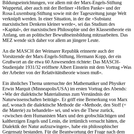
Bildungseinrichtungen, vor allem mit der Marx-Engels-Stiftung
Wuppertal, aber auch mit der Berliner »Hellen Panke« und der
Rosa-Luxemburg-Stiftung sowie mit der Tageszeitung junge Welt
verknüpft werden. In einer Situation, in der die »Substanz
marxistischen Denkens kleiner werde«, sei das Studium des
»Kapital«, der marxistischen Philosophie und der Klassentheorie ein
Anfang, um an politischer Bewußtseinsbildung mitzuarbeiten. Das
MEZ wende sich daher vor allem an jüngere Leute.
An die MASCH der Weimarer Republik erinnerte auch der
Vorsitzende der Marx-Engels-Stiftung, Hermann Kopp, der ein
Grußwort an die etwa 60 Anwesenden richtete: Das MASCH-
Studienjahr 1931/32 eröffnete Albert Einstein mit dem Vortrag »Was
der Arbeiter von der Relativitätstheorie wissen muß«.
Ein ähnliches Thema untersuchte der Mathematiker und Physiker
Erwin Marquit (Minneapolis/USA) im ersten Vortrag des Abends:
»Wie der dialektische Materialismus zum Verständnis der
Naturwissenschaften beiträgt«. Er griff eine Bemerkung von Marx
auf, wonach die dialektische Methode die »Methode, den Stoff (=
die Materie) zu behandeln« sei, und wies die These zurück,
»zwischen dem Humanisten Marx und den grobschlächtigen und
kaltherzigen Engels und Lenin, die irrtümlich versucht hätten, die
Dialektik der Natur aufzuzwingen«, habe ein philosophischer
Gegensatz bestanden. Für die Beantwortung der Frage nach dem