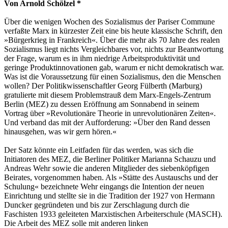
Von Arnold Schölzel *
Über die wenigen Wochen des Sozialismus der Pariser Commune
verfaßte Marx in kürzester Zeit eine bis heute klassische Schrift, den
»Bürgerkrieg in Frankreich«. Über die mehr als 70 Jahre des realen
Sozialismus liegt nichts Vergleichbares vor, nichts zur Beantwortung
der Frage, warum es in ihm niedrige Arbeitsproduktivität und
geringe Produktinnovationen gab, warum er nicht demokratisch war.
Was ist die Voraussetzung für einen Sozialismus, den die Menschen
wollen? Der Politikwissenschaftler Georg Fülberth (Marburg)
gratulierte mit diesem Problemstrauß dem Marx-Engels-Zentrum
Berlin (MEZ) zu dessen Eröffnung am Sonnabend in seinem
Vortrag über »Revolutionäre Theorie in unrevolutionären Zeiten«.
Und verband das mit der Aufforderung: »Über den Rand dessen
hinausgehen, was wir gern hören.«
Der Satz könnte ein Leitfaden für das werden, was sich die
Initiatoren des MEZ, die Berliner Politiker Marianna Schauzu und
Andreas Wehr sowie die anderen Mitglieder des siebenköpfigen
Beirates, vorgenommen haben. Als »Stätte des Austauschs und der
Schulung« bezeichnete Wehr eingangs die Intention der neuen
Einrichtung und stellte sie in die Tradition der 1927 von Hermann
Duncker gegründeten und bis zur Zerschlagung durch die
Faschisten 1933 geleiteten Marxistischen Arbeiterschule (MASCH).
Die Arbeit des MEZ solle mit anderen linken