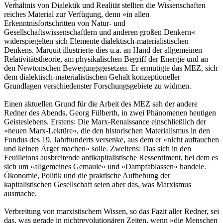
Verhältnis von Dialektik und Realität stellten die Wissenschaften
reiches Material zur Verfügung, denn »in allen
Erkenntnisfortschritten von Natur- und
Gesellschaftswissenschaftlern und anderen großen Denkern«
widerspiegelten sich Elemente dialektisch-materialistischen
Denkens. Marquit illustrierte dies u.a. an Hand der allgemeinen
Relativitätstheorie, am physikalischen Begriff der Energie und an
den Newtonschen Bewegungsgesetzen. Er ermutigte das MEZ, sich
dem dialektisch-materialistischen Gehalt konzeptioneller
Grundlagen verschiedenster Forschungsgebiete zu widmen.
Einen aktuellen Grund für die Arbeit des MEZ sah der andere
Redner des Abends, Georg Fülberth, in zwei Phänomenen heutigen
Geisteslebens. Erstens: Die Marx-Renaissance einschließlich der
»neuen Marx-Lektüre«, die den historischen Materialismus in den
Fundus des 19. Jahrhunderts versenke, aus dem er »nicht auftauchen
und keinen Ärger machen« solle. Zweitens: Das sich in den
Feuilletons ausbreitende antikapitalistische Ressentiment, bei dem es
sich um »allgemeines Gemaule« und »Dampfablassen« handele.
Ökonomie, Politik und die praktische Aufhebung der
kapitalistischen Gesellschaft seien aber das, was Marxismus
ausmache.
Verbreitung von marxistischem Wissen, so das Fazit aller Redner, sei
das, was gerade in nichtrevolutionären Zeiten, wenn »die Menschen