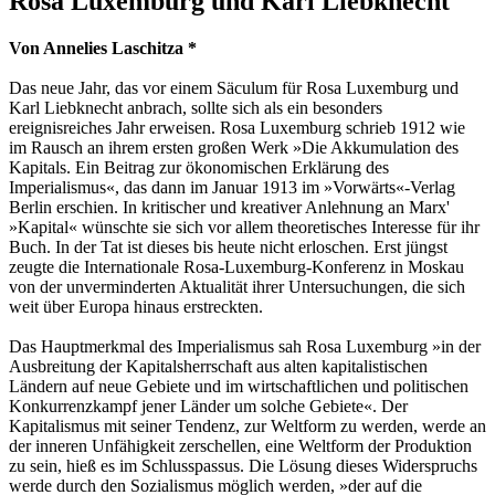
Rosa Luxemburg und Karl Liebknecht
Von Annelies Laschitza *
Das neue Jahr, das vor einem Säculum für Rosa Luxemburg und
Karl Liebknecht anbrach, sollte sich als ein besonders
ereignisreiches Jahr erweisen. Rosa Luxemburg schrieb 1912 wie
im Rausch an ihrem ersten großen Werk »Die Akkumulation des
Kapitals. Ein Beitrag zur ökonomischen Erklärung des
Imperialismus«, das dann im Januar 1913 im »Vorwärts«-Verlag
Berlin erschien. In kritischer und kreativer Anlehnung an Marx'
»Kapital« wünschte sie sich vor allem theoretisches Interesse für ihr
Buch. In der Tat ist dieses bis heute nicht erloschen. Erst jüngst
zeugte die Internationale Rosa-Luxemburg-Konferenz in Moskau
von der unverminderten Aktualität ihrer Untersuchungen, die sich
weit über Europa hinaus erstreckten.
Das Hauptmerkmal des Imperialismus sah Rosa Luxemburg »in der
Ausbreitung der Kapitalsherrschaft aus alten kapitalistischen
Ländern auf neue Gebiete und im wirtschaftlichen und politischen
Konkurrenzkampf jener Länder um solche Gebiete«. Der
Kapitalismus mit seiner Tendenz, zur Weltform zu werden, werde an
der inneren Unfähigkeit zerschellen, eine Weltform der Produktion
zu sein, hieß es im Schlusspassus. Die Lösung dieses Widerspruchs
werde durch den Sozialismus möglich werden, »der auf die