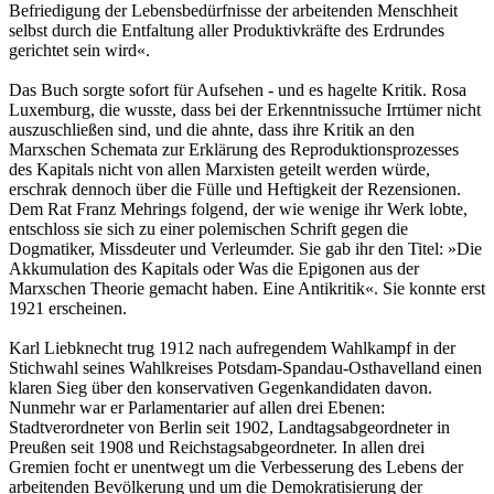
Befriedigung der Lebensbedürfnisse der arbeitenden Menschheit
selbst durch die Entfaltung aller Produktivkräfte des Erdrundes
gerichtet sein wird«.
Das Buch sorgte sofort für Aufsehen - und es hagelte Kritik. Rosa
Luxemburg, die wusste, dass bei der Erkenntnissuche Irrtümer nicht
auszuschließen sind, und die ahnte, dass ihre Kritik an den
Marxschen Schemata zur Erklärung des Reproduktionsprozesses
des Kapitals nicht von allen Marxisten geteilt werden würde,
erschrak dennoch über die Fülle und Heftigkeit der Rezensionen.
Dem Rat Franz Mehrings folgend, der wie wenige ihr Werk lobte,
entschloss sie sich zu einer polemischen Schrift gegen die
Dogmatiker, Missdeuter und Verleumder. Sie gab ihr den Titel: »Die
Akkumulation des Kapitals oder Was die Epigonen aus der
Marxschen Theorie gemacht haben. Eine Antikritik«. Sie konnte erst
1921 erscheinen.
Karl Liebknecht trug 1912 nach aufregendem Wahlkampf in der
Stichwahl seines Wahlkreises Potsdam-Spandau-Osthavelland einen
klaren Sieg über den konservativen Gegenkandidaten davon.
Nunmehr war er Parlamentarier auf allen drei Ebenen:
Stadtverordneter von Berlin seit 1902, Landtagsabgeordneter in
Preußen seit 1908 und Reichstagsabgeordneter. In allen drei
Gremien focht er unentwegt um die Verbesserung des Lebens der
arbeitenden Bevölkerung und um die Demokratisierung der