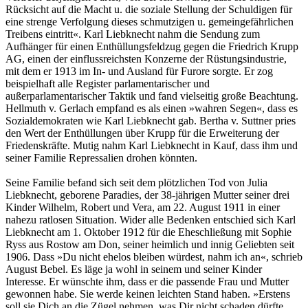
Rücksicht auf die Macht u. die soziale Stellung der Schuldigen für
eine strenge Verfolgung dieses schmutzigen u. gemeingefährlichen
Treibens eintritt«. Karl Liebknecht nahm die Sendung zum
Aufhänger für einen Enthüllungsfeldzug gegen die Friedrich Krupp
AG, einen der einflussreichsten Konzerne der Rüstungsindustrie,
mit dem er 1913 im In- und Ausland für Furore sorgte. Er zog
beispielhaft alle Register parlamentarischer und
außerparlamentarischer Taktik und fand vielseitig große Beachtung.
Hellmuth v. Gerlach empfand es als einen »wahren Segen«, dass es
Sozialdemokraten wie Karl Liebknecht gab. Bertha v. Suttner pries
den Wert der Enthüllungen über Krupp für die Erweiterung der
Friedenskräfte. Mutig nahm Karl Liebknecht in Kauf, dass ihm und
seiner Familie Repressalien drohen könnten.
Seine Familie befand sich seit dem plötzlichen Tod von Julia
Liebknecht, geborene Paradies, der 38-jährigen Mutter seiner drei
Kinder Wilhelm, Robert und Vera, am 22. August 1911 in einer
nahezu ratlosen Situation. Wider alle Bedenken entschied sich Karl
Liebknecht am 1. Oktober 1912 für die Eheschließung mit Sophie
Ryss aus Rostow am Don, seiner heimlich und innig Geliebten seit
1906. Dass »Du nicht ehelos bleiben würdest, nahm ich an«, schrieb
August Bebel. Es läge ja wohl in seinem und seiner Kinder
Interesse. Er wünschte ihm, dass er die passende Frau und Mutter
gewonnen habe. Sie werde keinen leichten Stand haben. »Erstens
soll sie Dich an die Zügel nehmen, was Dir nicht schaden dürfte,