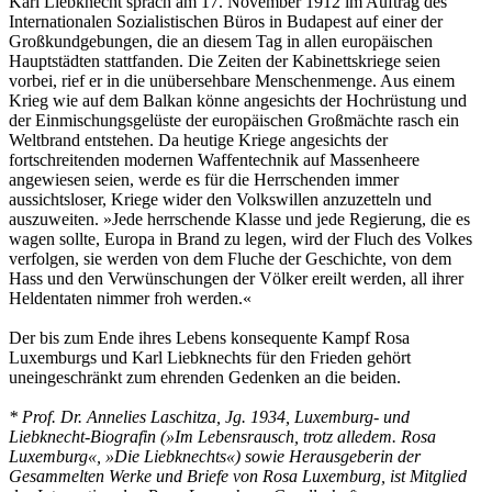
Karl Liebknecht sprach am 17. November 1912 im Auftrag des
Internationalen Sozialistischen Büros in Budapest auf einer der
Großkundgebungen, die an diesem Tag in allen europäischen
Hauptstädten stattfanden. Die Zeiten der Kabinettskriege seien
vorbei, rief er in die unübersehbare Menschenmenge. Aus einem
Krieg wie auf dem Balkan könne angesichts der Hochrüstung und
der Einmischungsgelüste der europäischen Großmächte rasch ein
Weltbrand entstehen. Da heutige Kriege angesichts der
fortschreitenden modernen Waffentechnik auf Massenheere
angewiesen seien, werde es für die Herrschenden immer
aussichtsloser, Kriege wider den Volkswillen anzuzetteln und
auszuweiten. »Jede herrschende Klasse und jede Regierung, die es
wagen sollte, Europa in Brand zu legen, wird der Fluch des Volkes
verfolgen, sie werden von dem Fluche der Geschichte, von dem
Hass und den Verwünschungen der Völker ereilt werden, all ihrer
Heldentaten nimmer froh werden.«
Der bis zum Ende ihres Lebens konsequente Kampf Rosa
Luxemburgs und Karl Liebknechts für den Frieden gehört
uneingeschränkt zum ehrenden Gedenken an die beiden.
* Prof. Dr. Annelies Laschitza, Jg. 1934, Luxemburg- und
Liebknecht-Biografin (»Im Lebensrausch, trotz alledem. Rosa
Luxemburg«, »Die Liebknechts«) sowie Herausgeberin der
Gesammelten Werke und Briefe von Rosa Luxemburg, ist Mitglied