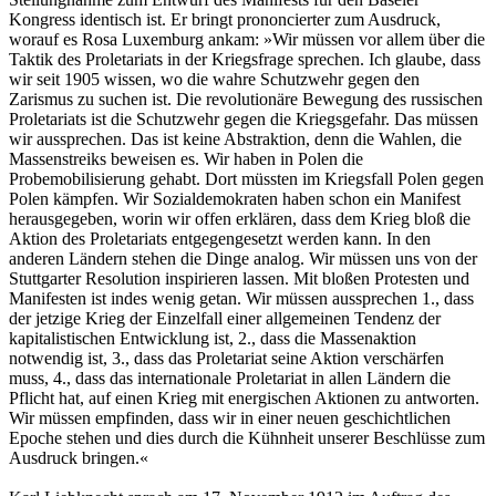
Kongress identisch ist. Er bringt prononcierter zum Ausdruck,
worauf es Rosa Luxemburg ankam: »Wir müssen vor allem über die
Taktik des Proletariats in der Kriegsfrage sprechen. Ich glaube, dass
wir seit 1905 wissen, wo die wahre Schutzwehr gegen den
Zarismus zu suchen ist. Die revolutionäre Bewegung des russischen
Proletariats ist die Schutzwehr gegen die Kriegsgefahr. Das müssen
wir aussprechen. Das ist keine Abstraktion, denn die Wahlen, die
Massenstreiks beweisen es. Wir haben in Polen die
Probemobilisierung gehabt. Dort müssten im Kriegsfall Polen gegen
Polen kämpfen. Wir Sozialdemokraten haben schon ein Manifest
herausgegeben, worin wir offen erklären, dass dem Krieg bloß die
Aktion des Proletariats entgegengesetzt werden kann. In den
anderen Ländern stehen die Dinge analog. Wir müssen uns von der
Stuttgarter Resolution inspirieren lassen. Mit bloßen Protesten und
Manifesten ist indes wenig getan. Wir müssen aussprechen 1., dass
der jetzige Krieg der Einzelfall einer allgemeinen Tendenz der
kapitalistischen Entwicklung ist, 2., dass die Massenaktion
notwendig ist, 3., dass das Proletariat seine Aktion verschärfen
muss, 4., dass das internationale Proletariat in allen Ländern die
Pflicht hat, auf einen Krieg mit energischen Aktionen zu antworten.
Wir müssen empfinden, dass wir in einer neuen geschichtlichen
Epoche stehen und dies durch die Kühnheit unserer Beschlüsse zum
Ausdruck bringen.«