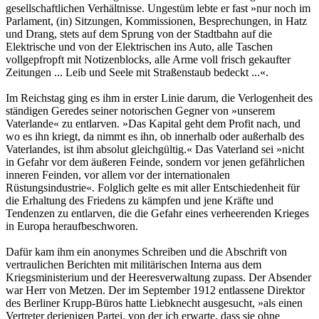
gesellschaftlichen Verhältnisse. Ungestüm lebte er fast »nur noch im
Parlament, (in) Sitzungen, Kommissionen, Besprechungen, in Hatz
und Drang, stets auf dem Sprung von der Stadtbahn auf die
Elektrische und von der Elektrischen ins Auto, alle Taschen
vollgepfropft mit Notizenblocks, alle Arme voll frisch gekaufter
Zeitungen ... Leib und Seele mit Straßenstaub bedeckt ...«.
Im Reichstag ging es ihm in erster Linie darum, die Verlogenheit des
ständigen Geredes seiner notorischen Gegner von »unserem
Vaterlande« zu entlarven. »Das Kapital geht dem Profit nach, und
wo es ihn kriegt, da nimmt es ihn, ob innerhalb oder außerhalb des
Vaterlandes, ist ihm absolut gleichgültig.« Das Vaterland sei »nicht
in Gefahr vor dem äußeren Feinde, sondern vor jenen gefährlichen
inneren Feinden, vor allem vor der internationalen
Rüstungsindustrie«. Folglich gelte es mit aller Entschiedenheit für
die Erhaltung des Friedens zu kämpfen und jene Kräfte und
Tendenzen zu entlarven, die die Gefahr eines verheerenden Krieges
in Europa heraufbeschworen.
Dafür kam ihm ein anonymes Schreiben und die Abschrift von
vertraulichen Berichten mit militärischen Interna aus dem
Kriegsministerium und der Heeresverwaltung zupass. Der Absender
war Herr von Metzen. Der im September 1912 entlassene Direktor
des Berliner Krupp-Büros hatte Liebknecht ausgesucht, »als einen
Vertreter derjenigen Partei, von der ich erwarte, dass sie ohne