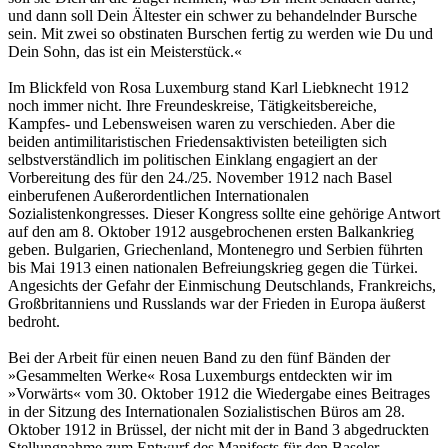
und dann soll Dein Ältester ein schwer zu behandelnder Bursche
sein. Mit zwei so obstinaten Burschen fertig zu werden wie Du und
Dein Sohn, das ist ein Meisterstück.«
Im Blickfeld von Rosa Luxemburg stand Karl Liebknecht 1912
noch immer nicht. Ihre Freundeskreise, Tätigkeitsbereiche,
Kampfes- und Lebensweisen waren zu verschieden. Aber die
beiden antimilitaristischen Friedensaktivisten beteiligten sich
selbstverständlich im politischen Einklang engagiert an der
Vorbereitung des für den 24./25. November 1912 nach Basel
einberufenen Außerordentlichen Internationalen
Sozialistenkongresses. Dieser Kongress sollte eine gehörige Antwort
auf den am 8. Oktober 1912 ausgebrochenen ersten Balkankrieg
geben. Bulgarien, Griechenland, Montenegro und Serbien führten
bis Mai 1913 einen nationalen Befreiungskrieg gegen die Türkei.
Angesichts der Gefahr der Einmischung Deutschlands, Frankreichs,
Großbritanniens und Russlands war der Frieden in Europa äußerst
bedroht.
Bei der Arbeit für einen neuen Band zu den fünf Bänden der
»Gesammelten Werke« Rosa Luxemburgs entdeckten wir im
»Vorwärts« vom 30. Oktober 1912 die Wiedergabe eines Beitrages
in der Sitzung des Internationalen Sozialistischen Büros am 28.
Oktober 1912 in Brüssel, der nicht mit der in Band 3 abgedruckten
Stellungnahme zum Entwurf des Manifests für den Baseler