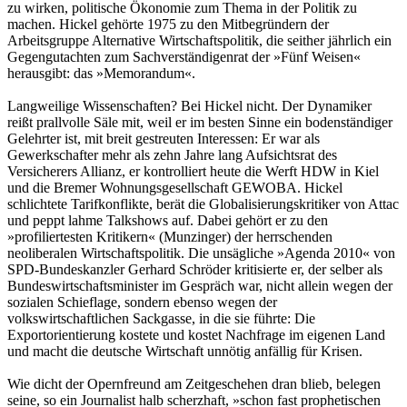
zu wirken, politische Ökonomie zum Thema in der Politik zu
machen. Hickel gehörte 1975 zu den Mitbegründern der
Arbeitsgruppe Alternative Wirtschaftspolitik, die seither jährlich ein
Gegengutachten zum Sachverständigenrat der »Fünf Weisen«
herausgibt: das »Memorandum«.
Langweilige Wissenschaften? Bei Hickel nicht. Der Dynamiker
reißt prallvolle Säle mit, weil er im besten Sinne ein bodenständiger
Gelehrter ist, mit breit gestreuten Interessen: Er war als
Gewerkschafter mehr als zehn Jahre lang Aufsichtsrat des
Versicherers Allianz, er kontrolliert heute die Werft HDW in Kiel
und die Bremer Wohnungsgesellschaft GEWOBA. Hickel
schlichtete Tarifkonflikte, berät die Globalisierungskritiker von Attac
und peppt lahme Talkshows auf. Dabei gehört er zu den
»profiliertesten Kritikern« (Munzinger) der herrschenden
neoliberalen Wirtschaftspolitik. Die unsägliche »Agenda 2010« von
SPD-Bundeskanzler Gerhard Schröder kritisierte er, der selber als
Bundeswirtschaftsminister im Gespräch war, nicht allein wegen der
sozialen Schieflage, sondern ebenso wegen der
volkswirtschaftlichen Sackgasse, in die sie führte: Die
Exportorientierung kostete und kostet Nachfrage im eigenen Land
und macht die deutsche Wirtschaft unnötig anfällig für Krisen.
Wie dicht der Opernfreund am Zeitgeschehen dran blieb, belegen
seine, so ein Journalist halb scherzhaft, »schon fast prophetischen