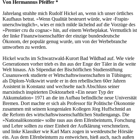
Von Hermannus Pfeiffer *
Jahrelang strahlte mich Rudolf Hickel an, wenn ich unser örtliches
Kaufhaus betrat. »Wenn Qualität besteuert würde, wäre ›Frapin‹
unerschwinglich«, wies er mich milde lächelnd auf die Vorzüge des
»Premier cru du cognac« hin, auf einem Werbeplakat. Vermutlich ist
der linke Finanzwissenschaftler der einzige bundesdeutsche
Ökonom, der populär genug wurde, um von der Werbebranche
umworben zu werden.
Hickel wuchs im Schwarzwald-Kurort Bad Wildbad auf. Wie viele
Generationen vorher trieb es ihn aus der Enge der Täler in die weite
Welt hinaus. Als Stipendiat der Bischöflichen Studienstiftung
Cusanuswerk studierte er Wirtschaftswissenschaften in Tübingen;
als Diplom-Volkswirt wurde er in den rebellischen 60er Jahren
Assistent in Konstanz und wechselte nach Abschluss seiner
marxistisch inspirierten Doktorarbeit »Ein neuer Typ der
Akkumulation« 1971 an die im Aufbau befindliche neue Universität
Bremen. Dort machte er sich als Professor für Politische Ökonomie
zusammen mit seinem kongenialen Kollegen Jörg Huffschmid an
die Reform des wirtschaftswissenschaftlichen Studiengangs. Die
»Nationalökonomie« sollte raus aus dem Elfenbeinturm, Forschung
und Lehre sollten zu einer Einheit der Aufklärung verschmelzen,
und linke Klassiker wie Karl Marx zogen in westdeutsche Hörsäle
ein. Aus dem Elfenbeinturm zu entweichen, hieß auch, nach außen