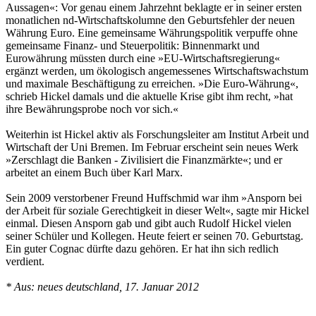
Aussagen«: Vor genau einem Jahrzehnt beklagte er in seiner ersten
monatlichen nd-Wirtschaftskolumne den Geburtsfehler der neuen
Währung Euro. Eine gemeinsame Währungspolitik verpuffe ohne
gemeinsame Finanz- und Steuerpolitik: Binnenmarkt und
Eurowährung müssten durch eine »EU-Wirtschaftsregierung«
ergänzt werden, um ökologisch angemessenes Wirtschaftswachstum
und maximale Beschäftigung zu erreichen. »Die Euro-Währung«,
schrieb Hickel damals und die aktuelle Krise gibt ihm recht, »hat
ihre Bewährungsprobe noch vor sich.«
Weiterhin ist Hickel aktiv als Forschungsleiter am Institut Arbeit und
Wirtschaft der Uni Bremen. Im Februar erscheint sein neues Werk
»Zerschlagt die Banken - Zivilisiert die Finanzmärkte«; und er
arbeitet an einem Buch über Karl Marx.
Sein 2009 verstorbener Freund Huffschmid war ihm »Ansporn bei
der Arbeit für soziale Gerechtigkeit in dieser Welt«, sagte mir Hickel
einmal. Diesen Ansporn gab und gibt auch Rudolf Hickel vielen
seiner Schüler und Kollegen. Heute feiert er seinen 70. Geburtstag.
Ein guter Cognac dürfte dazu gehören. Er hat ihn sich redlich
verdient.
* Aus: neues deutschland, 17. Januar 2012