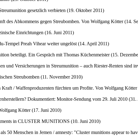
Streumunition gesetzlich verbieten (19. Oktober 2011)
kunft des Abkommens gegen Streubomben. Von Wolfgang Kötter (14. S
inische Einrichtungen (16. Juni 2011)
u-Tempel Preah Vihear weiter ungelöst (14. April 2011)
unition beteiligt. Ein Gespräch mit Thomas Küchenmeister (15. Dezemb
n und Versicherungen in Streumunition – auch Riester-Renten sind in
ckischen Streubomben (11. November 2010)
n Kraft / Waffenproduzenten fürchten um Profite. Von Wolfgang Kötter
enherstellern? Dokumentiert: Monitor-Sendung vom 29. Juli 2010 (31. 
olfgang Kötter (17. Juni 2010)
nvestments in CLUSTER MUNITIONS (10. Juni 2010)
s 50 Menschen in Jemen / amnesty: "Cluster munitions appear to hav