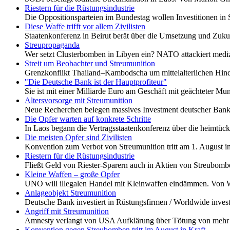
Riestern für die Rüstungsindustrie
Die Oppositionsparteien im Bundestag wollen Investitionen in 
Diese Waffe trifft vor allem Zivilisten
Staatenkonferenz in Beirut berät über die Umsetzung und Zu
Streupropaganda
Wer setzt Clusterbomben in Libyen ein? NATO attackiert mediz
Streit um Beobachter und Streumunition
Grenzkonflikt Thailand–Kambodscha um mittelalterlichen Hind
"Die Deutsche Bank ist der Hauptprofiteur"
Sie ist mit einer Milliarde Euro am Geschäft mit geächteter M
Altersvorsorge mit Streumunition
Neue Recherchen belegen massives Investment deutscher Banke
Die Opfer warten auf konkrete Schritte
In Laos begann die Vertragsstaatenkonferenz über die heimtü
Die meisten Opfer sind Zivilisten
Konvention zum Verbot von Streumunition tritt am 1. August i
Riestern für die Rüstungsindustrie
Fließt Geld von Riester-Sparern auch in Aktien von Streubomb
Kleine Waffen – große Opfer
UNO will illegalen Handel mit Kleinwaffen eindämmen. Von W
Anlageobjekt Streumunition
Deutsche Bank investiert in Rüstungsfirmen / Worldwide i
Angriff mit Streumunition
Amnesty verlangt von USA Aufklärung über Tötung von mehr al
Konvention gegen Streubomben tritt im August in Kraft