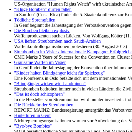
US-Organisation "Human Rights Watch" wirft ukrainischer Ar
"Kluge Bomben" dürfen fallen
In San José (Costa Rica) findet die 5. Staatenkonferenz zur K
Tödliche Sprengfallen
In Genf beginnt die Jahrestagung der Verbotskonvention geg
Die Bomben bleiben explosiv
Waffenproduzenten suchen Lücken. Von Wolfgang Kötter (11.
USA liefern Streubomben nach Saudi-Arabien
Waffenkontrollorganisationen protestieren (30. August 2013)
Streubomben im Visier / Internationale Kampagne: Erfolgreiche
CMC Marks 3 Years of Success for the Convention on Cluster 
Grausame Waffen im Visier
In Genf findet die Jahrestagung der Konvention über Inhuman
"Kinder halten Blindgänger leicht für Spielzeug"
Eine Konferenz in Oslo befaßte sich mit dem internationalen 
"Blindgänger wirken wie Landminen"
Streubomben bedrohen immer noch in vielen Ländern die Zivili
"Das ist doch schizophren"
In die Hersteller von Streumunition wird munter investiert - t
Die Rückkehr der Streubomben
REPORT MAINZ: Bundesregierung untergräbt das Verbot von 
Hintertüren in Genf
Nichtregierungsorganisationen warnen vor Aufweichung des V
"Bye-bye Bombies"
SODI beseitigt tödliche Streumunition in Laos. Von Marion G