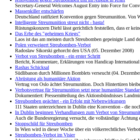
Secretary-General Welcomes August Entry into Force for Conve
Massenkiller entschärfen
Deutschland ratifiziert Konvention gegen Streumunition. Von 
Intelligente Streumunition streut nicht - basta!
Rüstungskonzern Diehl lässt gerichtlich feststellen, dass er k
Das Erbe des "geheimen Kriegs"
Laos ist das am meisten durch Streubomben gepeinigte Land de
Polen verweigert Streubomben-Verbot
Radoslaw Sikorski gehorcht den USA (05. Dezember 2008)
Verbot von Streubomben - ein erster Schritt
Bericht, Kommentare, Erklärungen von Handicap Internationa
Rashas Schicksal
Südlibanon durch Millionen Bomblets verseucht (04. Dezembe
Abrüstung als humanitäre Aktion
Vertrag von Oslo ächtet Streumunition. Doch Hintertüren blei
Verbotsvertrag für Streumunition setzt neue humanitäre Standa
Dokumentiert: Pressemitteilung des Aktionsbündnisses Landmin
Streubomben geächtet - ein Erfolg mit Nebenwirkungen
111 Staaten unterzeichnen in Dublin eine Konvention - die noc
In Dublin beginnen Verhandlungen zum Verbot von Streumuniti
Auch die Bundesregierung versucht, die vollständige Ächtung 
Stoppschild für Streubomben
In Wien wird in dieser Woche über ein völkerrechtliches Verbo
Streubomben-Verbot im Visier