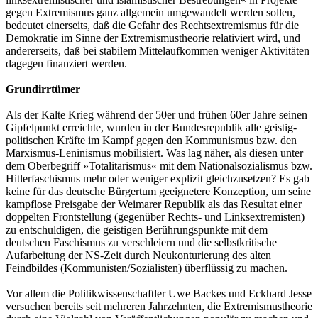
gegen Extremismus ganz allgemein umgewandelt werden sollen,
bedeutet einerseits, daß die Gefahr des Rechtsextremismus für die
Demokratie im Sinne der Extremismustheorie relativiert wird, und
andererseits, daß bei stabilem Mittelaufkommen weniger Aktivitäten
dagegen finanziert werden.
Grundirrtümer
Als der Kalte Krieg während der 50er und frühen 60er Jahre seinen
Gipfelpunkt erreichte, wurden in der Bundesrepublik alle geistig-
politischen Kräfte im Kampf gegen den Kommunismus bzw. den
Marxismus-Leninismus mobilisiert. Was lag näher, als diesen unter
dem Oberbegriff »Totalitarismus« mit dem Nationalsozialismus bzw.
Hitlerfaschismus mehr oder weniger explizit gleichzusetzen? Es gab
keine für das deutsche Bürgertum geeignetere Konzeption, um seine
kampflose Preisgabe der Weimarer Republik als das Resultat einer
doppelten Frontstellung (gegenüber Rechts- und Linksextremisten)
zu entschuldigen, die geistigen Berührungspunkte mit dem
deutschen Faschismus zu verschleiern und die selbstkritische
Aufarbeitung der NS-Zeit durch Neukonturierung des alten
Feindbildes (Kommunisten/Sozialisten) überflüssig zu machen.
Vor allem die Politikwissenschaftler Uwe Backes und Eckhard Jesse
versuchen bereits seit mehreren Jahrzehnten, die Extremismustheorie