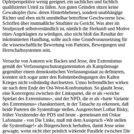
Opferperspektive wenig geeignet, ein sachliches und fachlich
qualifiziertes Urteil zu fällen. Aus guten Gründen sitzen keine
Gewaltopfer (bzw. deren Hinterbliebene), sondern unabhängige
Richter und eben nicht unmittelbar betroffene Geschworene bzw.
Schöffen über mutmaßliche Straftäter zu Gericht. Was aber im
Strafprozeß selbstverständlich ist, nämlich die Herkunft und Motive
eines Angeklagten zu würdigen, also nicht bloß das Resultat der
inkriminierten Handlung, sollte auch eine Grundvoraussetzung für
die wissenschaftliche Bewertung von Parteien, Bewegungen und
Herrschaftssystemen sein.
Versuche von Autoren wie Backes und Jesse, den Extremismus
gemäß der Verfassungsschutzargumentation als Kampfansage
gegenüber einem demokratischen Verfassungsstaat zu definieren,
konnten sich sogar unter den Rahmenbedingungen des Kalten
Krieges nicht vollständig durchsetzen. Umso befremdlicher wirken
sie nach dem Ende der Ost-West-Konfrontation. So glaubt Jesse,
eine Konvergenz zwischen der Linkspartei, die er als »weiche
Spielart des Extremismus«, und der NPD, die er als »harte Variante
des Extremismus« charakterisiert, in der Tatsache zu erkennen, daß
beide Parteien die Systemfrage stellen. Ausgerechnet Lothar Bisky,
früher Vorsitzender der PDS und heute - gemeinsam mit Oskar
Lafontaine - von Die Linke, muß mit dem Ausspruch »Wir stellen
die Systemfrage!« als Bürgerschreck herhalten, damit Jesse seine
gewagte, wenn nicht eher peinlich wirkende Parallele zwischen Die