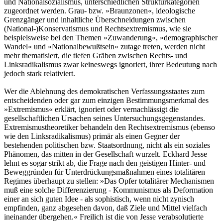
und Nationalsozialismus, unterschiedlichen Strukturkategorien
zugeordnet werden. Grau- bzw. »Braunzonen«, ideologische
Grenzgänger und inhaltliche Überschneidungen zwischen
(National-)Konservatismus und Rechtsextremismus, wie sie
beispielsweise bei den Themen »Zuwanderung«, »demographischer
Wandel« und »Nationalbewußtsein« zutage treten, werden nicht
mehr thematisiert, die tiefen Gräben zwischen Rechts- und
Linksradikalismus zwar keineswegs ignoriert, ihrer Bedeutung nach
jedoch stark relativiert.
Wer die Ablehnung des demokratischen Verfassungsstaates zum
entscheidenden oder gar zum einzigen Bestimmungsmerkmal des
»Extremismus« erklärt, ignoriert oder vernachlässigt die
gesellschaftlichen Ursachen seines Untersuchungsgegenstandes.
Extremismustheoretiker behandeln den Rechtsextremismus (ebenso
wie den Linksradikalismus) primär als einen Gegner der
bestehenden politischen bzw. Staatsordnung, nicht als ein soziales
Phänomen, das mitten in der Gesellschaft wurzelt. Eckhard Jesse
lehnt es sogar strikt ab, die Frage nach den geistigen Hinter- und
Beweggründen für Unterdrückungsmaßnahmen eines totalitären
Regimes überhaupt zu stellen: »Das Opfer totalitärer Mechanismen
muß eine solche Differenzierung - Kommunismus als Deformation
einer an sich guten Idee - als sophistisch, wenn nicht zynisch
empfinden, ganz abgesehen davon, daß Ziele und Mittel vielfach
ineinander übergehen.« Freilich ist die von Jesse verabsolutierte