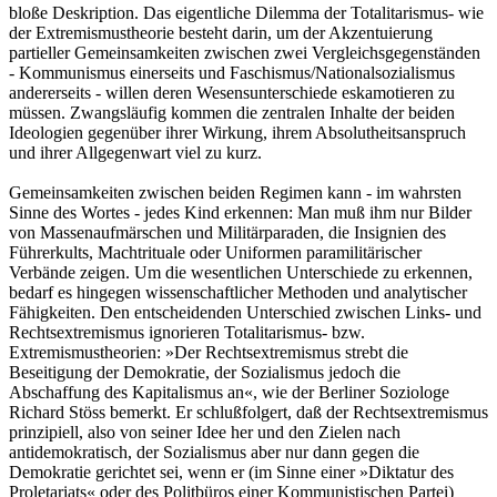
bloße Deskription. Das eigentliche Dilemma der Totalitarismus- wie
der Extremismustheorie besteht darin, um der Akzentuierung
partieller Gemeinsamkeiten zwischen zwei Vergleichsgegenständen
- Kommunismus einerseits und Faschismus/Nationalsozialismus
andererseits - willen deren Wesensunterschiede eskamotieren zu
müssen. Zwangsläufig kommen die zentralen Inhalte der beiden
Ideologien gegenüber ihrer Wirkung, ihrem Absolutheitsanspruch
und ihrer Allgegenwart viel zu kurz.
Gemeinsamkeiten zwischen beiden Regimen kann - im wahrsten
Sinne des Wortes - jedes Kind erkennen: Man muß ihm nur Bilder
von Massenaufmärschen und Militärparaden, die Insignien des
Führerkults, Machtrituale oder Uniformen paramilitärischer
Verbände zeigen. Um die wesentlichen Unterschiede zu erkennen,
bedarf es hingegen wissenschaftlicher Methoden und analytischer
Fähigkeiten. Den entscheidenden Unterschied zwischen Links- und
Rechtsextremismus ignorieren Totalitarismus- bzw.
Extremismustheorien: »Der Rechtsextremismus strebt die
Beseitigung der Demokratie, der Sozialismus jedoch die
Abschaffung des Kapitalismus an«, wie der Berliner Soziologe
Richard Stöss bemerkt. Er schlußfolgert, daß der Rechtsextremismus
prinzipiell, also von seiner Idee her und den Zielen nach
antidemokratisch, der Sozialismus aber nur dann gegen die
Demokratie gerichtet sei, wenn er (im Sinne einer »Diktatur des
Proletariats« oder des Politbüros einer Kommunistischen Partei)