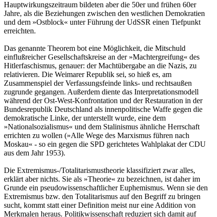
Hauptwirkungszeitraum ­bildeten aber die 50er und frühen 60er
Jahre, als die Beziehungen zwischen den westlichen Demokratien
und dem »Ostblock« unter Führung der UdSSR einen Tiefpunkt
erreichten.
Das genannte Theorem bot eine Möglichkeit, die Mitschuld
einflußreicher Gesellschaftskreise an der »Machtergreifung« des
Hitlerfaschismus, genauer: der Machtübergabe an die Nazis, zu
relativieren. Die Weimarer Republik sei, so hieß es, am
Zusammenspiel der Verfassungsfeinde links- und rechtsaußen
zugrunde gegangen. Außerdem diente das Interpretationsmodell
während der Ost-West-Konfrontation und der Restauration in der
Bundesrepublik Deutschland als innenpolitische Waffe gegen die
demokratische Linke, der unterstellt wurde, eine dem
»Nationalsozialismus« und dem Stalinismus ähnliche Herrschaft
errichten zu wollen (»Alle Wege des Marxismus führen nach
Moskau« - so ein gegen die SPD gerichtetes Wahlplakat der CDU
aus dem Jahr 1953).
Die Extremismus-/Totalitarismustheorie klassifiziert zwar alles,
erklärt aber nichts. Sie als »Theorie« zu bezeichnen, ist daher im
Grunde ein pseudowissenschaftlicher Euphemismus. Wenn sie den
Extremismus bzw. den Totalitarismus auf den Begriff zu bringen
sucht, kommt statt einer Definition meist nur eine Addition von
Merkmalen heraus. Politikwissenschaft reduziert sich damit auf