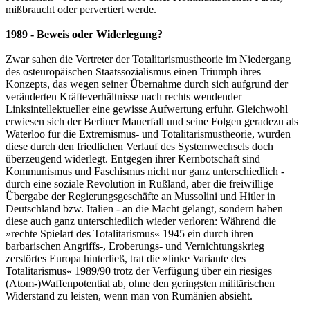
mißbraucht oder pervertiert werde.
1989 - Beweis oder Widerlegung?
Zwar sahen die Vertreter der Totalitarismustheorie im Niedergang
des osteuropäischen Staatssozialismus einen Triumph ihres
Konzepts, das wegen seiner Übernahme durch sich aufgrund der
veränderten Kräfteverhältnisse nach rechts wendender
Linksintellektueller eine gewisse Aufwertung erfuhr. Gleichwohl
erwiesen sich der Berliner Mauerfall und seine Folgen geradezu als
Waterloo für die Extremismus- und Totalitarismustheorie, wurden
diese durch den friedlichen Verlauf des Systemwechsels doch
überzeugend widerlegt. Entgegen ihrer Kernbotschaft sind
Kommunismus und Faschismus nicht nur ganz unterschiedlich -
durch eine soziale Revolution in Rußland, aber die freiwillige
Übergabe der Regierungsgeschäfte an Mussolini und Hitler in
Deutschland bzw. Italien - an die Macht gelangt, sondern haben
diese auch ganz unterschiedlich wieder verloren: Während die
»rechte Spielart des Totalitarismus« 1945 ein durch ihren
barbarischen Angriffs-, Eroberungs- und Vernichtungskrieg
zerstörtes Europa hinterließ, trat die »linke Variante des
Totalitarismus« 1989/90 trotz der Verfügung über ein riesiges
(Atom-)Waffenpotential ab, ohne den geringsten militärischen
Widerstand zu leisten, wenn man von Rumänien absieht.