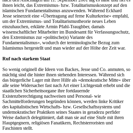
ihnen leicht, das Extremismus- bzw. Totalitarismuskonzept auf den
islamischen Fundamentalismus anzuwenden. Während Eckhard
Jesse seinerzeit eine »Übertragung auf ferne Kulturkreise« empfahl,
um der Extremismus- und Totalitarismustheorie neues Leben
einzuhauchen, erklärte Armin Pfahl-Traughber, damals
wissenschaftlicher Mitarbeiter im Bundesamt für Verfassungsschutz,
den Extremismus zur »politische(n) Variante des
Fundamentalismus«, wodurch der terminologische Bezug zum
Islamismus hergestellt und man wieder auf der Höhe der Zeit war.
Ruf nach starkem Staat
So wenig originell die Ideen von Backes, Jesse und Co. anmuten, so
mächtig sind die hinter ihnen stehenden Interessen. Während sich
das bürgerliche Lager mit ihrer Hilfe als »demokratische Mitte« über
alle seine Widersacher fast nach Art einer Lichtgestalt erhebt und die
staatlichen Sicherheitsorgane ihre fortdauernde
Existenzberechtigung nachweisen und Personal- wie
Sachmittelforderungen begründen können, werden linke Kritiker
des kapitalistischen Wirtschafts- bzw. Gesellschaftssystems und
undemokratischer Praktiken seines Staates in geradezu perfider
Weise dadurch delegitimiert, daß man sie auf eine Stufe mit ihren
Hauptgegnern, religiösen Fanatikern, Rechtsterroristen und
Faschisten stellt.