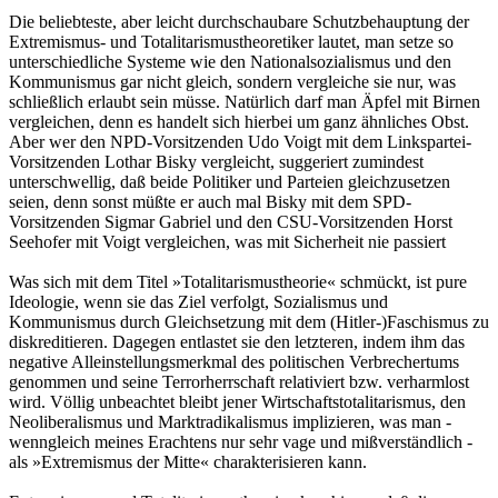
Die beliebteste, aber leicht durchschaubare Schutzbehauptung der
Extremismus- und Totalitarismustheoretiker lautet, man setze so
unterschiedliche Systeme wie den Nationalsozialismus und den
Kommunismus gar nicht gleich, sondern vergleiche sie nur, was
schließlich erlaubt sein müsse. Natürlich darf man Äpfel mit Birnen
vergleichen, denn es handelt sich hierbei um ganz ähnliches Obst.
Aber wer den NPD-Vorsitzenden Udo Voigt mit dem Linkspartei-
Vorsitzenden Lothar Bisky vergleicht, suggeriert zumindest
unterschwellig, daß beide Politiker und Parteien gleichzusetzen
seien, denn sonst müßte er auch mal Bisky mit dem SPD-
Vorsitzenden Sigmar Gabriel und den CSU-Vorsitzenden Horst
Seehofer mit Voigt vergleichen, was mit Sicherheit nie passiert
Was sich mit dem Titel »Totalitarismustheorie« schmückt, ist pure
Ideologie, wenn sie das Ziel verfolgt, Sozialismus und
Kommunismus durch Gleichsetzung mit dem (Hitler-)Faschismus zu
diskreditieren. Dagegen entlastet sie den letzteren, indem ihm das
negative Alleinstellungsmerkmal des politischen Verbrechertums
genommen und seine Terrorherrschaft relativiert bzw. verharmlost
wird. Völlig unbeachtet bleibt jener Wirtschaftstotalitarismus, den
Neoliberalismus und Marktradikalismus implizieren, was man -
wenngleich meines Erachtens nur sehr vage und mißverständlich -
als »Extremismus der Mitte« charakterisieren kann.