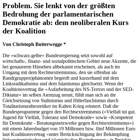
Problem. Sie lenkt von der größten
Bedrohung der parlamentarischen
Demokratie ab: dem neoliberalen Kurs
der Koalition
Von Christoph Butterwegge *
Die »schwarz-gelbe« Bundesregierung setzt sowohl auf
wirtschafts-, finanz- und sozialpolitischem Gebiet neue Akzente, die
bei genauerem Hinsehen altbekannt erscheinen, als auch im
Umgang mit dem Rechtsextremismus, den sie offenbar als
Rand(gruppen)phänomen begreift und kurzerhand mit dem
Linksradikalismus und dem Islamismus gleichsetzt. Wenn der
Koalitionsvertrag die »Aufarbeitung des NS-Terrors und der SED-
Diktatur« im selben Atemzug nennt, fühlt man sich an die
Gleichsetzung von Stalinismus und Hitlerfaschismus durch
Totalitarismustheoretiker im Kalten Krieg erinnert. Daß die
Bundesprogramme gegen den Rechtsextremismus (»Vielfalt tut gut.
Jugend für Vielfalt, Toleranz und Demokratie« sowie »Kompetent
für Demokratie - Beratungsnetzwerke gegen Rechtsextremismus«)
mit einem Jahresbudget von 19 Millionen bzw. fünf Millionen Euro
laut Koalitionsvertrag »unter Berücksichtigung der Bekämpfung
linksextremistischer und islamistischer Bestrebungen« in Projekte