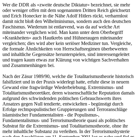
Wer die DDR als »zweite deutsche Diktatur« bezeichnet, sie mehr
oder weniger offen mit dem sogenannten Dritten Reich gleichsetzt
und Erich Honecker in die Nähe Adolf Hitlers rückt, verharmlost
damit nicht bloß den Wilhelminismus, sondern auch den deutschen
Faschismus. Wiederum ist entlarvend, was da auf welche Art
miteinander verglichen wird. Man kann unter dem Oberbegriff
»Krankheiten« auch Hautkrebs und Hühneraugen miteinander
vergleichen; dies wird aber kein seriöser Mediziner tun. Vergleiche,
die formale Ähnlichkeiten von Herrschaftsregimen überbewerten
und inhaltliche Gegensätze herunterspielen, sind interessengeleitet
und tragen kaum etwas zur Klärung von wichtigen Sachverhalten
und Zusammenhängen bei.
Nach der Zäsur 1989/90, welche die Totalitarismustheorie historisch
falsifiziert und in der Praxis widerlegt hatte, erfuhr diese in neuem
Gewand eine fragwürdige Wiederbelebung. Extremismus- und
Totalitarismustheoretiker, deren wissenschaftliche Reputation damals
aufgrund des schwindenden politischen Gebrauchswerts ihres
Ansatzes gegen Null tendierte, entwickelten - begünstigt durch
Erfolge rechtspopulistischer Gruppierungen und Terroranschläge
islamistischer Fundamentalisten - die Populismus-,
Fundamentalismus- und Terrorismustheorie quasi als politisches
Substrat für die Extremismus- und Totalitarismustheorie, ohne ihr
mehr inhaltliche Substanz zu verleihen. In der Terrorismushysterie
nach den Anschlägen am 11. September 2001 lag es nahe und fiel es