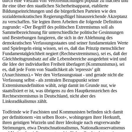
durch eine Vielzahl von Veröffentlichungen populär zu machen und
ihr eine über den staatlichen Sicherheitsapparat, etablierte
Bildungseinrichtungen und die bürgerlichen Parteien wie den
sozialdemokratischen Regierungsflügel hinausreichende Akzeptanz
zu verschaffen. Sie legten ihren Arbeiten die folgende Definition
zugrunde: »Der Begriff des politischen Extremismus soll als
Sammelbezeichnung für unterschiedliche politische Gesinnungen
und Bestrebungen fungieren, die sich in der Ablehnung des
demokratischen Verfassungsstaates und seiner fundamentalen Werte
und Spielregeln einig wissen, sei es, daß das Prinzip menschlicher
Fundamentalgleichheit negiert (Rechtsextremismus), sei es, daß der
Gleichheitsgrundsatz auf alle Lebensbereiche ausgedehnt wird und
die Idee der individuellen Freiheit überlagert (Kommunismus), sei
es, daß jede Form von Staatlichkeit als 'repressiv' gilt
(Anarchismus).« Wer den Verfassungsstaat - und gerade nicht die
Verfassung selbst - als zentralen Bezugspunkt seiner
Extremismusdefinition wählt, zeigt damit im Grunde nur, wie
staatsfixiert er ist, was übrigens zu den Hauptkennzeichen des
Rechtsextremismus in Deutschland, nicht aber des
Linksradikalismus zählt.
Todfeinde wie Faschisten und Kommunisten befinden sich damit
per definitionem »im selben Boot«, wohingegen ihrer Herkunft,
ihren geistigen Wurzeln und ihrer Ideologie nach engverwandte
Strömungen, etwa Deutschnationalismus, Nationalkonservatismus