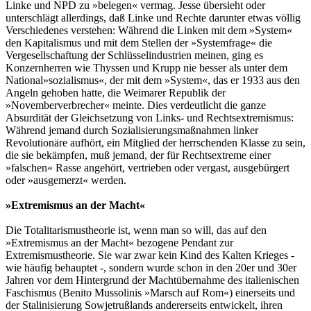
Linke und NPD zu »belegen« vermag. Jesse übersieht oder
unterschlägt allerdings, daß Linke und Rechte darunter etwas völlig
Verschiedenes verstehen: Während die Linken mit dem »System«
den Kapitalismus und mit dem Stellen der »Systemfrage« die
Vergesellschaftung der Schlüsselindustrien meinen, ging es
Konzernherren wie Thyssen und Krupp nie besser als unter dem
National»sozialismus«, der mit dem »System«, das er 1933 aus den
Angeln gehoben hatte, die Weimarer Republik der
»Novemberverbrecher« meinte. Dies verdeutlicht die ganze
Absurdität der Gleichsetzung von Links- und Rechtsextremismus:
Während jemand durch Sozialisierungsmaßnahmen linker
Revolutionäre aufhört, ein Mitglied der herrschenden Klasse zu sein,
die sie bekämpfen, muß jemand, der für Rechtsextreme einer
»falschen« Rasse angehört, vertrieben oder vergast, ausgebürgert
oder »ausgemerzt« werden.
»Extremismus an der Macht«
Die Totalitarismustheorie ist, wenn man so will, das auf den
»Extremismus an der Macht« bezogene Pendant zur
Extremismustheorie. Sie war zwar kein Kind des Kalten Krieges -
wie häufig behauptet -, sondern wurde schon in den 20er und 30er
Jahren vor dem Hintergrund der Machtübernahme des italienischen
Faschismus (Benito Mussolinis »Marsch auf Rom«) einerseits und
der Stalinisierung Sowjetrußlands andererseits entwickelt, ihren