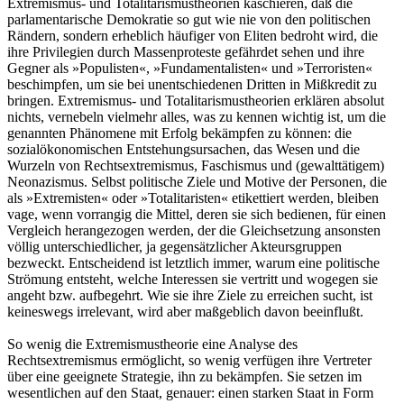
Extremismus- und Totalitarismustheorien kaschieren, daß die
parlamentarische Demokratie so gut wie nie von den politischen
Rändern, sondern erheblich häufiger von Eliten bedroht wird, die
ihre Privilegien durch Massenproteste gefährdet sehen und ihre
Gegner als »Populisten«, »Fundamentalisten« und »Terroristen«
beschimpfen, um sie bei unentschiedenen Dritten in Mißkredit zu
bringen. Extremismus- und Totalitarismustheorien erklären absolut
nichts, vernebeln vielmehr alles, was zu kennen wichtig ist, um die
genannten Phänomene mit Erfolg bekämpfen zu können: die
sozialökonomischen Entstehungsursachen, das Wesen und die
Wurzeln von Rechtsextremismus, Faschismus und (gewalttätigem)
Neonazismus. Selbst politische Ziele und Motive der Personen, die
als »Extremisten« oder »Totalitaristen« etikettiert werden, bleiben
vage, wenn vorrangig die Mittel, deren sie sich bedienen, für einen
Vergleich herangezogen werden, der die Gleichsetzung ansonsten
völlig unterschiedlicher, ja gegensätzlicher Akteursgruppen
bezweckt. Entscheidend ist letztlich immer, warum eine politische
Strömung entsteht, welche Interessen sie vertritt und wogegen sie
angeht bzw. aufbegehrt. Wie sie ihre Ziele zu erreichen sucht, ist
keineswegs irrelevant, wird aber maßgeblich davon beeinflußt.
So wenig die Extremismustheorie eine Analyse des
Rechtsextremismus ermöglicht, so wenig verfügen ihre Vertreter
über eine geeignete Strategie, ihn zu bekämpfen. Sie setzen im
wesentlichen auf den Staat, genauer: einen starken Staat in Form