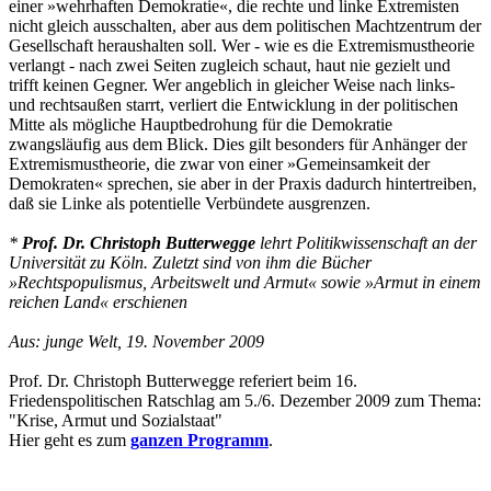
einer »wehrhaften Demokratie«, die rechte und linke Extremisten
nicht gleich ausschalten, aber aus dem politischen Machtzentrum der
Gesellschaft heraushalten soll. Wer - wie es die Extremismustheorie
verlangt - nach zwei Seiten zugleich schaut, haut nie gezielt und
trifft keinen Gegner. Wer angeblich in gleicher Weise nach links-
und rechtsaußen starrt, verliert die Entwicklung in der politischen
Mitte als mögliche Hauptbedrohung für die Demokratie
zwangsläufig aus dem Blick. Dies gilt besonders für Anhänger der
Extremismustheorie, die zwar von einer »Gemeinsamkeit der
Demokraten« sprechen, sie aber in der Praxis dadurch hintertreiben,
daß sie Linke als potentielle Verbündete ausgrenzen.
*
Prof. Dr. Christoph Butterwegge
lehrt Politikwissenschaft an der
Universität zu Köln. Zuletzt sind von ihm die Bücher
»Rechtspopulismus, Arbeitswelt und Armut« sowie »Armut in einem
reichen Land« erschienen
Aus: junge Welt, 19. November 2009
Prof. Dr. Christoph Butterwegge referiert beim 16.
Friedenspolitischen Ratschlag am 5./6. Dezember 2009 zum Thema:
"Krise, Armut und Sozialstaat"
Hier geht es zum
ganzen Programm
.