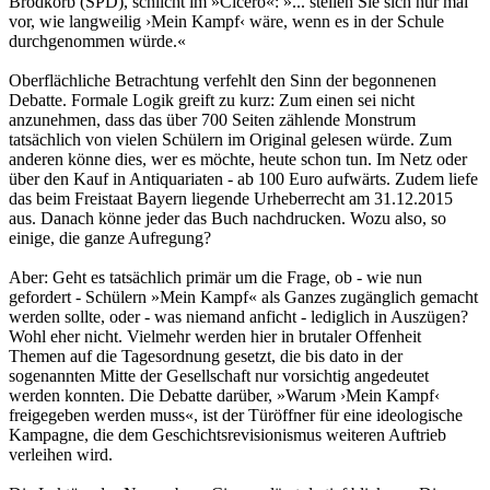
Brodkorb (SPD), schlicht im »Cicero«: »... stellen Sie sich nur mal
vor, wie langweilig ›Mein Kampf‹ wäre, wenn es in der Schule
durchgenommen würde.«
Oberflächliche Betrachtung verfehlt den Sinn der begonnenen
Debatte. Formale Logik greift zu kurz: Zum einen sei nicht
anzunehmen, dass das über 700 Seiten zählende Monstrum
tatsächlich von vielen Schülern im Original gelesen würde. Zum
anderen könne dies, wer es möchte, heute schon tun. Im Netz oder
über den Kauf in Antiquariaten - ab 100 Euro aufwärts. Zudem liefe
das beim Freistaat Bayern liegende Urheberrecht am 31.12.2015
aus. Danach könne jeder das Buch nachdrucken. Wozu also, so
einige, die ganze Aufregung?
Aber: Geht es tatsächlich primär um die Frage, ob - wie nun
gefordert - Schülern »Mein Kampf« als Ganzes zugänglich gemacht
werden sollte, oder - was niemand anficht - lediglich in Auszügen?
Wohl eher nicht. Vielmehr werden hier in brutaler Offenheit
Themen auf die Tagesordnung gesetzt, die bis dato in der
sogenannten Mitte der Gesellschaft nur vorsichtig angedeutet
werden konnten. Die Debatte darüber, »Warum ›Mein Kampf‹
freigegeben werden muss«, ist der Türöffner für eine ideologische
Kampagne, die dem Geschichtsrevisionismus weiteren Auftrieb
verleihen wird.