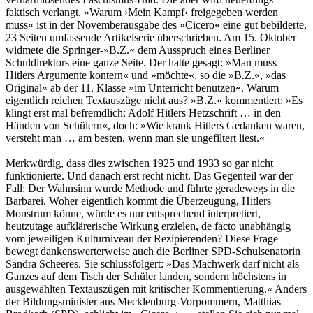
faktisch verlangt. »Warum ›Mein Kampf‹ freigegeben werden
muss« ist in der Novemberausgabe des »Cicero« eine gut bebilderte,
23 Seiten umfassende Artikelserie überschrieben. Am 15. Oktober
widmete die Springer-»B.Z.« dem Ausspruch eines Berliner
Schuldirektors eine ganze Seite. Der hatte gesagt: »Man muss
Hitlers Argumente kontern« und »möchte«, so die »B.Z.«, »das
Original« ab der 11. Klasse »im Unterricht benutzen«. Warum
eigentlich reichen Textauszüge nicht aus? »B.Z.« kommentiert: »Es
klingt erst mal befremdlich: Adolf Hitlers Hetzschrift … in den
Händen von Schülern«, doch: »Wie krank Hitlers Gedanken waren,
versteht man … am besten, wenn man sie ungefiltert liest.«
Merkwürdig, dass dies zwischen 1925 und 1933 so gar nicht
funktionierte. Und danach erst recht nicht. Das Gegenteil war der
Fall: Der Wahnsinn wurde Methode und führte geradewegs in die
Barbarei. Woher eigentlich kommt die Überzeugung, Hitlers
Monstrum könne, würde es nur entsprechend interpretiert,
heutzutage aufklärerische Wirkung erzielen, de facto unabhängig
vom jeweiligen Kulturniveau der Rezipierenden? Diese Frage
bewegt dankenswerterweise auch die Berliner SPD-Schulsenatorin
Sandra Scheeres. Sie schlussfolgert: »Das Machwerk darf nicht als
Ganzes auf dem Tisch der Schüler landen, sondern höchstens in
ausgewählten Textauszügen mit kritischer Kommentierung.« Anders
der Bildungsminister aus Mecklenburg-Vorpommern, Matthias