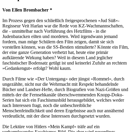
Von Ellen Brombacher *
Im Prozess gegen den schließlich freigesprochenen »Jud Süß«-
Regisseur Veit Harlan war die Rede von KZ-Wachmannschaften,
die - unmittelbar nach Vorführung des Hetzfilms - in die
Judenbaracken eilten und mordeten. Wird irgendwann jemand
fordern, man möge Schülern den Film zeigen, damit sie sich
vorstellen können, was die SS-Bestien stimulierte? Könnte ein Film,
der eine ganze Generation verhetzt hat, heute eine primär
aufklärende Wirkung haben? Weil in diesem Land jeglicher
faschistischer Bodensatz getilgt ist und keinerlei Zufuhr an rechtem
»Gedankengut« erfolgt? Wohl kaum.
Durch Filme wie »Der Untergang« oder jüngst »Rommel«, durch
ungezählte, nicht nur die Wehrmacht mit Respekt behandelnde
Bücher und Landser-Hefte, durch Biografien von Nazi-Größen und
mittels der die Fernsehkanäle überschwemmenden Knopp-Doku-
Serien hat sich ein Faschismusbild herausgebildet, welches weder
nach Interessen fragt, noch die unbeschreibliche
Menschenfeindlichkeit und deren Ergebnisse auch nur annähernd
verdeutlicht, mit der diese Interessen durchgesetzt wurden.
Die Lektüre von Hitlers »Mein Kampf« träfe auf ein
verharmlosendes Faschismus-Bild. Die aber wird neuerdings