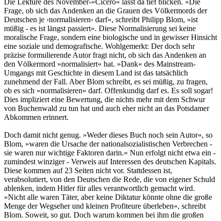
Die Lektüre des November-»Cicero« lässt da tief blicken. »Die
Frage, ob sich das Andenken an die Grauen des Völkermords der
Deutschen je ›normalisieren‹ darf«, schreibt Philipp Blom, »ist
müßig - es ist längst passiert«. Diese Normalisierung sei keine
moralische Frage, sondern eine biologische und in gewisser Hinsicht
eine soziale und demografische. Wohlgemerkt: Der doch sehr
präzise formulierende Autor fragt nicht, ob sich das Andenken an
den Völkermord »normalisiert« hat. »Dank« des Mainstream-
Umgangs mit Geschichte in diesem Land ist das tatsächlich
zunehmend der Fall. Aber Blom schreibt, es sei müßig, zu fragen,
ob es sich »normalisieren« darf. Offenkundig darf es. Es soll sogar!
Dies impliziert eine Bewertung, die nichts mehr mit dem Schwur
von Buchenwald zu tun hat und auch eher nicht an das Potsdamer
Abkommen erinnert.
Doch damit nicht genug. »Weder dieses Buch noch sein Autor«, so
Blom, »waren die Ursache der nationalsozialistischen Verbrechen -
sie waren nur wichtige Faktoren darin.« Nun erfolgt nicht etwa ein -
zumindest winziger - Verweis auf Interessen des deutschen Kapitals.
Diese kommen auf 23 Seiten nicht vor. Stattdessen ist,
verabsolutiert, von den Deutschen die Rede, die von eigener Schuld
ablenken, indem Hitler für alles verantwortlich gemacht wird.
»Nicht alle waren Täter, aber keine Diktatur könnte ohne die große
Menge der Wegseher und kleinen Profiteure überleben«, schreibt
Blom. Soweit, so gut. Doch warum kommen bei ihm die großen