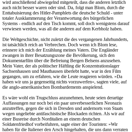
wird anschließend abwiegelnd mitgeteilt, dass die anderen letztlich
auch nicht besser waren oder sind. Da, folgt man Blom, durch die
Enttabuisierung des Hitler-Pamphlets die deutsche Schuld - unter
totaler Ausklammerung der Verantwortung des bürgerlichen
Systems - endlich auf den Tisch kommt, soll doch wenigstens darauf
verwiesen werden, was all die anderen auf dem Kerbholz haben.
Die Weltgeschichte, nicht zuletzt die des vergangenen Jahrhunderts,
ist tatsächlich reich an Verbrechen. Doch wenn ich Blom lese,
erinnere ich mich der Erzählung meines Vaters. Die Engländer
zwangen in ihrer Besatzungszone die Bevölkerung, sich den
Dokumentarfilm über die Befreiung Bergen Belsens anzusehen.
Mein Vater, der als politischer Häftling die Konzentrationslager
Sachsenhausen und Mauthausen überlebt hatte, war in den Film
gegangen, um zu erfahren, wie die Leute reagieren würden. »Da
haben wir uns ja gegenseitig nichts vorzuwerfen«, sagten viele, auf
die anglo-amerikanischen Bombardements anspielend.
Es wäre wohl ein Trugschluss anzunehmen, heute seien derartige
Auffassungen nur noch bei ein paar unverbesserlichen Neonazis
anzutreffen, gegen die sich in Dresden und andernorts von Staats
wegen ungeliebte antifaschistische Blockaden richten. Als wir auf
einer Busreise durch Norditalien an einem deutschen
Soldatenfriedhof vorbeifuhren, sagte einer der Touristen: »Wir
haben für die Italiener den Arsch hingehalten, die uns dann verraten