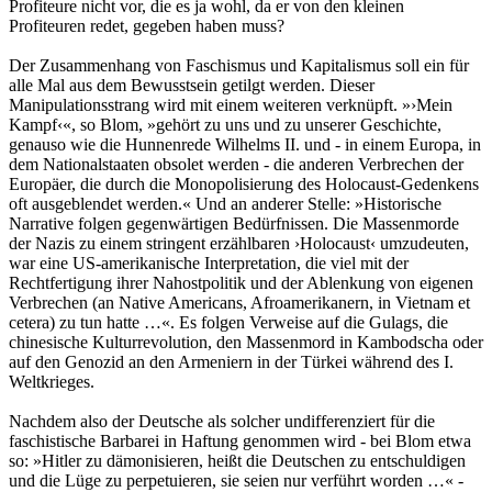
Profiteure nicht vor, die es ja wohl, da er von den kleinen
Profiteuren redet, gegeben haben muss?
Der Zusammenhang von Faschismus und Kapitalismus soll ein für
alle Mal aus dem Bewusstsein getilgt werden. Dieser
Manipulationsstrang wird mit einem weiteren verknüpft. »›Mein
Kampf‹«, so Blom, »gehört zu uns und zu unserer Geschichte,
genauso wie die Hunnenrede Wilhelms II. und - in einem Europa, in
dem Nationalstaaten obsolet werden - die anderen Verbrechen der
Europäer, die durch die Monopolisierung des Holocaust-Gedenkens
oft ausgeblendet werden.« Und an anderer Stelle: »Historische
Narrative folgen gegenwärtigen Bedürfnissen. Die Massenmorde
der Nazis zu einem stringent erzählbaren ›Holocaust‹ umzudeuten,
war eine US-amerikanische Interpretation, die viel mit der
Rechtfertigung ihrer Nahostpolitik und der Ablenkung von eigenen
Verbrechen (an Native Americans, Afroamerikanern, in Vietnam et
cetera) zu tun hatte …«. Es folgen Verweise auf die Gulags, die
chinesische Kulturrevolution, den Massenmord in Kambodscha oder
auf den Genozid an den Armeniern in der Türkei während des I.
Weltkrieges.
Nachdem also der Deutsche als solcher undifferenziert für die
faschistische Barbarei in Haftung genommen wird - bei Blom etwa
so: »Hitler zu dämonisieren, heißt die Deutschen zu entschuldigen
und die Lüge zu perpetuieren, sie seien nur verführt worden …« -