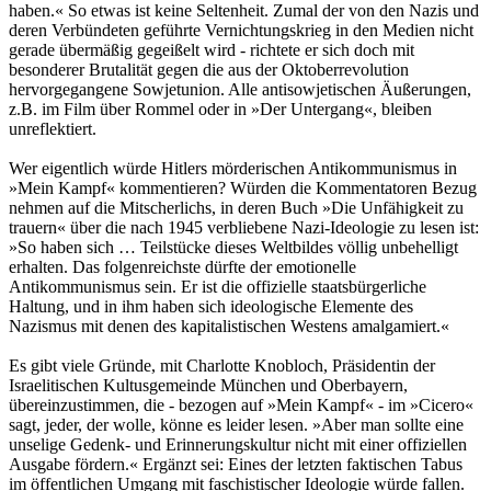
haben.« So etwas ist keine Seltenheit. Zumal der von den Nazis und
deren Verbündeten geführte Vernichtungskrieg in den Medien nicht
gerade übermäßig gegeißelt wird - richtete er sich doch mit
besonderer Brutalität gegen die aus der Oktoberrevolution
hervorgegangene Sowjetunion. Alle antisowjetischen Äußerungen,
z.B. im Film über Rommel oder in »Der Untergang«, bleiben
unreflektiert.
Wer eigentlich würde Hitlers mörderischen Antikommunismus in
»Mein Kampf« kommentieren? Würden die Kommentatoren Bezug
nehmen auf die Mitscherlichs, in deren Buch »Die Unfähigkeit zu
trauern« über die nach 1945 verbliebene Nazi-Ideologie zu lesen ist:
»So haben sich … Teilstücke dieses Weltbildes völlig unbehelligt
erhalten. Das folgenreichste dürfte der emotionelle
Antikommunismus sein. Er ist die offizielle staatsbürgerliche
Haltung, und in ihm haben sich ideologische Elemente des
Nazismus mit denen des kapitalistischen Westens amalgamiert.«
Es gibt viele Gründe, mit Charlotte Knobloch, Präsidentin der
Israelitischen Kultusgemeinde München und Oberbayern,
übereinzustimmen, die - bezogen auf »Mein Kampf« - im »Cicero«
sagt, jeder, der wolle, könne es leider lesen. »Aber man sollte eine
unselige Gedenk- und Erinnerungskultur nicht mit einer offiziellen
Ausgabe fördern.« Ergänzt sei: Eines der letzten faktischen Tabus
im öffentlichen Umgang mit faschistischer Ideologie würde fallen.