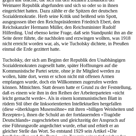
Weimarer Republik abgefunden und sich so oder so in ihnen
eingerichtet hatten. Dazu zählte er die Spitzen der deutschen
Sozialdemokratie. Herb seine Kritik und beißend sein Spott,
ausgegossen über den Reichspräsidenten Friedrich Ebert, den
Reichskanzler Hermann Müller, den Reichsminister Rudolf
Hilferding. Und ebenso keine Frage, daß sein Standpunkt ihn an die
Seite derer führte, die nachholen und erzwingen wollten, was 1918
nicht erreicht worden war, als, wie Tucholsky dichtete, in Preußen
einmal die Erde gezittert hatte.
Tucholsky, der sich am Beginn der Republik den Unabhängigen
Sozialdemokraten zugesellt hatte, später Hoffnungen auf die
Kommunistische Partei setzte, ohne je ihr Mitglied werden zu
wollen, hätte dort, wenn er schon nicht mit offenen Armen
empfangen wurde, doch ein Willkommen zugerufen werden
können. Mitnichten. Statt dessen hatte er Grund zu der Feststellung,
daß es einem wie ihm in den Reihen der Arbeiterparteien »nicht
leicht gemacht werde«. Als in einem kommunistischen Blatt in
rüdem Stil über die linksorientierten Intellektuellen hergefallen
(diese »überklugen Musensöhne« mit ihren »billigen Weisheiten und
Rezepten«), ihnen die Schuld an der fortdauernden »Tragödie
Deutschlands« zugeschrieben und gleichzeitig der Anspruch auf
eine Führungsrolle angedichtet wurde, erbat und erhielt er an
gleicher Stelle das Wort. So entstand 1929 sein Artikel »Die