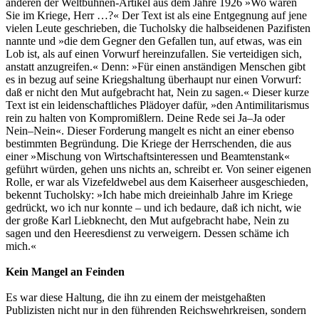
anderen der Weltbühnen-Artikel aus dem Jahre 1926 »Wo waren
Sie im Kriege, Herr …?« Der Text ist als eine Entgegnung auf jene
vielen Leute geschrieben, die Tucholsky die halbseidenen Pazifisten
nannte und »die dem Gegner den Gefallen tun, auf etwas, was ein
Lob ist, als auf einen Vorwurf hereinzufallen. Sie verteidigen sich,
anstatt anzugreifen.« Denn: »Für einen anständigen Menschen gibt
es in bezug auf seine Kriegshaltung überhaupt nur einen Vorwurf:
daß er nicht den Mut aufgebracht hat, Nein zu sagen.« Dieser kurze
Text ist ein leidenschaftliches Plädoyer dafür, »den Antimilitarismus
rein zu halten von Kompromißlern. Deine Rede sei Ja–Ja oder
Nein–Nein«. Dieser Forderung mangelt es nicht an einer ebenso
bestimmten Begründung. Die Kriege der Herrschenden, die aus
einer »Mischung von Wirtschaftsinteressen und Beamtenstank«
geführt würden, gehen uns nichts an, schreibt er. Von seiner eigenen
Rolle, er war als Vizefeldwebel aus dem Kaiserheer ausgeschieden,
bekennt Tucholsky: »Ich habe mich dreieinhalb Jahre im Kriege
gedrückt, wo ich nur konnte – und ich bedaure, daß ich nicht, wie
der große Karl Liebknecht, den Mut aufgebracht habe, Nein zu
sagen und den Heeresdienst zu verweigern. Dessen schäme ich
mich.«
Kein Mangel an Feinden
Es war diese Haltung, die ihn zu einem der meistgehaßten
Publizisten nicht nur in den führenden Reichswehrkreisen, sondern