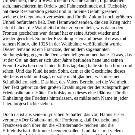
Unbelehrten, die auf Revanche und Rache sannen, organisierten
sich, marschierten im Orden- und Fahnenschmuck auf. Tucholsky
hat diese Restauration gehaßt und in ihr eine Gefahr gesehen,
welche die Gegenwart verpestete und für die Zukunft noch größeres
Unheil befürchten ließ. Den Heranwachsenden, die den Krieg nicht
erlebt hatten, die Wahrheit darüber zu vermitteln, was da an den
Fronten geschehen war, darauf hat er seine Arbeit wieder und
wieder gerichtet. So in der Erzählung »Jemand besucht etwas mit
seinem Kind«, die 1925 in der Weltbühne veröffentlicht wurde.
Dieser Jemand ist ein Franzose, der an dem sogenannten
Stellungskrieg gegen die Deutschen teilgenommen hatte. Etwas, das
ist der Ort, an dem er sich über Jahre befunden hatte und seinen
Freund zwischen den Linien hilflos tagelang hatte sterben hören und
sehen. Und das Kind ist sein Sohn, dem er die Geschichte dieses
Sterbens erzählt und sagt, er solle nicht glauben, was in seinen
Schulbüchern steht. Das hier, des Vaters Bericht, sei die Wahrheit.
Der Text gehört zu den großen Erzählungen der deutschsprachigen
Friedensliteratur. Hätte Tucholsky nur dieses eine Plädoyer für die
Einhaltung des Friedens hinterlassen, es müßte sein Name in jeder
Literaturgeschichte stehen.
Doch da ist aus seinem lyrischen Schaffen das von Hanns Eisler
vertonte »Der Graben« mit der Forderung, daß Deutsche und
Franzosen sich über ihn die »Bruderhand« reichen und die
Erbfeindschaft für immer beenden sollen. Und da ist mit vielem