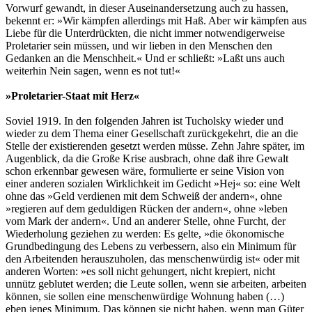
Vorwurf gewandt, in dieser Auseinandersetzung auch zu hassen,
bekennt er: »Wir kämpfen allerdings mit Haß. Aber wir kämpfen aus
Liebe für die Unterdrückten, die nicht immer notwendigerweise
Proletarier sein müssen, und wir lieben in den Menschen den
Gedanken an die Menschheit.« Und er schließt: »Laßt uns auch
weiterhin Nein sagen, wenn es not tut!«
»Proletarier-Staat mit Herz«
Soviel 1919. In den folgenden Jahren ist Tucholsky wieder und
wieder zu dem Thema einer Gesellschaft zurückgekehrt, die an die
Stelle der existierenden gesetzt werden müsse. Zehn Jahre später, im
Augenblick, da die Große Krise ausbrach, ohne daß ihre Gewalt
schon erkennbar gewesen wäre, formulierte er seine Vision von
einer anderen sozialen Wirklichkeit im Gedicht »Hej« so: eine Welt
ohne das »Geld verdienen mit dem Schweiß der andern«, ohne
»regieren auf dem geduldigen Rücken der andern«, ohne »leben
vom Mark der andern«. Und an anderer Stelle, ohne Furcht, der
Wiederholung geziehen zu werden: Es gelte, »die ökonomische
Grundbedingung des Lebens zu verbessern, also ein Minimum für
den Arbeitenden herauszuholen, das menschenwürdig ist« oder mit
anderen Worten: »es soll nicht gehungert, nicht krepiert, nicht
unnütz geblutet werden; die Leute sollen, wenn sie arbeiten, arbeiten
können, sie sollen eine menschenwürdige Wohnung haben (…)
eben jenes Minimum. Das können sie nicht haben, wenn man Güter