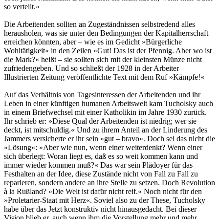
so verteilt.«
Die Arbeitenden sollten an Zugeständnissen selbstredend alles
herausholen, was sie unter den Bedingungen der Kapitalherrschaft
erreichen könnten, aber – wie es im Gedicht »Bürgerliche
Wohltätigkeit« in den Zeilen »Gut! Das ist der Pfennig. Aber wo ist
die Mark?« heißt – sie sollten sich mit der kleinsten Münze nicht
zufriedengeben. Und so schließt der 1928 in der Arbeiter
Illustrierten Zeitung veröffentlichte Text mit dem Ruf »Kämpfe!«
Auf das Verhältnis von Tagesinteressen der Arbeitenden und ihr
Leben in einer künftigen humanen Arbeitswelt kam Tucholsky auch
in einem Briefwechsel mit einer Katholikin im Jahre 1930 zurück.
Ihr schrieb er: »Diese Qual der Arbeitenden ist niedrig; wer sie
deckt, ist mitschuldig.« Und zu ihrem Anteil an der Linderung des
Jammers versicherte er ihr sein »gut – bravo«. Doch sei das nicht die
»Lösung«: »Aber wie nun, wenn einer weiterdenkt? Wenn einer
sich überlegt: Woran liegt es, daß es so weit kommen kann und
immer wieder kommen muß?« Das war sein Plädoyer für das
Festhalten an der Idee, diese Zustände nicht von Fall zu Fall zu
reparieren, sondern andere an ihre Stelle zu setzen. Doch Revolution
à la Rußland? »Die Welt ist dafür nicht reif.« Noch nicht für den
»Proletarier-Staat mit Herz«. Soviel also zu der These, Tucholsky
habe über das Jetzt konstruktiv nicht hinausgedacht. Bei dieser
Vision blieb er, auch wenn ihm die Vorstellung mehr und mehr