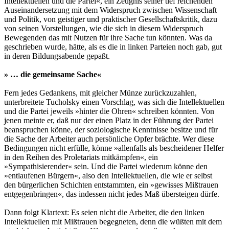
Intellektuellen und die Partei«, ein Zeugnis seiner tief reichenden
Auseinandersetzung mit dem Widerspruch zwischen Wissenschaft
und Politik, von geistiger und praktischer Gesellschaftskritik, dazu
von seinen Vorstellungen, wie die sich in diesem Widerspruch
Bewegenden das mit Nutzen für ihre Sache tun könnten. Was da
geschrieben wurde, hätte, als es die in linken Parteien noch gab, gut
in deren Bildungsabende gepaßt.
» … die gemeinsame Sache«
Fern jedes Gedankens, mit gleicher Münze zurückzuzahlen,
unterbreitete Tucholsky einen Vorschlag, was sich die Intellektuellen
und die Partei jeweils »hinter die Ohren« schreiben könnten. Von
jenen meinte er, daß nur der einen Platz in der Führung der Partei
beanspruchen könne, der soziologische Kenntnisse besitze und für
die Sache der Arbeiter auch persönliche Opfer brächte. Wer diese
Bedingungen nicht erfülle, könne »allenfalls als bescheidener Helfer
in den Reihen des Proletariats mitkämpfen«, ein
»Sympathisierender« sein. Und die Partei wiederum könne den
»entlaufenen Bürgern«, also den Intellektuellen, die wie er selbst
den bürgerlichen Schichten entstammten, ein »gewisses Mißtrauen
entgegenbringen«, das indessen nicht jedes Maß übersteigen dürfe.
Dann folgt Klartext: Es seien nicht die Arbeiter, die den linken
Intellektuellen mit Mißtrauen begegneten, denn die wüßten mit dem