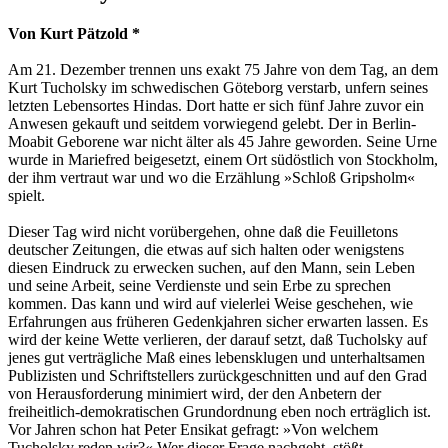
Von Kurt Pätzold *
Am 21. Dezember trennen uns exakt 75 Jahre von dem Tag, an dem
Kurt Tucholsky im schwedischen Göteborg verstarb, unfern seines
letzten Lebensortes Hindas. Dort hatte er sich fünf Jahre zuvor ein
Anwesen gekauft und seitdem vorwiegend gelebt. Der in Berlin-
Moabit Geborene war nicht älter als 45 Jahre geworden. Seine Urne
wurde in Mariefred beigesetzt, einem Ort südöstlich von Stockholm,
der ihm vertraut war und wo die Erzählung »Schloß Gripsholm«
spielt.
Dieser Tag wird nicht vorübergehen, ohne daß die Feuilletons
deutscher Zeitungen, die etwas auf sich halten oder wenigstens
diesen Eindruck zu erwecken suchen, auf den Mann, sein Leben
und seine Arbeit, seine Verdienste und sein Erbe zu sprechen
kommen. Das kann und wird auf vielerlei Weise geschehen, wie
Erfahrungen aus früheren Gedenkjahren sicher erwarten lassen. Es
wird der keine Wette verlieren, der darauf setzt, daß Tucholsky auf
jenes gut verträgliche Maß eines lebensklugen und unterhaltsamen
Publizisten und Schriftstellers zurückgeschnitten und auf den Grad
von Herausforderung minimiert wird, der den Anbetern der
freiheitlich-demokratischen Grundordnung eben noch erträglich ist.
Vor Jahren schon hat Peter Ensikat gefragt: »Von welchem
Tucholsky reden wir?« Wer dieser Frage nachgeht, stößt