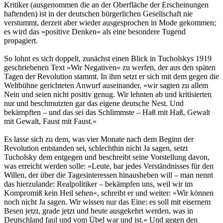
Kritiker (ausgenommen die an der Oberfläche der Erscheinungen
haftenden) ist in der deutschen bürgerlichen Gesellschaft nie
verstummt, derzeit aber wieder ausgesprochen in Mode gekommen;
es wird das »positive Denken« als eine besondere Tugend
propagiert.
So lohnt es sich doppelt, zunächst einen Blick in Tucholskys 1919
geschriebenen Text »Wir Negativen« zu werfen, der aus den späten
Tagen der Revolution stammt. In ihm setzt er sich mit dem gegen die
Weltbühne gerichteten Anwurf auseinander, »wir sagten zu allem
Nein und seien nicht positiv genug. Wir lehnten ab und kritisierten
nur und beschmutzten gar das eigene deutsche Nest. Und
bekämpften – und das sei das Schlimmste – Haß mit Haß, Gewalt
mit Gewalt, Faust mit Faust.«
Es lasse sich zu dem, was vier Monate nach dem Beginn der
Revolution entstanden sei, schlechthin nicht Ja sagen, setzt
Tucholsky dem entgegen und beschreibt seine Vorstellung davon,
was erreicht werden solle: »Leute, bar jedes Verständnisses für den
Willen, der über die Tagesinteressen hinausheben will – man nennt
das hierzulande: Realpolitiker – bekämpfen uns, weil wir im
Kompromiß kein Heil sehen«, schreibt er und weiter: »Wir können
noch nicht Ja sagen. Wir wissen nur das Eine: es soll mit eisernem
Besen jetzt, grade jetzt und heute ausgekehrt werden, was in
Deutschland faul und vom Übel war und ist.« Und gegen den