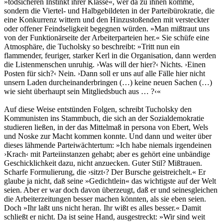
»todsicheren Instinkt ihrer Klasse«, wer da zu ihnen komme,
sondern die Viertel- und Halbgebildeten in der Parteibürokratie, die
eine Konkurrenz wittern und den Hinzustoßenden mit versteckter
oder offener Feindseligkeit begegnen würden. »Man mißtraut uns
von der Funktionärseite der Arbeiterparteien her.« Sie schüfe eine
Atmosphäre, die Tucholsky so beschreibt: »Tritt nun ein
flammender, feuriger, starker Kerl in die Organisation, dann werden
die Listenmenschen unruhig. ›Was will der hier?‹ Nichts. ›Einen
Posten für sich?‹ Nein. ›Dann soll er uns auf alle Fälle hier nicht
unsern Laden durcheinanderbringen (…) keine neuen Sachen (…)
wie sieht überhaupt sein Mitgliedsbuch aus … ?‹«
Auf diese Weise entstünden Folgen, schreibt Tucholsky den
Kommunisten ins Stammbuch, die sich an der Sozialdemokratie
studieren ließen, in der das Mittelmaß in persona von Ebert, Wels
und Noske zur Macht kommen konnte. Und dann und weiter über
dieses lähmende Parteiwächtertum: »Ich habe niemals irgendeinen
›Krach‹ mit Parteiinstanzen gehabt; aber es gehört eine unbändige
Geschicklichkeit dazu, nicht anzuecken. Guter Stil? Mißtrauen.
Scharfe Formulierung, die ›sitzt‹? Der Bursche geistreichelt.« Er
glaube ja nicht, daß seine »Gedichtlein« das wichtigste auf der Welt
seien. Aber er war doch davon überzeugt, daß er und seinesgleichen
die Arbeiterzeitungen besser machen könnten, als sie eben seien.
Doch »Ihr laßt uns nicht heran. Ihr wißt es alles besser.« Damit
schließt er nicht. Da ist seine Hand, ausgestreckt: »Wir sind weit