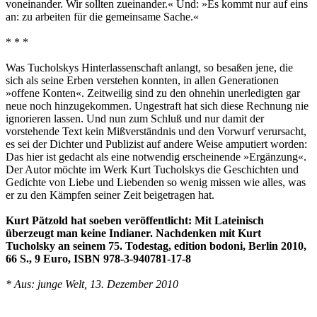
voneinander. Wir sollten zueinander.« Und: »Es kommt nur auf eins
an: zu arbeiten für die gemeinsame Sache.«
* * *
Was Tucholskys Hinterlassenschaft anlangt, so besaßen jene, die
sich als seine Erben verstehen konnten, in allen Generationen
»offene Konten«. Zeitweilig sind zu den ohnehin unerledigten gar
neue noch hinzugekommen. Ungestraft hat sich diese Rechnung nie
ignorieren lassen. Und nun zum Schluß und nur damit der
vorstehende Text kein Mißverständnis und den Vorwurf verursacht,
es sei der Dichter und Publizist auf andere Weise amputiert worden:
Das hier ist gedacht als eine notwendig erscheinende »Ergänzung«.
Der Autor möchte im Werk Kurt Tucholskys die Geschichten und
Gedichte von Liebe und Liebenden so wenig missen wie alles, was
er zu den Kämpfen seiner Zeit beigetragen hat.
Kurt Pätzold hat soeben veröffentlicht: Mit Lateinisch
überzeugt man keine Indianer. Nachdenken mit Kurt
Tucholsky an seinem 75. Todestag, edition bodoni, Berlin 2010,
66 S., 9 Euro, ISBN 978-3-940781-17-8
* Aus: junge Welt, 13. Dezember 2010