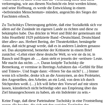
verlorenging, wie aus diesem Nochnicht ein Jetzt werden könne,
und seine Hoffnung, es werde die Entwicklung in einem
»befreienden Menschentum« münden, angesichts des Sieges der
Faschisten erlosch.
Zu Tucholskys Überzeugung gehörte, daß eine Sozialkritik sich vor
allem auf die Zustände im eigenen Lande zu richten und diese zu
bekämpfen habe. Das drückte in Wort und Bild der gemeinsam mit
John Heartfield 1929 publizierte Band »Deutschland, Deutschland
über alles« aus. Herbert Ihering, der Theaterkritiker, bemängelte
daran, daß nicht gesagt werde, daß es in anderen Ländern genauso
sei. Das akzeptierend, bemerkte der Kritisierte in einem Brief
zunächst: »Lehnt einer diese deutsche Welt, so wie sie da ist, in
Bausch und Bogen ab …, dann steht er jenseits der ›seriösen‹ Leute.
Mir macht das nichts …«. Daran knüpfte Tucholsky die
Bemerkung, er vermisse in Ihrerings Aufsätzen das »Gefühl für Blut
und Tränen«. Und fragte dann: »Hören Sie das nicht? (…) Immer
wenn ich schreibe, denke ich an die Anonymen, an den Proletarier,
den Angestellten, den Arbeiter, an ein Leid, von dem ich durch
Stichproben weiß. (…) Ich will lieber den Vorwurf auf mir sitzen
lassen, künstlerisch nicht befriedigt oder aus Empörung über das
Ziel hinausgeschossen zu haben, als ein Indolenter zu sein.«
Keine Frage, daß diese Parteinahme Tucholsky in eine Frontstellung
gegen alle brachte, die sich mit den sozialen Zuständen der