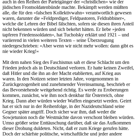
auch in den Reihen der Parteigänger der »christlichen« wie der
jüdischen Frontsoldatenbünde machte. Bekämpft werden müßten
alle, die für den »falschen Kollektivwahn« verantwortlich gewesen
waren, darunter die »Feldprediger, Feldpastoren, Feldrabbiner«,
welche die Lehren der Bibel fälschten, sofern sie diesen ihren Anteil
nicht bekennen würden und sich bekehrt hätten. Er liebe »jeden
tapferen Friedenssoldaten«, hat Tucholsky erklärt und 1921 – und
variierend in vielen weiteren Texten – seine Überzeugung
niedergeschrieben: »Aber wenn wir nicht mehr wollen: dann gibt es
nie wieder Krieg!«
Mit dem nahen Sieg des Faschismus sah er diese Schlacht um den
Frieden jedoch als in Deutschland verloren. Er hatte keinen Zweifel,
daß Hitler und die ihn an der Macht etablierten, auf Krieg aus
waren. In den Notizen seiner letzten Jahre, vorgenommen in
Zurückgezogenheit und zunehmender Vereinsamung, beschrieb er
das Bevorstehende weitgehend richtig. Es werde zu Eroberungen
kommen, zunächst, wie ihm noch denkbar für Österreich, ohne
Krieg. Dann aber würden wieder Waffen eingesetzt werden. Geirrt
hat er sich nur in der Reihenfolge, in der Nazideutschland seine
Gegner später angriff. Doch sicher war ihm, daß weder die
Sowjetunion noch die Westmächte davon verschont bleiben würden.
Umso größer seine Enttäuschung darüber, daß sie das Aufkommen
dieser Drohung duldeten. Nicht, daß er zum Kriege gerufen hätte.
Doch der schärfste politische, wirtschaftliche und jeder andere