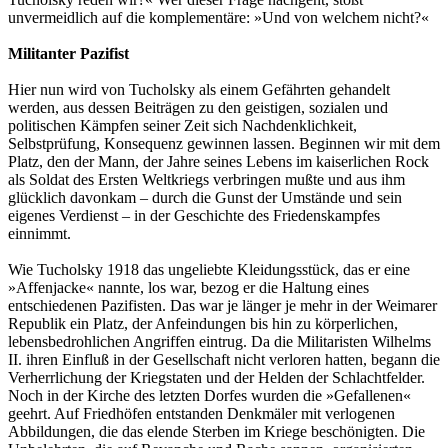
unvermeidlich auf die komplementäre: »Und von welchem nicht?«
Militanter Pazifist
Hier nun wird von Tucholsky als einem Gefährten gehandelt
werden, aus dessen Beiträgen zu den geistigen, sozialen und
politischen Kämpfen seiner Zeit sich Nachdenklichkeit,
Selbstprüfung, Konsequenz gewinnen lassen. Beginnen wir mit dem
Platz, den der Mann, der Jahre seines Lebens im kaiserlichen Rock
als Soldat des Ersten Weltkriegs verbringen mußte und aus ihm
glücklich davonkam – durch die Gunst der Umstände und sein
eigenes Verdienst – in der Geschichte des Friedenskampfes
einnimmt.
Wie Tucholsky 1918 das ungeliebte Kleidungsstück, das er eine
»Affenjacke« nannte, los war, bezog er die Haltung eines
entschiedenen Pazifisten. Das war je länger je mehr in der Weimarer
Republik ein Platz, der Anfeindungen bis hin zu körperlichen,
lebensbedrohlichen Angriffen eintrug. Da die Militaristen Wilhelms
II. ihren Einfluß in der Gesellschaft nicht verloren hatten, begann die
Verherrlichung der Kriegstaten und der Helden der Schlachtfelder.
Noch in der Kirche des letzten Dorfes wurden die »Gefallenen«
geehrt. Auf Friedhöfen entstanden Denkmäler mit verlogenen
Abbildungen, die das elende Sterben im Kriege beschönigten. Die