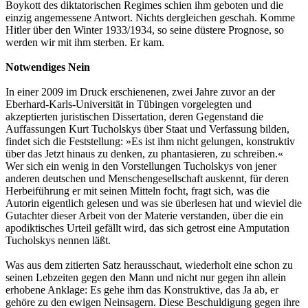
Boykott des diktatorischen Regimes schien ihm geboten und die
einzig angemessene Antwort. Nichts dergleichen geschah. Komme
Hitler über den Winter 1933/1934, so seine düstere Prognose, so
werden wir mit ihm sterben. Er kam.
Notwendiges Nein
In einer 2009 im Druck erschienenen, zwei Jahre zuvor an der
Eberhard-Karls-Universität in Tübingen vorgelegten und
akzeptierten juristischen Dissertation, deren Gegenstand die
Auffassungen Kurt Tucholskys über Staat und Verfassung bilden,
findet sich die Feststellung: »Es ist ihm nicht gelungen, konstruktiv
über das Jetzt hinaus zu denken, zu phantasieren, zu schreiben.«
Wer sich ein wenig in den Vorstellungen Tucholskys von jener
anderen deutschen und Menschengesellschaft auskennt, für deren
Herbeiführung er mit seinen Mitteln focht, fragt sich, was die
Autorin eigentlich gelesen und was sie überlesen hat und wieviel die
Gutachter dieser Arbeit von der Materie verstanden, über die ein
apodiktisches Urteil gefällt wird, das sich getrost eine Amputation
Tucholskys nennen läßt.
Was aus dem zitierten Satz herausschaut, wiederholt eine schon zu
seinen Lebzeiten gegen den Mann und nicht nur gegen ihn allein
erhobene Anklage: Es gehe ihm das Konstruktive, das Ja ab, er
gehöre zu den ewigen Neinsagern. Diese Beschuldigung gegen ihre