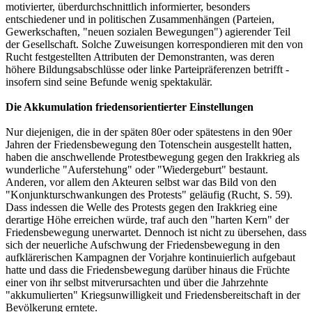
motivierter, überdurchschnittlich informierter, besonders
entschiedener und in politischen Zusammenhängen (Parteien,
Gewerkschaften, "neuen sozialen Bewegungen") agierender Teil
der Gesellschaft. Solche Zuweisungen korrespondieren mit den von
Rucht festgestellten Attributen der Demonstranten, was deren
höhere Bildungsabschlüsse oder linke Parteipräferenzen betrifft -
insofern sind seine Befunde wenig spektakulär.
Die Akkumulation friedensorientierter Einstellungen
Nur diejenigen, die in der späten 80er oder spätestens in den 90er
Jahren der Friedensbewegung den Totenschein ausgestellt hatten,
haben die anschwellende Protestbewegung gegen den Irakkrieg als
wunderliche "Auferstehung" oder "Wiedergeburt" bestaunt.
Anderen, vor allem den Akteuren selbst war das Bild von den
"Konjunkturschwankungen des Protests" geläufig (Rucht, S. 59).
Dass indessen die Welle des Protests gegen den Irakkrieg eine
derartige Höhe erreichen würde, traf auch den "harten Kern" der
Friedensbewegung unerwartet. Dennoch ist nicht zu übersehen, dass
sich der neuerliche Aufschwung der Friedensbewegung in den
aufklärerischen Kampagnen der Vorjahre kontinuierlich aufgebaut
hatte und dass die Friedensbewegung darüber hinaus die Früchte
einer von ihr selbst mitverursachten und über die Jahrzehnte
"akkumulierten" Kriegsunwilligkeit und Friedensbereitschaft in der
Bevölkerung erntete.