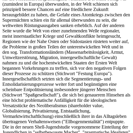
(zumindest in Europa) überwunden, in der Welt schienen sich
prinzipiell bessere Chancen auf eine friedlichere Zukunft
herausgebildet zu haben, die Gefahr eines Atomkriegs zwischen den
Supermächten schien ein für allemal überwunden zu sein, die
weltweiten Rüstungsausgaben sanken erheblich. Auf der anderen
Seite wurde die Welt von einer zunehmenden Welle regionaler,
meist innerstaatlicher Kriege und Gewaltkonflikte heimgesucht,
Regionen wie der Nahe Osten oder Südostasien rüsteten weiter auf,
die Probleme in großen Teilen der unterentwickelten Welt und in
den sog. Transformationsländern (Massenarbeitslosigkeit, Armut,
Umweltzerstörung, Migration, innergesellschaftliche Gewalt)
nahmen zu und die hochentwickelten Staaten der Ersten Welt
begannen Vorkehrungen zu treffen, sich vor den negativen Folgen
dieser Prozesse zu schützen (Stichwort "Festung Europa").
Innergesellschaftlich setzten sich die Segmentierungs- und
Entsolidarisierungsprozesse weiter fort und begünstigten eine
scheinbare Entpolitisierung insbesondere jüngerer Menschen
(Stichwort "Spaßgesellschaft"), die sich bei genauerem Hinsehen als
eine höchst problematische Anfälligkeit für die ideologischen
Versatzstücke des Neoliberalismus (shareholder value,
Globalisierung, Privatisierung, Entstaatlichung,
Vermarktwirtschaftlichung) einschließlich ihrer in das Alltagsleben
übertragenen Verhaltensweisen ("Ellbogenmentalität") entpuppte.
Die in der neuen Shell-Jugendstudie vorgenommene Einteilung der
Jugendlichen in "selbstbewusste Macher", "pragmatische Idealisten"