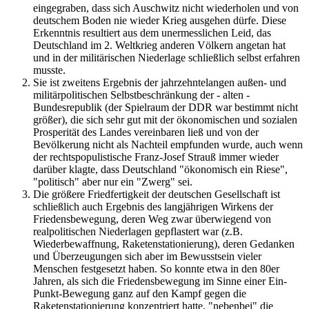
eingegraben, dass sich Auschwitz nicht wiederholen und von
deutschem Boden nie wieder Krieg ausgehen dürfe. Diese
Erkenntnis resultiert aus dem unermesslichen Leid, das
Deutschland im 2. Weltkrieg anderen Völkern angetan hat
und in der militärischen Niederlage schließlich selbst erfahren
musste.
Sie ist zweitens Ergebnis der jahrzehntelangen außen- und
militärpolitischen Selbstbeschränkung der - alten -
Bundesrepublik (der Spielraum der DDR war bestimmt nicht
größer), die sich sehr gut mit der ökonomischen und sozialen
Prosperität des Landes vereinbaren ließ und von der
Bevölkerung nicht als Nachteil empfunden wurde, auch wenn
der rechtspopulistische Franz-Josef Strauß immer wieder
darüber klagte, dass Deutschland "ökonomisch ein Riese",
"politisch" aber nur ein "Zwerg" sei.
Die größere Friedfertigkeit der deutschen Gesellschaft ist
schließlich auch Ergebnis des langjährigen Wirkens der
Friedensbewegung, deren Weg zwar überwiegend von
realpolitischen Niederlagen gepflastert war (z.B.
Wiederbewaffnung, Raketenstationierung), deren Gedanken
und Überzeugungen sich aber im Bewusstsein vieler
Menschen festgesetzt haben. So konnte etwa in den 80er
Jahren, als sich die Friedensbewegung im Sinne einer Ein-
Punkt-Bewegung ganz auf den Kampf gegen die
Raketenstationierung konzentriert hatte, "nebenbei" die