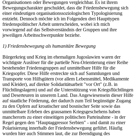
Organisationen oder Bewegungen vergleichbar. Es ist ihrem
Bewegungscharakter geschuldet, dass die Friedensbewegung sich
einer eindeutigen organisationssoziologischen Typologisierung
entzieht. Dennoch möchte ich im Folgenden drei Haupttypen
friedenspolitischer Arbeit unterscheiden, wobei ich mich
vorwiegend auf das Selbstverständnis der Gruppen und ihre
jeweiligen Arbeitsschwerpunkte beziehe.
1) Friedensbewegung als humanitäre Bewegung
Bürgerkrieg und Krieg im ehemaligen Jugoslawien waren der
wichtigste Auslöser für die partielle Neu-Orientierung einer Reihe
bestehender Friedensgruppen auf unmittelbare Hilfe für die
Kriegsopfer. Diese Hilfe erstreckte sich auf Sammlungen und
Transporte von Hilfsgütern (vor allem Lebensmittel, Medikamente
und Kleider), auf direkte Solidaritätsarbeit "vor Ort" (z.B. in
Flüchtlingslagern) und auf die Unterstützung von Kriegsflüchtlingen
und Deserteuren in unserem Land. Das Angewiesensein dieser Hilfe
auf staatliche Förderung, der dadurch zum Teil begünstigte Zugang
zu den Opfern auf kroatischer und bosnischer Seite sowie das
unmittelbare Erleben des grausamen Kriegsgeschehens haben
mancherorts zu einer einseitigen politischen Parteinahme - in der
Regel gegen den "Hauptaggressor Serbien" - und damit zu einer
Polarisierung innerhalb der Friedensbewegung geführt. Häufig
wurden hier auch Stimmen laut, die zur Beendigung des