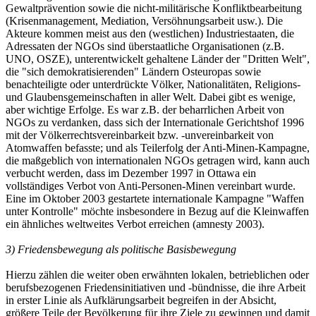
Gewaltprävention sowie die nicht-militärische Konfliktbearbeitung
(Krisenmanagement, Mediation, Versöhnungsarbeit usw.). Die
Akteure kommen meist aus den (westlichen) Industriestaaten, die
Adressaten der NGOs sind überstaatliche Organisationen (z.B.
UNO, OSZE), unterentwickelt gehaltene Länder der "Dritten Welt",
die "sich demokratisierenden" Ländern Osteuropas sowie
benachteiligte oder unterdrückte Völker, Nationalitäten, Religions-
und Glaubensgemeinschaften in aller Welt. Dabei gibt es wenige,
aber wichtige Erfolge. Es war z.B. der beharrlichen Arbeit von
NGOs zu verdanken, dass sich der Internationale Gerichtshof 1996
mit der Völkerrechtsvereinbarkeit bzw. -unvereinbarkeit von
Atomwaffen befasste; und als Teilerfolg der Anti-Minen-Kampagne,
die maßgeblich von internationalen NGOs getragen wird, kann auch
verbucht werden, dass im Dezember 1997 in Ottawa ein
vollständiges Verbot von Anti-Personen-Minen vereinbart wurde.
Eine im Oktober 2003 gestartete internationale Kampagne "Waffen
unter Kontrolle" möchte insbesondere in Bezug auf die Kleinwaffen
ein ähnliches weltweites Verbot erreichen (amnesty 2003).
3) Friedensbewegung als politische Basisbewegung
Hierzu zählen die weiter oben erwähnten lokalen, betrieblichen oder
berufsbezogenen Friedensinitiativen und -bündnisse, die ihre Arbeit
in erster Linie als Aufklärungsarbeit begreifen in der Absicht,
größere Teile der Bevölkerung für ihre Ziele zu gewinnen und damit