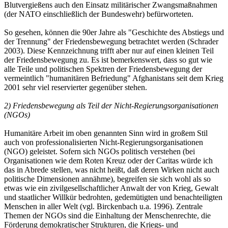
Blutvergießens auch den Einsatz militärischer Zwangsmaßnahmen
(der NATO einschließlich der Bundeswehr) befürworteten.
So gesehen, können die 90er Jahre als "Geschichte des Abstiegs und
der Trennung" der Friedensbewegung betrachtet werden (Schrader
2003). Diese Kennzeichnung trifft aber nur auf einen kleinen Teil
der Friedensbewegung zu. Es ist bemerkenswert, dass so gut wie
alle Teile und politischen Spektren der Friedensbewegung der
vermeintlich "humanitären Befriedung" Afghanistans seit dem Krieg
2001 sehr viel reservierter gegenüber stehen.
2) Friedensbewegung als Teil der Nicht-Regierungsorganisationen
(NGOs)
Humanitäre Arbeit im oben genannten Sinn wird in großem Stil
auch von professionalisierten Nicht-Regierungsorganisationen
(NGO) geleistet. Sofern sich NGOs politisch verstehen (bei
Organisationen wie dem Roten Kreuz oder der Caritas würde ich
das in Abrede stellen, was nicht heißt, daß deren Wirken nicht auch
politische Dimensionen annähme), begreifen sie sich wohl als so
etwas wie ein zivilgesellschaftlicher Anwalt der von Krieg, Gewalt
und staatlicher Willkür bedrohten, gedemütigten und benachteiligten
Menschen in aller Welt (vgl. Birckenbach u.a. 1996). Zentrale
Themen der NGOs sind die Einhaltung der Menschenrechte, die
Förderung demokratischer Strukturen, die Kriegs- und