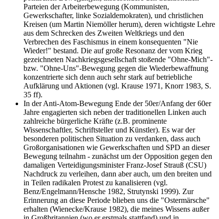
Parteien der Arbeiterbewegung (Kommunisten,
Gewerkschafter, linke Sozialdemokraten), und christlichen
Kreisen (um Martin Niemöller herum), deren wichtigste Lehre
aus dem Schrecken des Zweiten Weltkriegs und den
Verbrechen des Faschismus in einem konsequenten "Nie
Wieder!" bestand. Die auf große Resonanz der vom Krieg
gezeichneten Nachkriegsgesellschaft stoßende "Ohne-Mich"-
bzw. "Ohne-Uns"-Bewegung gegen die Wiederbewaffnung
konzentrierte sich denn auch sehr stark auf betriebliche
Aufklärung und Aktionen (vgl. Krause 1971, Knorr 1983, S.
35 ff).
In der Anti-Atom-Bewegung Ende der 50er/Anfang der 60er
Jahre engagierten sich neben der traditionellen Linken auch
zahlreiche bürgerliche Kräfte (z.B. prominente
Wissenschaftler, Schriftsteller und Künstler). Es war der
besonderen politischen Situation zu verdanken, dass auch
Großorganisationen wie Gewerkschaften und SPD an dieser
Bewegung teilnahm - zunächst um der Opposition gegen den
damaligen Verteidigungsminister Franz-Josef Strauß (CSU)
Nachdruck zu verleihen, dann aber auch, um den breiten und
in Teilen radikalen Protest zu kanalisieren (vgl.
Benz/Engelmann/Hensche 1982, Strutynski 1999). Zur
Erinnerung an diese Periode blieben uns die "Ostermärsche"
erhalten (Wienecke/Krause 1982), die meines Wissens außer
in Großbritannien (wo er erstmals stattfand) und in