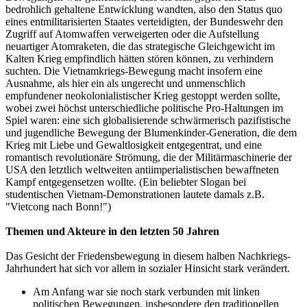
bedrohlich gehaltene Entwicklung wandten, also den Status quo
eines entmilitarisierten Staates verteidigten, der Bundeswehr den
Zugriff auf Atomwaffen verweigerten oder die Aufstellung
neuartiger Atomraketen, die das strategische Gleichgewicht im
Kalten Krieg empfindlich hätten stören können, zu verhindern
suchten. Die Vietnamkriegs-Bewegung macht insofern eine
Ausnahme, als hier ein als ungerecht und unmenschlich
empfundener neokolonialistischer Krieg gestoppt werden sollte,
wobei zwei höchst unterschiedliche politische Pro-Haltungen im
Spiel waren: eine sich globalisierende schwärmerisch pazifistische
und jugendliche Bewegung der Blumenkinder-Generation, die dem
Krieg mit Liebe und Gewaltlosigkeit entgegentrat, und eine
romantisch revolutionäre Strömung, die der Militärmaschinerie der
USA den letztlich weltweiten antiimperialistischen bewaffneten
Kampf entgegensetzen wollte. (Ein beliebter Slogan bei
studentischen Vietnam-Demonstrationen lautete damals z.B.
"Vietcong nach Bonn!")
Themen und Akteure in den letzten 50 Jahren
Das Gesicht der Friedensbewegung in diesem halben Nachkriegs-
Jahrhundert hat sich vor allem in sozialer Hinsicht stark verändert.
Am Anfang war sie noch stark verbunden mit linken
politischen Bewegungen, insbesondere den traditionellen