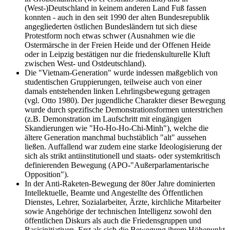
(West-)Deutschland in keinem anderen Land Fuß fassen
konnten - auch in den seit 1990 der alten Bundesrepublik
angegliederten östlichen Bundesländern tut sich diese
Protestform noch etwas schwer (Ausnahmen wie die
Ostermärsche in der Freien Heide und der Offenen Heide
oder in Leipzig bestätigen nur die friedenskulturelle Kluft
zwischen West- und Ostdeutschland).
Die "Vietnam-Generation" wurde indessen maßgeblich von
studentischen Gruppierungen, teilweise auch von einer
damals entstehenden linken Lehrlingsbewegung getragen
(vgl. Otto 1980). Der jugendliche Charakter dieser Bewegung
wurde durch spezifische Demonstrationsformen unterstrichen
(z.B. Demonstration im Laufschritt mit eingängigen
Skandierungen wie "Ho-Ho-Ho-Chi-Minh"), welche die
ältere Generation manchmal buchstäblich "alt" aussehen
ließen. Auffallend war zudem eine starke Ideologisierung der
sich als strikt antiinstitutionell und staats- oder systemkritisch
definierenden Bewegung (APO-"Außerparlamentarische
Opposition").
In der Anti-Raketen-Bewegung der 80er Jahre dominierten
Intellektuelle, Beamte und Angestellte des Öffentlichen
Dienstes, Lehrer, Sozialarbeiter, Ärzte, kirchliche Mitarbeiter
sowie Angehörige der technischen Intelligenz sowohl den
öffentlichen Diskurs als auch die Friedensgruppen und
Basisinitiativen. Erst als sich die Bewegung ihrem Höhepunkt