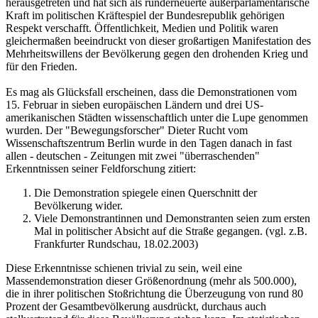
herausgetreten und hat sich als runderneuerte außerparlamentarische
Kraft im politischen Kräftespiel der Bundesrepublik gehörigen
Respekt verschafft. Öffentlichkeit, Medien und Politik waren
gleichermaßen beeindruckt von dieser großartigen Manifestation des
Mehrheitswillens der Bevölkerung gegen den drohenden Krieg und
für den Frieden.
Es mag als Glücksfall erscheinen, dass die Demonstrationen vom
15. Februar in sieben europäischen Ländern und drei US-
amerikanischen Städten wissenschaftlich unter die Lupe genommen
wurden. Der "Bewegungsforscher" Dieter Rucht vom
Wissenschaftszentrum Berlin wurde in den Tagen danach in fast
allen - deutschen - Zeitungen mit zwei "überraschenden"
Erkenntnissen seiner Feldforschung zitiert:
Die Demonstration spiegele einen Querschnitt der
Bevölkerung wider.
Viele Demonstrantinnen und Demonstranten seien zum ersten
Mal in politischer Absicht auf die Straße gegangen. (vgl. z.B.
Frankfurter Rundschau, 18.02.2003)
Diese Erkenntnisse schienen trivial zu sein, weil eine
Massendemonstration dieser Größenordnung (mehr als 500.000),
die in ihrer politischen Stoßrichtung die Überzeugung von rund 80
Prozent der Gesamtbevölkerung ausdrückt, durchaus auch