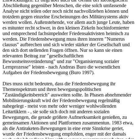
Abschließung gegenüber Menschen, die eine solch umfassende
Analyse nicht teilen oder noch nicht nachvollziehen können und
trotzdem gegen einzelne Erscheinungen des Militärsystems aktiv
werden wollen. Außenstehende, vor allem auch junge Leute, haben
es mitunter recht schwer, in den kleinen Zirkeln hochinformierter
und entsprechend fachsimpelnder Friedensaktivisten heimisch zu
werden. Die Friedensbewegung muss ihren inneren "Numerus
clausus" aufbrechen und sich wieder stärker der Gesellschaft und
den sich dort stellenden Fragen öffnen. Nur so kann sie einen
relevanten Beitrag zur "gesellschaftlichen
Bewusstseinsveränderung" und zur "Organisierung sozialer
Lernprozesse" leisten - nach Andreas Buro die wesentlichen
Aufgaben der Friedensbewegung (Buro 1997).
Dies muss nicht bedeuten, dass die Friedensbewegung ihr
Themenspektrum und ihren bewegungspolitischen
"Zuständigkeitsbereich" ausweiten sollte. In Phasen abnehmender
Mobilisierungskraft wird der Friedensbewegung regelmäßig
nahegelegt - meist von mehr oder weniger wohlwollenden
Leitartiklern - , sie solle sich doch mit anderen sozialen
Bewegungen, die gerade größere Aufmerksamkeit genießen, zu
gemeinsamen Aktionen und Plattformen zusammentun. 1983 etwa,
als die Antiraketen-Bewegungen in eine erste Sinnkrise geriet,
wurde der Friedensbewegung empfohlen, enger mit der damals