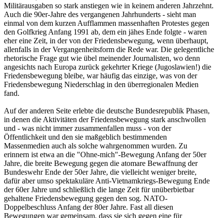
Militärausgaben so stark anstiegen wie in keinem anderen Jahrzehnt.
Auch die 90er-Jahre des vergangenen Jahrhunderts - sieht man
einmal von dem kurzen Aufflammen massenhaften Protestes gegen
den Golfkrieg Anfang 1991 ab, dem ein jähes Ende folgte - waren
eher eine Zeit, in der von der Friedensbewegung, wenn überhaupt,
allenfalls in der Vergangenheitsform die Rede war. Die gelegentliche
rhetorische Frage gut wie übel meinender Journalisten, wo denn
angesichts nach Europa zurück gekehrter Kriege (Jugoslawien!) die
Friedensbewegung bleibe, war häufig das einzige, was von der
Friedensbewegung Niederschlag in den überregionalen Medien
fand.
Auf der anderen Seite erlebte die deutsche Bundesrepublik Phasen,
in denen die Aktivitäten der Friedensbewegung stark anschwollen
und - was nicht immer zusammenfallen muss - von der
Öffentlichkeit und den sie maßgeblich bestimmenden
Massenmedien auch als solche wahrgenommen wurden. Zu
erinnern ist etwa an die "Ohne-mich"-Bewegung Anfang der 50er
Jahre, die breite Bewegung gegen die atomare Bewaffnung der
Bundeswehr Ende der 50er Jahre, die vielleicht weniger breite,
dafür aber umso spektakuläre Anti-Vietnamkriegs-Bewegung Ende
der 60er Jahre und schließlich die lange Zeit für unüberbietbar
gehaltene Friedensbewegung gegen den sog. NATO-
Doppelbeschluss Anfang der 80er Jahre. Fast all diesen
Bewegungen war gemeinsam, dass sie sich gegen eine für