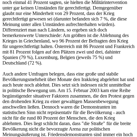
noch einmal 41 Prozent sagten, sie hielten die Militärintervention
unter gar keinen Umständen für gerechtfertigt. Demgegenüber
glaubt nur eine Minderheit von 29 Prozent, dass der Krieg
gerechtfertigt gewesen sei (darunter befanden sich 7 %, die diese
Meinung unter allen Umständen aufrechterhalten würden).
Differenziert man nach Ländern, so ergeben sich doch
bemerkenswerte Unterschiede: Am größten ist die Ablehnung des
Krieges in Griechenland, wo 96 Prozent der Befragten den Krieg
für ungerechtfertigt halten. Österreich mit 86 Prozent und Frankreich
mit 81 Prozent folgen auf den Plätzen zwei und drei, dahinter
Spanien (79 %), Luxemburg, Belgien (jeweils 75 %) und
Deutschland (72 %).
Auch andere Umfragen belegen, dass eine große und stabile
Bevölkerungsmehrheit über Monate den Irakkrieg abgelehnt hat und
auch heute noch ablehnt. Dies setzt sich indessen nicht unmittelbar
in politische Bewegung um. Am 15. Februar 2003 kam eine Reihe
begünstigender situativer Faktoren zusammen, die den Protest gegen
den drohenden Krieg zu einer gewaltigen Massenbewegung
anschwellen ließen. Dennoch waren die Demonstranten im
statistischen Sinn nicht repräsentativ für die Bevölkerung - auch
nicht für die rund 80 Prozent der Menschen, die den Krieg
ablehnten. Dies liegt schlicht daran, dass "die Straße" für die breite
Bevölkerung nicht die bevorzugte Arena zur politischen
Meinungsäußerung ist. Friedensdemonstranten sind immer ein hoch