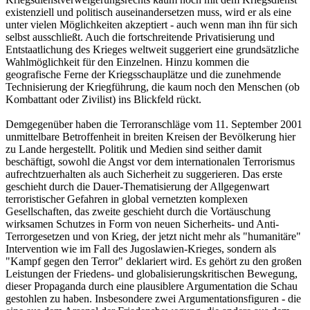
existenziell und politisch auseinandersetzen muss, wird er als eine
unter vielen Möglichkeiten akzeptiert - auch wenn man ihn für sich
selbst ausschließt. Auch die fortschreitende Privatisierung und
Entstaatlichung des Krieges weltweit suggeriert eine grundsätzliche
Wahlmöglichkeit für den Einzelnen. Hinzu kommen die
geografische Ferne der Kriegsschauplätze und die zunehmende
Technisierung der Kriegführung, die kaum noch den Menschen (ob
Kombattant oder Zivilist) ins Blickfeld rückt.
Demgegenüber haben die Terroranschläge vom 11. September 2001
unmittelbare Betroffenheit in breiten Kreisen der Bevölkerung hier
zu Lande hergestellt. Politik und Medien sind seither damit
beschäftigt, sowohl die Angst vor dem internationalen Terrorismus
aufrechtzuerhalten als auch Sicherheit zu suggerieren. Das erste
geschieht durch die Dauer-Thematisierung der Allgegenwart
terroristischer Gefahren in global vernetzten komplexen
Gesellschaften, das zweite geschieht durch die Vortäuschung
wirksamen Schutzes in Form von neuen Sicherheits- und Anti-
Terrorgesetzen und von Krieg, der jetzt nicht mehr als "humanitäre"
Intervention wie im Fall des Jugoslawien-Krieges, sondern als
"Kampf gegen den Terror" deklariert wird. Es gehört zu den großen
Leistungen der Friedens- und globalisierungskritischen Bewegung,
dieser Propaganda durch eine plausiblere Argumentation die Schau
gestohlen zu haben. Insbesondere zwei Argumentationsfiguren - die