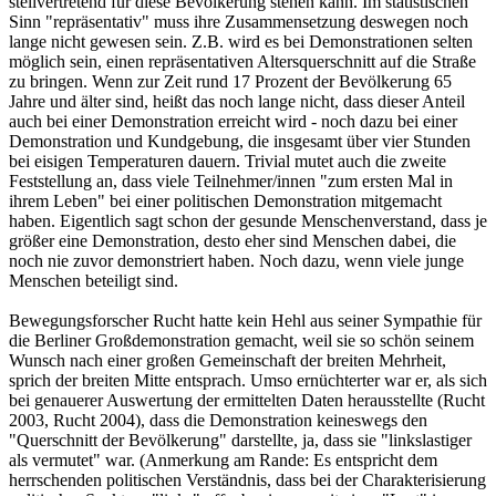
stellvertretend für diese Bevölkerung stehen kann. Im statistischen
Sinn "repräsentativ" muss ihre Zusammensetzung deswegen noch
lange nicht gewesen sein. Z.B. wird es bei Demonstrationen selten
möglich sein, einen repräsentativen Altersquerschnitt auf die Straße
zu bringen. Wenn zur Zeit rund 17 Prozent der Bevölkerung 65
Jahre und älter sind, heißt das noch lange nicht, dass dieser Anteil
auch bei einer Demonstration erreicht wird - noch dazu bei einer
Demonstration und Kundgebung, die insgesamt über vier Stunden
bei eisigen Temperaturen dauern. Trivial mutet auch die zweite
Feststellung an, dass viele Teilnehmer/innen "zum ersten Mal in
ihrem Leben" bei einer politischen Demonstration mitgemacht
haben. Eigentlich sagt schon der gesunde Menschenverstand, dass je
größer eine Demonstration, desto eher sind Menschen dabei, die
noch nie zuvor demonstriert haben. Noch dazu, wenn viele junge
Menschen beteiligt sind.
Bewegungsforscher Rucht hatte kein Hehl aus seiner Sympathie für
die Berliner Großdemonstration gemacht, weil sie so schön seinem
Wunsch nach einer großen Gemeinschaft der breiten Mehrheit,
sprich der breiten Mitte entsprach. Umso ernüchterter war er, als sich
bei genauerer Auswertung der ermittelten Daten herausstellte (Rucht
2003, Rucht 2004), dass die Demonstration keineswegs den
"Querschnitt der Bevölkerung" darstellte, ja, dass sie "linkslastiger
als vermutet" war. (Anmerkung am Rande: Es entspricht dem
herrschenden politischen Verständnis, dass bei der Charakterisierung