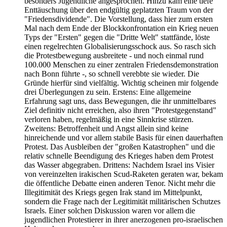
besonders Jugendliche angesprochen. Hinzu kam eine tiefe
Enttäuschung über den endgültig geplatzten Traum von der
"Friedensdividende". Die Vorstellung, dass hier zum ersten
Mal nach dem Ende der Blockkonfrontation ein Krieg neuen
Typs der "Ersten" gegen die "Dritte Welt" stattfände, löste
einen regelrechten Globalisierungsschock aus. So rasch sich
die Protestbewegung ausbreitete - und noch einmal rund
100.000 Menschen zu einer zentralen Friedensdemonstration
nach Bonn führte -, so schnell verebbte sie wieder. Die
Gründe hierfür sind vielfältig. Wichtig scheinen mir folgende
drei Überlegungen zu sein. Erstens: Eine allgemeine
Erfahrung sagt uns, dass Bewegungen, die ihr unmittelbares
Ziel definitiv nicht erreichen, also ihren "Protestgegenstand"
verloren haben, regelmäßig in eine Sinnkrise stürzen.
Zweitens: Betroffenheit und Angst allein sind keine
hinreichende und vor allem stabile Basis für einen dauerhaften
Protest. Das Ausbleiben der "großen Katastrophen" und die
relativ schnelle Beendigung des Krieges haben dem Protest
das Wasser abgegraben. Drittens: Nachdem Israel ins Visier
von vereinzelten irakischen Scud-Raketen geraten war, bekam
die öffentliche Debatte einen anderen Tenor. Nicht mehr die
Illegitimität des Kriegs gegen Irak stand im Mittelpunkt,
sondern die Frage nach der Legitimität militärischen Schutzes
Israels. Einer solchen Diskussion waren vor allem die
jugendlichen Protestierer in ihrer anerzogenen pro-israelischen