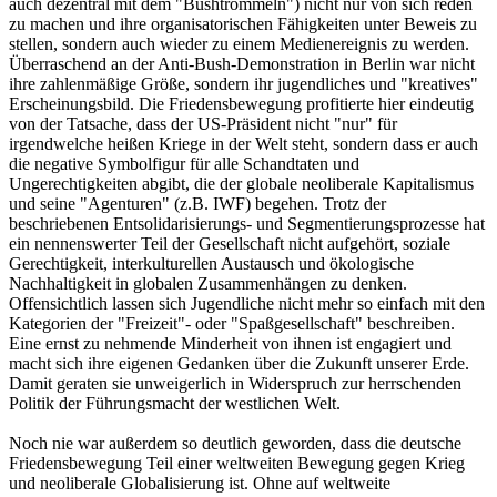
auch dezentral mit dem "Bushtrommeln") nicht nur von sich reden
zu machen und ihre organisatorischen Fähigkeiten unter Beweis zu
stellen, sondern auch wieder zu einem Medienereignis zu werden.
Überraschend an der Anti-Bush-Demonstration in Berlin war nicht
ihre zahlenmäßige Größe, sondern ihr jugendliches und "kreatives"
Erscheinungsbild. Die Friedensbewegung profitierte hier eindeutig
von der Tatsache, dass der US-Präsident nicht "nur" für
irgendwelche heißen Kriege in der Welt steht, sondern dass er auch
die negative Symbolfigur für alle Schandtaten und
Ungerechtigkeiten abgibt, die der globale neoliberale Kapitalismus
und seine "Agenturen" (z.B. IWF) begehen. Trotz der
beschriebenen Entsolidarisierungs- und Segmentierungsprozesse hat
ein nennenswerter Teil der Gesellschaft nicht aufgehört, soziale
Gerechtigkeit, interkulturellen Austausch und ökologische
Nachhaltigkeit in globalen Zusammenhängen zu denken.
Offensichtlich lassen sich Jugendliche nicht mehr so einfach mit den
Kategorien der "Freizeit"- oder "Spaßgesellschaft" beschreiben.
Eine ernst zu nehmende Minderheit von ihnen ist engagiert und
macht sich ihre eigenen Gedanken über die Zukunft unserer Erde.
Damit geraten sie unweigerlich in Widerspruch zur herrschenden
Politik der Führungsmacht der westlichen Welt.
Noch nie war außerdem so deutlich geworden, dass die deutsche
Friedensbewegung Teil einer weltweiten Bewegung gegen Krieg
und neoliberale Globalisierung ist. Ohne auf weltweite