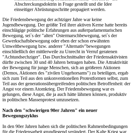
Abschreckungsdoktrin in Frage gestellt und die Idee
einseitiger Abrüstungsschritte propagiert werden.
Die Friedensbewegung der achtziger Jahre war keine
Jugendbewegung. Der größte Teil ihrer aktiven Kerne hatte bereits
einschlägige politische Erfahrungen aus außerparlamentarischen
Bewegung, sei`s der "alten" Ostermarschbewegung, sei`s der
Gewerkschaftsbewegung oder eben der schon erwähnten
Umweltbewegung bzw. anderer "Alternativ"bewegungen
einschließlich der mittlerweile zu Unrecht in Verruf geratenen
"Achtundsechziger". Das Durchschnittsalter der Friedensaktivisten
dürfte zwischen 30 und 40 Jahren betragen haben. Die Attraktivität
der Bewegung für junge Menschen, sich an größeren Aktionen
(Demos, Aktionen des "zivilen Ungehorsams") zu beteiligen, ergab
sich zum Teil aus den unkonventionellen Protestformen selbst, zum
Teil aus der generationsübergreifenden politischen Betroffenheit: der
Angst vor einem Atomkrieg. Der Friedensbewegung war es
gelungen, diese Angst, die ja auch hätte lähmen können, produktiv
in politischen Massenprotest umzusetzen.
Nach den "schwierigen 90er Jahren" ein neuer
Bewegungszyklus
In den 90er Jahren haben sich die politischen Rahmenbedingungen
für die Friedensarbeit grundlegend verändert. Der Kalte Krieg war