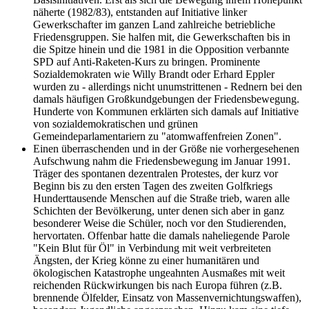
näherte (1982/83), entstanden auf Initiative linker
Gewerkschafter im ganzen Land zahlreiche betriebliche
Friedensgruppen. Sie halfen mit, die Gewerkschaften bis in
die Spitze hinein und die 1981 in die Opposition verbannte
SPD auf Anti-Raketen-Kurs zu bringen. Prominente
Sozialdemokraten wie Willy Brandt oder Erhard Eppler
wurden zu - allerdings nicht unumstrittenen - Rednern bei den
damals häufigen Großkundgebungen der Friedensbewegung.
Hunderte von Kommunen erklärten sich damals auf Initiative
von sozialdemokratischen und grünen
Gemeindeparlamentariern zu "atomwaffenfreien Zonen".
Einen überraschenden und in der Größe nie vorhergesehenen
Aufschwung nahm die Friedensbewegung im Januar 1991.
Träger des spontanen dezentralen Protestes, der kurz vor
Beginn bis zu den ersten Tagen des zweiten Golfkriegs
Hunderttausende Menschen auf die Straße trieb, waren alle
Schichten der Bevölkerung, unter denen sich aber in ganz
besonderer Weise die Schüler, noch vor den Studierenden,
hervortaten. Offenbar hatte die damals naheliegende Parole
"Kein Blut für Öl" in Verbindung mit weit verbreiteten
Ängsten, der Krieg könne zu einer humanitären und
ökologischen Katastrophe ungeahnten Ausmaßes mit weit
reichenden Rückwirkungen bis nach Europa führen (z.B.
brennende Ölfelder, Einsatz von Massenvernichtungswaffen),