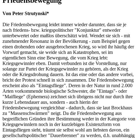
Friedensbewegung
Von Peter Strutynski*
Die Friedensbewegung leidet immer wieder darunter, dass sie je
nach friedens- bzw. kriegspolitischer "Konjunktur" entweder
unterbewertet oder maßlos überschätzt wird. Wendet sie sich - mit
zunehmender Resonanz in der Bevölkerung - zum Beispiel gegen
einen drohenden oder ausgebrochenen Krieg, so wird ihr häufig der
Vorwurf gemacht, sie weide sich an Katastrophen, sei im
eigentlichen Sinn eine Bewegung, die vom Krieg lebt:
Kriegsgewinnler eben. Damit verbunden ist die Vorstellung, nur
solange zur Partei der Kriegsgewinnler zu gehören, als der Krieg
oder die Kriegsdrohung dauern. Ist das eine oder das andere vorbei,
bricht der Protest schnell in sich zusammen. Die Friedensbewegung
erscheint also als "Eintagsfliege". Deren in der Natur in rund 2.000
Arten vorkommende biologische Schwester, die "Eintags"- oder
"Maifliege" (Ephemera) zeichnet sich übrigens nicht nur durch ihre
kurze Lebensdauer aus, sondern - auch hierin der
Friedensbewegung vergleichbar - dadurch, dass sie laut Brockhaus
zu "Massenschwärmen" neigt. Da die Friedensbewegung aus
begreiflichen Gründen ihre Bestimmung weder in der Kategorie von
Kriegsgewinnlern noch in der kurzlebigen Existenzform von
Eintagsfliegen sieht, träumt sie selbst wohl am liebsten davon, ein
gesellschaftspolitischer "Dauerbrenner" zu werden, d.h. unabhängig