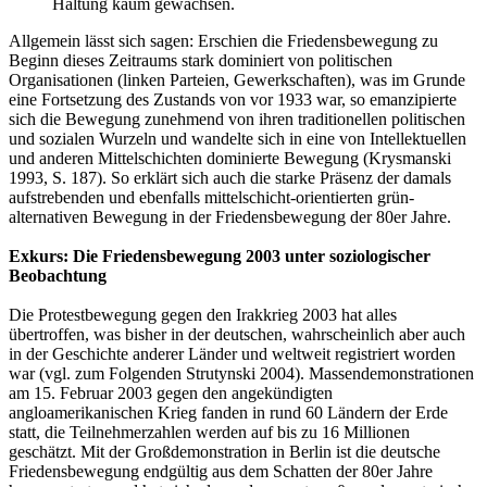
Haltung kaum gewachsen.
Allgemein lässt sich sagen: Erschien die Friedensbewegung zu
Beginn dieses Zeitraums stark dominiert von politischen
Organisationen (linken Parteien, Gewerkschaften), was im Grunde
eine Fortsetzung des Zustands von vor 1933 war, so emanzipierte
sich die Bewegung zunehmend von ihren traditionellen politischen
und sozialen Wurzeln und wandelte sich in eine von Intellektuellen
und anderen Mittelschichten dominierte Bewegung (Krysmanski
1993, S. 187). So erklärt sich auch die starke Präsenz der damals
aufstrebenden und ebenfalls mittelschicht-orientierten grün-
alternativen Bewegung in der Friedensbewegung der 80er Jahre.
Exkurs: Die Friedensbewegung 2003 unter soziologischer
Beobachtung
Die Protestbewegung gegen den Irakkrieg 2003 hat alles
übertroffen, was bisher in der deutschen, wahrscheinlich aber auch
in der Geschichte anderer Länder und weltweit registriert worden
war (vgl. zum Folgenden Strutynski 2004). Massendemonstrationen
am 15. Februar 2003 gegen den angekündigten
angloamerikanischen Krieg fanden in rund 60 Ländern der Erde
statt, die Teilnehmerzahlen werden auf bis zu 16 Millionen
geschätzt. Mit der Großdemonstration in Berlin ist die deutsche
Friedensbewegung endgültig aus dem Schatten der 80er Jahre