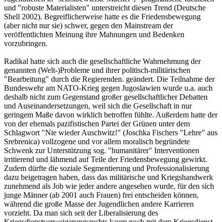
und "robuste Materialisten" unterstreicht diesen Trend (Deutsche
Shell 2002). Begreiflicherweise hatte es die Friedensbewegung
(aber nicht nur sie) schwer, gegen den Mainstream der
veröffentlichten Meinung ihre Mahnungen und Bedenken
vorzubringen.
Radikal hatte sich auch die gesellschaftliche Wahrnehmung der
genannten (Welt-)Probleme und ihrer politisch-militärischen
"Bearbeitung" durch die Regierenden. geändert. Die Teilnahme der
Bundeswehr am NATO-Krieg gegen Jugoslawien wurde u.a. auch
deshalb nicht zum Gegenstand großer gesellschaftlicher Debatten
und Auseinandersetzungen, weil sich die Gesellschaft in nur
geringem Maße davon wirklich betroffen fühlte. Außerdem hatte der
von der ehemals pazifistischen Partei der Grünen unter dem
Schlagwort "Nie wieder Auschwitz!" (Joschka Fischers "Lehre" aus
Srebrenica) vollzogene und vor allem moralisch begründete
Schwenk zur Unterstützung sog. "humanitärer" Interventionen
irritierend und lähmend auf Teile der Friedensbewegung gewirkt.
Zudem dürfte die soziale Segmentierung und Professionalisierung
dazu beigetragen haben, dass das militärische und Kriegshandwerk
zunehmend als Job wie jeder andere angesehen wurde, für den sich
junge Männer (ab 2001 auch Frauen) frei entscheiden können,
während die große Masse der Jugendlichen andere Karrieren
vorzieht. Da man sich seit der Liberalisierung des
Kriegsdienstverweigerungsrechts kaum noch mit dem Kriegsdienst