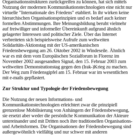
Organisationsstrukturen zurückgreifen zu können, hat sich mittels
Nutzung der modernen Kommunikationstechnologien eine nicht nur
virtuelle "Internationale des Friedens" etabliert. In ihr wirken keine
hierarchischen Organisationsprinzipien und es bedarf auch keiner
formellen Abstimmungen. Ihre Meinungsbildung beruht vielmehr
auf freiwilliger und informeller Übereinkunft aufgrund ähnlich
gelagerter Interessen und politischer Ziele. Über das Internet
verbreiteten sich beispielsweise Aufrufe zum weltweiten
Solidaritäts-Aktionstag mit der US-amerikanischen
Friedensbewegung am 26. Oktober 2002 in Windeseile. Ähnlich
war es mit dem vom Europäischen Sozialforum in Florenz im
November 2002 ausgesandten Signal, den 15. Februar 2003 zum
weltweiten Demonstrationstag gegen den (Irak-)Krieg zu machen.
Der Weg zum Friedensgipfel am 15. Februar war im wesentlichen
mit e-mails gepflastert.
Zur Struktur und Typologie der Friedensbewegung
Die Nutzung der neuen Informations- und
Kommunikationstechnologien erleichtert zwar die prinzipiell
grenzenlose Mobilisierung von Anhängern der Friedensbewegung,
sie ersetzt aber weder die persönliche Kommunikation der Akteure
untereinander und mit Dritten noch ihre traditionellen Organisations-
und Arbeitsformen. Die Organisationen der Friedensbewegung sind
außergewöhnlich vielfältig und nur schwer mit anderen