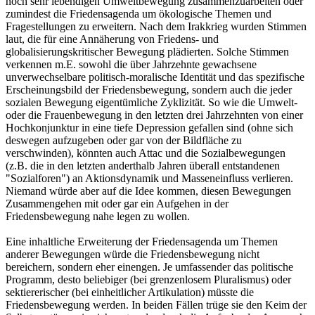
noch sehr lebendigen Umweltbewegung zusammenzuarbeiten oder
zumindest die Friedensagenda um ökologische Themen und
Fragestellungen zu erweitern. Nach dem Irakkrieg wurden Stimmen
laut, die für eine Annäherung von Friedens- und
globalisierungskritischer Bewegung plädierten. Solche Stimmen
verkennen m.E. sowohl die über Jahrzehnte gewachsene
unverwechselbare politisch-moralische Identität und das spezifische
Erscheinungsbild der Friedensbewegung, sondern auch die jeder
sozialen Bewegung eigentümliche Zyklizität. So wie die Umwelt-
oder die Frauenbewegung in den letzten drei Jahrzehnten von einer
Hochkonjunktur in eine tiefe Depression gefallen sind (ohne sich
deswegen aufzugeben oder gar von der Bildfläche zu
verschwinden), könnten auch Attac und die Sozialbewegungen
(z.B. die in den letzten anderthalb Jahren überall entstandenen
"Sozialforen") an Aktionsdynamik und Masseneinfluss verlieren.
Niemand würde aber auf die Idee kommen, diesen Bewegungen
Zusammengehen mit oder gar ein Aufgehen in der
Friedensbewegung nahe legen zu wollen.
Eine inhaltliche Erweiterung der Friedensagenda um Themen
anderer Bewegungen würde die Friedensbewegung nicht
bereichern, sondern eher einengen. Je umfassender das politische
Programm, desto beliebiger (bei grenzenlosem Pluralismus) oder
sektiererischer (bei einheitlicher Artikulation) müsste die
Friedensbewegung werden. In beiden Fällen trüge sie den Keim der