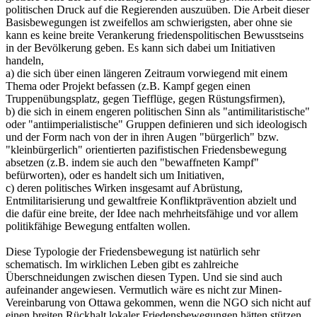
politischen Druck auf die Regierenden auszuüben. Die Arbeit dieser
Basisbewegungen ist zweifellos am schwierigsten, aber ohne sie
kann es keine breite Verankerung friedenspolitischen Bewusstseins
in der Bevölkerung geben. Es kann sich dabei um Initiativen
handeln,
a) die sich über einen längeren Zeitraum vorwiegend mit einem
Thema oder Projekt befassen (z.B. Kampf gegen einen
Truppenübungsplatz, gegen Tiefflüge, gegen Rüstungsfirmen),
b) die sich in einem engeren politischen Sinn als "antimilitaristische"
oder "antiimperialistische" Gruppen definieren und sich ideologisch
und der Form nach von der in ihren Augen "bürgerlich" bzw.
"kleinbürgerlich" orientierten pazifistischen Friedensbewegung
absetzen (z.B. indem sie auch den "bewaffneten Kampf"
befürworten), oder es handelt sich um Initiativen,
c) deren politisches Wirken insgesamt auf Abrüstung,
Entmilitarisierung und gewaltfreie Konfliktprävention abzielt und
die dafür eine breite, der Idee nach mehrheitsfähige und vor allem
politikfähige Bewegung entfalten wollen.
Diese Typologie der Friedensbewegung ist natürlich sehr
schematisch. Im wirklichen Leben gibt es zahlreiche
Überschneidungen zwischen diesen Typen. Und sie sind auch
aufeinander angewiesen. Vermutlich wäre es nicht zur Minen-
Vereinbarung von Ottawa gekommen, wenn die NGO sich nicht auf
einen breiten Rückhalt lokaler Friedensbewegungen hätten stützen