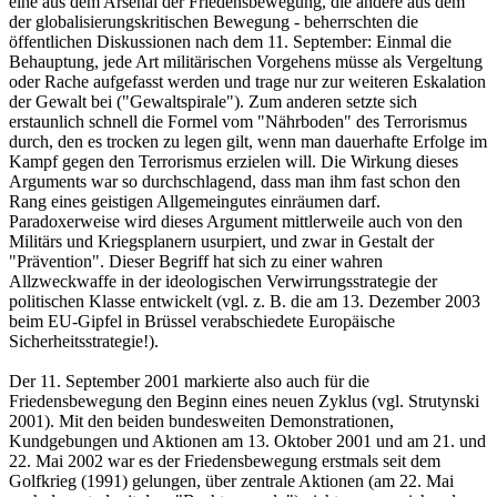
eine aus dem Arsenal der Friedensbewegung, die andere aus dem
der globalisierungskritischen Bewegung - beherrschten die
öffentlichen Diskussionen nach dem 11. September: Einmal die
Behauptung, jede Art militärischen Vorgehens müsse als Vergeltung
oder Rache aufgefasst werden und trage nur zur weiteren Eskalation
der Gewalt bei ("Gewaltspirale"). Zum anderen setzte sich
erstaunlich schnell die Formel vom "Nährboden" des Terrorismus
durch, den es trocken zu legen gilt, wenn man dauerhafte Erfolge im
Kampf gegen den Terrorismus erzielen will. Die Wirkung dieses
Arguments war so durchschlagend, dass man ihm fast schon den
Rang eines geistigen Allgemeingutes einräumen darf.
Paradoxerweise wird dieses Argument mittlerweile auch von den
Militärs und Kriegsplanern usurpiert, und zwar in Gestalt der
"Prävention". Dieser Begriff hat sich zu einer wahren
Allzweckwaffe in der ideologischen Verwirrungsstrategie der
politischen Klasse entwickelt (vgl. z. B. die am 13. Dezember 2003
beim EU-Gipfel in Brüssel verabschiedete Europäische
Sicherheitsstrategie!).
Der 11. September 2001 markierte also auch für die
Friedensbewegung den Beginn eines neuen Zyklus (vgl. Strutynski
2001). Mit den beiden bundesweiten Demonstrationen,
Kundgebungen und Aktionen am 13. Oktober 2001 und am 21. und
22. Mai 2002 war es der Friedensbewegung erstmals seit dem
Golfkrieg (1991) gelungen, über zentrale Aktionen (am 22. Mai