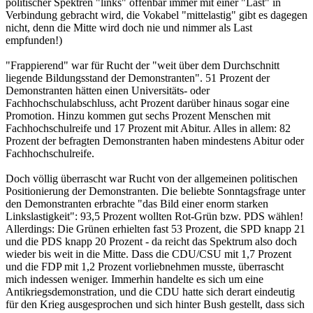
politischer Spektren "links" offenbar immer mit einer "Last" in
Verbindung gebracht wird, die Vokabel "mittelastig" gibt es dagegen
nicht, denn die Mitte wird doch nie und nimmer als Last
empfunden!)
"Frappierend" war für Rucht der "weit über dem Durchschnitt
liegende Bildungsstand der Demonstranten". 51 Prozent der
Demonstranten hätten einen Universitäts- oder
Fachhochschulabschluss, acht Prozent darüber hinaus sogar eine
Promotion. Hinzu kommen gut sechs Prozent Menschen mit
Fachhochschulreife und 17 Prozent mit Abitur. Alles in allem: 82
Prozent der befragten Demonstranten haben mindestens Abitur oder
Fachhochschulreife.
Doch völlig überrascht war Rucht von der allgemeinen politischen
Positionierung der Demonstranten. Die beliebte Sonntagsfrage unter
den Demonstranten erbrachte "das Bild einer enorm starken
Linkslastigkeit": 93,5 Prozent wollten Rot-Grün bzw. PDS wählen!
Allerdings: Die Grünen erhielten fast 53 Prozent, die SPD knapp 21
und die PDS knapp 20 Prozent - da reicht das Spektrum also doch
wieder bis weit in die Mitte. Dass die CDU/CSU mit 1,7 Prozent
und die FDP mit 1,2 Prozent vorliebnehmen musste, überrascht
mich indessen weniger. Immerhin handelte es sich um eine
Antikriegsdemonstration, und die CDU hatte sich derart eindeutig
für den Krieg ausgesprochen und sich hinter Bush gestellt, dass sich