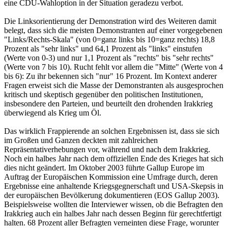
eine CDU-Wahloption in der Situation geradezu verbot.
Die Linksorientierung der Demonstration wird des Weiteren damit
belegt, dass sich die meisten Demonstranten auf einer vorgegebenen
"Links/Rechts-Skala" (von 0=ganz links bis 10=ganz rechts) 18,8
Prozent als "sehr links" und 64,1 Prozent als "links" einstufen
(Werte von 0-3) und nur 1,1 Prozent als "rechts" bis "sehr rechts"
(Werte von 7 bis 10). Rucht fehlt vor allem die "Mitte" (Werte von 4
bis 6): Zu ihr bekennen sich "nur" 16 Prozent. Im Kontext anderer
Fragen erweist sich die Masse der Demonstranten als ausgesprochen
kritisch und skeptisch gegenüber den politischen Institutionen,
insbesondere den Parteien, und beurteilt den drohenden Irakkrieg
überwiegend als Krieg um Öl.
Das wirklich Frappierende an solchen Ergebnissen ist, dass sie sich
im Großen und Ganzen deckten mit zahlreichen
Repräsentativerhebungen vor, während und nach dem Irakkrieg.
Noch ein halbes Jahr nach dem offiziellen Ende des Krieges hat sich
dies nicht geändert. Im Oktober 2003 führte Gallup Europe im
Auftrag der Europäischen Kommission eine Umfrage durch, deren
Ergebnisse eine anhaltende Kriegsgegnerschaft und USA-Skepsis in
der europäischen Bevölkerung dokumentieren (EOS Gallup 2003).
Beispielsweise wollten die Interviewer wissen, ob die Befragten den
Irakkrieg auch ein halbes Jahr nach dessen Beginn für gerechtfertigt
halten. 68 Prozent aller Befragten verneinten diese Frage, worunter