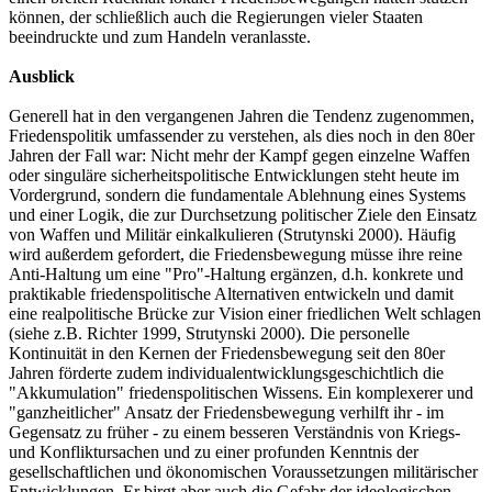
können, der schließlich auch die Regierungen vieler Staaten
beeindruckte und zum Handeln veranlasste.
Ausblick
Generell hat in den vergangenen Jahren die Tendenz zugenommen,
Friedenspolitik umfassender zu verstehen, als dies noch in den 80er
Jahren der Fall war: Nicht mehr der Kampf gegen einzelne Waffen
oder singuläre sicherheitspolitische Entwicklungen steht heute im
Vordergrund, sondern die fundamentale Ablehnung eines Systems
und einer Logik, die zur Durchsetzung politischer Ziele den Einsatz
von Waffen und Militär einkalkulieren (Strutynski 2000). Häufig
wird außerdem gefordert, die Friedensbewegung müsse ihre reine
Anti-Haltung um eine "Pro"-Haltung ergänzen, d.h. konkrete und
praktikable friedenspolitische Alternativen entwickeln und damit
eine realpolitische Brücke zur Vision einer friedlichen Welt schlagen
(siehe z.B. Richter 1999, Strutynski 2000). Die personelle
Kontinuität in den Kernen der Friedensbewegung seit den 80er
Jahren förderte zudem individualentwicklungsgeschichtlich die
"Akkumulation" friedenspolitischen Wissens. Ein komplexerer und
"ganzheitlicher" Ansatz der Friedensbewegung verhilft ihr - im
Gegensatz zu früher - zu einem besseren Verständnis von Kriegs-
und Konfliktursachen und zu einer profunden Kenntnis der
gesellschaftlichen und ökonomischen Voraussetzungen militärischer
Entwicklungen. Er birgt aber auch die Gefahr der ideologischen