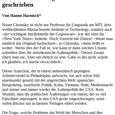
geschrieben
Von Hanno Harnisch*
Noam Chomsky ist nicht nur Professor für Linguistik am MIT, dem
weltberühmten Massachusetts Institute of Technology, sondern auch
»der wichtigste Intellektuelle der Gegenwart«, wie ihn einst die
»New York Times« betitelte. Doch Vorsicht mit Zitaten! »Wenn man
nämlich das Original nachschaut«, so Chomsky, »dann heißt es
weiter: ›Wenn dies der Fall ist, wie kann er dann solchen Unsinn
schreiben über die amerikanische Außenpolitik‹. Diesen Zusatz
zitiert man nie, Aber um ehrlich zu sein: Gäbe es ihn nicht, würde
ich glauben, ich mache etwas falsch«.
Dieser Anarchist, der in einem antisemitisch geprägten
Arbeiterviertel in Philadelphia aufwuchs, hat sich schon früh
auseinander gesetzt mit der ungerechten Welt: spanischer
Bürgerkrieg, israelische Politik, Kuba, Vietnam, Haiti, Medienmacht
und immer und immer wieder die Außenpolitik der USA. Kein
Wunder, dass die politischen Äußerungen von einem, der so viel
Falschheit anprangert, in den USA gerne totgeschwiegen, seine
vielen Bücher nur in kleinen Verlagen ediert werden.
Die Frage, welche Probleme das Wohl der Menschen und ihre