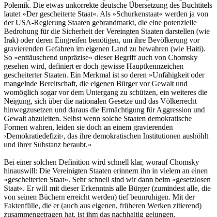
Polemik. Die etwas unkorrekte deutsche Übersetzung des Buchtitels
lautet »Der gescheiterte Staat«. Als »Schurkenstaat« werden ja von
der USA-Regierung Staaten gebrandmarkt, die eine potenzielle
Bedrohung für die Sicherheit der Vereingten Staaten darstellen (wie
Irak) oder deren Eingreifen benötigen, um ihre Bevölkerung vor
gravierenden Gefahren im eigenen Land zu bewahren (wie Haiti).
So »enttäuschend unpräzise« dieser Begriff auch von Chomsky
gesehen wird, definiert er doch gewisse Hauptkennzeichen
gescheiterter Staaten. Ein Merkmal ist so deren »Unfähigkeit oder
mangelnde Bereitschaft, die eigenen Bürger vor Gewalt und
womöglich sogar vor dem Untergang zu schützen, ein weiteres die
Neigung, sich über die nationalen Gesetze und das Völkerrecht
hinwegzusetzen und daraus die Ermächtigung für Aggression und
Gewalt abzuleiten. Selbst wenn solche Staaten demokratische
Formen wahren, leiden sie doch an einem gravierenden
›Demokratiedefizit‹, das ihre demokratischen Institutionen aushöhlt
und ihrer Substanz beraubt.«
Bei einer solchen Definition wird schnell klar, worauf Chomsky
hinauswill: Die Vereinigten Staaten erinnern ihn in vielem an einen
»gescheiterten Staat«. Sehr schnell sind wir dann beim »gesetzlosen
Staat«. Er will mit dieser Erkenntnis alle Bürger (zumindest alle, die
von seinen Büchern erreicht werden) tief beunruhigen. Mit der
Faktenfülle, die er (auch aus eigenen, früheren Werken zitierend)
zusammengetragen hat, ist ihm das nachhaltig gelungen.