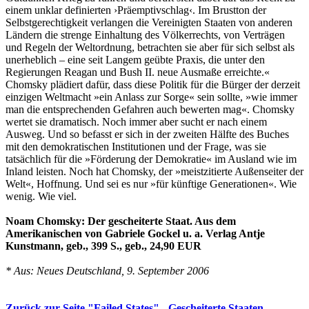
einem unklar definierten ›Präemptivschlag‹. Im Brustton der
Selbstgerechtigkeit verlangen die Vereinigten Staaten von anderen
Ländern die strenge Einhaltung des Völkerrechts, von Verträgen
und Regeln der Weltordnung, betrachten sie aber für sich selbst als
unerheblich – eine seit Langem geübte Praxis, die unter den
Regierungen Reagan und Bush II. neue Ausmaße erreichte.«
Chomsky plädiert dafür, dass diese Politik für die Bürger der derzeit
einzigen Weltmacht »ein Anlass zur Sorge« sein sollte, »wie immer
man die entsprechenden Gefahren auch bewerten mag«. Chomsky
wertet sie dramatisch. Noch immer aber sucht er nach einem
Ausweg. Und so befasst er sich in der zweiten Hälfte des Buches
mit den demokratischen Institutionen und der Frage, was sie
tatsächlich für die »Förderung der Demokratie« im Ausland wie im
Inland leisten. Noch hat Chomsky, der »meistzitierte Außenseiter der
Welt«, Hoffnung. Und sei es nur »für künftige Generationen«. Wie
wenig. Wie viel.
Noam Chomsky: Der gescheiterte Staat. Aus dem
Amerikanischen von Gabriele Gockel u. a. Verlag Antje
Kunstmann, geb., 399 S., geb., 24,90 EUR
* Aus: Neues Deutschland, 9. September 2006
Zurück zur Seite "Failed States" - Gescheiterte Staaten