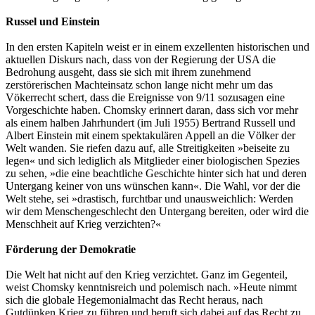
Russel und Einstein
In den ersten Kapiteln weist er in einem exzellenten historischen und
aktuellen Diskurs nach, dass von der Regierung der USA die
Bedrohung ausgeht, dass sie sich mit ihrem zunehmend
zerstörerischen Machteinsatz schon lange nicht mehr um das
Vökerrecht schert, dass die Ereignisse von 9/11 sozusagen eine
Vorgeschichte haben. Chomsky erinnert daran, dass sich vor mehr
als einem halben Jahrhundert (im Juli 1955) Bertrand Russell und
Albert Einstein mit einem spektakulären Appell an die Völker der
Welt wanden. Sie riefen dazu auf, alle Streitigkeiten »beiseite zu
legen« und sich lediglich als Mitglieder einer biologischen Spezies
zu sehen, »die eine beachtliche Geschichte hinter sich hat und deren
Untergang keiner von uns wünschen kann«. Die Wahl, vor der die
Welt stehe, sei »drastisch, furchtbar und unausweichlich: Werden
wir dem Menschengeschlecht den Untergang bereiten, oder wird die
Menschheit auf Krieg verzichten?«
Förderung der Demokratie
Die Welt hat nicht auf den Krieg verzichtet. Ganz im Gegenteil,
weist Chomsky kenntnisreich und polemisch nach. »Heute nimmt
sich die globale Hegemonialmacht das Recht heraus, nach
Gutdünken Krieg zu führen und beruft sich dabei auf das Recht zu