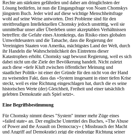
Rechte am stärksten gefährden und daher am dringlichsten der
Lösung bedürfen, ist nun die Eingangsfrage von Noam Chomskys
jüngstem Buch. Jeder wird auf diese wichtige Menschheitsfrage
wohl auf seine Weise antworten. Drei Probleme sind für den
streitfreudigen Intellektuellen Chomsky jedoch unstrittig, weil sie
unmittelbar unser aller Überleben unter akzeptablen Verhältnissen
betreffen: die Gefahr eines Atomkriegs, das Risiko eines globalen
Umweltdesasters und die Tatsache, dass die Regierung der
Vereinigten Staaten von Amerika, mächtigstes Land der Welt, durch
ihr Handeln die Wahrscheinlichkeit des Eintretens dieser
Katastrophen erhöht. Chomsky sagt bewusst Regierung, weil es sich
dabei nicht um die Ziele der Bevölkerung handelt. Nicht zuletzt
auch diese »tiefe Kluft zwischen öffentlicher Meinung und
staatlicher Politik« ist einer der Gründe für den nicht von der Hand
zu weisenden Fakt, dass das »System insgesamt in einer tiefen Krise
steckt, weil es eine Richtung eingeschlagen hat, durch die es seine
historischen Werte (der) Gleichheit, Freiheit und einer tatsächlich
gelebten Demokratie aufs Spiel setzt«.
Eine Begriffsbestimmung
Für Chomsky nimmt dieses "System" immer mehr Züge eines
»failed state« an. Der englische Untertitel des Buches, »The Abuse
of Power and the Assault on Democracy« ( Missbrauch der Macht
und Angriff auf Demokratie) zeigt die eindeutige Richtung seiner