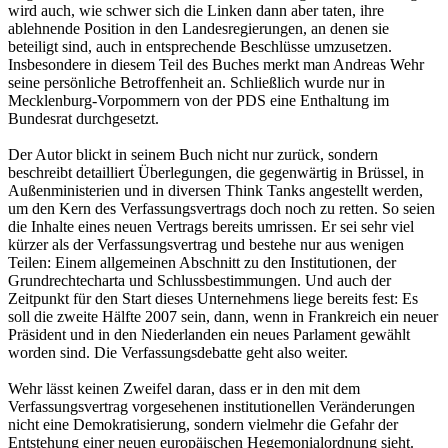
wird auch, wie schwer sich die Linken dann aber taten, ihre
ablehnende Position in den Landesregierungen, an denen sie
beteiligt sind, auch in entsprechende Beschlüsse umzusetzen.
Insbesondere in diesem Teil des Buches merkt man Andreas Wehr
seine persönliche Betroffenheit an. Schließlich wurde nur in
Mecklenburg-Vorpommern von der PDS eine Enthaltung im
Bundesrat durchgesetzt.
Der Autor blickt in seinem Buch nicht nur zurück, sondern
beschreibt detailliert Überlegungen, die gegenwärtig in Brüssel, in
Außenministerien und in diversen Think Tanks angestellt werden,
um den Kern des Verfassungsvertrags doch noch zu retten. So seien
die Inhalte eines neuen Vertrags bereits umrissen. Er sei sehr viel
kürzer als der Verfassungsvertrag und bestehe nur aus wenigen
Teilen: Einem allgemeinen Abschnitt zu den Institutionen, der
Grundrechtecharta und Schlussbestimmungen. Und auch der
Zeitpunkt für den Start dieses Unternehmens liege bereits fest: Es
soll die zweite Hälfte 2007 sein, dann, wenn in Frankreich ein neuer
Präsident und in den Niederlanden ein neues Parlament gewählt
worden sind. Die Verfassungsdebatte geht also weiter.
Wehr lässt keinen Zweifel daran, dass er in den mit dem
Verfassungsvertrag vorgesehenen institutionellen Veränderungen
nicht eine Demokratisierung, sondern vielmehr die Gefahr der
Entstehung einer neuen europäischen Hegemonialordnung sieht.