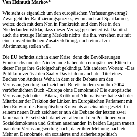
Von Helmuth Markov*
Wie steht es eigentlich um den europäischen Verfassungsvertrag?
Zwar geht der Ratifizierungsprozess, wenn auch auf Sparflamme,
weiter, doch mit dem Non in Frankreich und dem Nee in den
Niederlanden ist klar, dass dieser Vertrag gescheitert ist. Da nützt
auch die trotzige Haltung Merkels nichts, die ihn, versehen nur mit
einer unverbindlichen Zusatzerklärung, noch einmal zur
Abstimmung stellen will.
Die EU befindet sich in einer Krise, denn die Bevölkerungen
Frankreichs und der Niederlande haben den europäischen Eliten in
dieser Frage ihre Gefolgschaft gekündigt. Mit anderen Worten: »Das
Publikum verlässt den Saal.« Das ist denn auch der Titel eines
Buches von Andreas Wehr, in dem er die Debatte um den
Verfassungsvertrag nachzeichnet. Bereits in dem von ihm 2004
veröffentlichten Buch »Europa ohne Demokratie? Die europäische
Verfassungsdebatte – Bilanz, Kritik und Alternativen« hatte sich der
Mitarbeiter der Fraktion der Linken im Europäischen Parlament mit
dem Entwurf des Europäischen Konvents auseinander gesetzt. In
seinem neuen Buch zeichnet er nun die Debatte der letzten zwei
Jahre nach. Er setzt sich dabei vor allem mit den Positionen von
Sozialdemokraten und Grünen auseinander. In beiden Lagern trauert
man dem Verfassungsvertrag nach, da er ihrer Meinung nach ein
Mehr an Demokratie, ein sozialeres und sicherheitspolitisch