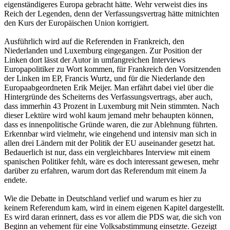
eigenständigeres Europa gebracht hätte. Wehr verweist dies ins
Reich der Legenden, denn der Verfassungsvertrag hätte mitnichten
den Kurs der Europäischen Union korrigiert.
Ausführlich wird auf die Referenden in Frankreich, den
Niederlanden und Luxemburg eingegangen. Zur Position der
Linken dort lässt der Autor in umfangreichen Interviews
Europapolitiker zu Wort kommen, für Frankreich den Vorsitzenden
der Linken im EP, Francis Wurtz, und für die Niederlande den
Europaabgeordneten Erik Meijer. Man erfährt dabei viel über die
Hintergründe des Scheiterns des Verfassungsvertrags, aber auch,
dass immerhin 43 Prozent in Luxemburg mit Nein stimmten. Nach
dieser Lektüre wird wohl kaum jemand mehr behaupten können,
dass es innenpolitische Gründe waren, die zur Ablehnung führten.
Erkennbar wird vielmehr, wie eingehend und intensiv man sich in
allen drei Ländern mit der Politik der EU auseinander gesetzt hat.
Bedauerlich ist nur, dass ein vergleichbares Interview mit einem
spanischen Politiker fehlt, wäre es doch interessant gewesen, mehr
darüber zu erfahren, warum dort das Referendum mit einem Ja
endete.
Wie die Debatte in Deutschland verlief und warum es hier zu
keinem Referendum kam, wird in einem eigenen Kapitel dargestellt.
Es wird daran erinnert, dass es vor allem die PDS war, die sich von
Beginn an vehement für eine Volksabstimmung einsetzte. Gezeigt