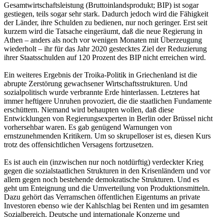
Gesamtwirtschaftsleistung (Bruttoinlandsprodukt; BIP) ist sogar
gestiegen, teils sogar sehr stark. Dadurch jedoch wird die Fähigkeit
der Länder, ihre Schulden zu bedienen, nur noch geringer. Erst seit
kurzem wird die Tatsache eingeräumt, daß die neue Regierung in
Athen – anders als noch vor wenigen Monaten mit Überzeugung
wiederholt – ihr für das Jahr 2020 gestecktes Ziel der Reduzierung
ihrer Staatsschulden auf 120 Prozent des BIP nicht erreichen wird.
Ein weiteres Ergebnis der Troika-Politik in Griechenland ist die
abrupte Zerstörung gewachsener Wirtschaftsstrukturen. Und
sozialpolitisch wurde verbrannte Erde hinterlassen. Letzteres hat
immer heftigere Unruhen provoziert, die die staatlichen Fundamente
erschüttern. Niemand wird behaupten wollen, daß diese
Entwicklungen von Regierungsexperten in Berlin oder Brüssel nicht
vorhersehbar waren. Es gab genügend Warnungen von
ernstzunehmenden Kritikern. Um so skrupelloser ist es, diesen Kurs
trotz des offensichtlichen Versagens fortzusetzen.
Es ist auch ein (inzwischen nur noch notdürftig) verdeckter Krieg
gegen die sozialstaatlichen Strukturen in den Krisenländern und vor
allem gegen noch bestehende demokratische Strukturen. Und es
geht um Enteignung und die Umverteilung von Produktionsmitteln.
Dazu gehört das Verramschen öffentlichen Eigentums an private
Investoren ebenso wie der Kahlschlag bei Renten und im gesamten
Sozialbereich. Deutsche und internationale Konzerne und