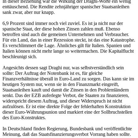
In dieser Beziehung war die Wirkung der Draghi-Worte ein wenig
enttäuschend. Die Rendite zehnjähriger spanischer Staatsanleihen
sank zwar, aber nur knapp.
6,9 Prozent sind immer noch viel zuviel. Es ist ja nicht nur der
spanische Staat, der diese hohen Zinsen zahlen muß. Ebenso
betroffen sind auch die gemeinen Unternehmen und Verbraucher.
Für ein Land, das in einer Rezession steckt, ist das eine Katastrophe.
Es verschlimmert die Lage. Ähnliches gilt für Italien. Spanien und
Italien können nicht mehr lange so weitermachen. Die Kapitalflucht
beschleunigt sich.
Angesichts dessen sagt Draghi nur, was selbstverständlich sein
sollte: Der Auftrag der Notenbank ist es, für gleiche
Finanzverhältnisse überall in Euro-Land zu sorgen. Das kann sie im
heutigen System nur, wenn sie in den Finanzmarkt eingreift,
Staatsanleihen kauft und damit die Zinsen in den Problemländern
senkt. Das der EZB auferlegte Verbot, die Staaten zu finanzieren,
widerspricht diesem Auftrag, und dieser Widerspruch ist nicht
aufzulösen. Er ist eine direkte Folge der fehlerhaften Konstruktion
dieser Euro-Währungsunion und markiert eine der Sollbruchstellen
des Euro-Konstruktes.
In Deutschland finden Regierung, Bundesbank und veröffentlichte
Meinung, daß das Staatsfinanzierungsverbot Vorrang haben sollte.