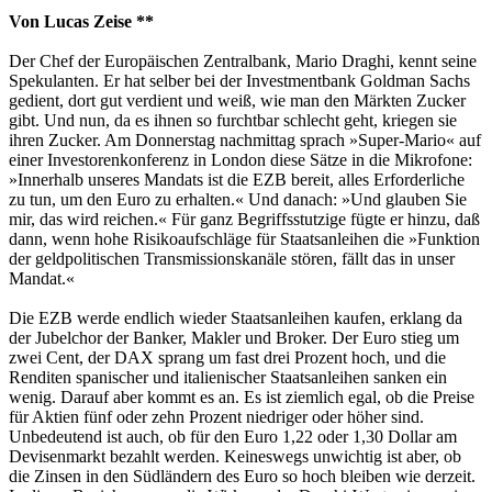
Von Lucas Zeise **
Der Chef der Europäischen Zentralbank, Mario Draghi, kennt seine
Spekulanten. Er hat selber bei der Investmentbank Goldman Sachs
gedient, dort gut verdient und weiß, wie man den Märkten Zucker
gibt. Und nun, da es ihnen so furchtbar schlecht geht, kriegen sie
ihren Zucker. Am Donnerstag nachmittag sprach »Super-Mario« auf
einer Investorenkonferenz in London diese Sätze in die Mikrofone:
»Innerhalb unseres Mandats ist die EZB bereit, alles Erforderliche
zu tun, um den Euro zu erhalten.« Und danach: »Und glauben Sie
mir, das wird reichen.« Für ganz Begriffsstutzige fügte er hinzu, daß
dann, wenn hohe Risikoaufschläge für Staatsanleihen die »Funktion
der geldpolitischen Transmissionskanäle stören, fällt das in unser
Mandat.«
Die EZB werde endlich wieder Staatsanleihen kaufen, erklang da
der Jubelchor der Banker, Makler und Broker. Der Euro stieg um
zwei Cent, der DAX sprang um fast drei Prozent hoch, und die
Renditen spanischer und italienischer Staatsanleihen sanken ein
wenig. Darauf aber kommt es an. Es ist ziemlich egal, ob die Preise
für Aktien fünf oder zehn Prozent niedriger oder höher sind.
Unbedeutend ist auch, ob für den Euro 1,22 oder 1,30 Dollar am
Devisenmarkt bezahlt werden. Keineswegs unwichtig ist aber, ob
die Zinsen in den Südländern des Euro so hoch bleiben wie derzeit.