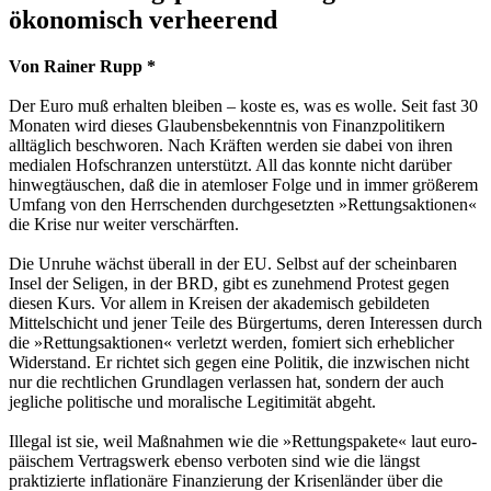
ökonomisch verheerend
Von Rainer Rupp *
Der Euro muß erhalten bleiben – koste es, was es wolle. Seit fast 30
Monaten wird dieses Glaubensbekenntnis von Finanzpolitikern
alltäglich beschworen. Nach Kräften werden sie dabei von ihren
medialen Hofschranzen unterstützt. All das konnte nicht darüber
hinwegtäuschen, daß die in atemloser Folge und in immer größerem
Umfang von den Herrschenden durchgesetzten »Rettungsaktionen«
die Krise nur weiter verschärften.
Die Unruhe wächst überall in der EU. Selbst auf der scheinbaren
Insel der Seligen, in der BRD, gibt es zunehmend Protest gegen
diesen Kurs. Vor allem in Kreisen der akademisch gebildeten
Mittelschicht und jener Teile des Bürgertums, deren Interessen durch
die »Rettungsaktionen« verletzt werden, fomiert sich erheblicher
Widerstand. Er richtet sich gegen eine Politik, die inzwischen nicht
nur die rechtlichen Grundlagen verlassen hat, sondern der auch
jegliche politische und moralische Legitimität abgeht.
Illegal ist sie, weil Maßnahmen wie die »Rettungspakete« laut euro­
päischem Vertragswerk ebenso verboten sind wie die längst
praktizierte inflationäre Finanzierung der Krisenländer über die