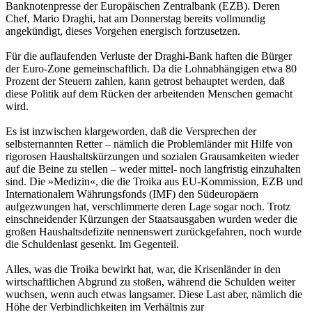
Banknotenpresse der Europäischen Zentralbank (EZB). Deren
Chef, Mario Draghi, hat am Donnerstag bereits vollmundig
angekündigt, dieses Vorgehen energisch fortzusetzen.
Für die auflaufenden Verluste der Draghi-Bank haften die Bürger
der Euro-Zone gemeinschaftlich. Da die Lohnabhängigen etwa 80
Prozent der Steuern zahlen, kann getrost behauptet werden, daß
diese Politik auf dem Rücken der arbeitenden Menschen gemacht
wird.
Es ist inzwischen klargeworden, daß die Versprechen der
selbsternannten Retter – nämlich die Problemländer mit Hilfe von
rigorosen Haushaltskürzungen und sozialen Grausamkeiten wieder
auf die Beine zu stellen – weder mittel- noch langfristig einzuhalten
sind. Die »Medizin«, die die Troika aus EU-Kommission, EZB und
Internationalem Währungsfonds (IMF) den Südeuropäern
aufgezwungen hat, verschlimmerte deren Lage sogar noch. Trotz
einschneidender Kürzungen der Staatsausgaben wurden weder die
großen Haushaltsdefizite nennenswert zurückgefahren, noch wurde
die Schuldenlast gesenkt. Im Gegenteil.
Alles, was die Troika bewirkt hat, war, die Krisenländer in den
wirtschaftlichen Abgrund zu stoßen, während die Schulden weiter
wuchsen, wenn auch etwas langsamer. Diese Last aber, nämlich die
Höhe der Verbindlichkeiten im Verhältnis zur