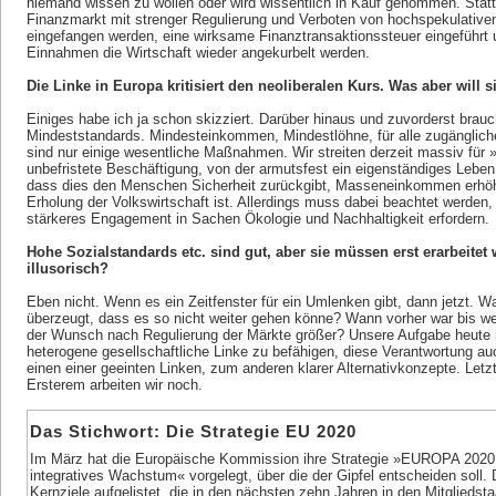
niemand wissen zu wollen oder wird wissentlich in Kauf genommen. Sta
Finanzmarkt mit strenger Regulierung und Verboten von hochspekulative
eingefangen werden, eine wirksame Finanztransaktionssteuer eingeführt u
Einnahmen die Wirtschaft wieder angekurbelt werden.
Die Linke in Europa kritisiert den neoliberalen Kurs. Was aber will
Einiges habe ich ja schon skizziert. Darüber hinaus und zuvorderst brauc
Mindeststandards. Mindesteinkommen, Mindestlöhne, für alle zugängliche
sind nur einige wesentliche Maßnahmen. Wir streiten derzeit massiv für »G
unbefristete Beschäftigung, von der armutsfest ein eigenständiges Leben
dass dies den Menschen Sicherheit zurückgibt, Masseneinkommen erhöht 
Erholung der Volkswirtschaft ist. Allerdings muss dabei beachtet werden
stärkeres Engagement in Sachen Ökologie und Nachhaltigkeit erfordern.
Hohe Sozialstandards etc. sind gut, aber sie müssen erst erarbeitet w
illusorisch?
Eben nicht. Wenn es ein Zeitfenster für ein Umlenken gibt, dann jetzt.
überzeugt, dass es so nicht weiter gehen könne? Wann vorher war bis weit
der Wunsch nach Regulierung der Märkte größer? Unsere Aufgabe heute 
heterogene gesellschaftliche Linke zu befähigen, diese Verantwortung 
einen einer geeinten Linken, zum anderen klarer Alternativkonzepte. Letz
Ersterem arbeiten wir noch.
Das Stichwort: Die Strategie EU 2020
Im März hat die Europäische Kommission ihre Strategie »EUROPA 2020 – 
integratives Wachstum« vorgelegt, über die der Gipfel entscheiden soll.
Kernziele aufgelistet, die in den nächsten zehn Jahren in den Mitgliedsta