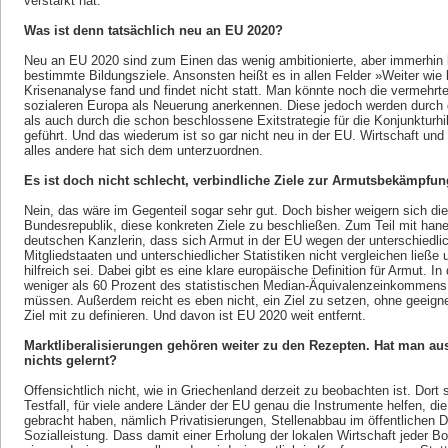
verstärkt hat.
Was ist denn tatsächlich neu an EU 2020?
Neu an EU 2020 sind zum Einen das wenig ambitionierte, aber immerhin k
bestimmte Bildungsziele. Ansonsten heißt es in allen Felder »Weiter wie 
Krisenanalyse fand und findet nicht statt. Man könnte noch die vermehr
sozialeren Europa als Neuerung anerkennen. Diese jedoch werden durch 
als auch durch die schon beschlossene Exitstrategie für die Konjunkturhi
geführt. Und das wiederum ist so gar nicht neu in der EU. Wirtschaft un
alles andere hat sich dem unterzuordnen.
Es ist doch nicht schlecht, verbindliche Ziele zur Armutsbekämpfun
Nein, das wäre im Gegenteil sogar sehr gut. Doch bisher weigern sich die 
Bundesrepublik, diese konkreten Ziele zu beschließen. Zum Teil mit ha
deutschen Kanzlerin, dass sich Armut in der EU wegen der unterschiedl
Mitgliedstaaten und unterschiedlicher Statistiken nicht vergleichen ließe
hilfreich sei. Dabei gibt es eine klare europäische Definition für Armut. In
weniger als 60 Prozent des statistischen Median-Äquivalenzeinkommens d
müssen. Außerdem reicht es eben nicht, ein Ziel zu setzen, ohne geeig
Ziel mit zu definieren. Und davon ist EU 2020 weit entfernt.
Marktliberalisierungen gehören weiter zu den Rezepten. Hat man aus
nichts gelernt?
Offensichtlich nicht, wie in Griechenland derzeit zu beobachten ist. Dort 
Testfall, für viele andere Länder der EU genau die Instrumente helfen, die
gebracht haben, nämlich Privatisierungen, Stellenabbau im öffentlichen 
Sozialleistung. Dass damit einer Erholung der lokalen Wirtschaft jeder B