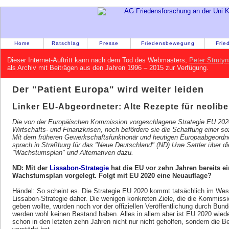
Home
Ratschlag
Presse
Friedensbewegung
Frie
Dieser Internet-Auftritt kann nach dem Tod des Webmasters,
Peter Strutyn
als Archiv mit Beiträgen aus den Jahren 1996 – 2015 zur Verfügung.
Der "Patient Europa" wird weiter leiden
Linker EU-Abgeordneter: Alte Rezepte für neolib
Die von der Europäischen Kommission vorgeschlagene Strategie EU 2020
Wirtschafts- und Finanzkrisen, noch befördere sie die Schaffung einer s
Mit dem früheren Gewerkschaftsfunktionär und heutigen Europaabgeor
sprach in Straßburg für das "Neue Deutschland" (ND) Uwe Sattler über di
"Wachstumsplan" und Alternativen dazu.
ND: Mit der
Lissabon-Strategie
hat die EU vor zehn Jahren bereits ei
Wachstumsplan vorgelegt. Folgt mit EU 2020 eine Neuauflage?
Händel: So scheint es. Die Strategie EU 2020 kommt tatsächlich im Wese
Lissabon-Strategie daher. Die wenigen konkreten Ziele, die die Kommiss
geben wollte, wurden noch vor der offiziellen Veröffentlichung durch Bun
werden wohl keinen Bestand haben. Alles in allem aber ist EU 2020 wieder
schon in den letzten zehn Jahren nicht nur nicht geholfen, sondern die