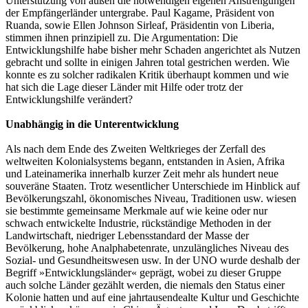
Unterstützung von außen die notwendigen eigenen Anstrengungen
der Empfängerländer untergrabe. Paul Kagame, Präsident von
Ruanda, sowie Ellen Johnson Sirleaf, Präsidentin von Liberia,
stimmen ihnen prinzipiell zu. Die Argumentation: Die
Entwicklungshilfe habe bisher mehr Schaden angerichtet als Nutzen
gebracht und sollte in einigen Jahren total gestrichen werden. Wie
konnte es zu solcher radikalen Kritik überhaupt kommen und wie
hat sich die Lage dieser Länder mit Hilfe oder trotz der
Entwicklungshilfe verändert?
Unabhängig in die Unterentwicklung
Als nach dem Ende des Zweiten Weltkrieges der Zerfall des
weltweiten Kolonialsystems begann, entstanden in Asien, Afrika
und Lateinamerika innerhalb kurzer Zeit mehr als hundert neue
souveräne Staaten. Trotz wesentlicher Unterschiede im Hinblick auf
Bevölkerungszahl, ökonomisches Niveau, Traditionen usw. wiesen
sie bestimmte gemeinsame Merkmale auf wie keine oder nur
schwach entwickelte Industrie, rückständige Methoden in der
Landwirtschaft, niedriger Lebensstandard der Masse der
Bevölkerung, hohe Analphabetenrate, unzulängliches Niveau des
Sozial- und Gesundheitswesen usw. In der UNO wurde deshalb der
Begriff »Entwicklungsländer« geprägt, wobei zu dieser Gruppe
auch solche Länder gezählt werden, die niemals den Status einer
Kolonie hatten und auf eine jahrtausendealte Kultur und Geschichte