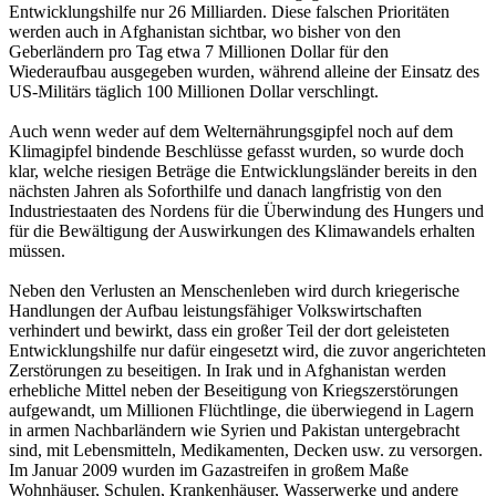
Entwicklungshilfe nur 26 Milliarden. Diese falschen Prioritäten
werden auch in Afghanistan sichtbar, wo bisher von den
Geberländern pro Tag etwa 7 Millionen Dollar für den
Wiederaufbau ausgegeben wurden, während alleine der Einsatz des
US-Militärs täglich 100 Millionen Dollar verschlingt.
Auch wenn weder auf dem Welternährungsgipfel noch auf dem
Klimagipfel bindende Beschlüsse gefasst wurden, so wurde doch
klar, welche riesigen Beträge die Entwicklungsländer bereits in den
nächsten Jahren als Soforthilfe und danach langfristig von den
Industriestaaten des Nordens für die Überwindung des Hungers und
für die Bewältigung der Auswirkungen des Klimawandels erhalten
müssen.
Neben den Verlusten an Menschenleben wird durch kriegerische
Handlungen der Aufbau leistungsfähiger Volkswirtschaften
verhindert und bewirkt, dass ein großer Teil der dort geleisteten
Entwicklungshilfe nur dafür eingesetzt wird, die zuvor angerichteten
Zerstörungen zu beseitigen. In Irak und in Afghanistan werden
erhebliche Mittel neben der Beseitigung von Kriegszerstörungen
aufgewandt, um Millionen Flüchtlinge, die überwiegend in Lagern
in armen Nachbarländern wie Syrien und Pakistan untergebracht
sind, mit Lebensmitteln, Medikamenten, Decken usw. zu versorgen.
Im Januar 2009 wurden im Gazastreifen in großem Maße
Wohnhäuser, Schulen, Krankenhäuser, Wasserwerke und andere