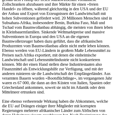
Zollschranken abzubauen und ihre Märkte für einen »freien
Handel« zu öffnen, während gleichzeitig in den USA und der EU
der Anbau und Export von Erzeugnissen der Landwirtschaft mit
hohen Subventionen gefördert wird. 20 Millionen Menschen sind in
Subsahara-Afrika, insbesondere Benin, Burkina Faso, Mali und
Tschad vom Baumwollanbau abhängig, die meisten von ihnen leben
in Kleinbauernfamilien. Sinkende Weltmarktpreise und massive
Subventionen in Europa und den USA an die eigenen
Baumwollerzeuger haben dazu geführt, dass die afrikanischen
Produzenten vom Baumwollanbau allein nicht mehr leben können.
Ebenso werden von EU-Ländern in großem Maße Lebensmittel zu
Preisen nach Afrika exportiert, mit denen die einheimische
Landwirtschaft und Lebensmittelindustrie nicht konkurrieren
können. Mit der einen Hand stellen diese Industriestaaten also
Finanzmittel als Entwicklungshilfe zur Verfügung, und mit der
anderen ruinieren sie die Landwirtschaft der Empfängerländer. Aus
verarmten Bauern wurden »Bootsflüchtlinge«, im vergangenen Jahr
waren es 67 000, die dann an den Küsten von Italien, Spanien oder
Griechenland ankommen, soweit sie nicht im Atlantik oder dem
Mittelmeer ertrunken sind.
Eine ebenso verheerende Wirkung haben die Abkommen, welche
die EU auf Drängen einiger ihrer Mitglieder mit korrupten
Regierungen mehrerer afrikanischer Länder zum Abfischen von