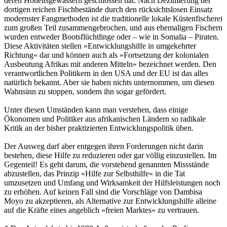
deren Hoheitsgewässern geschlossen hat. Nach Dezimierung der
dortigen reichen Fischbestände durch den rücksichtslosen Einsatz
modernster Fangmethoden ist die traditionelle lokale Küstenfischerei
zum großen Teil zusammengebrochen, und aus ehemaligen Fischern
wurden entweder Bootsflüchtlinge oder – wie in Somalia – Piraten.
Diese Aktivitäten stellen »Entwicklungshilfe in umgekehrter
Richtung« dar und können auch als »Fortsetzung der kolonialen
Ausbeutung Afrikas mit anderen Mitteln« bezeichnet werden. Den
verantwortlichen Politikern in den USA und der EU ist das alles
natürlich bekannt. Aber sie haben nichts unternommen, um diesen
Wahnsinn zu stoppen, sondern ihn sogar gefördert.
Unter diesen Umständen kann man verstehen, dass einige
Ökonomen und Politiker aus afrikanischen Ländern so radikale
Kritik an der bisher praktizierten Entwicklungspolitik üben.
Der Ausweg darf aber entgegen ihren Forderungen nicht darin
bestehen, diese Hilfe zu reduzieren oder gar völlig einzustellen. Im
Gegenteil! Es geht darum, die vorstehend genannten Missstände
abzustellen, das Prinzip »Hilfe zur Selbsthilfe« in die Tat
umzusetzen und Umfang und Wirksamkeit der Hilfsleistungen noch
zu erhöhen. Auf keinen Fall sind die Vorschläge von Dambisa
Moyo zu akzeptieren, als Alternative zur Entwicklungshilfe alleine
auf die Kräfte eines angeblich »freien Marktes« zu vertrauen.