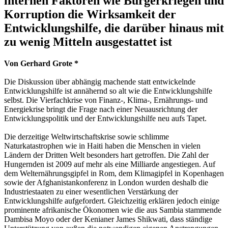
internen Faktoren wie Bürgerkriegen und
Korruption die Wirksamkeit der
Entwicklungshilfe, die darüber hinaus mit
zu wenig Mitteln ausgestattet ist
Von Gerhard Grote *
Die Diskussion über abhängig machende statt entwickelnde
Entwicklungshilfe ist annähernd so alt wie die Entwicklungshilfe
selbst. Die Vierfachkrise von Finanz-, Klima-, Ernährungs- und
Energiekrise bringt die Frage nach einer Neuausrichtung der
Entwicklungspolitik und der Entwicklungshilfe neu aufs Tapet.
Die derzeitige Weltwirtschaftskrise sowie schlimme
Naturkatastrophen wie in Haiti haben die Menschen in vielen
Ländern der Dritten Welt besonders hart getroffen. Die Zahl der
Hungernden ist 2009 auf mehr als eine Milliarde angestiegen. Auf
dem Welternährungsgipfel in Rom, dem Klimagipfel in Kopenhagen
sowie der Afghanistankonferenz in London wurden deshalb die
Industriestaaten zu einer wesentlichen Verstärkung der
Entwicklungshilfe aufgefordert. Gleichzeitig erklären jedoch einige
prominente afrikanische Ökonomen wie die aus Sambia stammende
Dambisa Moyo oder der Kenianer James Shikwati, dass ständige