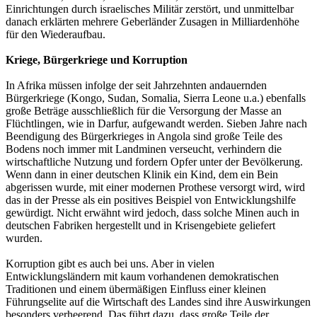
Einrichtungen durch israelisches Militär zerstört, und unmittelbar
danach erklärten mehrere Geberländer Zusagen in Milliardenhöhe
für den Wiederaufbau.
Kriege, Bürgerkriege und Korruption
In Afrika müssen infolge der seit Jahrzehnten andauernden
Bürgerkriege (Kongo, Sudan, Somalia, Sierra Leone u.a.) ebenfalls
große Beträge ausschließlich für die Versorgung der Masse an
Flüchtlingen, wie in Darfur, aufgewandt werden. Sieben Jahre nach
Beendigung des Bürgerkrieges in Angola sind große Teile des
Bodens noch immer mit Landminen verseucht, verhindern die
wirtschaftliche Nutzung und fordern Opfer unter der Bevölkerung.
Wenn dann in einer deutschen Klinik ein Kind, dem ein Bein
abgerissen wurde, mit einer modernen Prothese versorgt wird, wird
das in der Presse als ein positives Beispiel von Entwicklungshilfe
gewürdigt. Nicht erwähnt wird jedoch, dass solche Minen auch in
deutschen Fabriken hergestellt und in Krisengebiete geliefert
wurden.
Korruption gibt es auch bei uns. Aber in vielen
Entwicklungsländern mit kaum vorhandenen demokratischen
Traditionen und einem übermäßigen Einfluss einer kleinen
Führungselite auf die Wirtschaft des Landes sind ihre Auswirkungen
besonders verheerend. Das führt dazu, dass große Teile der