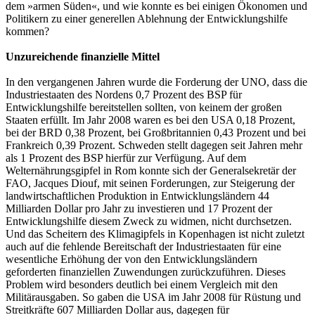
dem »armen Süden«, und wie konnte es bei einigen Ökonomen und
Politikern zu einer generellen Ablehnung der Entwicklungshilfe
kommen?
Unzureichende finanzielle Mittel
In den vergangenen Jahren wurde die Forderung der UNO, dass die
Industriestaaten des Nordens 0,7 Prozent des BSP für
Entwicklungshilfe bereitstellen sollten, von keinem der großen
Staaten erfüllt. Im Jahr 2008 waren es bei den USA 0,18 Prozent,
bei der BRD 0,38 Prozent, bei Großbritannien 0,43 Prozent und bei
Frankreich 0,39 Prozent. Schweden stellt dagegen seit Jahren mehr
als 1 Prozent des BSP hierfür zur Verfügung. Auf dem
Welternährungsgipfel in Rom konnte sich der Generalsekretär der
FAO, Jacques Diouf, mit seinen Forderungen, zur Steigerung der
landwirtschaftlichen Produktion in Entwicklungsländern 44
Milliarden Dollar pro Jahr zu investieren und 17 Prozent der
Entwicklungshilfe diesem Zweck zu widmen, nicht durchsetzen.
Und das Scheitern des Klimagipfels in Kopenhagen ist nicht zuletzt
auch auf die fehlende Bereitschaft der Industriestaaten für eine
wesentliche Erhöhung der von den Entwicklungsländern
geforderten finanziellen Zuwendungen zurückzuführen. Dieses
Problem wird besonders deutlich bei einem Vergleich mit den
Militärausgaben. So gaben die USA im Jahr 2008 für Rüstung und
Streitkräfte 607 Milliarden Dollar aus, dagegen für