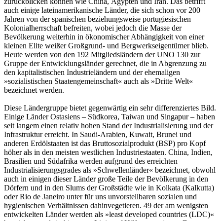
zurückblicken können wie China, Ägypten und Iran. Das betrifft
auch einige lateinamerikanische Länder, die sich schon vor 200
Jahren von der spanischen beziehungsweise portugiesischen
Kolonialherrschaft befreiten, wobei jedoch die Masse der
Bevölkerung weiterhin in ökonomischer Abhängigkeit von einer
kleinen Elite weißer Großgrund- und Bergwerkseigentümer blieb.
Heute werden von den 192 Mitgliedsländern der UNO 130 zur
Gruppe der Entwicklungsländer gerechnet, die in Abgrenzung zu
den kapitalistischen Industrieländern und der ehemaligen
»sozialistischen Staatengemeinschaft« auch als »Dritte Welt«
bezeichnet werden.
Diese Ländergruppe bietet gegenwärtig ein sehr differenziertes Bild.
Einige Länder Ostasiens – Südkorea, Taiwan und Singapur – haben
seit langem einen relativ hohen Stand der Industrialisierung und der
Infrastruktur erreicht. In Saudi-Arabien, Kuwait, Brunei und
anderen Erdölstaaten ist das Bruttosozialprodukt (BSP) pro Kopf
höher als in den meisten westlichen Industriestaaten. China, Indien,
Brasilien und Südafrika werden aufgrund des erreichten
Industrialisierungsgrades als »Schwellenländer« bezeichnet, obwohl
auch in einigen dieser Länder große Teile der Bevölkerung in den
Dörfern und in den Slums der Großstädte wie in Kolkata (Kalkutta)
oder Rio de Janeiro unter für uns unvorstellbaren sozialen und
hygienischen Verhältnissen dahinvegetieren. 49 der am wenigsten
entwickelten Länder werden als »least developed countries (LDC)«