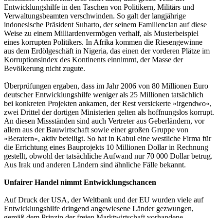
Entwicklungshilfe in den Taschen von Politikern, Militärs und
Verwaltungsbeamten verschwinden. So galt der langjährige
indonesische Präsident Suharto, der seinem Familienclan auf diese
Weise zu einem Milliardenvermögen verhalf, als Musterbeispiel
eines korrupten Politikers. In Afrika kommen die Riesengewinne
aus dem Erdölgeschäft in Nigeria, das einen der vorderen Plätze im
Korruptionsindex des Kontinents einnimmt, der Masse der
Bevölkerung nicht zugute.
Überprüfungen ergaben, dass im Jahr 2006 von 80 Millionen Euro
deutscher Entwicklungshilfe weniger als 25 Millionen tatsächlich
bei konkreten Projekten ankamen, der Rest versickerte »irgendwo«,
zwei Drittel der dortigen Ministerien gelten als hoffnungslos korrupt.
An diesen Missständen sind auch Vertreter aus Geberländern, vor
allem aus der Bauwirtschaft sowie einer großen Gruppe von
»Beratern«, aktiv beteiligt. So hat in Kabul eine westliche Firma für
die Errichtung eines Bauprojekts 10 Millionen Dollar in Rechnung
gestellt, obwohl der tatsächliche Aufwand nur 70 000 Dollar betrug.
Aus Irak und anderen Ländern sind ähnliche Fälle bekannt.
Unfairer Handel nimmt Entwicklungschancen
Auf Druck der USA, der Weltbank und der EU wurden viele auf
Entwicklungshilfe dringend angewiesene Länder gezwungen,
gemäß dem Prinzip der freien Marktwirtschaft vorhandene