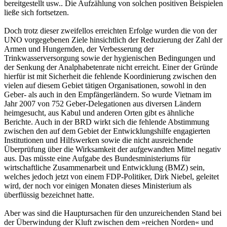
bereitgestellt usw.. Die Aufzählung von solchen positiven Beispielen
ließe sich fortsetzen.
Doch trotz dieser zweifellos erreichten Erfolge wurden die von der
UNO vorgegebenen Ziele hinsichtlich der Reduzierung der Zahl der
Armen und Hungernden, der Verbesserung der
Trinkwasserversorgung sowie der hygienischen Bedingungen und
der Senkung der Analphabetenrate nicht erreicht. Einer der Gründe
hierfür ist mit Sicherheit die fehlende Koordinierung zwischen den
vielen auf diesem Gebiet tätigen Organisationen, sowohl in den
Geber- als auch in den Empfängerländern. So wurde Vietnam im
Jahr 2007 von 752 Geber-Delegationen aus diversen Ländern
heimgesucht, aus Kabul und anderen Orten gibt es ähnliche
Berichte. Auch in der BRD wirkt sich die fehlende Abstimmung
zwischen den auf dem Gebiet der Entwicklungshilfe engagierten
Institutionen und Hilfswerken sowie die nicht ausreichende
Überprüfung über die Wirksamkeit der aufgewandten Mittel negativ
aus. Das müsste eine Aufgabe des Bundesministeriums für
wirtschaftliche Zusammenarbeit und Entwicklung (BMZ) sein,
welches jedoch jetzt von einem FDP-Politiker, Dirk Niebel, geleitet
wird, der noch vor einigen Monaten dieses Ministerium als
überflüssig bezeichnet hatte.
Aber was sind die Hauptursachen für den unzureichenden Stand bei
der Überwindung der Kluft zwischen dem »reichen Norden« und