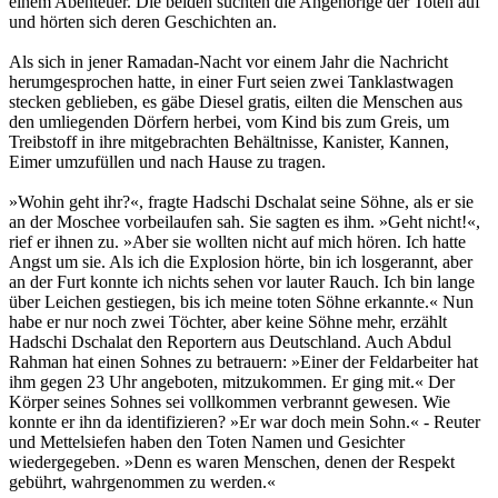
einem Abenteuer. Die beiden suchten die Angehörige der Toten auf
und hörten sich deren Geschichten an.
Als sich in jener Ramadan-Nacht vor einem Jahr die Nachricht
herumgesprochen hatte, in einer Furt seien zwei Tanklastwagen
stecken geblieben, es gäbe Diesel gratis, eilten die Menschen aus
den umliegenden Dörfern herbei, vom Kind bis zum Greis, um
Treibstoff in ihre mitgebrachten Behältnisse, Kanister, Kannen,
Eimer umzufüllen und nach Hause zu tragen.
»Wohin geht ihr?«, fragte Hadschi Dschalat seine Söhne, als er sie
an der Moschee vorbeilaufen sah. Sie sagten es ihm. »Geht nicht!«,
rief er ihnen zu. »Aber sie wollten nicht auf mich hören. Ich hatte
Angst um sie. Als ich die Explosion hörte, bin ich losgerannt, aber
an der Furt konnte ich nichts sehen vor lauter Rauch. Ich bin lange
über Leichen gestiegen, bis ich meine toten Söhne erkannte.« Nun
habe er nur noch zwei Töchter, aber keine Söhne mehr, erzählt
Hadschi Dschalat den Reportern aus Deutschland. Auch Abdul
Rahman hat einen Sohnes zu betrauern: »Einer der Feldarbeiter hat
ihm gegen 23 Uhr angeboten, mitzukommen. Er ging mit.« Der
Körper seines Sohnes sei vollkommen verbrannt gewesen. Wie
konnte er ihn da identifizieren? »Er war doch mein Sohn.« - Reuter
und Mettelsiefen haben den Toten Namen und Gesichter
wiedergegeben. »Denn es waren Menschen, denen der Respekt
gebührt, wahrgenommen zu werden.«