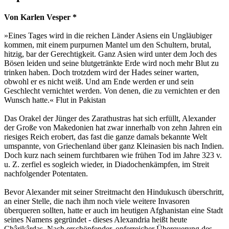
Von Karlen Vesper *
»Eines Tages wird in die reichen Länder Asiens ein Ungläubiger
kommen, mit einem purpurnen Mantel um den Schultern, brutal,
hitzig, bar der Gerechtigkeit. Ganz Asien wird unter dem Joch des
Bösen leiden und seine blutgetränkte Erde wird noch mehr Blut zu
trinken haben. Doch trotzdem wird der Hades seiner warten,
obwohl er es nicht weiß. Und am Ende werden er und sein
Geschlecht vernichtet werden. Von denen, die zu vernichten er den
Wunsch hatte.« Flut in Pakistan
Das Orakel der Jünger des Zarathustras hat sich erfüllt, Alexander
der Große von Makedonien hat zwar innerhalb von zehn Jahren ein
riesiges Reich erobert, das fast die ganze damals bekannte Welt
umspannte, von Griechenland über ganz Kleinasien bis nach Indien.
Doch kurz nach seinem furchtbaren wie frühen Tod im Jahre 323 v.
u. Z. zerfiel es sogleich wieder, in Diadochenkämpfen, im Streit
nachfolgender Potentaten.
Bevor Alexander mit seiner Streitmacht den Hindukusch überschritt,
an einer Stelle, die nach ihm noch viele weitere Invasoren
überqueren sollten, hatte er auch im heutigen Afghanistan eine Stadt
seines Namens gegründet - dieses Alexandria heißt heute
Chârikârdas. Nach erschöpfender, opferreicher Überquerung des