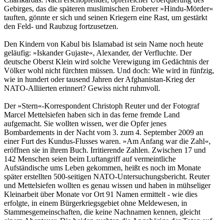
Gebirges, das die späteren muslimischen Eroberer »Hindu-Mörder«
tauften, gönnte er sich und seinen Kriegern eine Rast, um gestärkt
den Feld- und Raubzug fortzusetzen.
Den Kindern von Kabul bis Islamabad ist sein Name noch heute
geläufig: »Iskander Gujaste«, Alexander, der Verfluchte. Der
deutsche Oberst Klein wird solche Verewigung im Gedächtnis der
Völker wohl nicht fürchten müssen. Und doch: Wie wird in fünfzig,
wie in hundert oder tausend Jahren der Afghanistan-Krieg der
NATO-Alliierten erinnert? Gewiss nicht ruhmvoll.
Der »Stern«-Korrespondent Christoph Reuter und der Fotograf
Marcel Mettelsiefen haben sich in das ferne fremde Land
aufgemacht. Sie wollten wissen, wer die Opfer jenes
Bombardements in der Nacht vom 3. zum 4. September 2009 an
einer Furt des Kundus-Flusses waren. »Am Anfang war die Zahl«,
eröffnen sie in ihrem Buch. Irritierende Zahlen. Zwischen 17 und
142 Menschen seien beim Luftangriff auf vermeintliche
Aufständische ums Leben gekommen, heißt es noch im Monate
später erstellten 500-seitigen NATO-Untersuchungsbericht. Reuter
und Mettelsiefen wollten es genau wissen und haben in mühseliger
Kleinarbeit über Monate vor Ort 91 Namen ermittelt - wie dies
erfolgte, in einem Bürgerkriegsgebiet ohne Meldewesen, in
Stammesgemeinschaften, die keine Nachnamen kennen, gleicht