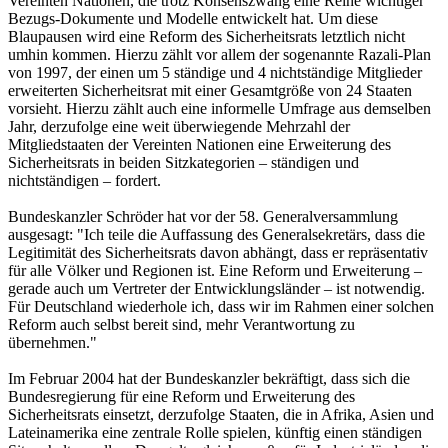
Vereinten Nationen, die trotz Konsenszwang eine Reihe wichtiger
Bezugs-Dokumente und Modelle entwickelt hat. Um diese
Blaupausen wird eine Reform des Sicherheitsrats letztlich nicht
umhin kommen. Hierzu zählt vor allem der sogenannte Razali-Plan
von 1997, der einen um 5 ständige und 4 nichtständige Mitglieder
erweiterten Sicherheitsrat mit einer Gesamtgröße von 24 Staaten
vorsieht. Hierzu zählt auch eine informelle Umfrage aus demselben
Jahr, derzufolge eine weit überwiegende Mehrzahl der
Mitgliedstaaten der Vereinten Nationen eine Erweiterung des
Sicherheitsrats in beiden Sitzkategorien – ständigen und
nichtständigen – fordert.
Bundeskanzler Schröder hat vor der 58. Generalversammlung
ausgesagt: "Ich teile die Auffassung des Generalsekretärs, dass die
Legitimität des Sicherheitsrats davon abhängt, dass er repräsentativ
für alle Völker und Regionen ist. Eine Reform und Erweiterung –
gerade auch um Vertreter der Entwicklungsländer – ist notwendig.
Für Deutschland wiederhole ich, dass wir im Rahmen einer solchen
Reform auch selbst bereit sind, mehr Verantwortung zu
übernehmen."
Im Februar 2004 hat der Bundeskanzler bekräftigt, dass sich die
Bundesregierung für eine Reform und Erweiterung des
Sicherheitsrats einsetzt, derzufolge Staaten, die in Afrika, Asien und
Lateinamerika eine zentrale Rolle spielen, künftig einen ständigen