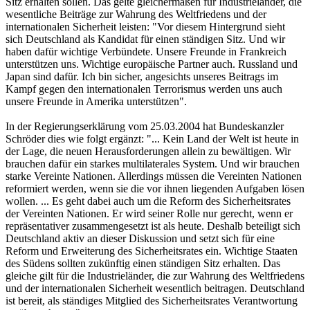
Sitz erhalten sollen. Das gelte gleichermaßen für Industrieländer, die
wesentliche Beiträge zur Wahrung des Weltfriedens und der
internationalen Sicherheit leisten: "Vor diesem Hintergrund sieht
sich Deutschland als Kandidat für einen ständigen Sitz. Und wir
haben dafür wichtige Verbündete. Unsere Freunde in Frankreich
unterstützen uns. Wichtige europäische Partner auch. Russland und
Japan sind dafür. Ich bin sicher, angesichts unseres Beitrags im
Kampf gegen den internationalen Terrorismus werden uns auch
unsere Freunde in Amerika unterstützen".
In der Regierungserklärung vom 25.03.2004 hat Bundeskanzler
Schröder dies wie folgt ergänzt: "... Kein Land der Welt ist heute in
der Lage, die neuen Herausforderungen allein zu bewältigen. Wir
brauchen dafür ein starkes multilaterales System. Und wir brauchen
starke Vereinte Nationen. Allerdings müssen die Vereinten Nationen
reformiert werden, wenn sie die vor ihnen liegenden Aufgaben lösen
wollen. ... Es geht dabei auch um die Reform des Sicherheitsrates
der Vereinten Nationen. Er wird seiner Rolle nur gerecht, wenn er
repräsentativer zusammengesetzt ist als heute. Deshalb beteiligt sich
Deutschland aktiv an dieser Diskussion und setzt sich für eine
Reform und Erweiterung des Sicherheitsrates ein. Wichtige Staaten
des Südens sollten zukünftig einen ständigen Sitz erhalten. Das
gleiche gilt für die Industrieländer, die zur Wahrung des Weltfriedens
und der internationalen Sicherheit wesentlich beitragen. Deutschland
ist bereit, als ständiges Mitglied des Sicherheitsrates Verantwortung