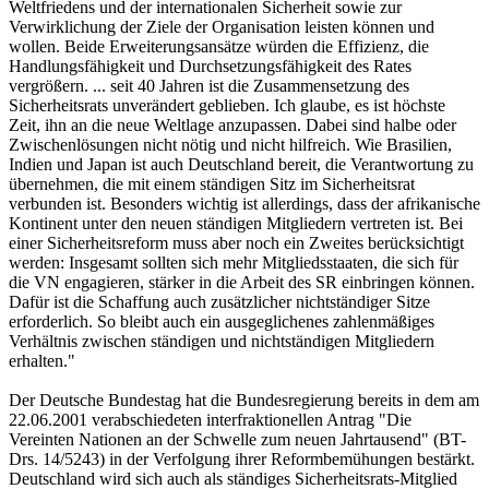
Weltfriedens und der internationalen Sicherheit sowie zur
Verwirklichung der Ziele der Organisation leisten können und
wollen. Beide Erweiterungsansätze würden die Effizienz, die
Handlungsfähigkeit und Durchsetzungsfähigkeit des Rates
vergrößern. ... seit 40 Jahren ist die Zusammensetzung des
Sicherheitsrats unverändert geblieben. Ich glaube, es ist höchste
Zeit, ihn an die neue Weltlage anzupassen. Dabei sind halbe oder
Zwischenlösungen nicht nötig und nicht hilfreich. Wie Brasilien,
Indien und Japan ist auch Deutschland bereit, die Verantwortung zu
übernehmen, die mit einem ständigen Sitz im Sicherheitsrat
verbunden ist. Besonders wichtig ist allerdings, dass der afrikanische
Kontinent unter den neuen ständigen Mitgliedern vertreten ist. Bei
einer Sicherheitsreform muss aber noch ein Zweites berücksichtigt
werden: Insgesamt sollten sich mehr Mitgliedsstaaten, die sich für
die VN engagieren, stärker in die Arbeit des SR einbringen können.
Dafür ist die Schaffung auch zusätzlicher nichtständiger Sitze
erforderlich. So bleibt auch ein ausgeglichenes zahlenmäßiges
Verhältnis zwischen ständigen und nichtständigen Mitgliedern
erhalten."
Der Deutsche Bundestag hat die Bundesregierung bereits in dem am
22.06.2001 verabschiedeten interfraktionellen Antrag "Die
Vereinten Nationen an der Schwelle zum neuen Jahrtausend" (BT-
Drs. 14/5243) in der Verfolgung ihrer Reformbemühungen bestärkt.
Deutschland wird sich auch als ständiges Sicherheitsrats-Mitglied