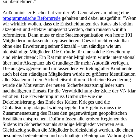
zu übernehmen."
Außenminister Fischer hat vor der 59. Generalversammlung eine
programmatische Reformrede
gehalten und dabei ausgeführt: "Wenn
wir wirklich wollen, dass die Entscheidungen des Rates als legitim
akzeptiert und effektiv umgesetzt werden, dann müssen wir ihn
reformieren. Dann muss er eine Staatenorganisation von heute 191
Mitgliedern umfassender repräsentieren. Dies ist nicht vorstellbar
ohne eine Erweiterung seiner Sitzzahl – um ständige wie um
nichtständige Mitglieder. Die Gründe für eine solche Erweiterung
sind einleuchtend: Ein Rat mit mehr Mitgliedern würde international
über mehr Akzeptanz als Grundlage für mehr Autorität verfügen.
Die ausgewogenere und umfassendere Vertretung aller Kontinente
auch bei den ständigen Mitgliedern würde zu größerer Identifikation
aller Staaten mit dem Sicherheitsrat führen. Und eine Erweiterung
würde die Motivation der neuen Sicherheitsratsmitglieder zum
nachhaltigeren Einsatz für die Verwirklichung der Ziele der VN klar
erhöhen. Die Erweiterung muss Umbrüche wie die
Dekolonisierung, das Ende des Kalten Krieges und die
Globalisierung adäquat widerspiegeln. Im Ergebnis muss die
Zusammensetzung des Rates den gegenwärtigen geopolitischen
Realitäten entsprechen. Dafür müssen alle großen Regionen des
Südens im Sicherheitsrat als ständige Mitglieder vertreten sein.
Gleichzeitig sollten die Mitglieder berücksichtigt werden, die einen
besonders bedeutenden und nachhaltigen Beitrag zur Wahrung des