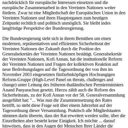
nachdrücklich für europäische Interessen einsetzen und die
europäische Zusammenarbeit in den Vereinten Nationen weiter
fördern. Zwar ist eine Mitgliedschaft der Europäischen Union in den
Vereinten Nationen und ihren Hauptorganen zum heutigen
Zeitpunkt rechtlich und politisch unmöglich. Sie bleibt indes
langfristige Perspektive der Bundesregierung.
Die Bundesregierung sieht sich in ihrem Bemühen um einen
modernen, repräsentativen und effizienten Sicherheitsrat der
Vereinten Nationen der Zukunft durch die Position des
Generalsekretärs der Vereinten Nationen bestätigt. Generalsekretär
der Vereinten Nationen, Kofi Annan, hat die institutionelle Reform
der Vereinten Nationen und Fragen der kollektiven Reaktion auf
neue Bedrohungslagen auf die Tagesordnung der von ihm im
November 2003 eingesetzten fünfzehnköpfigen Hochrangigen
Reform-Gruppe (High-Level Panel on threats, challenges and
change) unter Leitung des früheren thailändischen Premierministers
Anand Panyarachun gesetzt. Hierzu zählt auch die Reform des
Sicherheitsrats, zu der Kofi Annan vor der 58. Generalversammlung
ausgeführt hat: "... Was nun die Zusammensetzung des Rates
betrifft, so steht diese Frage seit über einem Jahrzehnt auf der
Tagesordnung dieser Versammlung. Praktisch alle Mitgliedstaaten
stimmen darin überein, dass der Rat erweitert werden sollte, über die
Einzelheiten aber besteht keine Einigkeit. Ich möchte ... darauf
hinweisen, dass in den Augen der Menschen Ihrer Länder die