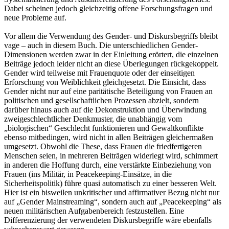
Dabei scheinen jedoch gleichzeitig offene Forschungsfragen und
neue Probleme auf.
Vor allem die Verwendung des Gender- und Diskursbegriffs bleibt
vage – auch in diesem Buch. Die unterschiedlichen Gender-
Dimensionen werden zwar in der Einleitung erörtert, die einzelnen
Beiträge jedoch leider nicht an diese Überlegungen rückgekoppelt.
Gender wird teilweise mit Frauenquote oder der einseitigen
Erforschung von Weiblichkeit gleichgesetzt. Die Einsicht, dass
Gender nicht nur auf eine paritätische Beteiligung von Frauen an
politischen und gesellschaftlichen Prozessen abzielt, sondern
darüber hinaus auch auf die Dekonstruktion und Überwindung
zweigeschlechtlicher Denkmuster, die unabhängig vom
„biologischen“ Geschlecht funktionieren und Gewaltkonflikte
ebenso mitbedingen, wird nicht in allen Beiträgen gleichermaßen
umgesetzt. Obwohl die These, dass Frauen die friedfertigeren
Menschen seien, in mehreren Beiträgen widerlegt wird, schimmert
in anderen die Hoffung durch, eine verstärkte Einbeziehung von
Frauen (ins Militär, in Peacekeeping-Einsätze, in die
Sicherheitspolitik) führe quasi automatisch zu einer besseren Welt.
Hier ist ein bisweilen unkritischer und affirmativer Bezug nicht nur
auf „Gender Mainstreaming“, sondern auch auf „Peacekeeping“ als
neuen militärischen Aufgabenbereich festzustellen. Eine
Differenzierung der verwendeten Diskursbegriffe wäre ebenfalls