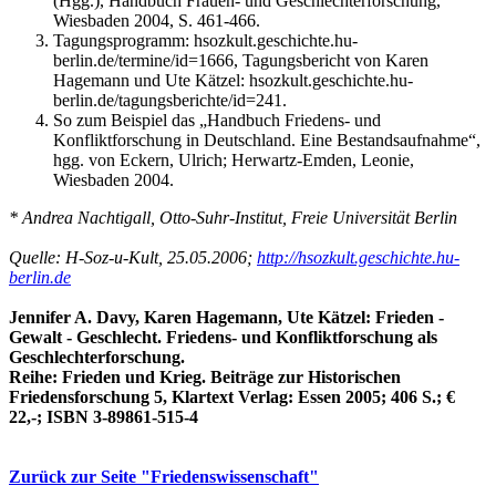
(Hgg.), Handbuch Frauen- und Geschlechterforschung,
Wiesbaden 2004, S. 461-466.
Tagungsprogramm: hsozkult.geschichte.hu-
berlin.de/termine/id=1666, Tagungsbericht von Karen
Hagemann und Ute Kätzel: hsozkult.geschichte.hu-
berlin.de/tagungsberichte/id=241.
So zum Beispiel das „Handbuch Friedens- und
Konfliktforschung in Deutschland. Eine Bestandsaufnahme“,
hgg. von Eckern, Ulrich; Herwartz-Emden, Leonie,
Wiesbaden 2004.
* Andrea Nachtigall, Otto-Suhr-Institut, Freie Universität Berlin
Quelle: H-Soz-u-Kult, 25.05.2006;
http://hsozkult.geschichte.hu-
berlin.de
Jennifer A. Davy, Karen Hagemann, Ute Kätzel: Frieden -
Gewalt - Geschlecht. Friedens- und Konfliktforschung als
Geschlechterforschung.
Reihe: Frieden und Krieg. Beiträge zur Historischen
Friedensforschung 5, Klartext Verlag: Essen 2005; 406 S.; €
22,-; ISBN 3-89861-515-4
Zurück zur Seite "Friedenswissenschaft"