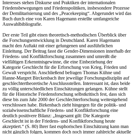
Interesses stehen Diskurse und Praktiken der internationalen
Friedensbewegungen und Friedenspolitiken, insbesondere Prozesse
der Demilitarisierung und des „Peacekeeping“. Abgerundet wird das
Buch durch eine von Karen Hagemann erstellte umfangreiche
Auswahlbibliografie.
Der erste Teil gibt einen theoretisch-methodischen Überblick über
die Forschungsentwicklung in Deutschland. Karen Hagemann
macht den Auftakt mit einer gelungenen und ausführlichen
Einleitung. Der Beitrag fasst die Gender-Dimensionen innerhalb der
Friedens- und Konfliktforschung zusammen und umreißt die
vielfältigen Erkenntnisgewinne, die eine Einbeziehung der
Kategorie Geschlecht für die Erforschung von Krieg, Frieden und
Gewalt verspricht. Anschließend befragen Thomas Kühne und
Hanne-Margret Birckenbach ihre jeweilige Forschungsdisziplin auf
geschlechtertheoretische Anschlussstellen. Interessant ist, dass beide
zu völlig unterschiedlichen Einschätzungen gelangen. Kühne stellt
für die Historische Friedensforschung selbstkritisch fest, dass sich
diese bis zum Jahr 2000 der Geschlechterforschung weitestgehend
verschlossen habe. Birkenbach zieht hingegen für die politik- und
sozialwissenschaftliche Friedens- und Konfliktforschung eine
deutlich positivere Bilanz: „Insgesamt gilt: Die Kategorie
Geschlecht ist in der Friedens- und Konfliktforschung heute
akzeptiert.“ (S. 80) Ihrer fast euphorischen Einschätzung kann man
nicht gänzlich folgen, kommen doch noch immer zahlreiche aktuelle