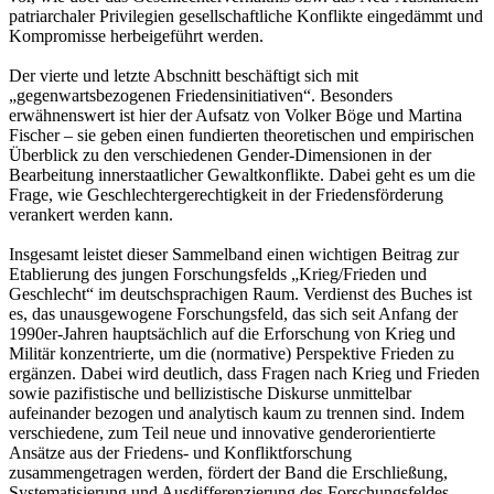
patriarchaler Privilegien gesellschaftliche Konflikte eingedämmt und
Kompromisse herbeigeführt werden.
Der vierte und letzte Abschnitt beschäftigt sich mit
„gegenwartsbezogenen Friedensinitiativen“. Besonders
erwähnenswert ist hier der Aufsatz von Volker Böge und Martina
Fischer – sie geben einen fundierten theoretischen und empirischen
Überblick zu den verschiedenen Gender-Dimensionen in der
Bearbeitung innerstaatlicher Gewaltkonflikte. Dabei geht es um die
Frage, wie Geschlechtergerechtigkeit in der Friedensförderung
verankert werden kann.
Insgesamt leistet dieser Sammelband einen wichtigen Beitrag zur
Etablierung des jungen Forschungsfelds „Krieg/Frieden und
Geschlecht“ im deutschsprachigen Raum. Verdienst des Buches ist
es, das unausgewogene Forschungsfeld, das sich seit Anfang der
1990er-Jahren hauptsächlich auf die Erforschung von Krieg und
Militär konzentrierte, um die (normative) Perspektive Frieden zu
ergänzen. Dabei wird deutlich, dass Fragen nach Krieg und Frieden
sowie pazifistische und bellizistische Diskurse unmittelbar
aufeinander bezogen und analytisch kaum zu trennen sind. Indem
verschiedene, zum Teil neue und innovative genderorientierte
Ansätze aus der Friedens- und Konfliktforschung
zusammengetragen werden, fördert der Band die Erschließung,
Systematisierung und Ausdifferenzierung des Forschungsfeldes.