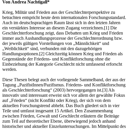
Von Andrea Nachtigall*
Krieg, Militär und Frieden aus der Geschlechterperspektive zu
betrachten entspricht heute dem internationalen Forschungsstandard.
Auch im deutschsprachigen Raum lässt sich in den letzten Jahren
ein verstärktes Interesse an diesem Zugang verzeichnen.[1] Die
Geschlechterforschung zeigt, dass Debatten um Krieg und Frieden
immer auch Aushandlungsprozesse der Geschlechterordnung bzw.
der jeweils gültigen Vorstellungen von „Männlichkeit“ und
„Weiblichkeit“ sind, verbunden mit den dazugehörigen
Handlungsoptionen.[2] Gleichzeitig können Krieg und Frieden als
Gegenstände der Friedens- und Konfliktforschung ohne die
Einbeziehung der Kategorie Geschlecht nicht umfassend erforscht
werden.
Diese Thesen belegt auch der vorliegende Sammelband, der aus der
Tagung „PazifistInnen/Pazifismus. Friedens- und Konfliktforschung
als Geschlechterforschung“ (2003) hervorgegangen ist.[3] Als
innovativ und interessant erweist sich vor allem der gewählte Fokus
auf „Frieden“ (nicht Konflikt oder Krieg), der sich von dem
aktuellen Forschungstrend abhebt. Das Buch gliedert sich in vier
Teile und umfasst insgesamt 15 Artikel. Den Zusammenhang
zwischen Frieden, Gewalt und Geschlecht erläutern die Beiträge
zum Teil auf theoretischer Ebene, überwiegend jedoch anhand
historischer und aktueller Einzeluntersuchungen. Im Mittelpunkt des