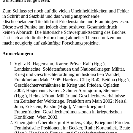
wünschenswert gewesen.
Zum Schluss sei noch auf die vielen Uneinheitlichkeiten und Fehler
in Schrift und Satzbild und das wenig ansprechende,
klischeebeladene Titelbild mit Friedenstaube und Frau hingewiesen.
Diese zwei Punkte tun jedoch dem positiven Gesamteindruck
keinen Abbruch. Die historische Schwerpunktsetzung des Buches
lässt sich auch für die Erforschung aktueller Themen nutzen und
macht neugierig auf zukünftige Forschungsprojekte.
Anmerkungen:
Vgl. z.B. Hagemann, Karen; Pröve, Ralf (Hgg.),
Landsknechte, Soldatenfrauen und Nationalkrieger. Militär,
Krieg und Geschlechterordnung im historischen Wandel,
Frankfurt am Main 1998; Harders, Cilja; Roß, Bettina (Hgg.),
Geschlechterverhältnisse in Krieg und Frieden, Opladen
2002; Hagemann, Karen; Schüler-Springorum, Stefanie
(Hgg.), Heimat-Front. Militär und Geschlechterverhältnisse
im Zeitalter der Weltkriege, Frankfurt am Main 2002; Neissl,
Julia; Eckstein, Kirstin (Hgg.), Männerkrieg und
Frauenfrieden. Geschlechterdimensionen in kriegerischen
Konflikten, Wien 2003.
Einen guten Überblick gibt Harders, Cilja, Krieg und Frieden:
Feministische Positionen, in: Becker, Ruth; Kortendiek, Beate