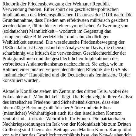
Rhetorik der Friedensbewegung der Weimarer Republik
Verwendung fanden. Eifler spürt den geschlechterpolitischen
Implikationen des friedenspolitischen Diskurses der DDR nach. Die
Grundannahme, dass Frieden am effektivsten militärisch gesichert
werden könne, führte hier zu einer symbolischen Aufwertung von
(soldatischer) Männlichkeit – wodurch im Gegenzug das
komplementäre Bild verletzlicher und schutzbedürftiger
Weiblichkeit entstand. Die westdeutsche Friedensbewegung der
1980er-Jahre ist Gegenstand der Analyse von Davis, die ebenso
scharfsinnig wie kritisch die verwendeten Geschlechterbilder der
ProtagonistInnen und die geschlechtlichen Implikationen des
verbreiteten Antiamerikanismus nachzeichnet. Sie zeigt, wie im
Rahmen einer binären vergeschlechtlichten Rhetorik die USA als
„männlicher“ Hauptfeind und die Deutschen als feminisierte Opfer
konstruiert wurden.
Aktuelle Konflikte stehen im Zentrum des dritten Teils, wobei der
Fokus hier auf „Männlichkeit“ liegt. Uta Klein zeigt in ihrer Analyse
des israelischen Friedens- und Sicherheitsdiskurses, dass eine
übermäßige Betonung militärischer Stärke und ein Ethos
(männlicher) Wehrhaftigkeit auch für den israelischen Kontext
zentral sind – trotz der Wehrpflicht für Frauen. Die patriarchalen
Nachkriegsordnungen im Irak von der Kolonialzeit bis zum Dritten
Golfkrieg sind Thema des Beitrags von Martina Kamp. Kamp führt
vor, wie über das Geschlechterverhältnis bzw. das Neu-Aushandeln