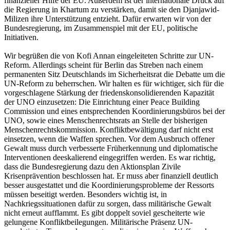
finanzieller Hilfe der EU. Außerdem ist der internationale Druck auf
die Regierung in Khartum zu verstärken, damit sie den Djanjawid-
Milizen ihre Unterstützung entzieht. Dafür erwarten wir von der
Bundesregierung, im Zusammenspiel mit der EU, politische
Initiativen.
Wir begrüßen die von Kofi Annan eingeleiteten Schritte zur UN-
Reform. Allerdings scheint für Berlin das Streben nach einem
permanenten Sitz Deutschlands im Sicherheitsrat die Debatte um die
UN-Reform zu beherrschen. Wir halten es für wichtiger, sich für die
vorgeschlagene Stärkung der friedenskonsolidierenden Kapazität
der UNO einzusetzen: Die Einrichtung einer Peace Building
Commission und eines entsprechenden Koordinierungsbüros bei der
UNO, sowie eines Menschenrechtsrats an Stelle der bisherigen
Menschenrechtskommission. Konfliktbewältigung darf nicht erst
einsetzen, wenn die Waffen sprechen. Vor dem Ausbruch offener
Gewalt muss durch verbesserte Früherkennung und diplomatische
Interventionen deeskalierend eingegriffen werden. Es war richtig,
dass die Bundesregierung dazu den Aktionsplan Zivile
Krisenprävention beschlossen hat. Er muss aber finanziell deutlich
besser ausgestattet und die Koordinierungsprobleme der Ressorts
müssen beseitigt werden. Besonders wichtig ist, in
Nachkriegssituationen dafür zu sorgen, dass militärische Gewalt
nicht erneut aufflammt. Es gibt doppelt soviel gescheiterte wie
gelungene Konfliktbeilegungen. Militärische Präsenz UN-