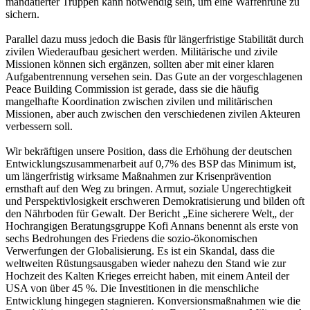
mandatierter Truppen kann notwendig sein, um eine Waffenruhe zu
sichern.
Parallel dazu muss jedoch die Basis für längerfristige Stabilität durch
zivilen Wiederaufbau gesichert werden. Militärische und zivile
Missionen können sich ergänzen, sollten aber mit einer klaren
Aufgabentrennung versehen sein. Das Gute an der vorgeschlagenen
Peace Building Commission ist gerade, dass sie die häufig
mangelhafte Koordination zwischen zivilen und militärischen
Missionen, aber auch zwischen den verschiedenen zivilen Akteuren
verbessern soll.
Wir bekräftigen unsere Position, dass die Erhöhung der deutschen
Entwicklungszusammenarbeit auf 0,7% des BSP das Minimum ist,
um längerfristig wirksame Maßnahmen zur Krisenprävention
ernsthaft auf den Weg zu bringen. Armut, soziale Ungerechtigkeit
und Perspektivlosigkeit erschweren Demokratisierung und bilden oft
den Nährboden für Gewalt. Der Bericht „Eine sicherere Welt„ der
Hochrangigen Beratungsgruppe Kofi Annans benennt als erste von
sechs Bedrohungen des Friedens die sozio-ökonomischen
Verwerfungen der Globalisierung. Es ist ein Skandal, dass die
weltweiten Rüstungsausgaben wieder nahezu den Stand wie zur
Hochzeit des Kalten Krieges erreicht haben, mit einem Anteil der
USA von über 45 %. Die Investitionen in die menschliche
Entwicklung hingegen stagnieren. Konversionsmaßnahmen wie die