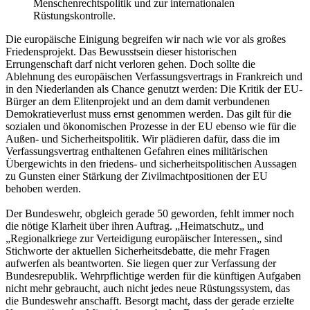
Menschenrechtspolitik und zur internationalen
Rüstungskontrolle.
Die europäische Einigung begreifen wir nach wie vor als großes
Friedensprojekt. Das Bewusstsein dieser historischen
Errungenschaft darf nicht verloren gehen. Doch sollte die
Ablehnung des europäischen Verfassungsvertrags in Frankreich und
in den Niederlanden als Chance genutzt werden: Die Kritik der EU-
Bürger an dem Elitenprojekt und an dem damit verbundenen
Demokratieverlust muss ernst genommen werden. Das gilt für die
sozialen und ökonomischen Prozesse in der EU ebenso wie für die
Außen- und Sicherheitspolitik. Wir plädieren dafür, dass die im
Verfassungsvertrag enthaltenen Gefahren eines militärischen
Übergewichts in den friedens- und sicherheitspolitischen Aussagen
zu Gunsten einer Stärkung der Zivilmachtpositionen der EU
behoben werden.
Der Bundeswehr, obgleich gerade 50 geworden, fehlt immer noch
die nötige Klarheit über ihren Auftrag. „Heimatschutz„ und
„Regionalkriege zur Verteidigung europäischer Interessen„ sind
Stichworte der aktuellen Sicherheitsdebatte, die mehr Fragen
aufwerfen als beantworten. Sie liegen quer zur Verfassung der
Bundesrepublik. Wehrpflichtige werden für die künftigen Aufgaben
nicht mehr gebraucht, auch nicht jedes neue Rüstungssystem, das
die Bundeswehr anschafft. Besorgt macht, dass der gerade erzielte