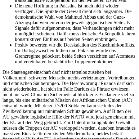
transatlantische Kooperation für den Mittleren Osten sein.
Die neue Hoffnung in Palästina ist noch nicht wieder
verflogen. Die Spirale der Gewalt dreht sich langsamer. Die
demokratische Wahl von Mahmud Abbas und der Gaza-
Abzugsplan werden von der jeweils gegnerischen Seite als
Signale dafür aufgenommen, dass Verhandlungen nicht mehr
unmöglich scheinen. Dafür muss deutsche Außenpolitik ihren
konstruktiven Einfluss auf beiden Seiten einbringen.
Positiv bewerten wir die Deeskalation des Kaschmirkonflikts.
Im Dialog zwischen Indien und Pakistan wurde das
Grenzregime gelockert, beide Seiten verzichten auf Atomtests
und vereinbaren beträchtliche Truppenreduktionen.
Die Staatengemeinschaft darf nicht tatenlos zusehen bei
Völkermord, schweren Menschenrechtsverletzungen, Vertreibungen
und ethnischen Säuberungen. Die Beschwörung "Ruanda darf sich
nicht wiederholen„ hat sich im Falle Darfurs als Phrase erwiesen,
nicht nur weil China im Sicherheitsrat blockierte. Es dauerte viel zu
lange, bis eine militärische Mission der Afrikanischen Union (AU)
entsandt wurde. Mit derzeit 3200 Soldaten kann sie indes der
Zivilbevölkerung nur minimalen Schutz gewähren. Auf Bitten der
AU gewährte logistische Hilfe der NATO wird jetzt gemeinsam mit
der EU auf den Weg gebracht. Zur Unterdrückung akuter Gewalt
müssen die Truppen der AU verdoppelt werden, daneben braucht es
massiven Einsatz für den zivilen Wiederaufbau, beides bedarf