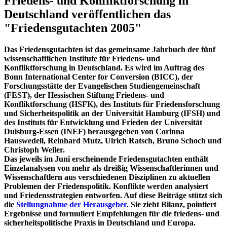
Friedens- und Konfliktforschung in
Deutschland veröffentlichen das
"Friedensgutachten 2005"
Das Friedensgutachten ist das gemeinsame Jahrbuch der fünf
wissenschaftlichen Institute für Friedens- und
Konfliktforschung in Deutschland. Es wird im Auftrag des
Bonn International Center for Conversion (BICC), der
Forschungsstätte der Evangelischen Studiengemeinschaft
(FEST), der Hessischen Stiftung Friedens- und
Konfliktforschung (HSFK), des Instituts für Friedensforschung
und Sicherheitspolitik an der Universität Hamburg (IFSH) und
des Instituts für Entwicklung und Frieden der Universität
Duisburg-Essen (INEF) herausgegeben von Corinna
Hauswedell, Reinhard Mutz, Ulrich Ratsch, Bruno Schoch und
Christoph Weller.
Das jeweils im Juni erscheinende Friedensgutachten enthält
Einzelanalysen von mehr als dreißig Wissenschaftlerinnen und
Wissenschaftlern aus verschiedenen Disziplinen zu aktuellen
Problemen der Friedenspolitik. Konflikte werden analysiert
und Friedensstrategien entworfen. Auf diese Beiträge stützt sich
die
Stellungnahme der Herausgeber
. Sie zieht Bilanz, pointiert
Ergebnisse und formuliert Empfehlungen für die friedens- und
sicherheitspolitische Praxis in Deutschland und Europa.