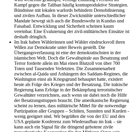
Kampf gegen die Taliban häufig kontraproduktive Strategien.
Bündnisse mit lokalen warlords behindern Demobilisierung
und zivilen Aufbau. In dieser Zwickmühle unterschiedlicher
Mandate bewegt sich auch die Bundeswehr in Kundus und
Faisabad. Entwicklung und Sicherheit scheinen kaum
vereinbar. Eine Evaluierung der zivil-militärischen Einsätze ist
deshalb dringlich.
Im Irak haben Wählerinnen und Wähler eindrucksvoll ihren
Willen zur Demokratie unter Beweis gestellt. Die
Übergangsverfassung ist eine der demokratischsten in der
islamischen Welt. Doch die Gewaltspirale aus Besatzung und
Terror forderte allein im Mai einen Blutzoll von über 700
Toten und Tausenden Verletzten. Die Zusammenarbeit
zwischen al-Qaida und Anhängern des Saddam-Regimes, die
Washington einst als Kriegsgrund behauptet hatte, existiert
heute als Folge des Krieges und der Besatzung. Die irakische
Regierung kann Erfolge in der Bekämpfung terroristischer
Gewalttäter verzeichnen, auch wenn sie dabei noch die Hilfe
der Besatzungstruppen braucht. Die amerikanische Regierung
scheint zu lernen, dass militärische Mittel für die notwendige
Partizipation aller Gruppen – Schiiten, Sunniten und Kurden -
wenig geeignet sind. Wir begrüßen die von der EU und den
USA geplante Konferenz zum Wiederaufbau im Irak – sie
kann auch ein Signal für die dringend gebotene zivile