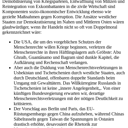
Demobilisierung von Kriegsparteien, Entwaffnung von Milizen und
Reintegration von Exkombattanten in die zivile Wirtschaft sind
Komponenten sozio-ökonomischer Entwicklung ebenso wie
gezielte Maßnahmen gegen Korruption. Die Ansätze westlicher
Staaten zur Demokratisierung im Nahen und Mittleren Osten wären
glaubwürdiger, wenn ihr Handeln nicht so oft von Doppelmoral
gekennzeichnet wäre:
Die USA, die um des vorgeblichen Schutzes der
Menschenrechte willen Kriege beginnen, verletzen die
Menschenrechte in ihren Häftlingslagern aufs Gröbste: Abu
Ghraib, Guantánamo und Bagram sind dunkle Kapitel, die
Aufklärung und Rechenschaft verlangen.
Aber auch die Duldung von Menschenrechtsverletzungen in
Usbekistan und Tschetschenien durch westliche Staaten, auch
durch Deutschland, offenbaren doppelte Standards beim
Umgang mit Gewalttätern. Das Willkürregime Russlands in
Tschetschenien ist keine „innere Angelegenheit„. Von einer
künftigen Bundesregierung erwarten wir, derartige
Menschenrechtsverletzungen mit der nötigen Deutlichkeit zu
kritisieren.
Der Vorschlag aus Berlin und Paris, das EU-
Rüstungsembargo gegen China aufzuheben, während Chinas
Säbelrasseln gegen Taiwan die Spannungen in Ostasien
drastisch erhöhte, desavouiert die Rhetorik zur