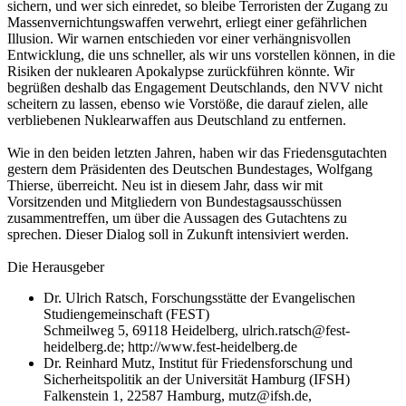
sichern, und wer sich einredet, so bleibe Terroristen der Zugang zu
Massenvernichtungswaffen verwehrt, erliegt einer gefährlichen
Illusion. Wir warnen entschieden vor einer verhängnisvollen
Entwicklung, die uns schneller, als wir uns vorstellen können, in die
Risiken der nuklearen Apokalypse zurückführen könnte. Wir
begrüßen deshalb das Engagement Deutschlands, den NVV nicht
scheitern zu lassen, ebenso wie Vorstöße, die darauf zielen, alle
verbliebenen Nuklearwaffen aus Deutschland zu entfernen.
Wie in den beiden letzten Jahren, haben wir das Friedensgutachten
gestern dem Präsidenten des Deutschen Bundestages, Wolfgang
Thierse, überreicht. Neu ist in diesem Jahr, dass wir mit
Vorsitzenden und Mitgliedern von Bundestagsausschüssen
zusammentreffen, um über die Aussagen des Gutachtens zu
sprechen. Dieser Dialog soll in Zukunft intensiviert werden.
Die Herausgeber
Dr. Ulrich Ratsch, Forschungsstätte der Evangelischen
Studiengemeinschaft (FEST)
Schmeilweg 5, 69118 Heidelberg, ulrich.ratsch@fest-
heidelberg.de; http://www.fest-heidelberg.de
Dr. Reinhard Mutz, Institut für Friedensforschung und
Sicherheitspolitik an der Universität Hamburg (IFSH)
Falkenstein 1, 22587 Hamburg, mutz@ifsh.de,