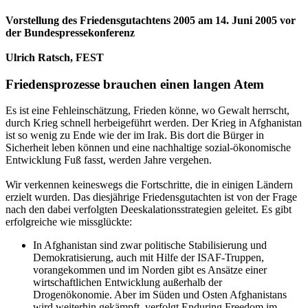
Vorstellung des Friedensgutachtens 2005 am 14. Juni 2005 vor
der Bundespressekonferenz
Ulrich Ratsch, FEST
Friedensprozesse brauchen einen langen Atem
Es ist eine Fehleinschätzung, Frieden könne, wo Gewalt herrscht,
durch Krieg schnell herbeigeführt werden. Der Krieg in Afghanistan
ist so wenig zu Ende wie der im Irak. Bis dort die Bürger in
Sicherheit leben können und eine nachhaltige sozial-ökonomische
Entwicklung Fuß fasst, werden Jahre vergehen.
Wir verkennen keineswegs die Fortschritte, die in einigen Ländern
erzielt wurden. Das diesjährige Friedensgutachten ist von der Frage
nach den dabei verfolgten Deeskalationsstrategien geleitet. Es gibt
erfolgreiche wie missglückte:
In Afghanistan sind zwar politische Stabilisierung und
Demokratisierung, auch mit Hilfe der ISAF-Truppen,
vorangekommen und im Norden gibt es Ansätze einer
wirtschaftlichen Entwicklung außerhalb der
Drogenökonomie. Aber im Süden und Osten Afghanistans
wird weiterhin gekämpft, verfolgt Enduring Freedom im