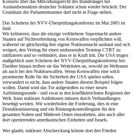
Konsens über das Mitwirkungsrecht des Bundestages bei
Auslandseinsätzen deutscher Soldaten schon wieder bröckelt. Der
Grundsatz der Parlamentsarmee darf nicht in Frage stehen.
Das Scheitern der NVV-Überprüfungskonferenz im Mai 2005 ist
fatal.
Wir kritisieren, dass die einzige verbliebene Supermacht andere
Staaten auf Nichtverbreitung von Kernwaffen verpflichten will,
während sie gleichzeitig ihre eigene Nuklearmacht ausbaut und sich
weigert, den Vertrag für einen umfassenden Teststop CTBT zu
ratifizieren und so verhindert, dass er in Kraft tritt. Die USA trugen
maßgeblich zum Scheitern der NVV-Überprüfungskonferenz bei.
Darüber hinaus treiben sie das Wettrüsten an, sowohl im Weltraum
als auch bei den Nuklearwaffen. Wenn Kernwaffen eine solch
prominente Rolle für die Sicherheit der USA spielen sollen,
verwundert es nicht, dass andere Staaten diesem Beispiel folgen
wollen. Damit wird das Tor aufgestoßen zu einer neuen
Aufrüstungsrunde - und zwar in den konfliktreichsten Regionen der
Welt. Irans nukleare Ambitionen müssen durch Verhandlungen
beseitigt werden. Wir wiederholen die Forderung, dies in eine
Denuklearisiserung und ein Rüstungskontrollregime für den
gesamten Nahen und Mittleren Osten einzubetten, also auch aller
dort operierenden amerikanischen Einheiten und Israels.
Wer glaubt, nukleare Abschreckung könnte dort den Frieden