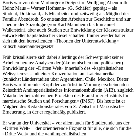
Boris war von dem Marburger »Dreigestirn Wolfgang Abendroth –
Heinz Maus – Werner Hofmann« (G. Schäfer) geprägt – als
Student, Doktorand, als Mitarbeiter und zeitweilig als Mitglied der
Familie Abendroth. So entstanden Arbeiten zur Geschichte und zur
Theorie der Soziologie (von Karl Mannheim bis Immanuel
Wallerstein), aber auch Studien zur Entwicklung der Klassenstruktur
entwickelter kapitalistischer Gesellschaften. Immer wieder hat er
sich mit den herrschenden »Theorien der Unterentwicklung«
kritisch auseinandergesetzt.
Früh kristallisierte sich dabei allerdings der Schwerpunkt seiner
Arbeiten heraus: Analysen der (ökonomischen und politischen)
Entwicklung der »Dritten Welt« innerhalb des »kapitalistischen
Weltsystems« – mit einer Konzentration auf Lateinamerika
(zunächst Länderstudien über ­Argentinien, Chile, Mexiko). Dieter
Boris war führender Kopf der zunächst in Marburg erscheinenden
Zeitschrift Antiimperialistisches Informationsbulletin (AIB), zugleich
Mitarbeiter bei zahlreichen Projekten des Frankfurter »Instituts für
marxistische Studien und Forschungen« (IMSF). Bis heute ist er
Mitglied des Redaktionsbeirates von Z. Zeitschrift Marxistische
Erneuerung, in der er regelmäßig publiziert.
Er war an der Universität – vor allem auch für Studierende aus der
»Dritten Welt« – der orientierende Fixpunkt für alle, die sich für die
»Dritte Welt« und die »antiimperialistischen