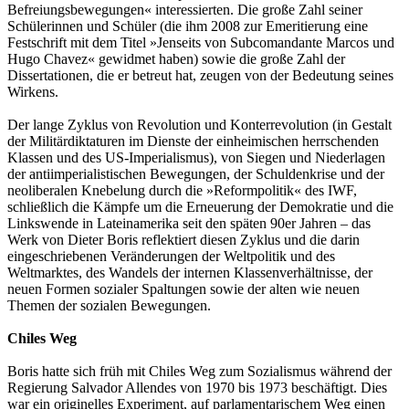
Befreiungsbewegungen« interessierten. Die große Zahl seiner
Schülerinnen und Schüler (die ihm 2008 zur Emeritierung eine
Festschrift mit dem Titel »Jenseits von Subcomandante Marcos und
Hugo Chavez« gewidmet haben) sowie die große Zahl der
Dissertationen, die er betreut hat, zeugen von der Bedeutung seines
Wirkens.
Der lange Zyklus von Revolution und Konterrevolution (in Gestalt
der Militärdiktaturen im Dienste der einheimischen herrschenden
Klassen und des US-Imperialismus), von Siegen und Niederlagen
der antiimperialistischen Bewegungen, der Schuldenkrise und der
neoliberalen Knebelung durch die »Reformpolitik« des IWF,
schließlich die Kämpfe um die Erneuerung der Demokratie und die
Linkswende in Lateinamerika seit den späten 90er Jahren – das
Werk von Dieter Boris reflektiert diesen Zyklus und die darin
eingeschriebenen Veränderungen der Weltpolitik und des
Weltmarktes, des Wandels der internen Klassenverhältnisse, der
neuen Formen sozialer Spaltungen sowie der alten wie neuen
Themen der sozialen Bewegungen.
Chiles Weg
Boris hatte sich früh mit Chiles Weg zum Sozialismus während der
Regierung Salvador Allendes von 1970 bis 1973 beschäftigt. Dies
war ein originelles Experiment, auf parlamentarischem Weg einen