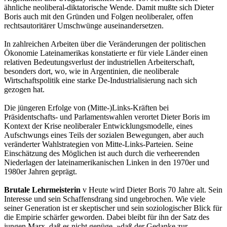
ähnliche neoliberal-diktatorische Wende. Damit mußte sich Dieter
Boris auch mit den Gründen und Folgen neoliberaler, offen
rechtsautoritärer Umschwünge auseinandersetzen.
In zahlreichen Arbeiten über die Veränderungen der politischen
Ökonomie Lateinamerikas konstatierte er für viele Länder einen
relativen Bedeutungsverlust der industriellen Arbeiterschaft,
besonders dort, wo, wie in Argentinien, die neoliberale
Wirtschaftspolitik eine starke De-Industrialisierung nach sich
gezogen hat.
Die jüngeren Erfolge von (Mitte-)Links-Kräften bei
Präsidentschafts- und Parlamentswahlen verortet Dieter Boris im
Kontext der Krise neoliberaler Entwicklungsmodelle, eines
Aufschwungs eines Teils der sozialen Bewegungen, aber auch
veränderter Wahlstrategien von Mitte-Links-Parteien. Seine
Einschätzung des Möglichen ist auch durch die verheerenden
Niederlagen der lateinamerikanischen Linken in den 1970er und
1980er Jahren geprägt.
Brutale Lehrmeisterin
v Heute wird Dieter Boris 70 Jahre alt. Sein
Interesse und sein Schaffensdrang sind ungebrochen. Wie viele
seiner Generation ist er skeptischer und sein soziologischer Blick für
die Empirie schärfer geworden. Dabei bleibt für ihn der Satz des
jungen Marx, daß es nicht genüge, »daß der Gedanke zur