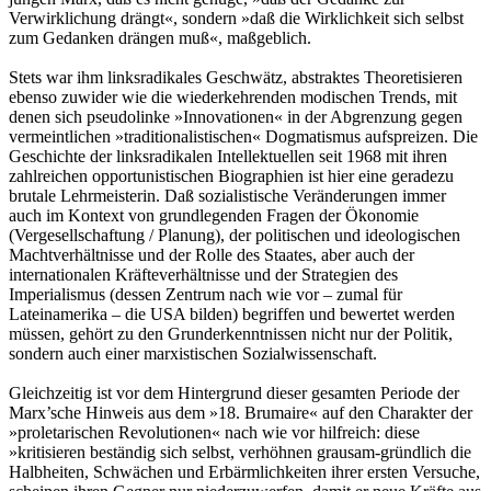
Verwirklichung drängt«, sondern »daß die Wirklichkeit sich selbst
zum Gedanken drängen muß«, maßgeblich.
Stets war ihm linksradikales Geschwätz, abstraktes Theoretisieren
ebenso zuwider wie die wiederkehrenden modischen Trends, mit
denen sich pseudolinke »Innovationen« in der Abgrenzung gegen
vermeintlichen »traditionalistischen« Dogmatismus aufspreizen. Die
Geschichte der linksradikalen Intellektuellen seit 1968 mit ihren
zahlreichen opportunistischen Biographien ist hier eine geradezu
brutale Lehrmeisterin. Daß sozialistische Veränderungen immer
auch im Kontext von grundlegenden Fragen der Ökonomie
(Vergesellschaftung / Planung), der politischen und ideologischen
Machtverhältnisse und der Rolle des Staates, aber auch der
internationalen Kräfteverhältnisse und der Strategien des
Imperialismus (dessen Zentrum nach wie vor – zumal für
Lateinamerika – die USA bilden) begriffen und bewertet werden
müssen, gehört zu den Grunderkenntnissen nicht nur der Politik,
sondern auch einer marxistischen Sozialwissenschaft.
Gleichzeitig ist vor dem Hintergrund dieser gesamten Periode der
Marx’sche Hinweis aus dem »18. Brumaire« auf den Charakter der
»proletarischen Revolutionen« nach wie vor hilfreich: diese
»kritisieren beständig sich selbst, verhöhnen grausam-gründlich die
Halbheiten, Schwächen und Erbärmlichkeiten ihrer ersten Versuche,