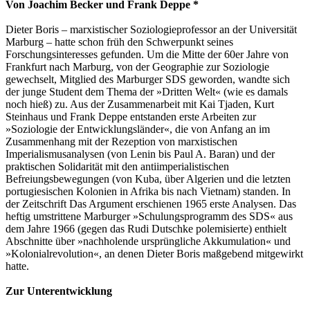
Von Joachim Becker und Frank Deppe *
Dieter Boris – marxistischer Soziologieprofessor an der Universität
Marburg – hatte schon früh den Schwerpunkt seines
Forschungsinteresses gefunden. Um die Mitte der 60er Jahre von
Frankfurt nach Marburg, von der Geographie zur Soziologie
gewechselt, Mitglied des Marburger SDS geworden, wandte sich
der junge Student dem Thema der »Dritten Welt« (wie es damals
noch hieß) zu. Aus der Zusammenarbeit mit Kai Tjaden, Kurt
Steinhaus und Frank Deppe entstanden erste Arbeiten zur
»Soziologie der Entwicklungsländer«, die von Anfang an im
Zusammenhang mit der Rezeption von marxistischen
Imperialismusanalysen (von Lenin bis Paul A. Baran) und der
praktischen Solidarität mit den antiimperialistischen
Befreiungsbewegungen (von Kuba, über Algerien und die letzten
portugiesischen Kolonien in Afrika bis nach Vietnam) standen. In
der Zeitschrift Das Argument erschienen 1965 erste Analysen. Das
heftig umstrittene Marburger »Schulungsprogramm des SDS« aus
dem Jahre 1966 (gegen das Rudi Dutschke polemisierte) enthielt
Abschnitte über »nachholende ursprüngliche Akkumulation« und
»Kolonialrevolution«, an denen Dieter Boris maßgebend mitgewirkt
hatte.
Zur Unterentwicklung