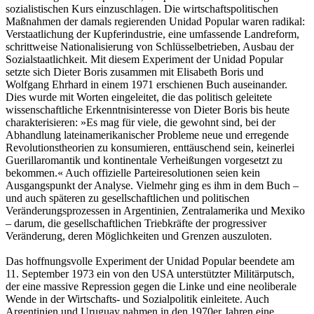
sozialistischen Kurs einzuschlagen. Die wirtschaftspolitischen
Maßnahmen der damals regierenden Unidad Popular waren radikal:
Verstaatlichung der Kupferindustrie, eine umfassende Landreform,
schrittweise Nationalisierung von Schlüsselbetrieben, Ausbau der
Sozialstaatlichkeit. Mit diesem Experiment der Unidad Popular
setzte sich Dieter Boris zusammen mit Elisabeth Boris und
Wolfgang Ehrhard in einem 1971 erschienen Buch auseinander.
Dies wurde mit Worten eingeleitet, die das politisch geleitete
wissenschaftliche Erkenntnisinteresse von Dieter Boris bis heute
charakterisieren: »Es mag für viele, die gewohnt sind, bei der
Abhandlung lateinamerikanischer Probleme neue und erregende
Revolutionstheorien zu konsumieren, enttäuschend sein, keinerlei
Guerillaromantik und kontinentale Verheißungen vorgesetzt zu
bekommen.« Auch offizielle Parteiresolutionen seien kein
Ausgangspunkt der Analyse. Vielmehr ging es ihm in dem Buch –
und auch späteren zu gesellschaftlichen und politischen
Veränderungsprozessen in Argentinien, Zentralamerika und Mexiko
– darum, die gesellschaftlichen Triebkräfte der progressiver
Veränderung, deren Möglichkeiten und Grenzen auszuloten.
Das hoffnungsvolle Experiment der Unidad Popular beendete am
11. September 1973 ein von den USA unterstützter Militärputsch,
der eine massive Repression gegen die Linke und eine neoliberale
Wende in der Wirtschafts- und Sozialpolitik einleitete. Auch
Argentinien und Uruguay nahmen in den 1970er Jahren eine