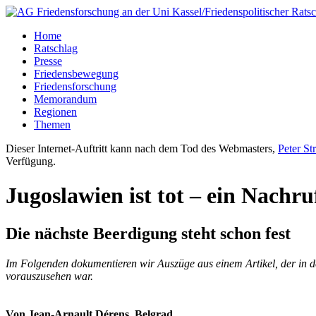
Home
Ratschlag
Presse
Friedensbewegung
Friedensforschung
Memorandum
Regionen
Themen
Dieser Internet-Auftritt kann nach dem Tod des Webmasters,
Peter St
Verfügung.
Jugoslawien ist tot – ein Nachru
Die nächste Beerdigung steht schon fest
Im Folgenden dokumentieren wir Auszüge aus einem Artikel, der in de
vorauszusehen war.
Von Jean-Arnault Dérens, Belgrad