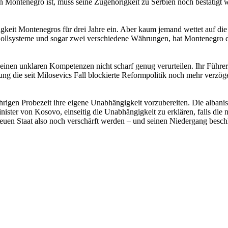
Montenegro ist, muss seine Zugehörigkeit zu Serbien noch bestätigt we
keit Montenegros für drei Jahre ein. Aber kaum jemand wettet auf die 
llsysteme und sogar zwei verschiedene Währungen, hat Montenegro do
seinen unklaren Kompetenzen nicht scharf genug verurteilen. Ihr Führe
rdnung die seit Milosevics Fall blockierte Reformpolitik noch mehr ver
jährigen Probezeit ihre eigene Unabhängigkeit vorzubereiten. Die alban
nister von Kosovo, einseitig die Unabhängigkeit zu erklären, falls die
en Staat also noch verschärft werden – und seinen Niedergang beschle