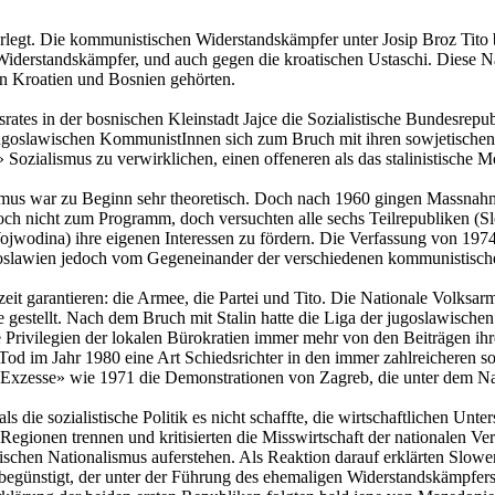
legt. Die kommunistischen Widerstandskämpfer unter Josip Broz Tito b
n Widerstandskämpfer, und auch gegen die kroatischen Ustaschi. Diese N
n Kroatien und Bosnien gehörten.
s in der bosnischen Kleinstadt Jajce die Sozialistische Bundesrepubl
goslawischen KommunistInnen sich zum Bruch mit ihren sowjetischen M
ozialismus zu verwirklichen, einen offeneren als das stalinistische M
ismus war zu Beginn sehr theoretisch. Doch nach 1960 gingen Massna
noch nicht zum Programm, doch versuchten alle sechs Teilrepubliken 
odina) ihre eigenen Interessen zu fördern. Die Verfassung von 1974 
goslawien jedoch vom Gegeneinander der verschiedenen kommunistischen B
eit garantieren: die Armee, die Partei und Tito. Die Nationale Volksarm
e gestellt. Nach dem Bruch mit Stalin hatte die Liga der jugoslawisch
e Privilegien der lokalen Bürokratien immer mehr von den Beiträgen ihre
m Tod im Jahr 1980 eine Art Schiedsrichter in den immer zahlreicheren s
h «Exzesse» wie 1971 die Demonstrationen von Zagreb, die unter dem 
die sozialistische Politik es nicht schaffte, die wirtschaftlichen Unt
egionen trennen und kritisierten die Misswirtschaft der nationalen Ve
bischen Nationalismus auferstehen. Als Reaktion darauf erklärten Slo
s begünstigt, der unter der Führung des ehemaligen Widerstandskämpfer