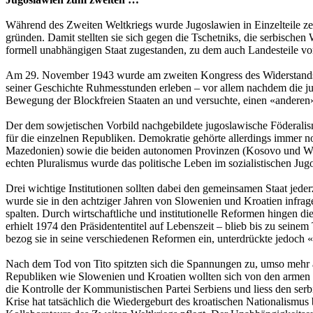
Während des Zweiten Weltkriegs wurde Jugoslawien in Einzelteile zer
gründen. Damit stellten sie sich gegen die Tschetniks, die serbische
formell unabhängigen Staat zugestanden, zu dem auch Landesteile vo
Am 29. November 1943 wurde am zweiten Kongress des Widerstandsrate
seiner Geschichte Ruhmesstunden erleben – vor allem nachdem die ju
Bewegung der Blockfreien Staaten an und versuchte, einen «anderen» S
Der dem sowjetischen Vorbild nachgebildete jugoslawische Föderal
für die einzelnen Republiken. Demokratie gehörte allerdings immer 
Mazedonien) sowie die beiden autonomen Provinzen (Kosovo und Wojw
echten Pluralismus wurde das politische Leben im sozialistischen Ju
Drei wichtige Institutionen sollten dabei den gemeinsamen Staat jederz
wurde sie in den achtziger Jahren von Slowenien und Kroatien infrag
spalten. Durch wirtschaftliche und institutionelle Reformen hingen di
erhielt 1974 den Präsidententitel auf Lebenszeit – blieb bis zu seine
bezog sie in seine verschiedenen Reformen ein, unterdrückte jedoc
Nach dem Tod von Tito spitzten sich die Spannungen zu, umso mehr als 
Republiken wie Slowenien und Kroatien wollten sich von den armen R
die Kontrolle der Kommunistischen Partei Serbiens und liess den ser
Krise hat tatsächlich die Wiedergeburt des kroatischen Nationalismu