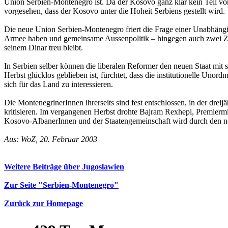
Union Serbien-Montenegro ist. Da der Kosovo ganz klar kein Teil von 
vorgesehen, dass der Kosovo unter die Hoheit Serbiens gestellt wird.
Die neue Union Serbien-Montenegro friert die Frage einer Unabhängig
Armee haben und gemeinsame Aussenpolitik – hingegen auch zwei Zo
seinem Dinar treu bleibt.
In Serbien selber können die liberalen Reformer den neuen Staat mit 
Herbst glücklos geblieben ist, fürchtet, dass die institutionelle Uno
sich für das Land zu interessieren.
Die MontenegrinerInnen ihrerseits sind fest entschlossen, in der drei
kritisieren. Im vergangenen Herbst drohte Bajram Rexhepi, Premiermi
Kosovo-AlbanerInnen und der Staatengemeinschaft wird durch den neu
Aus: WoZ, 20. Februar 2003
Weitere Beiträge über Jugoslawien
Zur Seite "Serbien-Montenegro"
Zurück zur Homepage