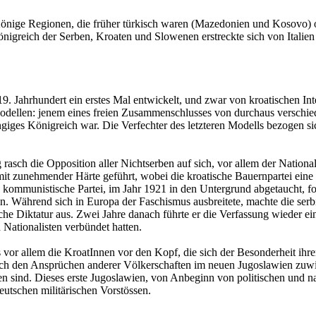
Könige Regionen, die früher türkisch waren (Mazedonien und Kosovo) 
igreich der Serben, Kroaten und Slowenen erstreckte sich von Italien 
9. Jahrhundert ein erstes Mal entwickelt, und zwar von kroatischen In
dellen: jenem eines freien Zusammenschlusses von durchaus verschie
iges Königreich war. Die Verfechter des letzteren Modells bezogen sic
 rasch die Opposition aller Nichtserben auf sich, vor allem der Natio
mit zunehmender Härte geführt, wobei die kroatische Bauernpartei ein
ommunistische Partei, im Jahr 1921 in den Untergrund abgetaucht, fo
n. Während sich in Europa der Faschismus ausbreitete, machte die ser
che Diktatur aus. Zwei Jahre danach führte er die Verfassung wieder e
Nationalisten verbündet hatten.
ss vor allem die KroatInnen vor den Kopf, die sich der Besonderheit ihr
uch den Ansprüchen anderer Völkerschaften im neuen Jugoslawien zuwi
en sind. Dieses erste Jugoslawien, von Anbeginn von politischen und na
utschen militärischen Vorstössen.