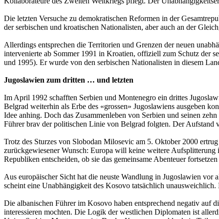
Kollaborateure des Zweiten Weltkriegs pflegt. Der Unabhängigkeits
Die letzten Versuche zu demokratischen Reformen in der Gesamtrepubl
der serbischen und kroatischen Nationalisten, aber auch an der Gleichg
Allerdings entsprechen die Territorien und Grenzen der neuen unabhä
intervenierte ab Sommer 1991 in Kroatien, offiziell zum Schutz der 
und 1995). Er wurde von den serbischen Nationalisten in diesem Land
Jugoslawien zum dritten … und letzten
Im April 1992 schafften Serbien und Montenegro ein drittes Jugoslaw
Belgrad weiterhin als Erbe des «grossen» Jugoslawiens ausgeben ko
Idee anhing. Doch das Zusammenleben von Serbien und seinen zehn 
Führer brav der politischen Linie von Belgrad folgten. Der Aufstand 
Trotz des Sturzes von Slobodan Milosevic am 5. Oktober 2000 ertrug
zurückgewiesener Wunsch: Europa will keine weitere Aufsplitterung i
Republiken entscheiden, ob sie das gemeinsame Abenteuer fortsetzen
Aus europäischer Sicht hat die neuste Wandlung in Jugoslawien vor
scheint eine Unabhängigkeit des Kosovo tatsächlich unausweichlich.
Die albanischen Führer im Kosovo haben entsprechend negativ auf die 
interessieren mochten. Die Logik der westlichen Diplomaten ist alle