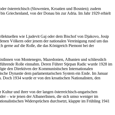
oder österreichisch (Slowenien, Kroatien und Bosnien); zudem
bis Griechenland, von der Donau bis zur Adria. Im Jahr 1929 erhielt
tellektuellen wie Ljudevit Gaj oder dem Bischof von Djakovo, Josip
denen Völkern oder jenem der nationalen Vereinigung rund um das
h gerne auf die Rolle, die das Königreich Piemont bei der
nalistInnen von Montenegro, Mazedonien, Albanien und schliesslich
e führende Rolle einnahm. Deren Führer Stjepan Radic wurde 1928 im
lgte den Direktiven der Kommunistischen Internationalen
bische Dynastie dem parlamentarischen System ein Ende. Im Januar
in. Doch 1934 wurde er von den kroatischen Nationalisten, den
er Kultur und ihrer von der langen österreichisch-ungarischen
der – wie jenen der AlbanerInnen, die sich umso weniger im
tionalistischen Widersprüchen durchsetzt, klappte im Frühling 1941