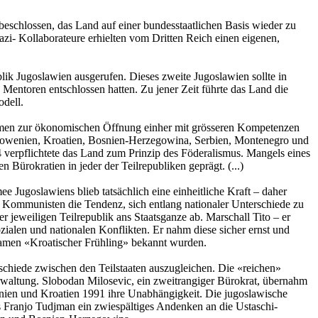
eschlossen, das Land auf einer bundesstaatlichen Basis wieder zu
azi- Kollaborateure erhielten vom Dritten Reich einen eigenen,
ik Jugoslawien ausgerufen. Dieses zweite Jugoslawien sollte in
entoren entschlossen hatten. Zu jener Zeit führte das Land die
odell.
hmen zur ökonomischen Öffnung einher mit grösseren Kompetenzen
(Slowenien, Kroatien, Bosnien-Herzegowina, Serbien, Montenegro und
verpflichtete das Land zum Prinzip des Föderalismus. Mangels eines
ürokratien in jeder der Teilrepubliken geprägt. (...)
ee Jugoslawiens blieb tatsächlich eine einheitliche Kraft – daher
en Kommunisten die Tendenz, sich entlang nationaler Unterschiede zu
r jeweiligen Teilrepublik ans Staatsganze ab. Marschall Tito – er
ozialen und nationalen Konflikten. Er nahm diese sicher ernst und
Namen «Kroatischer Frühling» bekannt wurden.
erschiede zwischen den Teilstaaten auszugleichen. Die «reichen»
rwaltung. Slobodan Milosevic, ein zweitrangiger Bürokrat, übernahm
wenien und Kroatien 1991 ihre Unabhängigkeit. Die jugoslawische
s Franjo Tudjman ein zwiespältiges Andenken an die Ustaschi-