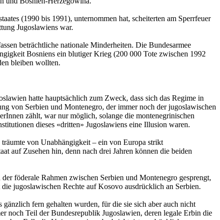
ien und Bosnien-Herzegowina.
taates (1990 bis 1991), unternommen hat, scheiterten am Sperrfeuer
ettung Jugoslawiens war.
fassen beträchtliche nationale Minderheiten. Die Bundesarmee
ängigkeit Bosniens ein blutiger Krieg (200 000 Tote zwischen 1992
en bleiben wollten.
goslawien hatte hauptsächlich zum Zweck, dass sich das Regime in
rung von Serbien und Montenegro, der immer noch der jugoslawischen
Innen zählt, war nur möglich, solange die montenegrinischen
titutionen dieses «dritten» Jugoslawiens eine Illusion waren.
 träumte von Unabhängigkeit – ein von Europa strikt
aat auf Zusehen hin, denn nach drei Jahren können die beiden
d der föderale Rahmen zwischen Serbien und Montenegro gesprengt,
 die jugoslawischen Rechte auf Kosovo ausdrücklich an Serbien.
änzlich fern gehalten wurden, für die sie sich aber auch nicht
er noch Teil der Bundesrepublik Jugoslawien, deren legale Erbin die