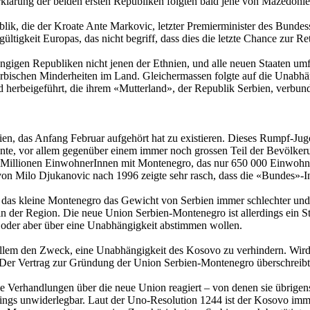
erklärung der beiden ersten Republiken folgten bald jene von Mazedon
ik, die der Kroate Ante Markovic, letzter Premierminister des Bundess
ültigkeit Europas, das nicht begriff, dass dies die letzte Chance zur R
ngigen Republiken nicht jenen der Ethnien, und alle neuen Staaten um
serbischen Minderheiten im Land. Gleichermassen folgte auf die Unabh
 herbeigeführt, die ihrem «Mutterland», der Republik Serbien, verbund
ien, das Anfang Februar aufgehört hat zu existieren. Dieses Rumpf-Ju
nnte, vor allem gegenüber einem immer noch grossen Teil der Bevölke
Millionen EinwohnerInnen mit Montenegro, das nur 650 000 Einwohner
von Milo Djukanovic nach 1996 zeigte sehr rasch, dass die «Bundes»-Ins
 das kleine Montenegro das Gewicht von Serbien immer schlechter und
n der Region. Die neue Union Serbien-Montenegro ist allerdings ein St
 oder aber über eine Unabhängigkeit abstimmen wollen.
 allem den Zweck, eine Unabhängigkeit des Kosovo zu verhindern. Wir
 Der Vertrag zur Gründung der Union Serbien-Montenegro überschreibt
Verhandlungen über die neue Union reagiert – von denen sie übrigens g
rdings unwiderlegbar. Laut der Uno-Resolution 1244 ist der Kosovo imm