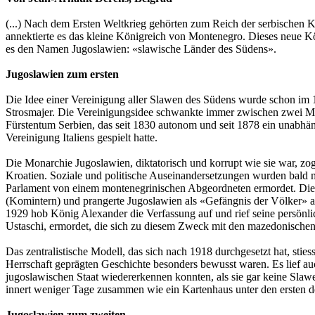
(...) Nach dem Ersten Weltkrieg gehörten zum Reich der serbischen 
annektierte es das kleine Königreich von Montenegro. Dieses neue Kön
es den Namen Jugoslawien: «slawische Länder des Südens».
Jugoslawien zum ersten
Die Idee einer Vereinigung aller Slawen des Südens wurde schon im 1
Strosmajer. Die Vereinigungsidee schwankte immer zwischen zwei Mo
Fürstentum Serbien, das seit 1830 autonom und seit 1878 ein unabhäng
Vereinigung Italiens gespielt hatte.
Die Monarchie Jugoslawien, diktatorisch und korrupt wie sie war, zog
Kroatien. Soziale und politische Auseinandersetzungen wurden bald 
Parlament von einem montenegrinischen Abgeordneten ermordet. Die k
(Komintern) und prangerte Jugoslawien als «Gefängnis der Völker» a
1929 hob König Alexander die Verfassung auf und rief seine persönli
Ustaschi, ermordet, die sich zu diesem Zweck mit den mazedonischen 
Das zentralistische Modell, das sich nach 1918 durchgesetzt hat, stie
Herrschaft geprägten Geschichte besonders bewusst waren. Es lief a
jugoslawischen Staat wiedererkennen konnten, als sie gar keine Slaw
innert weniger Tage zusammen wie ein Kartenhaus unter den ersten de
Jugoslawien zum zweiten …