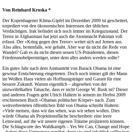
Von Reinhard Kruska *
Der Kopenhagener Klima-Gipfel im Dezember 2009 ist gescheitert,
torpediert von den ökonomischen Interessen der üblichen
Verdächtigen. Irak befindet sich noch immer im Kriegszustand. Der
Terror in Afghanistan hat jetzt auch die Atommacht Pakistan voll
erfasst. Der »Krieg gegen den Terror« weitet sich auf Jemen aus.
Also alles, bestenfalls, wie gehabt. Aber war da nicht die Rede von
Wandel? Gab es da nicht diesen neuen US-Präsidenten, diesen
Friedensnobelpreisträger, unter dem alles anders werden sollte?
Ein gutes Jahr nach dem Amtsantritt von Barack Obama ist eine
gewisse Ernüchterung eingetreten. Doch noch immer gilt der Mann
im Weißen Haus vielen als Hoffnungsträger und Garant für eine
bessere Zukunft. Warum eigentlich – abgesehen von der
unzweifelhaften Tatsache, dass er nicht George W. Bush ist? Dieser
und anderen Fragen geht Ulrich Haltern in seinem im Herbst 2009
erschienenen Buch »Obamas politischer Körper« nach. Zum
weitverbreiteten öffentlichen Bild von Obama schreibt Haltern:
»Viele meinen, dass wir das sehen, was wir sehen wollen. Dies
würde Obama als Projektionsfläche beschreiben: eine leere
Leinwand, auf die wir unsere eigenen Träume projizieren können.
Die Schlagworte des Wahlkampfs – Yes We Can, Change und Hope
– haben diese Vermutung genährt, denn sie sind inhaltlich völlig leer