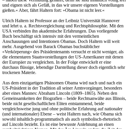
und eignen sich als Gefäß, in das wir unsere eigenen Vorstellungen
gießen.« Aber, fährt Haltern fort: »Obama ist nicht leer.«
Ulrich Haltern ist Professor an der Leibniz Universität Hannover
und lehrt u. a. Rechtsvergleichung und Rechtsphilosophie. Mit den
USA verbinden ihn akademische Erfahrungen. Das vorliegende
Buch beschäftigt sich intensiv mit den vermeintlichen
Anschauungen und Intentionen Obamas. Doch Haltern will weit
mehr. Ausgehend von Barack Obamas buchstäblicher
»Verkörperung« des Präsidentenamts versucht er nicht weniger, als
die elementaren Staatsvorstellungen der US-Amerikaner mit denen
der Europäer zu vergleichen. In der Folge entwickelt er eine
durchaus flüssige, lebendige Darstellung dieser doch eigentlich sehr
trockenen Materie.
Aus dem einzigartigen Phänomen Obama wird nach und nach ein
US-Präsident in der Tradition all seiner Amtsvorgänger, besonders
aber eines Mannes: Abraham Lincoln (1809–1865). Neben den
Gemeinsamkeiten der Biografien – beide Rechtsanwälte aus Illinois,
beide nicht gesellschaftlichen Eliten entstammend, beide
vergleichsweise jung und ohne politische Erfahrung auf nationaler
(und internationaler) Ebene – weist Haltern nach, wie Obama sich
sowohl inhaltlich-programmatisch als auch symbolisch-rhetorisch
auf Lincoln bezieht. Es ist eine bewusste Anlehnung an einen