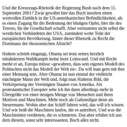
Und die Kreuzzugs-Rhetorik der Regierung Bush nach dem 11.
September 2001? Zwar gewährt hier das Buch insofern einen
wertvollen Einblick in die US-amerikanischen Befindlichkeiten, als
es einen Zugang für die Bedeutung der blutigen Opfer, hier die des
Terrors, für die Gesellschaft schafft. Aber vermuteten nicht selbst die
westlichen Verbündeten der USA, zumindest weite Teile der
europäischen Bevölkerung, hinter dieser Rhetorik zu Recht die
Dominanz der ökonomischen Absicht?
Haltern schrieb eingangs, Obama sei trotz seines herzlich
inhaltsleeren Wahlkampfs keine leere Leinwand. Und mit Recht
merkt er an, Europa müsse »gewahren, dass sein eigenes Modell des
Politischen nicht das Modell der Welt ist«. Da will man gern mit ihm
einer Meinung sein. Aber Obama ist nun einmal der vielleicht
mächtigste Mann der Welt und, folgt man Halterns Bild, die
Verkörperung der Vereinigten Staaten von Amerika. Als
protestantischer Europäer sehe ich ihn dann allerdings mehr in
Übergröße vor einer riesigen Menge von Menschen und ihren
Motiven und Maschinen. Mehr noch als Galionsfigur denn als
Steuermann. Wohin aber das Schiff fahren wird, das will ich wissen.
Und wie heiß die Maschinen laufen, die es antreiben. Und was die
Maschinisten verdienen, die es schmieren. Das aber erfahre ich aus
dem diesem, sonst sehr interessanten, Buch alles nicht.