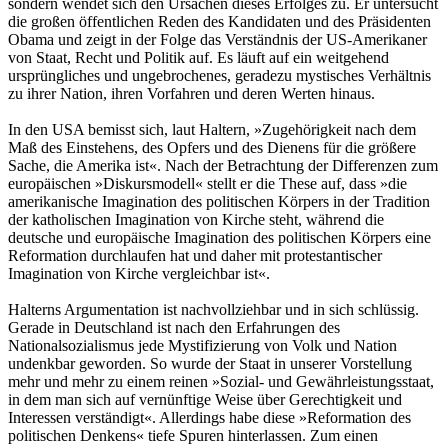
sondern wendet sich den Ursachen dieses Erfolges zu. Er untersucht
die großen öffentlichen Reden des Kandidaten und des Präsidenten
Obama und zeigt in der Folge das Verständnis der US-Amerikaner
von Staat, Recht und Politik auf. Es läuft auf ein weitgehend
ursprüngliches und ungebrochenes, geradezu mystisches Verhältnis
zu ihrer Nation, ihren Vorfahren und deren Werten hinaus.
In den USA bemisst sich, laut Haltern, »Zugehörigkeit nach dem
Maß des Einstehens, des Opfers und des Dienens für die größere
Sache, die Amerika ist«. Nach der Betrachtung der Differenzen zum
europäischen »Diskursmodell« stellt er die These auf, dass »die
amerikanische Imagination des politischen Körpers in der Tradition
der katholischen Imagination von Kirche steht, während die
deutsche und europäische Imagination des politischen Körpers eine
Reformation durchlaufen hat und daher mit protestantischer
Imagination von Kirche vergleichbar ist«.
Halterns Argumentation ist nachvollziehbar und in sich schlüssig.
Gerade in Deutschland ist nach den Erfahrungen des
Nationalsozialismus jede Mystifizierung von Volk und Nation
undenkbar geworden. So wurde der Staat in unserer Vorstellung
mehr und mehr zu einem reinen »Sozial- und Gewährleistungsstaat,
in dem man sich auf vernünftige Weise über Gerechtigkeit und
Interessen verständigt«. Allerdings habe diese »Reformation des
politischen Denkens« tiefe Spuren hinterlassen. Zum einen