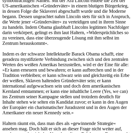
symbolträchtigen Namen. Mit der Ära Lincoln endete die Zeit der
US-amerikanischen »Gründerväter« in einem blutigen Bürgerkrieg,
in dessen Folge die Sklaverei abgeschafft wurde und die Moderne
begann. Dessen ungeachtet nahm Lincoln stets für sich in Anspruch,
die Werte jener »Gründerväter« zu verteidigen und in ihrem Sinne
zu handeln. Indem Obama glaubhaft Lincolns legitimen Nachfolger
darin verkörpert, gelingt es ihm laut Haltern, »Widersprüchliches so
zu vereinen, dass eine überzeugende Lösung mit ihm selbst im
Zentrum herauskommt«.
Indem es der schwarze Intellektuelle Barack Obama schafft, eine
geradezu mystifizierte Verbindung zwischen sich und den zentralen
Werten des weißen Amerikas herzustellen, wird er der Eine für alle:
»Er kann erneuern und bewahren; er kann aufbrechen und in der
Tradition verbleiben; er kann schwarz sein und gleichzeitig ein Erbe
der weißen, Sklaven haltenden Gründerväter sein; er kann
international aufgewachsen sein und doch dem amerikanischen
Kernland entstammen; er kann eine inhaltliche Leere (Yes, we can)
ins Zentrum seiner Kampagne stellen und trotzdem deutlich für
Inhalte stehen wie selten ein Kandidat zuvor; er kann in den Augen
der Europäer ein charismatischer Juradozent und in den Augen der
Amerikaner ein neuer Kennedy sein.«
Haltern räumt ein, dass man dies als »gewinnende Strategie«
ansehen mag. Doch hält er sich an dieser Frage nicht weiter auf,