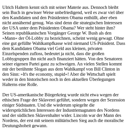
Ulrich Haltern kennt sich mit seiner Materie aus. Dennoch bleibt
sein Buch in gewisser Weise unbefriedigend, weil es zwar viel über
den Kandidaten und den Präsidenten Obama enthüllt, aber eben
nicht annähernd genug. Was sind denn die strategischen Interessen
der USA unter dem Präsidenten Obama? Wer steht hinter ihm?
Seinen republikanischen Vorgänger George W. Bush als den
»Mann« der Öl-Lobby zu bezeichnen, scheint wenig gewagt. Ohne
eine gut gefüllte Wahlkampfkasse wird niemand US-Präsident. Dass
dem Kandidaten Obama viel Geld aus kleinen, privaten
Einzelspenden zufloss, bedeutet ja nicht, dass die großen
Lobbygruppen ihn nicht auch finanziert hätten. Von den Senatoren
seiner eigenen Partei ganz zu schweigen. An vielen Stellen kommt
mir der berühmte Slogan aus dem Wahlkampf von Bill Clinton in
den Sinn: »It's the economy, stupid«! Aber die Wirtschaft spielt
weder in den historischen noch in den aktuellen Überlegungen
Halterns eine Rolle.
Der US-amerikanische Bürgerkrieg wurde nicht etwa wegen der
ethischen Frage der Sklaverei geführt, sondern wegen der Sezession
einiger Südstaaten. Und die wiederum spiegelte die
widersprüchlichen Interessen der Industriemagnaten des Nordens
und der südlichen Sklavenhalter wider. Lincoln war der Mann des
Nordens, der erst mit seinem militärischen Sieg auch die moralische
Deutungshoheit gewann.