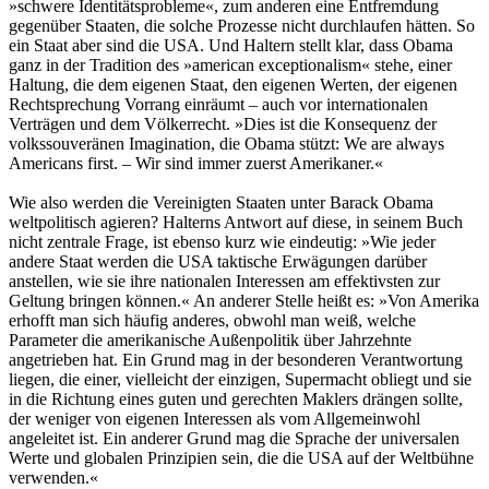
»schwere Identitätsprobleme«, zum anderen eine Entfremdung
gegenüber Staaten, die solche Prozesse nicht durchlaufen hätten. So
ein Staat aber sind die USA. Und Haltern stellt klar, dass Obama
ganz in der Tradition des »american exceptionalism« stehe, einer
Haltung, die dem eigenen Staat, den eigenen Werten, der eigenen
Rechtsprechung Vorrang einräumt – auch vor internationalen
Verträgen und dem Völkerrecht. »Dies ist die Konsequenz der
volkssouveränen Imagination, die Obama stützt: We are always
Americans first. – Wir sind immer zuerst Amerikaner.«
Wie also werden die Vereinigten Staaten unter Barack Obama
weltpolitisch agieren? Halterns Antwort auf diese, in seinem Buch
nicht zentrale Frage, ist ebenso kurz wie eindeutig: »Wie jeder
andere Staat werden die USA taktische Erwägungen darüber
anstellen, wie sie ihre nationalen Interessen am effektivsten zur
Geltung bringen können.« An anderer Stelle heißt es: »Von Amerika
erhofft man sich häufig anderes, obwohl man weiß, welche
Parameter die amerikanische Außenpolitik über Jahrzehnte
angetrieben hat. Ein Grund mag in der besonderen Verantwortung
liegen, die einer, vielleicht der einzigen, Supermacht obliegt und sie
in die Richtung eines guten und gerechten Maklers drängen sollte,
der weniger von eigenen Interessen als vom Allgemeinwohl
angeleitet ist. Ein anderer Grund mag die Sprache der universalen
Werte und globalen Prinzipien sein, die die USA auf der Weltbühne
verwenden.«