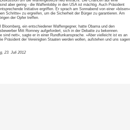
 Diskussion um die Waffengesetze neu entfacht. Die Chancen auf eine
nd aber gering - die Waffenlobby in den USA ist mächtig. Auch Präsident
ntsprechende Initiative ergriffen. Er sprach am Sonnabend von einer »bösen«
hen Schritte« zu ergreifen, um die Sicherheit der Bürger zu garantieren. Am
rigen der Opfer treffen.
l Bloomberg, ein entschiedener Waffengegner, hatte Obama und den
sbewerber Mitt Romney aufgefordert, sich in der Debatte zu bekennen.
sind nett«, sagte er in einer Rundfunkansprache. »Aber vielleicht ist es an
 die Präsident der Vereinigten Staaten werden wollen, aufstehen und uns sagen
, 23. Juli 2012