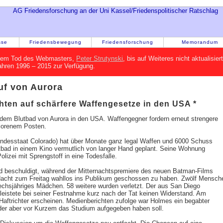
sse
Friedensbewegung
Friedensforschung
Memorandum
h dem Tod des Webmasters,
Peter Strutynski
, bis auf Weiteres nicht aktualisie
Jahren 1996 – 2015 zur Verfügung.
uf von Aurora
en auf schärfere Waffengesetze in den USA *
 dem Blutbad von Aurora in den USA. Waffengegner fordern erneut strengere
rlorenem Posten.
ndesstaat Colorado) hat über Monate ganz legal Waffen und 6000 Schuss
bad in einem Kino vermutlich von langer Hand geplant. Seine Wohnung
lizei mit Sprengstoff in eine Todesfalle.
d beschuldigt, während der Mitternachtspremiere des neuen Batman-Films
Nacht zum Freitag wahllos ins Publikum geschossen zu haben. Zwölf Mensch
sechsjähriges Mädchen. 58 weitere wurden verletzt. Der aus San Diego
leistete bei seiner Festnahme kurz nach der Tat keinen Widerstand. Am
Haftrichter erscheinen. Medienberichten zufolge war Holmes ein begabter
der aber vor Kurzem das Studium aufgegeben haben soll.