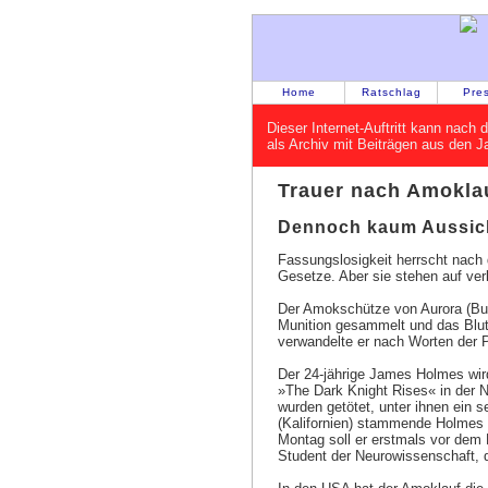
Home
Ratschlag
Pre
Dieser Internet-Auftritt kann nac
als Archiv mit Beiträgen aus den 
Trauer nach Amokla
Dennoch kaum Aussicht
Fassungslosigkeit herrscht nach
Gesetze. Aber sie stehen auf ve
Der Amokschütze von Aurora (Bu
Munition gesammelt und das Blut
verwandelte er nach Worten der Po
Der 24-jährige James Holmes wir
»The Dark Knight Rises« in der 
wurden getötet, unter ihnen ein 
(Kalifornien) stammende Holmes 
Montag soll er erstmals vor dem 
Student der Neurowissenschaft, 