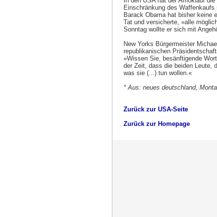
In den USA hat der Amoklauf die
Einschränkung des Waffenkaufs si
Barack Obama hat bisher keine e
Tat und versicherte, »alle möglic
Sonntag wollte er sich mit Angehö
New Yorks Bürgermeister Michae
republikanischen Präsidentschaft
»Wissen Sie, besänftigende Worte 
der Zeit, dass die beiden Leute,
was sie (...) tun wollen.«
* Aus: neues deutschland, Montag
Zurück zur USA-Seite
Zurück zur Homepage