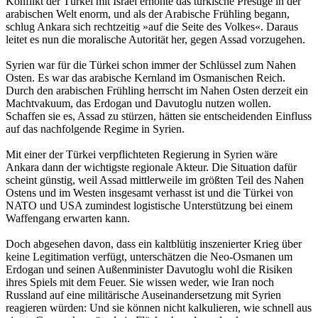
Konflikt der Türkei mit Israel erhöhte das türkische Prestige in der
arabischen Welt enorm, und als der Arabische Frühling begann,
schlug Ankara sich rechtzeitig »auf die Seite des Volkes«. Daraus
leitet es nun die moralische Autorität her, gegen Assad vorzugehen.
Syrien war für die Türkei schon immer der Schlüssel zum Nahen
Osten. Es war das arabische Kernland im Osmanischen Reich.
Durch den arabischen Frühling herrscht im Nahen Osten derzeit ein
Machtvakuum, das Erdogan und Davutoglu nutzen wollen.
Schaffen sie es, Assad zu stürzen, hätten sie entscheidenden Einfluss
auf das nachfolgende Regime in Syrien.
Mit einer der Türkei verpflichteten Regierung in Syrien wäre
Ankara dann der wichtigste regionale Akteur. Die Situation dafür
scheint günstig, weil Assad mittlerweile im größten Teil des Nahen
Ostens und im Westen insgesamt verhasst ist und die Türkei von
NATO und USA zumindest logistische Unterstützung bei einem
Waffengang erwarten kann.
Doch abgesehen davon, dass ein kaltblütig inszenierter Krieg über
keine Legitimation verfügt, unterschätzen die Neo-Osmanen um
Erdogan und seinen Außenminister Davutoglu wohl die Risiken
ihres Spiels mit dem Feuer. Sie wissen weder, wie Iran noch
Russland auf eine militärische Auseinandersetzung mit Syrien
reagieren würden: Und sie können nicht kalkulieren, wie schnell aus