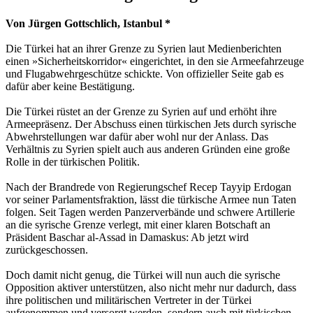
Von Jürgen Gottschlich, Istanbul *
Die Türkei hat an ihrer Grenze zu Syrien laut Medienberichten
einen »Sicherheitskorridor« eingerichtet, in den sie Armeefahrzeuge
und Flugabwehrgeschütze schickte. Von offizieller Seite gab es
dafür aber keine Bestätigung.
Die Türkei rüstet an der Grenze zu Syrien auf und erhöht ihre
Armeepräsenz. Der Abschuss einen türkischen Jets durch syrische
Abwehrstellungen war dafür aber wohl nur der Anlass. Das
Verhältnis zu Syrien spielt auch aus anderen Gründen eine große
Rolle in der türkischen Politik.
Nach der Brandrede von Regierungschef Recep Tayyip Erdogan
vor seiner Parlamentsfraktion, lässt die türkische Armee nun Taten
folgen. Seit Tagen werden Panzerverbände und schwere Artillerie
an die syrische Grenze verlegt, mit einer klaren Botschaft an
Präsident Baschar al-Assad in Damaskus: Ab jetzt wird
zurückgeschossen.
Doch damit nicht genug, die Türkei will nun auch die syrische
Opposition aktiver unterstützen, also nicht mehr nur dadurch, dass
ihre politischen und militärischen Vertreter in der Türkei
aufgenommen und versorgt werden, sondern auch mit türkischen