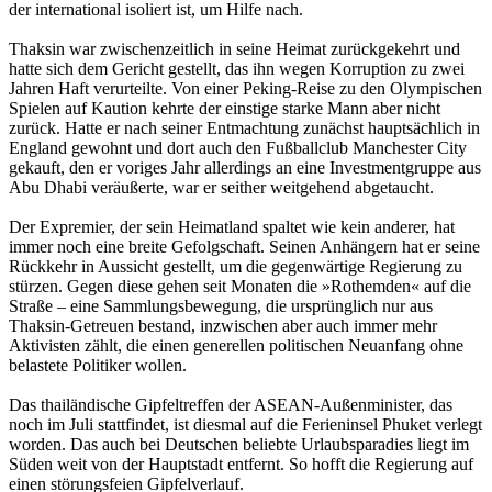
der international isoliert ist, um Hilfe nach.
Thaksin war zwischenzeitlich in seine Heimat zurückgekehrt und
hatte sich dem Gericht gestellt, das ihn wegen Korruption zu zwei
Jahren Haft verurteilte. Von einer Peking-Reise zu den Olympischen
Spielen auf Kaution kehrte der einstige starke Mann aber nicht
zurück. Hatte er nach seiner Entmachtung zunächst hauptsächlich in
England gewohnt und dort auch den Fußballclub Manchester City
gekauft, den er voriges Jahr allerdings an eine Investmentgruppe aus
Abu Dhabi veräußerte, war er seither weitgehend abgetaucht.
Der Expremier, der sein Heimatland spaltet wie kein anderer, hat
immer noch eine breite Gefolgschaft. Seinen Anhängern hat er seine
Rückkehr in Aussicht gestellt, um die gegenwärtige Regierung zu
stürzen. Gegen diese gehen seit Monaten die »Rothemden« auf die
Straße – eine Sammlungsbewegung, die ursprünglich nur aus
Thaksin-Getreuen bestand, inzwischen aber auch immer mehr
Aktivisten zählt, die einen generellen politischen Neuanfang ohne
belastete Politiker wollen.
Das thailändische Gipfeltreffen der ASEAN-Außenminister, das
noch im Juli stattfindet, ist diesmal auf die Ferieninsel Phuket verlegt
worden. Das auch bei Deutschen beliebte Urlaubsparadies liegt im
Süden weit von der Hauptstadt entfernt. So hofft die Regierung auf
einen störungsfeien Gipfelverlauf.