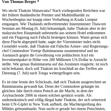
Von Thomas Berger *
Wo steckt Thaksin Shinawatra? Nach vorliegenden Berichten war
der frühere thailändische Premier und Multimilliardär zu
Wochenbeginn nur knapp einer Verhaftung in Kuala Lumpur
entgangen. Wie Thailands stellvertretender Innenminister Thaworn
Sennian am Montag (6. Juli) bekanntgab, habe Thaksin aber in der
malaysischen Hauptstadt unbemerkt aus seinem Hotel entkommen
und ein Flugzeug nach Fidschi besteigen können. Wann genau sich
diese Flucht abgespielt hatte, sagte der Vizeminister indes nicht.
Gemeldet wurde, daß Thaksin mit Fidschis Armee- und Regierungs­
chef Commodore Voreqe Bainimarama zusammentraf und im
Austausch gegen die Gewährung von politischem Asyl ein
Investmentpaket in Höhe von 280 Millionen US-Dollar in Aussicht
stellte. Wie genau Bainimarama auf das Ansinnen reagierte, ist noch
nicht bekannt, doch soll Thaksin im Anschluß an das Treffen am
Dienstag (7. Juli) nach Tonga weitergeflogen sein.
Es ist eine Ironie des Schicksals, daß sich Thaksin ausgerechnet an
Bainimarama gewandt hat. Denn der Commodore gelangte im
gleichen Jahr durch einen Putsch an die Macht, in dem der
Asylsuchende 2006 in einem solchen gestürzt wurde. Als
undemokratisch und völlig illegal hatte Thaksin, der sich seinerzeit
beim UN-Gipfel in New York aufhielt, die Machtergreifung des
Militärs gebrandmarkt. Nun sucht er gerade bei einem Putschisten,