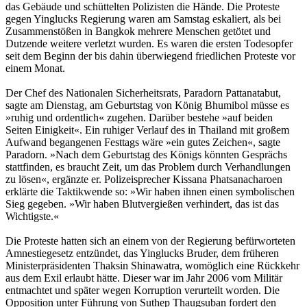
das Gebäude und schüttelten Polizisten die Hände. Die Proteste
gegen Yinglucks Regierung waren am Samstag eskaliert, als bei
Zusammenstößen in Bangkok mehrere Menschen getötet und
Dutzende weitere verletzt wurden. Es waren die ersten Todesopfer
seit dem Beginn der bis dahin überwiegend friedlichen Proteste vor
einem Monat.
Der Chef des Nationalen Sicherheitsrats, Paradorn Pattanatabut,
sagte am Dienstag, am Geburtstag von König Bhumibol müsse es
»ruhig und ordentlich« zugehen. Darüber bestehe »auf beiden
Seiten Einigkeit«. Ein ruhiger Verlauf des in Thailand mit großem
Aufwand begangenen Festtags wäre »ein gutes Zeichen«, sagte
Paradorn. »Nach dem Geburtstag des Königs könnten Gesprächs
stattfinden, es braucht Zeit, um das Problem durch Verhandlungen
zu lösen«, ergänzte er. Polizeisprecher Kissana Phatsanacharoen
erklärte die Taktikwende so: »Wir haben ihnen einen symbolischen
Sieg gegeben. »Wir haben Blutvergießen verhindert, das ist das
Wichtigste.«
Die Proteste hatten sich an einem von der Regierung befürworteten
Amnestiegesetz entzündet, das Yinglucks Bruder, dem früheren
Ministerpräsidenten Thaksin Shinawatra, womöglich eine Rückkehr
aus dem Exil erlaubt hätte. Dieser war im Jahr 2006 vom Militär
entmachtet und später wegen Korruption verurteilt worden. Die
Opposition unter Führung von Suthep Thaugsuban fordert den