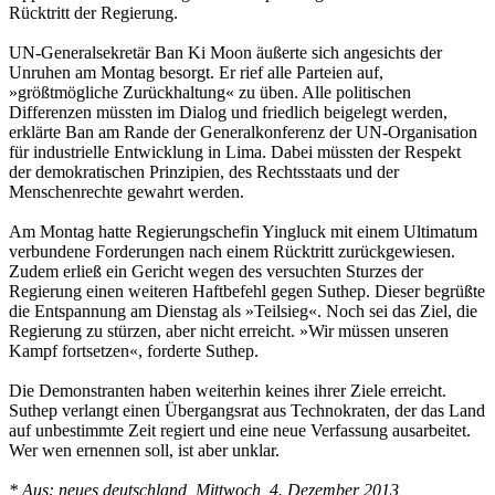
Rücktritt der Regierung.
UN-Generalsekretär Ban Ki Moon äußerte sich angesichts der
Unruhen am Montag besorgt. Er rief alle Parteien auf,
»größtmögliche Zurückhaltung« zu üben. Alle politischen
Differenzen müssten im Dialog und friedlich beigelegt werden,
erklärte Ban am Rande der Generalkonferenz der UN-Organisation
für industrielle Entwicklung in Lima. Dabei müssten der Respekt
der demokratischen Prinzipien, des Rechtsstaats und der
Menschenrechte gewahrt werden.
Am Montag hatte Regierungschefin Yingluck mit einem Ultimatum
verbundene Forderungen nach einem Rücktritt zurückgewiesen.
Zudem erließ ein Gericht wegen des versuchten Sturzes der
Regierung einen weiteren Haftbefehl gegen Suthep. Dieser begrüßte
die Entspannung am Dienstag als »Teilsieg«. Noch sei das Ziel, die
Regierung zu stürzen, aber nicht erreicht. »Wir müssen unseren
Kampf fortsetzen«, forderte Suthep.
Die Demonstranten haben weiterhin keines ihrer Ziele erreicht.
Suthep verlangt einen Übergangsrat aus Technokraten, der das Land
auf unbestimmte Zeit regiert und eine neue Verfassung ausarbeitet.
Wer wen ernennen soll, ist aber unklar.
* Aus: neues deutschland, Mittwoch, 4. Dezember 2013