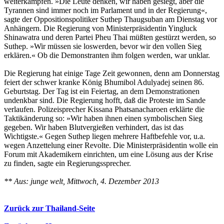
weiterkämpfen. »Die Leute denken, wir haben gesiegt, aber die
Tyrannen sind immer noch im Parlament und in der Regierung«,
sagte der Oppositionspolitiker Suthep Thaugsuban am Dienstag vor
Anhängern. Die Regierung von Ministerpräsidentin Yingluck
Shinawatra und deren Partei Pheu Thai müßten gestürzt werden, so
Suthep. »Wir müssen sie loswerden, bevor wir den vollen Sieg
erklären.« Ob die Demonstranten ihm folgen werden, war unklar.
Die Regierung hat einige Tage Zeit gewonnen, denn am Donnerstag
feiert der schwer kranke König Bhumibol Adulyadej seinen 86.
Geburtstag. Der Tag ist ein Feiertag, an dem Demonstrationen
undenkbar sind. Die Regierung hofft, daß die Proteste im Sande
verlaufen. Polizeisprecher Kissana Phatsanacharoen erklärte die
Taktik­änderung so: »Wir haben ihnen einen symbolischen Sieg
gegeben. Wir haben Blutvergießen verhindert, das ist das
Wichtigste.« Gegen Suthep liegen mehrere Haftbefehle vor, u.a.
wegen Anzettelung einer Revolte. Die Ministerpräsidentin wolle ein
Forum mit Akademikern einrichten, um eine Lösung aus der Krise
zu finden, sagte ein Regierungssprecher.
** Aus: junge welt, Mittwoch, 4. Dezember 2013
Zurück zur Thailand-Seite