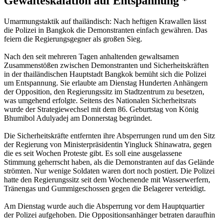
Gewalteskalation auf Entspannung *
Umarmungstaktik auf thailändisch: Nach heftigen Krawallen lässt
die Polizei in Bangkok die Demonstranten einfach gewähren. Das
feiern die Regierungsgegner als großen Sieg.
Nach den seit mehreren Tagen anhaltenden gewaltsamen
Zusammenstößen zwischen Demonstranten und Sicherheitskräften
in der thailändischen Hauptstadt Bangkok bemüht sich die Polizei
um Entspannung. Sie erlaubte am Dienstag Hunderten Anhängern
der Opposition, den Regierungssitz im Stadtzentrum zu besetzen,
was umgehend erfolgte. Seitens des Nationalen Sicherheitsrats
wurde der Strategiewechsel mit dem 86. Geburtstag von König
Bhumibol Adulyadej am Donnerstag begründet.
Die Sicherheitskräfte entfernten ihre Absperrungen rund um den Sitz
der Regierung von Ministerpräsidentin Yingluck Shinawatra, gegen
die es seit Wochen Proteste gibt. Es soll eine ausgelassene
Stimmung geherrscht haben, als die Demonstranten auf das Gelände
strömten. Nur wenige Soldaten waren dort noch postiert. Die Polizei
hatte den Regierungssitz seit dem Wochenende mit Wasserwerfern,
Tränengas und Gummigeschossen gegen die Belagerer verteidigt.
Am Dienstag wurde auch die Absperrung vor dem Hauptquartier
der Polizei aufgehoben. Die Oppositionsanhänger betraten daraufhin