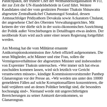
Panitchpakdi, der frühere Chef der Welthandelsorganisation WTO,
der zur Zeit die UN-Handelsbehörde in Genf führt. Weitere
Kandidaten sind der vom gestürzten Premier Thaksin Shinawatra
abgesetzte Zentralbankchef Chatumongol Sonakul, dessen
Amtsnachfolger Pridiyathorn Devakula sowie Ackaratorn Chularat,
der angesehene Chef des Obersten Verwaltungsgerichtes. Mit
keinem der vier dürfte sich in der sozio-ökonomischen Ausrichtung
der Politik außer Verschiebungen in Detailfragen etwas ändern. Der
neoliberale Kurs wird auch unter einer neuen Regierung fortgeführt
werden.
Am Montag hat die vom Militärrat ernannte
Antikorruptionskommission ihre Arbeit offiziell aufgenommen. Die
neun Mitglieder, acht Männer und eine Frau, sollen die
Vermögensverhältnisse der abgesetzten Minister und insbesondere
von Expremier Thaksin untersuchen. »Wer immer sich hat etwas
zuschulden kommen lassen, wird sich letztlich vor Gericht
verantworten müssen«, kündigte Kommissionsvorsitzender Panthep
Glanarongran vor der Presse an. »Wir werden uns unter den 10000
gemeldeten Fällen auf solche Korruptionsaffären konzentrieren, die
bald verjähren und an denen Politiker beteiligt sind, die besonders
hochrangig sind«. Niemand werde mit ungerechtfertigten
Bereicherungen zu seiner Amtszeit davonkommen, so
Glanarongran.