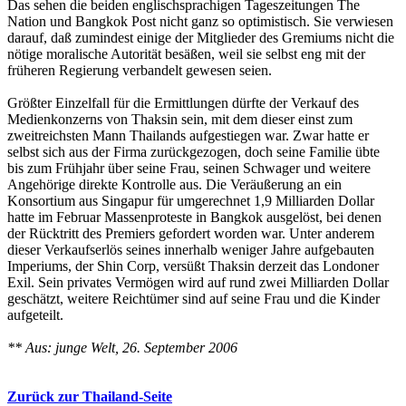
Das sehen die beiden englischsprachigen Tageszeitungen The
Nation und Bangkok Post nicht ganz so optimistisch. Sie verwiesen
darauf, daß zumindest einige der Mitglieder des Gremiums nicht die
nötige moralische Autorität besäßen, weil sie selbst eng mit der
früheren Regierung verbandelt gewesen seien.
Größter Einzelfall für die Ermittlungen dürfte der Verkauf des
Medienkonzerns von Thaksin sein, mit dem dieser einst zum
zweitreichsten Mann Thailands aufgestiegen war. Zwar hatte er
selbst sich aus der Firma zurückgezogen, doch seine Familie übte
bis zum Frühjahr über seine Frau, seinen Schwager und weitere
Angehörige direkte Kontrolle aus. Die Veräußerung an ein
Konsortium aus Singapur für umgerechnet 1,9 Milliarden Dollar
hatte im Februar Massenproteste in Bangkok ausgelöst, bei denen
der Rücktritt des Premiers gefordert worden war. Unter anderem
dieser Verkaufserlös seines innerhalb weniger Jahre aufgebauten
Imperiums, der Shin Corp, versüßt Thaksin derzeit das Londoner
Exil. Sein privates Vermögen wird auf rund zwei Milliarden Dollar
geschätzt, weitere Reichtümer sind auf seine Frau und die Kinder
aufgeteilt.
** Aus: junge Welt, 26. September 2006
Zurück zur Thailand-Seite