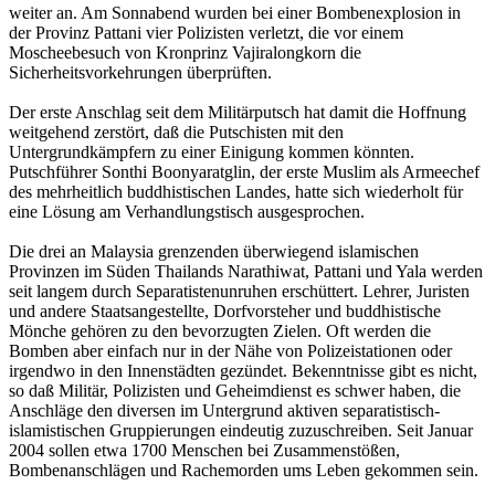
weiter an. Am Sonnabend wurden bei einer Bombenexplosion in
der Provinz Pattani vier Polizisten verletzt, die vor einem
Moscheebesuch von Kronprinz Vajiralongkorn die
Sicherheitsvorkehrungen überprüften.
Der erste Anschlag seit dem Militärputsch hat damit die Hoffnung
weitgehend zerstört, daß die Putschisten mit den
Untergrundkämpfern zu einer Einigung kommen könnten.
Putschführer Sonthi Boonyaratglin, der erste Muslim als Armeechef
des mehrheitlich buddhistischen Landes, hatte sich wiederholt für
eine Lösung am Verhandlungstisch ausgesprochen.
Die drei an Malaysia grenzenden überwiegend islamischen
Provinzen im Süden Thailands Narathiwat, Pattani und Yala werden
seit langem durch Separatistenunruhen erschüttert. Lehrer, Juristen
und andere Staatsangestellte, Dorfvorsteher und buddhistische
Mönche gehören zu den bevorzugten Zielen. Oft werden die
Bomben aber einfach nur in der Nähe von Polizeistationen oder
irgendwo in den Innenstädten gezündet. Bekenntnisse gibt es nicht,
so daß Militär, Polizisten und Geheimdienst es schwer haben, die
Anschläge den diversen im Untergrund aktiven separatistisch-
islamistischen Gruppierungen eindeutig zuzuschreiben. Seit Januar
2004 sollen etwa 1700 Menschen bei Zusammenstößen,
Bombenanschlägen und Rachemorden ums Leben gekommen sein.