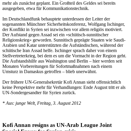
mehr als zunächst geplant. Ein Großteil des Geldes sei bereits
ausgegeben, etwa für Kommunikationstechnik.
Im Deutschlandfunk behauptete unterdessen der Leiter der
sogenannten Münchner Sicherheitskonferenz, Wolfgang Ischinger,
der Konflikt in Syrien sei inzwischen vor allem religiös motiviert.
Der Aufstand gegen Assad sei ein »schiitisch-sunnitischer
Religionskrieg« geworden. Sunnitisch geprägte Staaten wie Saudi-
Arabien und Katar unterstützten die Aufständischen, während der
schiitische Iran Assad helfe. Ischinger sprach daher von einem
Stellvertreterkrieg, bei dem es um die Vormacht in der Region geht.
Die Aufstandshilfe aus Washington und Berlin – hier werden seit
Monaten Vorbereitungen für Sofortmaßnahmen nach einem
Umsturz in Damaskus getroffen – blieb unerwähnt.
Der frühere UN-Generalsekretär Kofi Annan sieht offensichtlich
keine Perspektive mehr für Verhandlungen: Ende August tritt er als
UN-Sondergesandter für Syrien zurück.
* Aus: junge Welt, Freitag, 3. August 2012
Kofi Annan resigns as UN-Arab League Joint