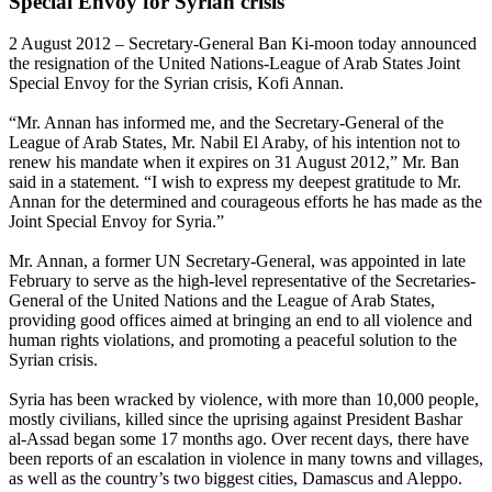
Special Envoy for Syrian crisis
2 August 2012 – Secretary-General Ban Ki-moon today announced
the resignation of the United Nations-League of Arab States Joint
Special Envoy for the Syrian crisis, Kofi Annan.
“Mr. Annan has informed me, and the Secretary-General of the
League of Arab States, Mr. Nabil El Araby, of his intention not to
renew his mandate when it expires on 31 August 2012,” Mr. Ban
said in a statement. “I wish to express my deepest gratitude to Mr.
Annan for the determined and courageous efforts he has made as the
Joint Special Envoy for Syria.”
Mr. Annan, a former UN Secretary-General, was appointed in late
February to serve as the high-level representative of the Secretaries-
General of the United Nations and the League of Arab States,
providing good offices aimed at bringing an end to all violence and
human rights violations, and promoting a peaceful solution to the
Syrian crisis.
Syria has been wracked by violence, with more than 10,000 people,
mostly civilians, killed since the uprising against President Bashar
al-Assad began some 17 months ago. Over recent days, there have
been reports of an escalation in violence in many towns and villages,
as well as the country’s two biggest cities, Damascus and Aleppo.