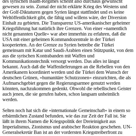
des syrischen Baath-Regimes scheint also durchaus gewünscht
gewesen zu sein. Zumal der nicht erklärte Krieg des Westens und
der Golf-Diktaturen gegen Syrien längst stattfindet und es keine
Weltöffentlichkeit gibt, die fähig und willens wäre, der Diversion
Einhalt zu gebieten. Die Transparenz US-amerikanischer geheimer
Kriegsführung hat natürlich ihre Grenzen. Von einer »namentlich
nicht genannten Quelle« war aber immerhin zu erfahren, daß die
USA mit einer geheimen Kommandozentrale in der Türkei
kooperierten. An der Grenze zu Syrien betreibe die Türkei
gemeinsam mit Katar und Saudi-Arabien einen Stützpunkt, von dem
aus die syrischen Kontrabanden mit Waffen und
Kommunikationstechnik versorgt werden. Das alles ist längst
bekannt. Auch daß die Waffenlieferungen an die Rebellen von den
Amerikanern koordiniert werden und die Türkei dem Wunsch der
deutschen Grünen, »humanitäre Schutzzonen« einzurichten, die als
Aufmarschgebiet gegen die Regierungsarmee genutzt werden
könnten, nachzukommen gedenkt. Obwohl die rebellischen Geister
auch jenen, die sie gerufen haben, schon langsam unheimlich
werden.
Selten noch hat sich die »internationale Gemeinschaft« in einem so
erbärmlichen Zustand befunden, wie das zur Zeit der Fall ist. Sie
läßt in ihrem Namen die Kriegspolitik der Dreieinigkeit aus
Imperialismus, Zionismus und arabischer Reaktion geschehen. UN-
Generalsekretär Ban ist an der vordersten Kriegstreiberfront zu