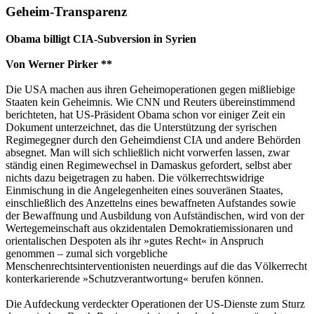
Geheim-Transparenz
Obama billigt CIA-Subversion in Syrien
Von Werner Pirker **
Die USA machen aus ihren Geheimoperationen gegen mißliebige
Staaten kein Geheimnis. Wie CNN und Reuters übereinstimmend
berichteten, hat US-Präsident Obama schon vor einiger Zeit ein
Dokument unterzeichnet, das die Unterstützung der syrischen
Regimegegner durch den Geheimdienst CIA und andere Behörden
absegnet. Man will sich schließlich nicht vorwerfen lassen, zwar
ständig einen Regimewechsel in Damaskus gefordert, selbst aber
nichts dazu beigetragen zu haben. Die völkerrechtswidrige
Einmischung in die Angelegenheiten eines souveränen Staates,
einschließlich des Anzettelns eines bewaffneten Aufstandes sowie
der Bewaffnung und Ausbildung von Aufständischen, wird von der
Wertegemeinschaft aus okzidentalen Demokratiemissionaren und
orientalischen Despoten als ihr »gutes Recht« in Anspruch
genommen – zumal sich vorgebliche
Menschenrechtsinterventionisten neuerdings auf die das Völkerrecht
konterkarierende »Schutzverantwortung« berufen können.
Die Aufdeckung verdeckter Operationen der US-Dienste zum Sturz