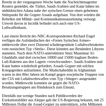
Bereits in der vergangenen Woche hatte die Nachrichtenagentur
Reuters gemeldet, die Türkei, Saudi-Arabien und Katar hätten im
südtürkischen Adana nahe der syrischen Grenze einen geheimen
Stützpunkt für die Gegner Assads aufgebaut. Von dort würden die
Rebellen mit Militär- und Kommunikationsausrüstung versorgt.
Unweit davon in Incirlik befindet sich auch eine US-
Luftwaffenbasis.
Laut einem Bericht des NBC-Korrespondenten Richard Engel
verfügen die Aufständischen der »Freien Syrischen Armee«
mittlerweile über zwei Dutzend schultergestützte Luftabwehrraketen
vom russischen Typ »Strela«. Diese könnten aus Beständen Libyens
stammen. Nach dem NATO-unterstützten Sturz Muammar Al-
Ghaddafis sind dort zwischen 10000 und 15000 tragbare Boden-
Luft-Raketen aus den Lagern »verschwunden«. Saudi-Arabien und
Katar hatten wiederholt gefordert, Assads Gegner mit solchen
Kriegsgeräten aufzurüsten. Die Mudschaheddin in Afghanistan
waren in den 80er Jahren im Kampf gegen sowjetische Truppen von
der CIA mit Luftabwehrwaffen vom Typ »Stinger« ausgestattet
worden. Mittlerweile kommen sie gegen die NATO-
Besatzungstruppen am Hindukusch zum Einsatz.
Ebenfalls nur wenige Stunden nach Publikwerden der
Exekutionsbilder aus Aleppo gab die US-Regierung bekannt, mit 25
Millionen Dollar die Assad-Gegner zu unterstützen, zehn Millionen