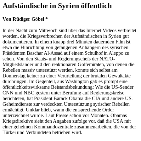
Aufständische in Syrien öffentlich
Von Rüdiger Göbel *
In der Nacht zum Mittwoch sind über das Internet Videos verbreitet
worden, die Kriegsverbrechen der Aufständischen in Syrien gut
dokumentieren. In einem knapp drei Minuten dauernden Film ist
etwa die Hinrichtung von gefangenen Anhängern des syrischen
Präsidenten Baschar Al-Assad auf einem Schulhof in Aleppo zu
sehen. Von den Staats- und Regierungschefs der NATO-
Mitgliedsländer und den reaktionären Golfemiraten, von denen die
Rebellen massiv unterstützt werden, konnte sich selbst am
Donnerstag keiner zu einer Verurteilung der brutalen Gewaltakte
durchringen. Im Gegenteil, aus Washington gab es prompt eine
öffentlichkeitswirksame Beistandsbekundung: Wie die US-Sender
CNN und NBC gestern unter Berufung auf Regierungskreise
berichteten, hat Präsident Barack Obama die CIA und andere US-
Geheimdienste zur verdeckten Unterstützung syrischer Rebellen
ermächtigt. Unklar blieb, wann die entsprechende Order
unterzeichnet wurde. Laut Presse schon vor Monaten. Obamas
Kriegsdirektive sieht den Angaben zufolge vor, daß die USA mit
einer geheimen Kommandozentrale zusammenarbeiten, die von der
Türkei und Verbündeten betrieben wird.