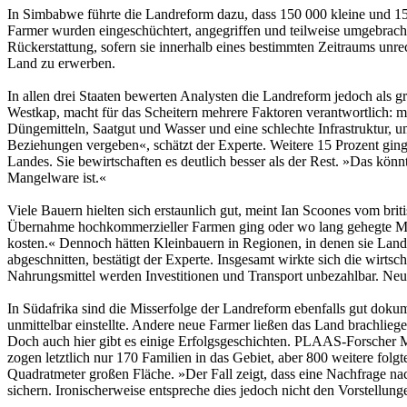
In Simbabwe führte die Landreform dazu, dass 150 000 kleine und 
Farmer wurden eingeschüchtert, angegriffen und teilweise umgebrach
Rückerstattung, sofern sie innerhalb eines bestimmten Zeitraums un
Land zu erwerben.
In allen drei Staaten bewerten Analysten die Landreform jedoch als g
Westkap, macht für das Scheitern mehrere Faktoren verantwortlich: 
Düngemitteln, Saatgut und Wasser und eine schlechte Infrastruktur, 
Beziehungen vergeben«, schätzt der Experte. Weitere 15 Prozent gingen
Landes. Sie bewirtschaften es deutlich besser als der Rest. »Das könn
Mangelware ist.«
Viele Bauern hielten sich erstaunlich gut, meint Ian Scoones vom brit
Übernahme hochkommerzieller Farmen ging oder wo lang gehegte Mar
kosten.« Dennoch hätten Kleinbauern in Regionen, in denen sie Land 
abgeschnitten, bestätigt der Experte. Insgesamt wirkte sich die wirtsc
Nahrungsmittel werden Investitionen und Transport unbezahlbar. Neue
In Südafrika sind die Misserfolge der Landreform ebenfalls gut doku
unmittelbar einstellte. Andere neue Farmer ließen das Land brachliege
Doch auch hier gibt es einige Erfolgsgeschichten. PLAAS-Forscher 
zogen letztlich nur 170 Familien in das Gebiet, aber 800 weitere fo
Quadratmeter großen Fläche. »Der Fall zeigt, dass eine Nachfrage na
sichern. Ironischerweise entspreche dies jedoch nicht den Vorstellun