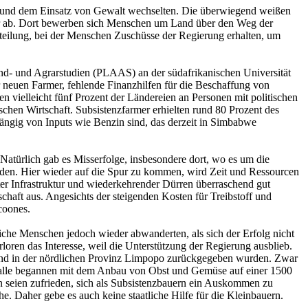
n und dem Einsatz von Gewalt wechselten. Die überwiegend weißen
rter ab. Dort bewerben sich Menschen um Land über den Weg der
teilung, bei der Menschen Zuschüsse der Regierung erhalten, um
Land- und Agrarstudien (PLAAS) an der südafrikanischen Universität
 neuen Farmer, fehlende Finanzhilfen für die Beschaffung von
 vielleicht fünf Prozent der Ländereien an Personen mit politischen
ischen Wirtschaft. Subsistenzfarmer erhielten rund 80 Prozent des
bhängig von Inputs wie Benzin sind, das derzeit in Simbabwe
»Natürlich gab es Misserfolge, insbesondere dort, wo es um die
en. Hier wieder auf die Spur zu kommen, wird Zeit und Ressourcen
ter Infrastruktur und wiederkehrender Dürren überraschend gut
tschaft aus. Angesichts der steigenden Kosten für Treibstoff und
coones.
liche Menschen jedoch wieder abwanderten, als sich der Erfolg nicht
loren das Interesse, weil die Unterstützung der Regierung ausblieb.
Land in der nördlichen Provinz Limpopo zurückgegeben wurden. Zwar
Sie alle begannen mit dem Anbau von Obst und Gemüse auf einer 1500
n seien zufrieden, sich als Subsistenzbauern ein Auskommen zu
. Daher gebe es auch keine staatliche Hilfe für die Kleinbauern.