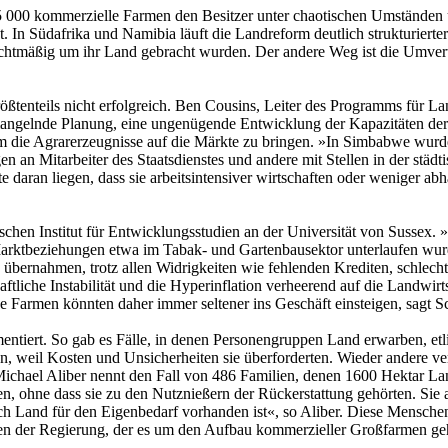
15 000 kommerzielle Farmen den Besitzer unter chaotischen Umstände
t. In Südafrika und Namibia läuft die Landreform deutlich strukturie
rechtmäßig um ihr Land gebracht wurden. Der andere Weg ist die Umver
rößtenteils nicht erfolgreich. Ben Cousins, Leiter des Programms für 
mangelnde Planung, eine ungenügende Entwicklung der Kapazitäten der
um die Agrarerzeugnisse auf die Märkte zu bringen. »In Simbabwe wurden
 an Mitarbeiter des Staatsdienstes und andere mit Stellen in der städt
te daran liegen, dass sie arbeitsintensiver wirtschaften oder weniger a
ischen Institut für Entwicklungsstudien an der Universität von Sussex. 
ktbeziehungen etwa im Tabak- und Gartenbausektor unterlaufen wurd
übernahmen, trotz allen Widrigkeiten wie fehlenden Krediten, schlech
haftliche Instabilität und die Hyperinflation verheerend auf die Landwir
 Farmen könnten daher immer seltener ins Geschäft einsteigen, sagt S
mentiert. So gab es Fälle, in denen Personengruppen Land erwarben, et
n, weil Kosten und Unsicherheiten sie überforderten. Wieder andere ver
Michael Aliber nennt den Fall von 486 Familien, denen 1600 Hektar 
lgten, ohne dass sie zu den Nutznießern der Rückerstattung gehörten. 
ch Land für den Eigenbedarf vorhanden ist«, so Aliber. Diese Mensche
gen der Regierung, der es um den Aufbau kommerzieller Großfarmen gehe