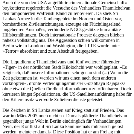
Auch die von den USA angeführte »internationale Gemeinschaft«
boykottierte regelrecht die Versuche des Verhandlers Thamilchelvan,
den ramponierten Waffenstillstand zu renovieren. Da stieß Sri
Lankas Armee in die Tamilengebiete im Norden und Osten vor,
bombardierte Zivileinrichtungen, erzeugte ein Flüchtlingselend
ungeheuren Ausmaßes, verhinderte NGO-gestützte humanitäre
Hilfsbemühungen. Doch internationale Proteste dagegen blieben
nahezu vollständig aus. Die Aggression schien willkommen in
Berlin wie in London und Washington, die LTTE wurde unter
»Terror« absorbiert und zum Abschuß freigegeben.
Die Liquidierung Thamilchelvans und fünf weiterer führender
»Tiger« in der nördlichen Stadt Kilolochchi war wohlgeplant. »Es
zeigt sich, daß unsere Informationen sehr genau sind (...) Wenn die
Zeit gekommen ist, werden wir uns einen nach dem anderen
vorknöpfen«, drohte Verteidigungsminister Gotabhaya Rajapaksa
ohne etwa die Quellen für die »Informationen« zu offenbaren. Doch
kursieren längst Spekulationen, die US-Satellitenaufklärung habe für
den Killereinsatz wertvolle Zuliefererdienste geleistet.
Die Zeichen in Sri Lanka stehen auf Krieg statt auf Frieden. Das
war im März 2005 noch nicht so. Damals plädierte Thamilchelvan
gegenüber junge Welt in Berlin eindringlich für Verhandlungen.
Nein, der Konflikt auf Sri Lanka kann niemals militärisch gelöst
werden, meinte er damals. Diese Position hat er am Freitag mit