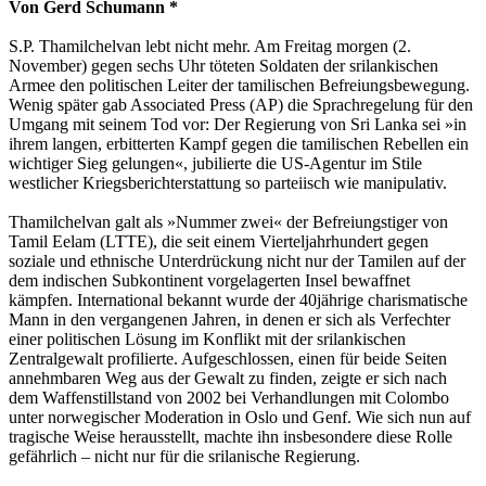
Von Gerd Schumann *
S.P. Thamilchelvan lebt nicht mehr. Am Freitag morgen (2.
November) gegen sechs Uhr töteten Soldaten der srilankischen
Armee den politischen Leiter der tamilischen Befreiungsbewegung.
Wenig später gab Associated Press (AP) die Sprachregelung für den
Umgang mit seinem Tod vor: Der Regierung von Sri Lanka sei »in
ihrem langen, erbitterten Kampf gegen die tamilischen Rebellen ein
wichtiger Sieg gelungen«, jubilierte die US-Agentur im Stile
westlicher Kriegsberichterstattung so parteiisch wie manipulativ.
Thamilchelvan galt als »Nummer zwei« der Befreiungstiger von
Tamil Eelam (LTTE), die seit einem Vierteljahrhundert gegen
soziale und ethnische Unterdrückung nicht nur der Tamilen auf der
dem indischen Subkontinent vorgelagerten Insel bewaffnet
kämpfen. International bekannt wurde der 40jährige charismatische
Mann in den vergangenen Jahren, in denen er sich als Verfechter
einer politischen Lösung im Konflikt mit der srilankischen
Zentralgewalt profilierte. Aufgeschlossen, einen für beide Seiten
annehmbaren Weg aus der Gewalt zu finden, zeigte er sich nach
dem Waffenstillstand von 2002 bei Verhandlungen mit Colombo
unter norwegischer Moderation in Oslo und Genf. Wie sich nun auf
tragische Weise herausstellt, machte ihn insbesondere diese Rolle
gefährlich – nicht nur für die srilanische Regierung.