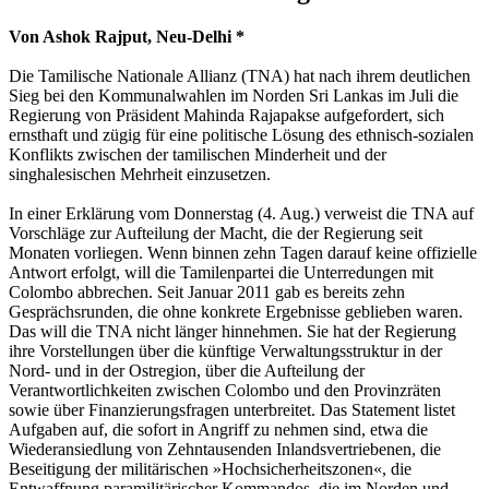
Von Ashok Rajput, Neu-Delhi *
Die Tamilische Nationale Allianz (TNA) hat nach ihrem deutlichen
Sieg bei den Kommunalwahlen im Norden Sri Lankas im Juli die
Regierung von Präsident Mahinda Rajapakse aufgefordert, sich
ernsthaft und zügig für eine politische Lösung des ethnisch-sozialen
Konflikts zwischen der tamilischen Minderheit und der
singhalesischen Mehrheit einzusetzen.
In einer Erklärung vom Donnerstag (4. Aug.) verweist die TNA auf
Vorschläge zur Aufteilung der Macht, die der Regierung seit
Monaten vorliegen. Wenn binnen zehn Tagen darauf keine offizielle
Antwort erfolgt, will die Tamilenpartei die Unterredungen mit
Colombo abbrechen. Seit Januar 2011 gab es bereits zehn
Gesprächsrunden, die ohne konkrete Ergebnisse geblieben waren.
Das will die TNA nicht länger hinnehmen. Sie hat der Regierung
ihre Vorstellungen über die künftige Verwaltungsstruktur in der
Nord- und in der Ostregion, über die Aufteilung der
Verantwortlichkeiten zwischen Colombo und den Provinzräten
sowie über Finanzierungsfragen unterbreitet. Das Statement listet
Aufgaben auf, die sofort in Angriff zu nehmen sind, etwa die
Wiederansiedlung von Zehntausenden Inlandsvertriebenen, die
Beseitigung der militärischen »Hochsicherheitszonen«, die
Entwaffnung paramilitärischer Kommandos, die im Norden und