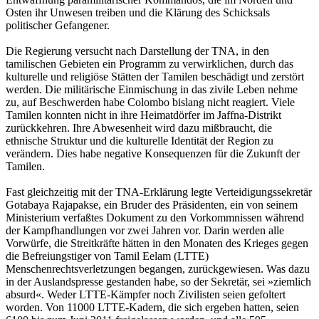
Osten ihr Unwesen treiben und die Klärung des Schicksals
politischer Gefangener.
Die Regierung versucht nach Darstellung der TNA, in den
tamilischen Gebieten ein Programm zu verwirklichen, durch das
kulturelle und religiöse Stätten der Tamilen beschädigt und zerstört
werden. Die militärische Einmischung in das zivile Leben nehme
zu, auf Beschwerden habe Colombo bislang nicht reagiert. Viele
Tamilen konnten nicht in ihre Heimatdörfer im Jaffna-Distrikt
zurückkehren. Ihre Abwesenheit wird dazu mißbraucht, die
ethnische Struktur und die kulturelle Identität der Region zu
verändern. Dies habe negative Konsequenzen für die Zukunft der
Tamilen.
Fast gleichzeitig mit der TNA-Erklärung legte Verteidigungssekretär
Gotabaya Rajapakse, ein Bruder des Präsidenten, ein von seinem
Ministerium verfaßtes Dokument zu den Vorkommnissen während
der Kampfhandlungen vor zwei Jahren vor. Darin werden alle
Vorwürfe, die Streitkräfte hätten in den Monaten des Krieges gegen
die Befreiungstiger von Tamil Eelam (LTTE)
Menschenrechtsverletzungen begangen, zurückgewiesen. Was dazu
in der Auslandspresse gestanden habe, so der Sekretär, sei »ziemlich
absurd«. Weder LTTE-Kämpfer noch Zivilisten seien gefoltert
worden. Von 11000 LTTE-Kadern, die sich ergeben hatten, seien