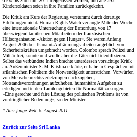
6100 bis zum Juni 2011 freigelassen worden, und alle 595
Kindersoldaten seien in ihre Familien zurückgekehrt.
Die Kritik am Kurs der Regierung verstummt durch derartige
Erklärungen nicht. Human Rights Watch verlangte Mitte der Woche
eine internationale Untersuchung der Ermordung von 17
überwiegend tamilischen Mitarbeitern der französischen
Hilfsorganisation »Aktion gegen Hunger«. Sie waren Anfang
August 2006 bei Tsunami-Aufräumungsarbeiten angeblich von
Sicherheitskräften umgebracht worden. Colombo sprach Polizei und
Militär frei, konnte und wollte aber die Täter nicht identifizieren.
Selbst das verbündete Indien brachte unterdessen vorsichtige Kritik
an. Außenminister S. M. Krishna erklärte, er habe in Gesprächen mit
srilankischen Politikern die Notwendigkeit unterstrichen, Vorwürfen
von Menschenrechtsverletzungen nachzugehen,
Notstandsverordnungen aufzuheben, humanitäre Aufgaben zu
erledigen und in den Tamilengebieten für Normalität zu sorgen.
»Eine gerechte und faire Lösung des politischen Problems ist von
vordringlicher Bedeutung«, so der Minister.
* Aus: junge Welt, 6. August 2011
Zurück zur Seite Sri Lanka