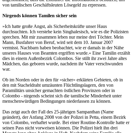
von tamilischen Geschäftsleuten Lösegeld zu erpressen.
Nirgends können Tamilen sicher sein
»Ich hatte große Angst, als Sicherheitskräfte unser Haus
durchsuchten. Ich verstehe kein Singhalesisch, wie es die Polizisten
sprechen. Mit mir zusammen leben nur meine drei Töchter. Mein
Mann, Busfahrer von Beruf, wird seit dem 10. Januar 2007
vermisst. Nachbarn haben beobachtet, wie er damals in der Nähe
unseres Hauses von Beamten ergriffen wurde.« Eine Tamilin erzählt
dies in einem Außenbezirk Colombos. Sie stillt ihr zwei Jahre altes
Mädchen, das geboren wurde, nachdem ihr Vater verschwunden
war.
Ob im Norden oder in den für »sicher« erklärten Gebieten, ob in
den mit Stacheldraht umzäunten Flüchtlingslagern, den von
Paramilitärs unsicher gemachten östlichen Provinzen oder in
Colombo - nirgends scheint sich die tamilische Minderheit unter
menschenwürdigen Bedingungen niederlassen zu können.
Das zeigt auch der Fall des 25-jährigen Sampanthan (Name
geändert), der Anfang 2008 von der Polizei in Petta, einem Bezirk
von Colombo, verhaftet wurde. Bei einer Routine-Kontrolle hatte er
seinen Pass nicht vorweisen können. Die Polizei hielt ihn drei