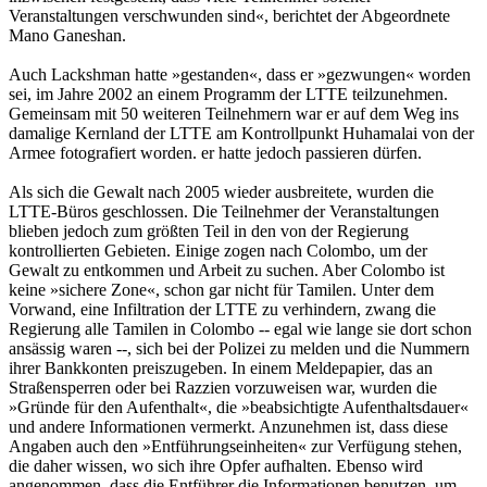
Veranstaltungen verschwunden sind«, berichtet der Abgeordnete
Mano Ganeshan.
Auch Lackshman hatte »gestanden«, dass er »gezwungen« worden
sei, im Jahre 2002 an einem Programm der LTTE teilzunehmen.
Gemeinsam mit 50 weiteren Teilnehmern war er auf dem Weg ins
damalige Kernland der LTTE am Kontrollpunkt Huhamalai von der
Armee fotografiert worden. er hatte jedoch passieren dürfen.
Als sich die Gewalt nach 2005 wieder ausbreitete, wurden die
LTTE-Büros geschlossen. Die Teilnehmer der Veranstaltungen
blieben jedoch zum größten Teil in den von der Regierung
kontrollierten Gebieten. Einige zogen nach Colombo, um der
Gewalt zu entkommen und Arbeit zu suchen. Aber Colombo ist
keine »sichere Zone«, schon gar nicht für Tamilen. Unter dem
Vorwand, eine Infiltration der LTTE zu verhindern, zwang die
Regierung alle Tamilen in Colombo -- egal wie lange sie dort schon
ansässig waren --, sich bei der Polizei zu melden und die Nummern
ihrer Bankkonten preiszugeben. In einem Meldepapier, das an
Straßensperren oder bei Razzien vorzuweisen war, wurden die
»Gründe für den Aufenthalt«, die »beabsichtigte Aufenthaltsdauer«
und andere Informationen vermerkt. Anzunehmen ist, dass diese
Angaben auch den »Entführungseinheiten« zur Verfügung stehen,
die daher wissen, wo sich ihre Opfer aufhalten. Ebenso wird
angenommen, dass die Entführer die Informationen benutzen, um