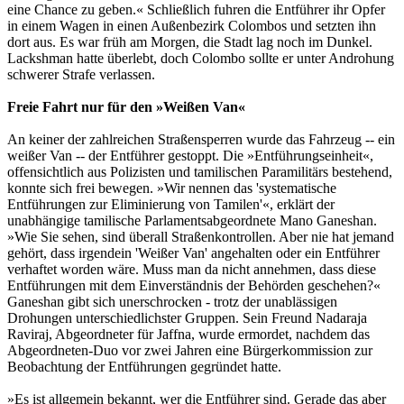
eine Chance zu geben.« Schließlich fuhren die Entführer ihr Opfer
in einem Wagen in einen Außenbezirk Colombos und setzten ihn
dort aus. Es war früh am Morgen, die Stadt lag noch im Dunkel.
Lackshman hatte überlebt, doch Colombo sollte er unter Androhung
schwerer Strafe verlassen.
Freie Fahrt nur für den »Weißen Van«
An keiner der zahlreichen Straßensperren wurde das Fahrzeug -- ein
weißer Van -- der Entführer gestoppt. Die »Entführungseinheit«,
offensichtlich aus Polizisten und tamilischen Paramilitärs bestehend,
konnte sich frei bewegen. »Wir nennen das 'systematische
Entführungen zur Eliminierung von Tamilen'«, erklärt der
unabhängige tamilische Parlamentsabgeordnete Mano Ganeshan.
»Wie Sie sehen, sind überall Straßenkontrollen. Aber nie hat jemand
gehört, dass irgendein 'Weißer Van' angehalten oder ein Entführer
verhaftet worden wäre. Muss man da nicht annehmen, dass diese
Entführungen mit dem Einverständnis der Behörden geschehen?«
Ganeshan gibt sich unerschrocken - trotz der unablässigen
Drohungen unterschiedlichster Gruppen. Sein Freund Nadaraja
Raviraj, Abgeordneter für Jaffna, wurde ermordet, nachdem das
Abgeordneten-Duo vor zwei Jahren eine Bürgerkommission zur
Beobachtung der Entführungen gegründet hatte.
»Es ist allgemein bekannt, wer die Entführer sind. Gerade das aber