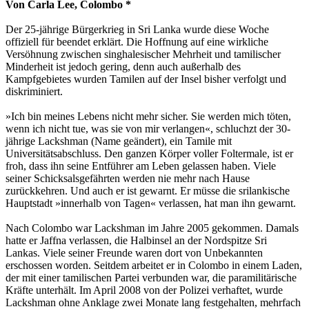
Von Carla Lee, Colombo *
Der 25-jährige Bürgerkrieg in Sri Lanka wurde diese Woche
offiziell für beendet erklärt. Die Hoffnung auf eine wirkliche
Versöhnung zwischen singhalesischer Mehrheit und tamilischer
Minderheit ist jedoch gering, denn auch außerhalb des
Kampfgebietes wurden Tamilen auf der Insel bisher verfolgt und
diskriminiert.
»Ich bin meines Lebens nicht mehr sicher. Sie werden mich töten,
wenn ich nicht tue, was sie von mir verlangen«, schluchzt der 30-
jährige Lackshman (Name geändert), ein Tamile mit
Universitätsabschluss. Den ganzen Körper voller Foltermale, ist er
froh, dass ihn seine Entführer am Leben gelassen haben. Viele
seiner Schicksalsgefährten werden nie mehr nach Hause
zurückkehren. Und auch er ist gewarnt. Er müsse die srilankische
Hauptstadt »innerhalb von Tagen« verlassen, hat man ihn gewarnt.
Nach Colombo war Lackshman im Jahre 2005 gekommen. Damals
hatte er Jaffna verlassen, die Halbinsel an der Nordspitze Sri
Lankas. Viele seiner Freunde waren dort von Unbekannten
erschossen worden. Seitdem arbeitet er in Colombo in einem Laden,
der mit einer tamilischen Partei verbunden war, die paramilitärische
Kräfte unterhält. Im April 2008 von der Polizei verhaftet, wurde
Lackshman ohne Anklage zwei Monate lang festgehalten, mehrfach