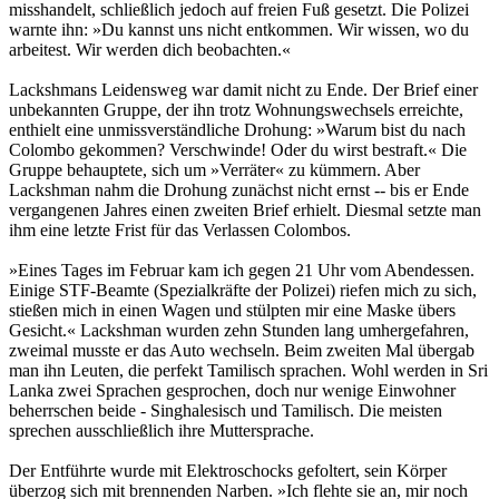
misshandelt, schließlich jedoch auf freien Fuß gesetzt. Die Polizei
warnte ihn: »Du kannst uns nicht entkommen. Wir wissen, wo du
arbeitest. Wir werden dich beobachten.«
Lackshmans Leidensweg war damit nicht zu Ende. Der Brief einer
unbekannten Gruppe, der ihn trotz Wohnungswechsels erreichte,
enthielt eine unmissverständliche Drohung: »Warum bist du nach
Colombo gekommen? Verschwinde! Oder du wirst bestraft.« Die
Gruppe behauptete, sich um »Verräter« zu kümmern. Aber
Lackshman nahm die Drohung zunächst nicht ernst -- bis er Ende
vergangenen Jahres einen zweiten Brief erhielt. Diesmal setzte man
ihm eine letzte Frist für das Verlassen Colombos.
»Eines Tages im Februar kam ich gegen 21 Uhr vom Abendessen.
Einige STF-Beamte (Spezialkräfte der Polizei) riefen mich zu sich,
stießen mich in einen Wagen und stülpten mir eine Maske übers
Gesicht.« Lackshman wurden zehn Stunden lang umhergefahren,
zweimal musste er das Auto wechseln. Beim zweiten Mal übergab
man ihn Leuten, die perfekt Tamilisch sprachen. Wohl werden in Sri
Lanka zwei Sprachen gesprochen, doch nur wenige Einwohner
beherrschen beide - Singhalesisch und Tamilisch. Die meisten
sprechen ausschließlich ihre Muttersprache.
Der Entführte wurde mit Elektroschocks gefoltert, sein Körper
überzog sich mit brennenden Narben. »Ich flehte sie an, mir noch