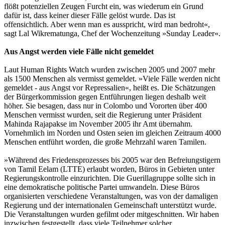
flößt potenziellen Zeugen Furcht ein, was wiederum ein Grund
dafür ist, dass keiner dieser Fälle gelöst wurde. Das ist
offensichtlich. Aber wenn man es ausspricht, wird man bedroht«,
sagt Lal Wikrematunga, Chef der Wochenzeitung »Sunday Leader«.
Aus Angst werden viele Fälle nicht gemeldet
Laut Human Rights Watch wurden zwischen 2005 und 2007 mehr
als 1500 Menschen als vermisst gemeldet. »Viele Fälle werden nicht
gemeldet - aus Angst vor Repressalien«, heißt es. Die Schätzungen
der Bürgerkommission gegen Entführungen liegen deshalb weit
höher. Sie besagen, dass nur in Colombo und Vororten über 400
Menschen vermisst wurden, seit die Regierung unter Präsident
Mahinda Rajapakse im November 2005 ihr Amt übernahm.
Vornehmlich im Norden und Osten seien im gleichen Zeitraum 4000
Menschen entführt worden, die große Mehrzahl waren Tamilen.
»Während des Friedensprozesses bis 2005 war den Befreiungstigern
von Tamil Eelam (LTTE) erlaubt worden, Büros in Gebieten unter
Regierungskontrolle einzurichten. Die Guerillagruppe sollte sich in
eine demokratische politische Partei umwandeln. Diese Büros
organisierten verschiedene Veranstaltungen, was von der damaligen
Regierung und der internationalen Gemeinschaft unterstützt wurde.
Die Veranstaltungen wurden gefilmt oder mitgeschnitten. Wir haben
inzwischen festgestellt, dass viele Teilnehmer solcher