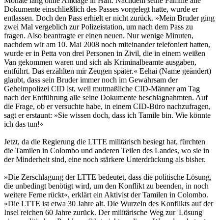
Monate lang ohne Anklage in Haft. Nachdem seine Familie alle
Dokumente einschließlich des Passes vorgelegt hatte, wurde er
entlassen. Doch den Pass erhielt er nicht zurück. »Mein Bruder ging
zwei Mal vergeblich zur Polizeistation, um nach dem Pass zu
fragen. Also beantragte er einen neuen. Nur wenige Minuten,
nachdem wir am 10. Mai 2008 noch miteinander telefoniert hatten,
wurde er in Petta von drei Personen in Zivil, die in einem weißen
Van gekommen waren und sich als Kriminalbeamte ausgaben,
entführt. Das erzählten mir Zeugen später.« Eehai (Name geändert)
glaubt, dass sein Bruder immer noch im Gewahrsam der
Geheimpolizei CID ist, weil mutmaßliche CID-Männer am Tag
nach der Entführung alle seine Dokumente beschlagnahmten. Auf
die Frage, ob er versuchte habe, in einem CID-Büro nachzufragen,
sagt er erstaunt: »Sie wissen doch, dass ich Tamile bin. Wie könnte
ich das tun!«
Jetzt, da die Regierung die LTTE militärisch besiegt hat, fürchten
die Tamilen in Colombo und anderen Teilen des Landes, wo sie in
der Minderheit sind, eine noch stärkere Unterdrückung als bisher.
»Die Zerschlagung der LTTE bedeutet, dass die politische Lösung,
die unbedingt benötigt wird, um den Konflikt zu beenden, in noch
weitere Ferne rückt«, erklärt ein Aktivist der Tamilen in Colombo.
»Die LTTE ist etwa 30 Jahre alt. Die Wurzeln des Konflikts auf der
Insel reichen 60 Jahre zurück. Der militärische Weg zur 'Lösung'