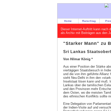
Home
Ratschlag
Pre
Dieser Internet-Auftritt kann nac
als Archiv mit Beiträgen aus den 
"Starker Mann" zu 
Sri Lankas Staatsoberh
Von Hilmar König *
Aus einer Position der Stärke ab
viertägigen Staatsbesuch in Indi
und die von ihm geführte Allianz
sieht Neu-Delhi in ihm den »star
Inselstaat lösen kann und muß. I
Lankas über die tamilischen Eela
und den Provinzen mehr Entsche
dem Osten, wo die meisten Tamil
des ethnischen Konflikts sollte n
Eine Delegation von Parlamenta
der Indien-Visite auf und versuc