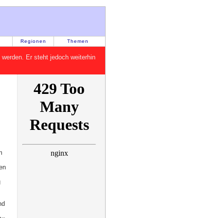
Regionen
Themen
rt werden. Er steht jedoch weiterhin
m
en
g
nd