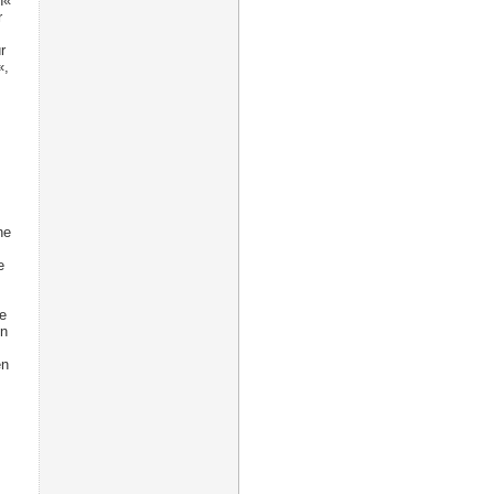
n«
r
r
«,
ne
e
e
on
en