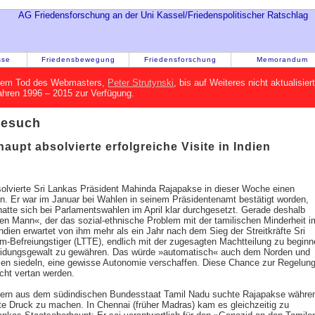
sse
Friedensbewegung
Friedensforschung
Memorandum
h dem Tod des Webmasters,
Peter Strutynski
, bis auf Weiteres nicht aktualisie
Jahren 1996 – 2015 zur Verfügung.
Besuch
aupt absolvierte erfolgreiche Visite in Indien
solvierte Sri Lankas Präsident Mahinda Rajapakse in dieser Woche einen
en. Er war im Januar bei Wahlen in seinem Präsidentenamt bestätigt worden,
 hatte sich bei Parlamentswahlen im April klar durchgesetzt. Gerade deshalb
ken Mann«, der das sozial-ethnische Problem mit der tamilischen Minderheit i
ndien erwartet von ihm mehr als ein Jahr nach dem Sieg der Streitkräfte Sri
m-Befreiungstiger (LTTE), endlich mit der zugesagten Machtteilung zu beginn
idungsgewalt zu gewähren. Das würde »automatisch« auch dem Norden und
en siedeln, eine gewisse Autonomie verschaffen. Diese Chance zur Regelun
icht vertan werden.
riern aus dem südindischen Bundesstaat Tamil Nadu suchte Rajapakse währe
hte Druck zu machen. In Chennai (früher Madras) kam es gleichzeitig zu