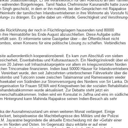
nkas Staatsoberhaupt: Er sei verantwortlich für den »Genozid an den Tamile
e währenden Bürgerkrieges. Tamil Nadus Chefminister Karunanidhi hatte zuvo
 Singh geschickt, in dem er ihn mahnte, bei den Gesprächen mit Rajapakse
eimkehr der tamilischen Inlandsvertriebenen in ihre Wohnorte als Vorstufe fü
elung« zu drängen. Es gehe dabei um »Würde, Gerechtigkeit und Versöhnung
 die Rückführung der noch in Flüchtlingslagern hausenden rund 80000
in ihre Heimatdörfer bis Ende August abzuschließen. Diese Aufgabe sollte
füllt sein. Er informierte seine Gastgeber über – der Öffentlichkeit nicht
ombos, einen Konsens für eine politische Lösung zu schaffen. Verbindliches
isite außerordentlich kooperationsbereit. Es kam zum Abschluß von sieben
icherheit, Eisenbahnbau und Kulturaustausch. Ein Niedrigzinskredit über ei
t von 20 Jahren soll Infrastrukturprojekte vor allem im kriegszerstörten Norden
ichen Trincomalee finanzieren. Indien baut 50000 Häuser für Inlandsvertrieben
Vereinbart wurde, den seit Jahrzehnten unterbrochenen Fährverkehr über die
Colombo und Tuticorin sowie zwischen Talaimannar und Rameswaram wieder
efseekabel von Südindien zur Stromversorgung des Nordens von Sri Lanka. Di
organisation für Frauen SEWA wird Kriegswitwen bei der sozialen Rehabilitati
ihandelsabkommen wurde aktualisiert. Zur Debatte steht jetzt ein
rschaftsabkommen. Indien wird ein Konsulat in Jaffna und eins im südlich
em Hintergrund kann Mahinda Rajapakse seinen Indien-Besuch als sehr
anka der Ausnahmezustand um einen weiteren Monat verlängert. Einige
ckert, beispielsweise die Machtbefugnisse des Militärs und der Polizei
M. Jayaratne begründete die aktuelle Entscheidung mit der »Gefahr einer
 im Norden und Osten. Im Gegensatz dazu erklärte er auf einer