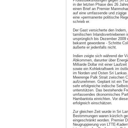
Protestbekundungen gegen Sri La
in der letzten Phase des 26 Jahr
einen Brief an Premier Manmohan
auf eine umfassende und zügige H
eine »permanente politische Reg
schrieb er.
Der Gast versicherte den Indern,
tamilischen Inlandsvertriebenen 
ursprünglich bis Dezember 2009 er
bekannt gewordene - Schritte Col
äußerte er jedenfalls nicht.
Indien zeigte sich während der V
Abkommen, darunter über Energies
Milliarde Dollar mit einer Laufzei
sowie ein Kohlekraftwerk im östl
im Norden und Osten Sri Lankas. 
Meerenge Palk Strait zwischen 
aufzunehmen. Geplant ist ein Ti
sehr erfolgreiche indische Selbst
unterstützen. Das bestehende Fre
umfassendes ökonomisches Partne
Hambantota einrichten. Vor dies
erfolgreich einschätzen.
Zur gleichen Zeit wurde in Sri L
Bestimmungen waren kürzlich gelo
eingeschränkt worden. Premier D.
Neugruppierung von LTTE-Kadern«