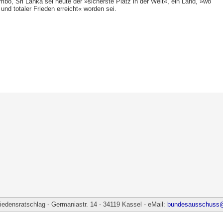
mbo, Sri Lanka sei heute der »sicherste Platz in der Welt«, ein Land, »wo
und totaler Frieden erreicht« worden sei.
densratschlag - Germaniastr. 14 - 34119 Kassel - eMail:
bundesausschuss@f