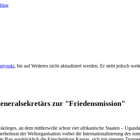
rutynski
, bis auf Weiteres nicht aktualisiert werden. Er steht jedoch we
eneralsekretärs zur "Friedensmission"
krieges, an dem mittlerweile schon vier afrikanische Staaten – Uganda
eitsrat der Weltorganisation vorbei die Internationalisierung des so
e Ban ausdrücklich die Entscheidung Kenias, sich mit eigenen Truppe