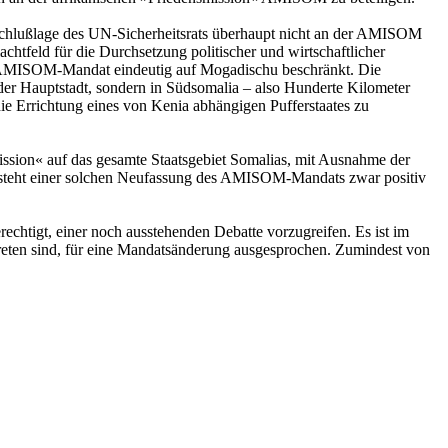
eschlußlage des UN-Sicherheitsrats überhaupt nicht an der AMISOM
feld für die Durchsetzung politischer und wirtschaftlicher
rte AMISOM-Mandat eindeutig auf Mogadischu beschränkt. Die
n der Hauptstadt, sondern in Südsomalia – also Hunderte Kilometer
ie Errichtung eines von Kenia abhängigen Pufferstaates zu
ssion« auf das gesamte Staatsgebiet Somalias, mit Ausnahme der
n steht einer solchen Neufassung des AMISOM-Mandats zwar positiv
rechtigt, einer noch ausstehenden Debatte vorzugreifen. Es ist im
treten sind, für eine Mandatsänderung ausgesprochen. Zumindest von