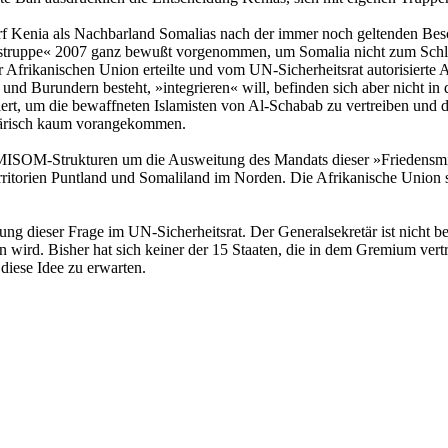
 darf Kenia als Nachbarland Somalias nach der immer noch geltenden B
truppe« 2007 ganz bewußt vorgenommen, um Somalia nicht zum Schlacht
der Afrikanischen Union erteilte und vom UN-Sicherheitsrat autorisie
 und Burundern besteht, »integrieren« will, befinden sich aber nicht i
ert, um die bewaffneten Islamisten von Al-Schabab zu vertreiben und d
itärisch kaum vorangekommen.
e AMISOM-Strukturen um die Ausweitung des Mandats dieser »Friedensmi
Territorien Puntland und Somaliland im Norden. Die Afrikanische Unio
ung dieser Frage im UN-Sicherheitsrat. Der Generalsekretär ist nicht be
 wird. Bisher hat sich keiner der 15 Staaten, die in dem Gremium ver
diese Idee zu erwarten.