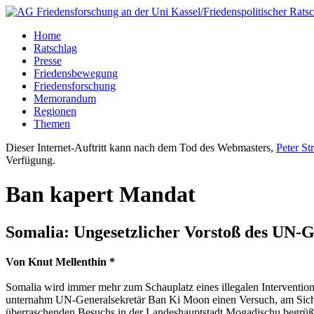
Home
Ratschlag
Presse
Friedensbewegung
Friedensforschung
Memorandum
Regionen
Themen
Dieser Internet-Auftritt kann nach dem Tod des Webmasters,
Peter St
Verfügung.
Ban kapert Mandat
Somalia: Ungesetzlicher Vorstoß des UN-G
Von Knut Mellenthin *
Somalia wird immer mehr zum Schauplatz eines illegalen Interventions
unternahm UN-Generalsekretär Ban Ki Moon einen Versuch, am Sicherh
überraschenden Besuchs in der Landeshauptstadt Mogadischu begrüßt