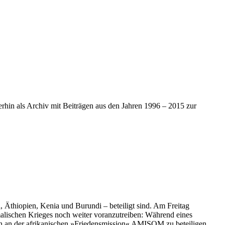
iterhin als Archiv mit Beiträgen aus den Jahren 1996 – 2015 zur
, Äthiopien, Kenia und Burundi – beteiligt sind. Am Freitag
malischen Krieges noch weiter voranzutreiben: Während eines
n an der afrikanischen »Friedensmission« AMISOM zu beteiligen.