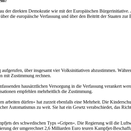
tem?
au der direkten Demokratie wie mit der Europäischen Bürgerinitiative. 
er die europäische Verfassung und über den Beitritt der Staaten zur
aufgerufen, über insgesamt vier Volksinitiativen abzustimmen. Währen
en mit Zustimmung rechnen.
 umfassenden hausärztlichen Versorgung in die Verfassung verankert we
isationen empfehlen mehrheitlich die Zustimmung.
rn arbeiten dürfen« hat zurzeit ebenfalls eine Mehrheit. Die Kindersch
lcher Automatismus zu weit. Sie hat ein Gesetz verabschiedet, das Richt
ampfjets des schwedischen Typs »Gripen«. Die Regierung will die Luftwa
zierung der umgerechnet 2,6 Milliarden Euro teuren Kampfjet-Bescha