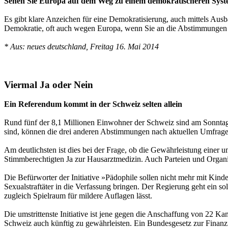
Sehen Sie Europa auf dem Weg zu einem demokratischeren Sys
Es gibt klare Anzeichen für eine Demokratisierung, auch mittels Ausb
Demokratie, oft auch wegen Europa, wenn Sie an die Abstimmungen üb
* Aus: neues deutschland, Freitag 16. Mai 2014
Viermal Ja oder Nein
Ein Referendum kommt in der Schweiz selten allein
Rund fünf der 8,1 Millionen Einwohner der Schweiz sind am Sonntag 
sind, können die drei anderen Abstimmungen nach aktuellen Umfrag
Am deutlichsten ist dies bei der Frage, ob die Gewährleistung einer
Stimmberechtigten Ja zur Hausarztmedizin. Auch Parteien und Organ
Die Befürworter der Initiative »Pädophile sollen nicht mehr mit Kinde
Sexualstraftäter in die Verfassung bringen. Der Regierung geht ein so
zugleich Spielraum für mildere Auflagen lässt.
Die umstrittenste Initiative ist jene gegen die Anschaffung von 22 K
Schweiz auch künftig zu gewährleisten. Ein Bundesgesetz zur Finan