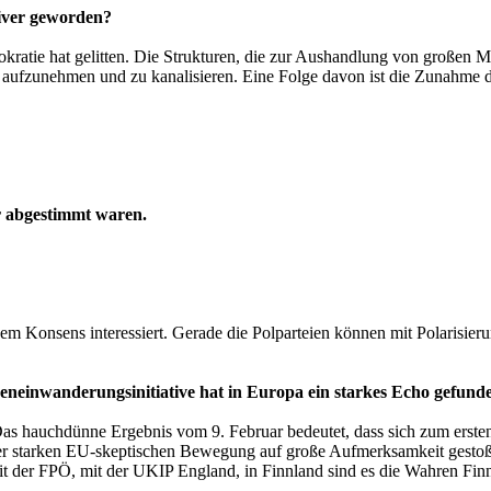
ativer geworden?
tie hat gelitten. Die Strukturen, die zur Aushandlung von großen Mehr
fzunehmen und zu kanalisieren. Eine Folge davon ist die Zunahme der V
r abgestimmt waren.
inem Konsens interessiert. Gerade die Polparteien können mit Polarisier
einwanderungsinitiative hat in Europa ein starkes Echo gefund
 Das hauchdünne Ergebnis vom 9. Februar bedeutet, dass sich zum erste
iner starken EU-skeptischen Bewegung auf große Aufmerksamkeit gestoß
mit der FPÖ, mit der UKIP England, in Finnland sind es die Wahren Finn