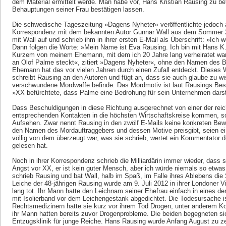
dem Material ermittelt werde. Man habe vor, Hans Kristian Rausing zu be
Behauptungen seiner Frau bestätigen lassen.
Die schwedische Tageszeitung »Dagens Nyheter« veröffentlichte jedoch
Korrespondenz mit dem bekannten Autor Gunnar Wall aus dem Sommer 
mit Wall auf und schrieb ihm in ihrer ersten E-Mail als Überschrift: »Ich
Dann folgen die Worte: »Mein Name ist Eva Rausing. Ich bin mit Hans K.
Kurzem von meinem Ehemann, mit dem ich 20 Jahre lang verheiratet war
an Olof Palme steckt«, zitiert »Dagens Nyheter«, ohne den Namen des B
Ehemann hat das vor vielen Jahren durch einen Zufall entdeckt. Dieses 
schreibt Rausing an den Autoren und fügt an, dass sie auch glaube zu wi
verschwundene Mordwaffe befinde. Das Mordmotiv ist laut Rausings Be
»XX befürchtete, dass Palme eine Bedrohung für sein Unternehmen darste
Dass Beschuldigungen in diese Richtung ausgerechnet von einer der reic
entsprechenden Kontakten in die höchsten Wirtschaftskreise kommen, so
Aufsehen. Zwar nennt Rausing in den zwölf E-Mails keine konkreten Bewe
den Namen des Mordauftraggebers und dessen Motive preisgibt, seien ei
völlig von dem überzeugt war, was sie schrieb, wertet ein Kommentator 
gelesen hat.
Noch in ihrer Korrespondenz schrieb die Milliardärin immer wieder, dass 
Angst vor XX, er ist kein guter Mensch, aber ich würde niemals so etwas
schrieb Rausing und bat Wall, halb im Spaß, im Falle ihres Ablebens die 
Leiche der 48-jährigen Rausing wurde am 9. Juli 2012 in ihrer Londoner V
lang tot. Ihr Mann hatte den Leichnam seiner Ehefrau einfach in eines de
mit Isolierband vor dem Leichengestank abgedichtet. Die Todesursache ist 
Rechtsmedizinern hatte sie kurz vor ihrem Tod Drogen, unter anderem 
ihr Mann hatten bereits zuvor Drogenprobleme. Die beiden begegneten sic
Entzugsklinik für junge Reiche. Hans Rausing wurde Anfang August zu z