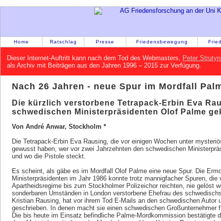
Home
Ratschlag
Presse
Friedensbewegung
Frie
Dieser Internet-Auftritt kann nach dem Tod des Webmasters,
Peter Strutyn
als Archiv mit Beiträgen aus den Jahren 1996 – 2015 zur Verfügung.
Nach 26 Jahren - neue Spur im Mordfall Pal
Die kürzlich verstorbene Tetrapack-Erbin Eva Rau
schwedischen Ministerpräsidenten Olof Palme g
Von André Anwar, Stockholm *
Die Tetrapack-Erbin Eva Rausing, die vor einigen Wochen unter myster
gewusst haben, wer vor zwei Jahrzehnten den schwedischen Ministerprä
und wo die Pistole steckt.
Es scheint, als gäbe es im Mordfall Olof Palme eine neue Spur. Die Er
Ministerpräsidenten im Jahr 1986 konnte trotz mannigfacher Spuren, die 
Apartheidsregime bis zum Stockholmer Polizeichor reichten, nie gelöst w
sonderbaren Umständen in London verstorbene Ehefrau des schwedisch
Kristian Rausing, hat vor ihrem Tod E-Mails an den schwedischen Autor
geschrieben. In denen macht sie einen schwedischen Großunternehmer fü
Die bis heute im Einsatz befindliche Palme-Mordkommission bestätigte 