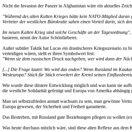
Nicht die Invasion der Panzer in Afghanistan wäre ein aktuelles Zeic
"Während des alten Kalten Krieges hätte kein NATO-Mitglied daran g
Vertreter der westlichen Bürokratie sahen einen Vorteil darin, sich de
Im neuen Kalten Krieg sind solche Geschäfte an der Tagesordnung"
,
basieren, nennt der Autor Schönfärberei.
Außer subtiler Taktik hat Lucas ein drastischeres Kriegsszenario zu b
verteidigen wären, stellt er ihren Symbolwert fest:
"Wenn sie dem russischen Druck nachgeben, wer wird dann der Nächste 
[...] Die Frage lautet: Wo wird das enden? Wenn Russland im Kaukas
Westeuropa? Stück für Stück erweitert der Kreml seinen Einflussberei
Wie wurde diese düstere Entwicklung möglich und was kann sie aufh
die westliche Solidarität gefestigt und Europa von Amerika abhängig 
Man sei selbstzufrieden anstatt wachsam zu sein, man gewönne Vertrau
Europa gewesen, der Sicherheit und Freiheit garantierte.
Das Bestreben, mit Russland gute Beziehungen pflegen zu wollen (ex
Was heute durchaus nützlich wäre, sind diese alten Reflexe aus dem 