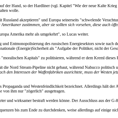
uf der Hand, so der Hardliner (vgl. Kapitel "Wie der neue Kalte Krieg
lten wolle.
 Russland akzeptieren" und Europa seinerseits "schwelende Verachtun
Amerikaner zustimmen, aber sie sollten sich vorsehen, diese auch öffe
ropa Amerika mehr als umgekehrt", so Lucas weiter.
ng und Entmonopolisierung des russischen Energiesektors sowie nach de
ionale (Energie)Sicherheit als "Aufgabe der Politiker, nicht der Gesch
 "moralischen Kapitals" zu politisieren, während er dem Kreml dieses R
die Nord Stream-Pipeline nicht gebaut, während Nabucco politisch unt
ch den Interessen der Waffenfabriken ausrichtete, muss der Westen je
Propaganda und Westenfeindlichkeit bezeichnet. Allerdings hält der Au
e von ihm nur "zögerlich" ausgetragen.
ärter und wirksamer bestraft werden könne. Der Ausschluss aus der G-8 
equenzen bis zum Ende zu durchdenken, weise allerdings auf einige nic