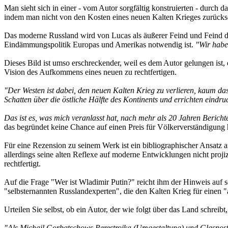
Man sieht sich in einer - vom Autor sorgfältig konstruierten - durch 
indem man nicht von den Kosten eines neuen Kalten Krieges zurücksc
Das moderne Russland wird von Lucas als äußerer Feind und Feind der 
Eindämmungspolitik Europas und Amerikas notwendig ist.
"Wir habe
Dieses Bild ist umso erschreckender, weil es dem Autor gelungen ist
Vision des Aufkommens eines neuen zu rechtfertigen.
"Der Westen ist dabei, den neuen Kalten Krieg zu verlieren, kaum d
Schatten über die östliche Hälfte des Kontinents und errichten eindr
Das ist es, was mich veranlasst hat, nach mehr als 20 Jahren Bericht
das begründet keine Chance auf einen Preis für Völkerverständigung h
Für eine Rezension zu seinem Werk ist ein bibliographischer Ansat
allerdings seine alten Reflexe auf moderne Entwicklungen nicht proj
rechtfertigt.
Auf die Frage "Wer ist Wladimir Putin?" reicht ihm der Hinweis au
"selbsternannten Russlandexperten", die den Kalten Krieg für einen
Urteilen Sie selbst, ob ein Autor, der wie folgt über das Land schreib
"Als Michail Gorbatschows Perestroika (Umgestaltung) und Glasnost (