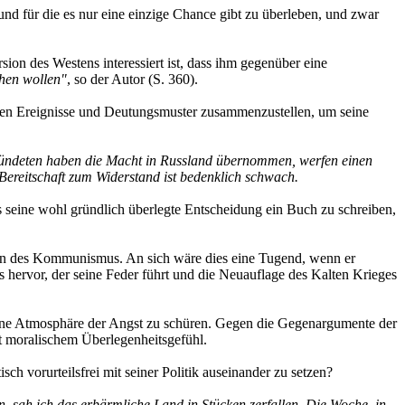
 und für die es nur eine einzige Chance gibt zu überleben, und zwar
ion des Westens interessiert ist, dass ihm gegenüber eine
chen wollen"
, so der Autor (S. 360).
enden Ereignisse und Deutungsmuster zusammenzustellen, um seine
erbündeten haben die Macht in Russland übernommen, werfen einen
 Bereitschaft zum Widerstand ist bedenklich schwach.
as seine wohl gründlich überlegte Entscheidung ein Buch zu schreiben,
zen des Kommunismus. An sich wäre dies eine Tugend, wenn er
 hervor, der seine Feder führt und die Neuauflage des Kalten Krieges
eine Atmosphäre der Angst zu schüren. Gegen die Gegenargumente der
t moralischem Überlegenheitsgefühl.
sch vorurteilsfrei mit seiner Politik auseinander zu setzen?
, sah ich das erbärmliche Land in Stücken zerfallen. Die Woche, in