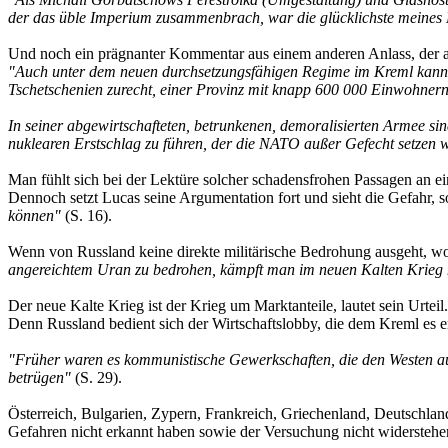
der das üble Imperium zusammenbrach, war die glücklichste meines
Und noch ein prägnanter Kommentar aus einem anderen Anlass, der al
"Auch unter dem neuen durchsetzungsfähigen Regime im Kreml kann Ru
Tschetschenien zurecht, einer Provinz mit knapp 600 000 Einwohnern a
In seiner abgewirtschafteten, betrunkenen, demoralisierten Armee si
nuklearen Erstschlag zu führen, der die NATO außer Gefecht setzen w
Man fühlt sich bei der Lektüre solcher schadensfrohen Passagen an ei
Dennoch setzt Lucas seine Argumentation fort und sieht die Gefahr, so
können"
(S. 16).
Wenn von Russland keine direkte militärische Bedrohung ausgeht, w
angereichtem Uran zu bedrohen, kämpft man im neuen Kalten Krieg 
Der neue Kalte Krieg ist der Krieg um Marktanteile, lautet sein Urte
Denn Russland bedient sich der Wirtschaftslobby, die dem Kreml es e
"Früher waren es kommunistische Gewerkschaften, die den Westen auf 
betrügen"
(S. 29).
Österreich, Bulgarien, Zypern, Frankreich, Griechenland, Deutschland,
Gefahren nicht erkannt haben sowie der Versuchung nicht widerstehen