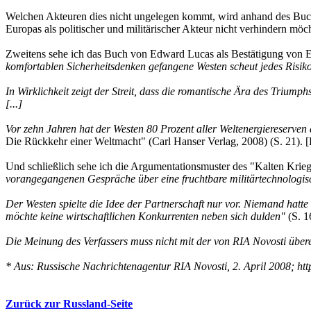
Welchen Akteuren dies nicht ungelegen kommt, wird anhand des Buch
Europas als politischer und militärischer Akteur nicht verhindern möc
Zweitens sehe ich das Buch von Edward Lucas als Bestätigung von 
komfortablen Sicherheitsdenken gefangene Westen scheut jedes Risiko 
In Wirklichkeit zeigt der Streit, dass die romantische Ära des Triump
[...]
Vor zehn Jahren hat der Westen 80 Prozent aller Weltenergiereserven 
Die Rückkehr einer Weltmacht" (Carl Hanser Verlag, 2008) (S. 21). [
Und schließlich sehe ich die Argumentationsmuster des "Kalten Krie
vorangegangenen Gespräche über eine fruchtbare militärtechnologi
Der Westen spielte die Idee der Partnerschaft nur vor. Niemand hatte
möchte keine wirtschaftlichen Konkurrenten neben sich dulden"
(S. 1
Die Meinung des Verfassers muss nicht mit der von RIA Novosti über
* Aus: Russische Nachrichtenagentur RIA Novosti, 2. April 2008; http
Zurück zur Russland-Seite