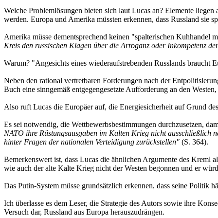
Welche Problemlösungen bieten sich laut Lucas an? Elemente liegen a
werden. Europa und Amerika müssten erkennen, dass Russland sie spa
Amerika müsse dementsprechend keinen "spalterischen Kuhhandel mit
Kreis den russischen Klagen über die Arroganz oder Inkompetenz der 
Warum? "Angesichts eines wiederaufstrebenden Russlands braucht Eu
Neben den rational vertretbaren Forderungen nach der Entpolitisieru
Buch eine sinngemäß entgegengesetzte Aufforderung an den Westen, nat
Also ruft Lucas die Europäer auf, die Energiesicherheit auf Grund des
Es sei notwendig, die Wettbewerbsbestimmungen durchzusetzen, damit 
NATO ihre Rüstungsausgaben im Kalten Krieg nicht ausschließlich na
hinter Fragen der nationalen Verteidigung zurückstellen"
(S. 364).
Bemerkenswert ist, dass Lucas die ähnlichen Argumente des Kreml als 
wie auch der alte Kalte Krieg nicht der Westen begonnen und er würd
Das Putin-System müsse grundsätzlich erkennen, dass seine Politik h
Ich überlasse es dem Leser, die Strategie des Autors sowie ihre Kons
Versuch dar, Russland aus Europa herauszudrängen.