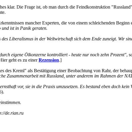
es klar. Die Frage ist, ob man durch die Feindkonstruktion "Russlan
hte.
Erkenntnissen mancher Experten, die von einem schleichenden Beginn
und ist in Panik geraten.
hs des Liberalismus in der Weltwirtschaft sich dem Ende zuneigt. Wir s
durch eigene Ölkonzerne kontrolliert - heute nur noch zehn Prozent"
, 
Hier geht es zu einer
Rezension
.]
ges des Kreml" als Bestätigung einer Beobachtung von Rahr, der behau
sche Zusammenarbeit mit Russland, unter anderem im Rahmen der NAT
 ernsthaft vor, sie in die Praxis umzusetzen. Es bestand eben doch kei
6).
einstimmen.
://de.rian.ru