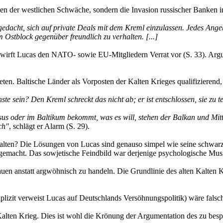
hen der westlichen Schwäche, sondern die Invasion russischer Banken in
edacht, sich auf private Deals mit dem Kreml einzulassen. Jedes Ang
m Ostblock gegenüber freundlich zu verhalten. [...]
 wirft Lucas den NATO- sowie EU-Mitgliedern Verrat vor (S. 33). Arg
ieten. Baltische Länder als Vorposten der Kalten Krieges qualifizierend
sein? Den Kreml schreckt das nicht ab; er ist entschlossen, sie zu tei
us oder im Baltikum bekommt, was es will, stehen der Balkan und Mitt
ch"
, schlägt er Alarm (S. 29).
alten? Die Lösungen von Lucas sind genauso simpel wie seine schwar
gemacht. Das sowjetische Feindbild war derjenige psychologische Muske
en anstatt argwöhnisch zu handeln. Die Grundlinie des alten Kalten Kr
plizit verweist Lucas auf Deutschlands Versöhnungspolitik) wäre fals
Kalten Krieg. Dies ist wohl die Krönung der Argumentation des zu bes