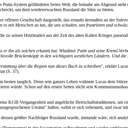
das Putin-System gefährdeten freien Welt, die beinahe am Abgrund steht
hreckt, um dem wiedererwachten Russland die Stirn zu bieten.
offenen Gesellschaft dargestellt, das erstarkt dermaßen an der Subvers
n es mit Menschen zu tun, die uns schaden, uns frustrieren und schwä
, die zu seinen Hetztiraden aus der Zeit des alten Kalten Krieges pass
ass er ihn als solchen erkannt hat. Wladimir Putin und seine Kreml-V
ucksvolle Brückenköpfe in den wichtigsten westlichen Ländern. Und die
erstattung über die Region nun dieses Buch zu schreiben"
, erklärt Luc
at (S. 37).
z am besten tauglich. Denn sein ganzes Leben widmete Lucas dem Stür
izieren würde. Schon auf den ersten Seiten sticht sein Kommunismushass
f seine KGB-Vergangenheit und angebliche Herrschaftstraditionen, um 
 "ausgesprochenen Unsinn" halten, wehrt er sich vehement, und zwar mi
t, dessen größter Nachfolger Russland wurde, imstande wäre, sich analyti
Transparenz) in der Sowjetunion aufleuchteten und wieder verblassten