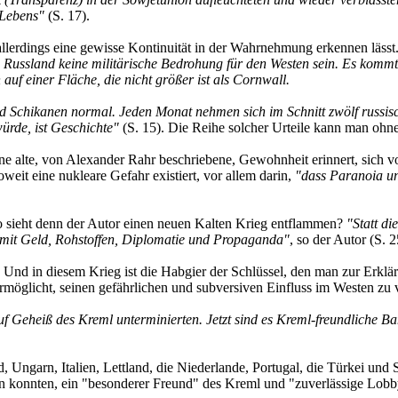
 Lebens"
(S. 17).
lerdings eine gewisse Kontinuität in der Wahrnehmung erkennen lässt
ssland keine militärische Bedrohung für den Westen sein. Es kommt j
uf einer Fläche, die nicht größer ist als Cornwall.
nd Schikanen normal. Jeden Monat nehmen sich im Schnitt zwölf russisc
ürde, ist Geschichte"
(S. 15). Die Reihe solcher Urteile kann man ohn
ne alte, von Alexander Rahr beschriebene, Gewohnheit erinnert, sich v
weit eine nukleare Gefahr existiert, vor allem darin,
"dass Paranoia u
o sieht denn der Autor einen neuen Kalten Krieg entflammen?
"Statt di
mit Geld, Rohstoffen, Diplomatie und Propaganda"
, so der Autor (S. 2
il. Und in diesem Krieg ist die Habgier der Schlüssel, den man zur Erk
rmöglicht, seinen gefährlichen und subversiven Einfluss im Westen zu 
Geheiß des Kreml unterminierten. Jetzt sind es Kreml-freundliche Ban
 Ungarn, Italien, Lettland, die Niederlande, Portugal, die Türkei und S
 konnten, ein "besonderer Freund" des Kreml und "zuverlässige Lobby r