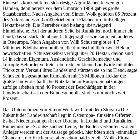
Einerseits konzentrieren sich riesige Agrarflächen in wenigen
Händen, denn bereits vor dem Umbruch 1989 gab es große
Staatsbetriebe. Nach Angaben von Simon Wolk gehören 85 Prozent
des Ackerlandes zu Großbetrieben mit Flächen im fünfstelligen
Hektarbereich. Die Betreiber sind bislang überwiegend
Einheimische. Auf der anderen Seite ist Rumänien noch immer ein
Land, das so stark kleinbäuerlich geprägt ist wie kaum ein anderes
in Osteuropa. Nach Angaben von Willi Schuster gibt es 4,7
Millionen Kleinbauernfamilien, die durchschnittlich zwei Hektar
bewirtschaften. Schuster selbst verfügt über 20 Hektar, davon sind
14 in seinem Eigentum. Ausländische Geschäftemacher und
korrupte Behördenvertreter überredeten kleine Landwirte mit üblen
Tricks zum Verkauf ihres Landes und stürzten sie so ins Elend, sagte
Schuster. Insgesamt hat Rumänien mit 15 Millionen Hektar die
größte landwirtschaftliche Nutzfläche in Europa. Schätzungen
zufolge arbeiten rund 40 Prozent der Beschäftigten in der
Landwirtschaft – in der Bundesrepublik sind es nur noch zwei
Prozent.
Das Unternehmen von Simon Wolk wirbt mit dem Slogan »Die
Zukunft der Landwirtschaft liegt in Osteuropa« für seine Offerten.
Es hat Niederlassungen in der Ukraine, in Lettland und Rumänien.
Einheimische »Scouts« suchen Leute, die Boden verkaufen wollen.
Anleger werden mit der Aussage gelockt, hier böten sich »einmalige
Chancen«, der Kuchen sei aber schon bald verteilt. Wolks Firma