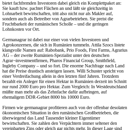
bietet fachfremden Investoren dabei gleich ein Komplettpaket an:
Sie kauft bzw. pachtet Flächen an und läßt sie gleichzeitig in
Lohnarbeit bewirtschaften, tritt also nicht nur als Makler auf,
sondern auch als Betreiber von Agrarbetrieben. Sie preist die
Fruchtbarkeit der rumänischen Scholle – und die geringen
Lohnkosten vor Ort.
Germanagrar ist dabei nur einer von vielen Investoren und
Agrokonzernen, die sich in Rumänien tummeln. Attila Szocs listete
klangvolle Namen auf: Rabobank, Prio Foods, First Farms, Agrarius
AG – der zweite Rumänien-Spezialist unter den deutschen
Agrar¬investmentfirmen, Pharos Financial Group, Smithfield,
Ingleby Company – und so fort. Die enorme Nachfrage nach Land
hat die Preise drastisch ansteigen lassen. Willi Schuster spricht von
einer Verdreifachung allein in den letzten fünf Jahren. Trotzdem
bezahlt ein Anleger für einen Hektar in Rumänien derzeit im Schnitt
nur rund 2000 Euro pro Hektar. Zum Vergleich: In Westdeutschland
müßte man mehr als das Zehnfache dafür aufbringen, auf
ehemaligem DDR-Gebiet 8000 bis 10000 Euro.
Firmen wie germanagrar profitieren auch von der offenbar desolaten
ökonomischen Situation in den rumänischen Großbetrieben, die
überwiegend das Land Tausender kleiner Eigentümer
bewirtschaften. Sie zahlen den Verpächtern immer seltener den
vereinbarten Zins oder gleich gar nichts mehr. In dieser Lage sind