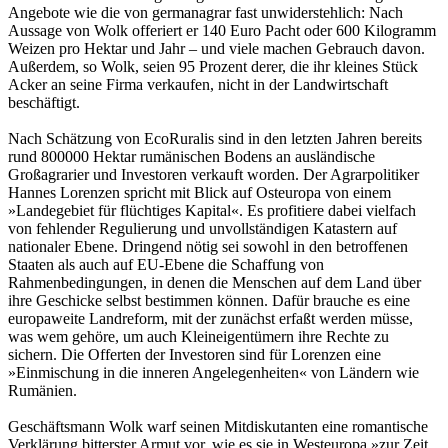
Angebote wie die von germanagrar fast unwiderstehlich: Nach
Aussage von Wolk offeriert er 140 Euro Pacht oder 600 Kilogramm
Weizen pro Hektar und Jahr – und viele machen Gebrauch davon.
Außerdem, so Wolk, seien 95 Prozent derer, die ihr kleines Stück
Acker an seine Firma verkaufen, nicht in der Landwirtschaft
beschäftigt.
Nach Schätzung von EcoRuralis sind in den letzten Jahren bereits
rund 800000 Hektar rumänischen Bodens an ausländische
Großagrarier und Investoren verkauft worden. Der Agrarpolitiker
Hannes Lorenzen spricht mit Blick auf Osteuropa von einem
»Landegebiet für flüchtiges Kapital«. Es profitiere dabei vielfach
von fehlender Regulierung und unvollständigen Katastern auf
nationaler Ebene. Dringend nötig sei sowohl in den betroffenen
Staaten als auch auf EU-Ebene die Schaffung von
Rahmenbedingungen, in denen die Menschen auf dem Land über
ihre Geschicke selbst bestimmen können. Dafür brauche es eine
europaweite Landreform, mit der zunächst erfaßt werden müsse,
was wem gehöre, um auch Kleineigentümern ihre Rechte zu
sichern. Die Offerten der Investoren sind für Lorenzen eine
»Einmischung in die inneren Angelegenheiten« von Ländern wie
Rumänien.
Geschäftsmann Wolk warf seinen Mitdiskutanten eine romantische
Verklärung bitterster Armut vor, wie es sie in Westeuropa »zur Zeit