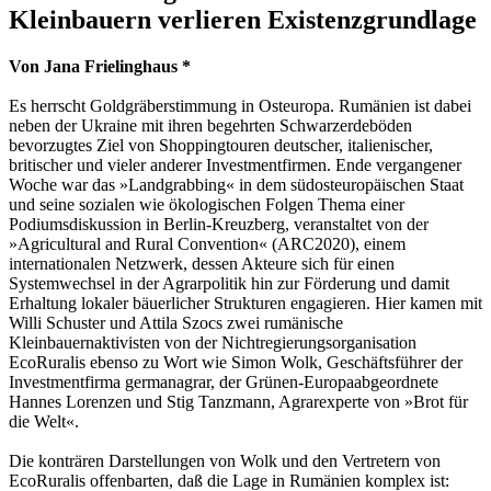
Kleinbauern verlieren Existenzgrundlage
Von Jana Frielinghaus *
Es herrscht Goldgräberstimmung in Osteuropa. Rumänien ist dabei
neben der Ukraine mit ihren begehrten Schwarzerdeböden
bevorzugtes Ziel von Shoppingtouren deutscher, italienischer,
britischer und vieler anderer Investmentfirmen. Ende vergangener
Woche war das »Landgrabbing« in dem südosteuropäischen Staat
und seine sozialen wie ökologischen Folgen Thema einer
Podiumsdiskussion in Berlin-Kreuzberg, veranstaltet von der
»Agricultural and Rural Convention« (ARC2020), einem
internationalen Netzwerk, dessen Akteure sich für einen
Systemwechsel in der Agrarpolitik hin zur Förderung und damit
Erhaltung lokaler bäuerlicher Strukturen engagieren. Hier kamen mit
Willi Schuster und Attila Szocs zwei rumänische
Kleinbauernaktivisten von der Nichtregierungsorganisation
EcoRuralis ebenso zu Wort wie Simon Wolk, Geschäftsführer der
Investmentfirma germanagrar, der Grünen-Europaabgeordnete
Hannes Lorenzen und Stig Tanzmann, Agrarexperte von »Brot für
die Welt«.
Die konträren Darstellungen von Wolk und den Vertretern von
EcoRuralis offenbarten, daß die Lage in Rumänien komplex ist: