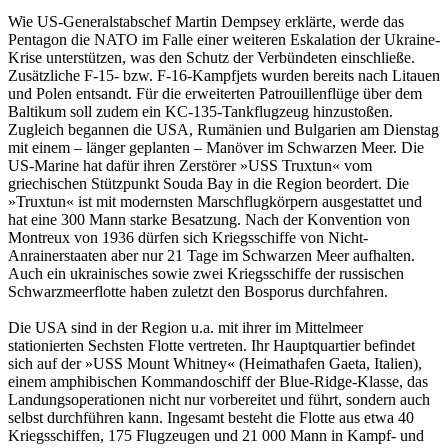
Wie US-Generalstabschef Martin Dempsey erklärte, werde das
Pentagon die NATO im Falle einer weiteren Eskalation der Ukraine-
Krise unterstützen, was den Schutz der Verbündeten einschließe.
Zusätzliche F-15- bzw. F-16-Kampfjets wurden bereits nach Litauen
und Polen entsandt. Für die erweiterten Patrouillenflüge über dem
Baltikum soll zudem ein KC-135-Tankflugzeug hinzustoßen.
Zugleich begannen die USA, Rumänien und Bulgarien am Dienstag
mit einem – länger geplanten – Manöver im Schwarzen Meer. Die
US-Marine hat dafür ihren Zerstörer »USS Truxtun« vom
griechischen Stützpunkt Souda Bay in die Region beordert. Die
»Truxtun« ist mit modernsten Marschflugkörpern ausgestattet und
hat eine 300 Mann starke Besatzung. Nach der Konvention von
Montreux von 1936 dürfen sich Kriegsschiffe von Nicht-
Anrainerstaaten aber nur 21 Tage im Schwarzen Meer aufhalten.
Auch ein ukrainisches sowie zwei Kriegsschiffe der russischen
Schwarzmeerflotte haben zuletzt den Bosporus durchfahren.
Die USA sind in der Region u.a. mit ihrer im Mittelmeer
stationierten Sechsten Flotte vertreten. Ihr Hauptquartier befindet
sich auf der »USS Mount Whitney« (Heimathafen Gaeta, Italien),
einem amphibischen Kommandoschiff der Blue-Ridge-Klasse, das
Landungsoperationen nicht nur vorbereitet und führt, sondern auch
selbst durchführen kann. Ingesamt besteht die Flotte aus etwa 40
Kriegsschiffen, 175 Flugzeugen und 21 000 Mann in Kampf- und