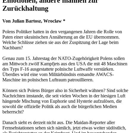
Emotionen, andere mahnen zur
Zurückhaltung
Von Julian Bartosz, Wroclaw *
Polens Politiker hatten in den vergangenen Jahren die Rolle von
Paten einer ukrainischen Annäherung an die EU übernommen.
Welche Schlüsse ziehen sie aus der Zuspitzung der Lage beim
Nachbarn?
Genau zum 15. Jahrestag der NATO-Zugehörigkeit Polens sollen
am Mittwoch zwölf Kampfjets aus den USA die mit 48 Maschinen
des Typs F-16 ausgestattete polnische Luftwaffe verstärken.
Überdies wird eine vom Militärbündnis entsandte AWACS-
Maschine im polnischen Luftraum patrouillieren.
Können sich Polens Bürger also in Sicherheit wähnen? Sind solche
Nachrichten imstande, die seit vielen Wochen in der hiesigen Luft
hängende Mischung von Euphorie und Hysterie aufzulösen, die
sowohl die offizielle Politik als auch die bürgerlichen Medien
beherrscht?
Danach sieht es derzeit nicht aus. Die Maidan-Reporter aller
Fernsehstationen sehen sich nämlich, jetzt etwas weiter südöstlich,