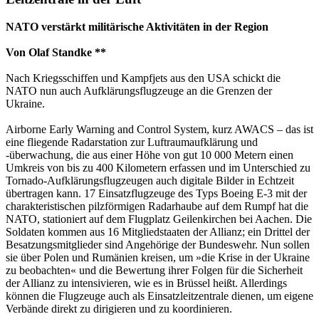
NATO verstärkt militärische Aktivitäten in der Region
Von Olaf Standke **
Nach Kriegsschiffen und Kampfjets aus den USA schickt die
NATO nun auch Aufklärungsflugzeuge an die Grenzen der
Ukraine.
Airborne Early Warning and Control System, kurz AWACS – das ist
eine fliegende Radarstation zur Luftraumaufklärung und
-überwachung, die aus einer Höhe von gut 10 000 Metern einen
Umkreis von bis zu 400 Kilometern erfassen und im Unterschied zu
Tornado-Aufklärungsflugzeugen auch digitale Bilder in Echtzeit
übertragen kann. 17 Einsatzflugzeuge des Typs Boeing E-3 mit der
charakteristischen pilzförmigen Radarhaube auf dem Rumpf hat die
NATO, stationiert auf dem Flugplatz Geilenkirchen bei Aachen. Die
Soldaten kommen aus 16 Mitgliedstaaten der Allianz; ein Drittel der
Besatzungsmitglieder sind Angehörige der Bundeswehr. Nun sollen
sie über Polen und Rumänien kreisen, um »die Krise in der Ukraine
zu beobachten« und die Bewertung ihrer Folgen für die Sicherheit
der Allianz zu intensivieren, wie es in Brüssel heißt. Allerdings
können die Flugzeuge auch als Einsatzleitzentrale dienen, um eigene
Verbände direkt zu dirigieren und zu koordinieren.