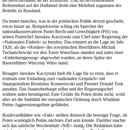
als Berichterstatter an der Krimfront. Und im bevorstehenden
Referendum auf der Halbinsel droht eine Mehrheit zugunsten des
Beitritts zu Russland.
Da mutet manches, was in der polnischen Politik derzeit geschieht,
etwas bizarr an. Beispielsweise schlug ein Sprecher der
nationalkonservativen Partei Recht und Gerechtigkeit (PiS) vor,
seinen Parteichef Jaroslaw Kaczynski zum Chef einer Regierung der
»Nationalen Einheit« zu berufen. Das erinnert an die Lage im Jahr
1920, als die »Horden« des sowjetischen Heerführers Michail
Tuchatschewski vor den Toren Warschaus standen und unter einer
»Einheitsregierung« abgewehrt wurden, an deren Spitze der
Bauernführer Wincenty Witos stand.
Besagter Jarosław Kaczynski hielt die Lage für so ernst, dass er
erstmals eine Einladung zum »nationalen Gespräch« mit
Staatspräsident Bronislaw Komorowski und Premier Donald Tusk
annahm. Das Staatsoberhaupt selbst und der Regierungschef
wirkten indes beruhigend: Eine Gefahr für Polen drohe nicht, wohl
aber sei die Stabilität der europäischen Ordnung durch Wladimir
Putins Aggressionsgelüste gefährdet.
Boulevardblätter wie »Fakt« stellten dennoch die besorgte Frage, ob
Polen womöglich Putins nächstes Ziel sein könnte. Darüber machte
sich das satirische Wochenblatt »NIE« lustig: Die Redaktion habe