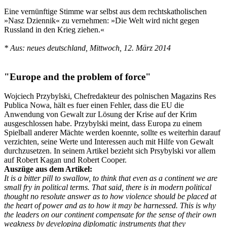
Eine vernünftige Stimme war selbst aus dem rechtskatholischen
»Nasz Dziennik« zu vernehmen: »Die Welt wird nicht gegen
Russland in den Krieg ziehen.«
* Aus: neues deutschland, Mittwoch, 12. März 2014
"Europe and the problem of force"
Wojciech Przybylski, Chefredakteur des polnischen Magazins Res
Publica Nowa, hält es fuer einen Fehler, dass die EU die
Anwendung von Gewalt zur Lösung der Krise auf der Krim
ausgeschlossen habe. Przybylski meint, dass Europa zu einem
Spielball anderer Mächte werden koennte, sollte es weiterhin darauf
verzichten, seine Werte und Interessen auch mit Hilfe von Gewalt
durchzusetzen. In seinem Artikel bezieht sich Prsybylski vor allem
auf Robert Kagan und Robert Cooper.
Auszüge aus dem Artikel:
It is a bitter pill to swallow, to think that even as a continent we are
small fry in political terms. That said, there is in modern political
thought no resolute answer as to how violence should be placed at
the heart of power and as to how it may be harnessed. This is why
the leaders on our continent compensate for the sense of their own
weakness by developing diplomatic instruments that they