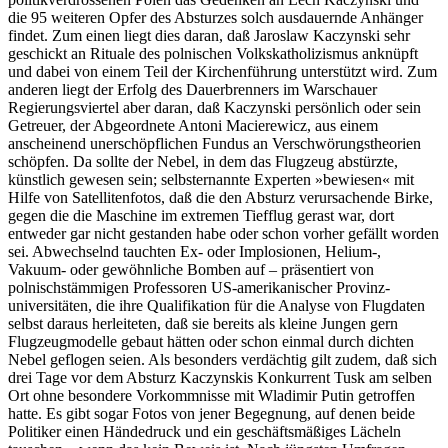
die 95 weiteren Opfer des Absturzes solch ausdauernde Anhänger
findet. Zum einen liegt dies daran, daß Jaroslaw Kaczynski sehr
geschickt an Rituale des polnischen Volkskatholizismus anknüpft
und dabei von einem Teil der Kirchenführung unterstützt wird. Zum
anderen liegt der Erfolg des Dauerbrenners im Warschauer
Regierungsviertel aber daran, daß Kaczynski persönlich oder sein
Getreuer, der Abgeordnete Antoni Macierewicz, aus einem
anscheinend unerschöpflichen Fundus an Verschwörungstheorien
schöpfen. Da sollte der Nebel, in dem das Flugzeug abstürzte,
künstlich gewesen sein; selbsternannte Experten »bewiesen« mit
Hilfe von Satellitenfotos, daß die den Absturz verursachende Birke,
gegen die die Maschine im extremen Tiefflug gerast war, dort
entweder gar nicht gestanden habe oder schon vorher gefällt worden
sei. Abwechselnd tauchten Ex- oder Implosionen, Helium-,
Vakuum- oder gewöhnliche Bomben auf – präsentiert von
polnischstämmigen Professoren US-amerikanischer Provinz­
universitäten, die ihre Qualifikation für die Analyse von Flugdaten
selbst daraus herleiteten, daß sie bereits als kleine Jungen gern
Flugzeugmodelle gebaut hätten oder schon einmal durch dichten
Nebel geflogen seien. Als besonders verdächtig gilt zudem, daß sich
drei Tage vor dem Absturz Kaczynskis Konkurrent Tusk am selben
Ort ohne besondere Vorkommnisse mit Wladimir Putin getroffen
hatte. Es gibt sogar Fotos von jener Begegnung, auf denen beide
Politiker einen Händedruck und ein geschäftsmäßiges Lächeln