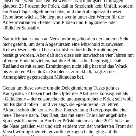
tauschen – wenn das kein Beweis ist. Nach jüngsten Umfragen
glauben 23 Prozent der Polen, daß in Smolensk kein Unfall, sondern
ein Anschlag stattgefunden habe, und die Anhängerzahl dieser
Hypothese wächst. Sie liegt nur wenig unter den Werten für die
Antwortvarianten »Fehler von Piloten und Fluglotsen« oder
»üblicher Saustall«.
Natürlich hat es auch an Verschwörungstheorien der anderen Seite
nicht gefehlt, um dem Abgestürzten eine Mitschuld zuzuweisen.
Keine dieser steilen Thesen ist bisher durch die Ermittlungen
bestätigt worden. Aber daß sich diese seit inzwischen vier Jahren mit
offenem Ende hinziehen, hat ihre Blüte sicher begünstigt. Daß
Rußland es mit seinen Ermittlungen nicht eilig hat und das Wrack
bis zu deren Abschluß in Smolensk zurückhält, trägt zu der
Atmosphäre gegenseitigen Mißtrauens bei.
Genau um diese sowie um die Delegitimierung Tusks geht es
Kaczynski. Er bezeichnet die Opfer des Absturzes konsequent als
»Gefallene« – der entsprechende unausgesprochene Krieg soll wohl
mit Rußland toben – und verlangt, sie »gebührend« zu ehren.
Aktuell schob die konservative Tageszeitung Rzeczpospolita eine
neue Theorie nach. Das Blatt, das mit einer Ente über angebliche
Sprengstoffspuren an Bord der Präsidentenmaschine 2012 böse auf
die Nase gefallen war und sich seitdem von der vordersten Front der
Verschwörungstheoretiker zurückgezogen hatte, ging auf die