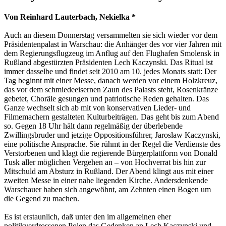
Von Reinhard Lauterbach, Nekielka *
Auch an diesem Donnerstag versammelten sie sich wieder vor dem
Präsidentenpalast in Warschau: die Anhänger des vor vier Jahren mit
dem Regierungsflugzeug im Anflug auf den Flughafen Smolensk in
Rußland abgestürzten Präsidenten Lech Kaczynski. Das Ritual ist
immer dasselbe und findet seit 2010 am 10. jedes Monats statt: Der
Tag beginnt mit einer Messe, danach werden vor einem Holzkreuz,
das vor dem schmiedeeisernen Zaun des Palasts steht, Rosenkränze
gebetet, Choräle gesungen und patriotische Reden gehalten. Das
Ganze wechselt sich ab mit von konservativen Lieder- und
Filmemachern gestalteten Kulturbeiträgen. Das geht bis zum Abend
so. Gegen 18 Uhr hält dann regelmäßig der überlebende
Zwillingsbruder und jetzige Oppositionsführer, Jaroslaw Kaczynski,
eine politische Ansprache. Sie rühmt in der Regel die Verdienste des
Verstorbenen und klagt die regierende Bürgerplattform von Donald
Tusk aller möglichen Vergehen an – von Hochverrat bis hin zur
Mitschuld am Absturz in Rußland. Der Abend klingt aus mit einer
zweiten Messe in einer nahe liegenden Kirche. Andersdenkende
Warschauer haben sich angewöhnt, am Zehnten einen Bogen um
die Gegend zu machen.
Es ist erstaunlich, daß unter den im allgemeinen eher
politikverdrossenen Polen das Gedenken an Lech Kaczynski und