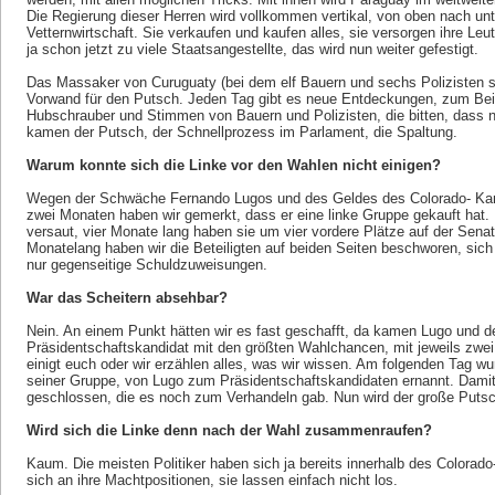
Die Regierung dieser Herren wird vollkommen vertikal, von oben nach unt
Vetternwirtschaft. Sie verkaufen und kaufen alles, sie versorgen ihre Leut
ja schon jetzt zu viele Staatsangestellte, das wird nun weiter gefestigt.
Das Massaker von Curuguaty (bei dem elf Bauern und sechs Polizisten sta
Vorwand für den Putsch. Jeden Tag gibt es neue Entdeckungen, zum Beis
Hubschrauber und Stimmen von Bauern und Polizisten, die bitten, dass n
kamen der Putsch, der Schnellprozess im Parlament, die Spaltung.
Warum konnte sich die Linke vor den Wahlen nicht einigen?
Wegen der Schwäche Fernando Lugos und des Geldes des Colorado- Kand
zwei Monaten haben wir gemerkt, dass er eine linke Gruppe gekauft hat.
versaut, vier Monate lang haben sie um vier vordere Plätze auf der Senatsl
Monatelang haben wir die Beteiligten auf beiden Seiten beschworen, sich 
nur gegenseitige Schuldzuweisungen.
War das Scheitern absehbar?
Nein. An einem Punkt hätten wir es fast geschafft, da kamen Lugo und der 
Präsidentschaftskandidat mit den größten Wahlchancen, mit jeweils zwei 
einigt euch oder wir erzählen alles, was wir wissen. Am folgenden Tag wur
seiner Gruppe, von Lugo zum Präsidentschaftskandidaten ernannt. Dami
geschlossen, die es noch zum Verhandeln gab. Nun wird der große Putsch
Wird sich die Linke denn nach der Wahl zusammenraufen?
Kaum. Die meisten Politiker haben sich ja bereits innerhalb des Colorad
sich an ihre Machtpositionen, sie lassen einfach nicht los.