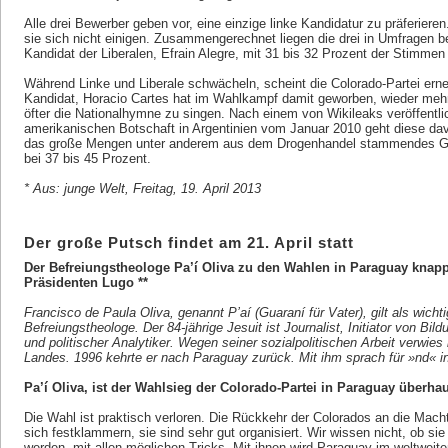
Alle drei Bewerber geben vor, eine einzige linke Kandidatur zu präferiere
sie sich nicht einigen. Zusammengerechnet liegen die drei in Umfragen 
Kandidat der Liberalen, Efrain Alegre, mit 31 bis 32 Prozent der Stimmen
Während Linke und Liberale schwächeln, scheint die Colorado-Partei erne
Kandidat, Horacio Cartes hat im Wahlkampf damit geworben, wieder mehr
öfter die Nationalhymne zu singen. Nach einem von Wikileaks veröffentl
amerikanischen Botschaft in Argentinien vom Januar 2010 geht diese dav
das große Mengen unter anderem aus dem Drogenhandel stammendes Gel
bei 37 bis 45 Prozent.
* Aus: junge Welt, Freitag, 19. April 2013
Der große Putsch findet am 21. April statt
Der Befreiungstheologe Pa’í Oliva zu den Wahlen in Paraguay knap
Präsidenten Lugo **
Francisco de Paula Oliva, genannt P’aí (Guaraní für Vater), gilt als wicht
Befreiungstheologe. Der 84-jährige Jesuit ist Journalist, Initiator von Bild
und politischer Analytiker. Wegen seiner sozialpolitischen Arbeit verwies
Landes. 1996 kehrte er nach Paraguay zurück. Mit ihm sprach für »nd« i
Pa’í Oliva, ist der Wahlsieg der Colorado-Partei in Paraguay überh
Die Wahl ist praktisch verloren. Die Rückkehr der Colorados an die Macht
sich festklammern, sie sind sehr gut organisiert. Wir wissen nicht, ob si
werden, mit allen möglichen Tricks. Mit ihnen wird Paraguay im weltweite