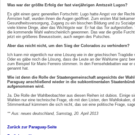
Was war der größte Erfolg der fast vierjährigen Amtszeit Lugos?
Es gibt einen ganz generellen Fortschritt: Lugo hatte Angst vor der Rec
Ärmsten half, wurden ihnen die Augen geöffnet. Zum ersten Mal bekamen
Gesundheitsversorgung, Zugang zu ein bisschen Bildung und zu Sozialpr
viele kleine Dinge, aber das Wichtigste war: Er hat das Tor aufgestoßen.
die kommende Wahl wahrscheinlich gewonnen. Das war die große Furcht d
jetzt ein größeres Bewusstsein, auch wegen des Putsches.
Aber das reicht nicht, um den Sieg der Colorados zu verhindern?
Ich kann mir eigentlich nur eine Lösung wie in der griechischen Tragödie
Oder es gäbe noch die Lösung, dass die Leute an der Wahlurne ganz bewu
zum Beispiel für Mario Ferreiro stimmen. In den Fernsehdebatten war er 
genannt hat.
Wie ist denn die Rolle der Staatengemeinschaft angesichts der Wahle
Paraguay anschließend wieder in die subkontinentalen Staaten
aufgenommen wird.
Ja. Die Rolle der Wahlbeobachter aus diesen Reihen ist dubios. Einige sin
Wahlen nur eine technische Frage, ob mit den Listen, den Wahllokalen, 
Stimmenkauf kümmern die sich nicht, das sei eine politische Frage, sage
** Aus: neues deutschland, Samstag, 20. April 2013
Zurück zur Paraguay-Seite