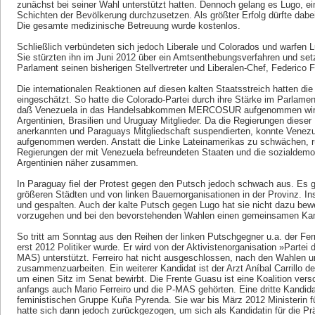
zunächst bei seiner Wahl unterstützt hatten. Dennoch gelang es Lugo, e
Schichten der Bevölkerung durchzusetzen. Als größter Erfolg dürfte dabe
Die gesamte medizinische Betreuung wurde kostenlos.
Schließlich verbündeten sich jedoch Liberale und Colorados und warfen 
Sie stürzten ihn im Juni 2012 über ein Amtsenthebungsverfahren und setz
Parlament seinen bisherigen Stellvertreter und Liberalen-Chef, Federico 
Die internationalen Reaktionen auf diesen kalten Staatsstreich hatten die
eingeschätzt. So hatte die Colorado-Partei durch ihre Stärke im Parlame
daß Venezuela in das Handelsabkommen ­MERCOSUR aufgenommen wird
Argentinien, Brasilien und Uruguay Mitglieder. Da die Regierungen dieser
anerkannten und Paraguays Mitgliedschaft suspendierten, konnte Venez
aufgenommen werden. Anstatt die Linke Lateinamerikas zu schwächen, rüc
Regierungen der mit Venezuela befreundeten Staaten und die sozialdemok
Argentinien näher zusammen.
In Paraguay fiel der Protest gegen den Putsch jedoch schwach aus. Es g
größeren Städten und von linken Bauernorganisationen in der Provinz. Ins
und gespalten. Auch der kalte Putsch gegen Lugo hat sie nicht dazu b
vorzugehen und bei den bevorstehenden Wahlen einen gemeinsamen Kand
So tritt am Sonntag aus den Reihen der linken Putschgegner u.a. der Fer
erst 2012 Politiker wurde. Er wird von der Aktivistenorganisation »Parte
MAS) unterstützt. Ferreiro hat nicht ausgeschlossen, nach den Wahlen u
zusammenzuarbeiten. Ein weiterer Kandidat ist der Arzt Aníbal Carrillo d
um einen Sitz im Senat bewirbt. Die Frente Guasu ist eine Koalition vers
anfangs auch Mario Ferreiro und die ­P-MAS gehörten. Eine dritte Kandidat
feministischen Gruppe Kuña Pyrenda. Sie war bis März 2012 Ministerin f
hatte sich dann jedoch zurückgezogen, um sich als Kandidatin für die Pr