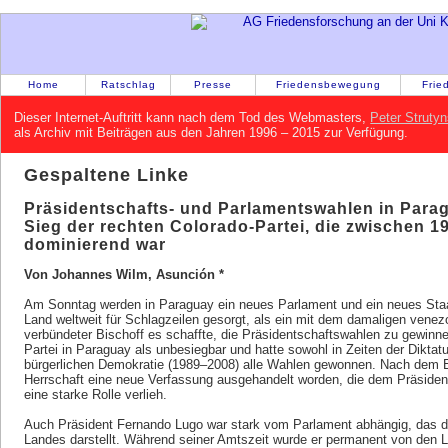
Home
Ratschlag
Presse
Friedensbewegung
Frie
Dieser Internet-Auftritt kann nach dem Tod des Webmasters,
Peter Strutyn
als Archiv mit Beiträgen aus den Jahren 1996 – 2015 zur Verfügung.
Gespaltene Linke
Präsidentschafts- und Parlamentswahlen in Paragu
Sieg der rechten Colorado-Partei, die zwischen 
dominierend war
Von Johannes Wilm, Asunción *
Am Sonntag werden in Paraguay ein neues Parlament und ein neues Staa
Land weltweit für Schlagzeilen gesorgt, als ein mit dem damaligen ven
verbündeter Bischoff es schaffte, die Präsidentschaftswahlen zu gewinnen
Partei in Paraguay als unbesiegbar und hatte sowohl in Zeiten der Diktat
bürgerlichen Demokratie (1989–2008) alle Wahlen gewonnen. Nach dem End
Herrschaft eine neue Verfassung ausgehandelt worden, die dem Präsid
eine starke Rolle verlieh.
Auch Präsident Fernando Lugo war stark vom Parlament abhängig, das d
Landes darstellt. Während seiner Amtszeit wurde er permanent von den Li