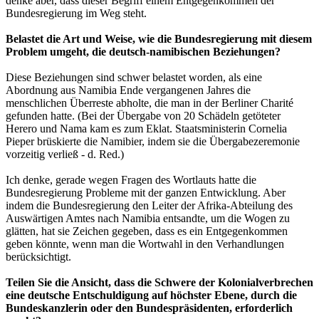
denke aber, dass dieser Begriff einem Entgegenkommen der
Bundesregierung im Weg steht.
Belastet die Art und Weise, wie die Bundesregierung mit diesem
Problem umgeht, die deutsch-namibischen Beziehungen?
Diese Beziehungen sind schwer belastet worden, als eine
Abordnung aus Namibia Ende vergangenen Jahres die
menschlichen Überreste abholte, die man in der Berliner Charité
gefunden hatte. (Bei der Übergabe von 20 Schädeln getöteter
Herero und Nama kam es zum Eklat. Staatsministerin Cornelia
Pieper brüskierte die Namibier, indem sie die Übergabezeremonie
vorzeitig verließ - d. Red.)
Ich denke, gerade wegen Fragen des Wortlauts hatte die
Bundesregierung Probleme mit der ganzen Entwicklung. Aber
indem die Bundesregierung den Leiter der Afrika-Abteilung des
Auswärtigen Amtes nach Namibia entsandte, um die Wogen zu
glätten, hat sie Zeichen gegeben, dass es ein Entgegenkommen
geben könnte, wenn man die Wortwahl in den Verhandlungen
berücksichtigt.
Teilen Sie die Ansicht, dass die Schwere der Kolonialverbrechen
eine deutsche Entschuldigung auf höchster Ebene, durch die
Bundeskanzlerin oder den Bundespräsidenten, erforderlich