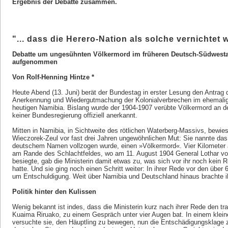
Ergebnis der Debatte zusammen.
"... dass die Herero-Nation als solche vernichtet
Debatte um ungesühnten Völkermord im früheren Deutsch-Südwestaf
aufgenommen
Von Rolf-Henning Hintze *
Heute Abend (13. Juni) berät der Bundestag in erster Lesung den Antrag 
Anerkennung und Wiedergutmachung der Kolonialverbrechen im ehemali
heutigen Namibia. Bislang wurde der 1904-1907 verübte Völkermord an 
keiner Bundesregierung offiziell anerkannt.
Mitten in Namibia, in Sichtweite des rötlichen Waterberg-Massivs, bewie
Wieczorek-Zeul vor fast drei Jahren ungewöhnlichen Mut: Sie nannte das,
deutschem Namen vollzogen wurde, einen »Völkermord«. Vier Kilometer a
am Rande des Schlachtfeldes, wo am 11. August 1904 General Lothar von
besiegte, gab die Ministerin damit etwas zu, was sich vor ihr noch kein 
hatte. Und sie ging noch einen Schritt weiter: In ihrer Rede vor den über
um Entschuldigung. Weit über Namibia und Deutschland hinaus brachte i
Politik hinter den Kulissen
Wenig bekannt ist indes, dass die Ministerin kurz nach ihrer Rede den tra
Kuaima Riruako, zu einem Gespräch unter vier Augen bat. In einem klei
versuchte sie, den Häuptling zu bewegen, nun die Entschädigungsklage 