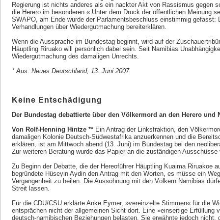
Regierung ist nichts anderes als ein nackter Akt von Rassismus gegen
die Herero im besonderen.« Unter dem Druck der öffentlichen Meinung se
SWAPO, am Ende wurde der Parlamentsbeschluss einstimmig gefasst: Di
Verhandlungen über Wiedergutmachung bereiterklären.
Wenn die Aussprache im Bundestag beginnt, wird auf der Zuschauertribü
Häuptling Riruako will persönlich dabei sein. Seit Namibias Unabhängigkei
Wiedergutmachung des damaligen Unrechts.
* Aus: Neues Deutschland, 13. Juni 2007
Keine Entschädigung
Der Bundestag debattierte über den Völkermord an den Herero und 
Von Rolf-Henning Hintze **
Ein Antrag der Linksfraktion, den Völkermo
damaligen Kolonie Deutsch-Südwestafrika anzuerkennen und die Bereits
erklären, ist am Mittwoch abend (13. Juni) im Bundestag bei den neolibe
Zur weiteren Beratung wurde das Papier an die zuständigen Ausschüsse 
Zu Beginn der Debatte, die der Hereoführer Häuptling Kuaima Riruakoe au
begründete Hüseyin Aydin den Antrag mit den Worten, es müsse ein We
Vergangenheit zu heilen. Die Aussöhnung mit den Völkern Namibias dürfe
Streit lassen.
Für die CDU/CSU erklärte Anke Eymer, »vereinzelte Stimmen« für die W
entsprächen nicht der allgemeinen Sicht dort. Eine »einseitige Erfüllun
deutsch-namibischen Beziehungen belasten. Sie erwähnte jedoch nicht,