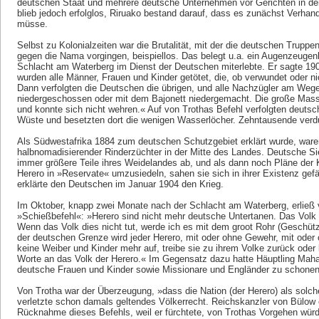
deutschen Staat und mehrere deutsche Unternehmen vor Gerichten in de
blieb jedoch erfolglos, Riruako bestand darauf, dass es zunächst Verha
müsse.
Selbst zu Kolonialzeiten war die Brutalität, mit der die deutschen Trupp
gegen die Nama vorgingen, beispiellos. Das belegt u.a. ein Augenzeugenb
Schlacht am Waterberg im Dienst der Deutschen miterlebte. Er sagte 190
wurden alle Männer, Frauen und Kinder getötet, die, ob verwundet oder ni
Dann verfolgten die Deutschen die übrigen, und alle Nachzügler am Weg
niedergeschossen oder mit dem Bajonett niedergemacht. Die große Mass
und konnte sich nicht wehren.« Auf von Trothas Befehl verfolgten deutsc
Wüste und besetzten dort die wenigen Wasserlöcher. Zehntausende verdu
Als Südwestafrika 1884 zum deutschen Schutzgebiet erklärt wurde, waren
halbnomadisierender Rinderzüchter in der Mitte des Landes. Deutsche S
immer größere Teile ihres Weidelandes ab, und als dann noch Pläne der 
Herero in »Reservate« umzusiedeln, sahen sie sich in ihrer Existenz ge
erklärte den Deutschen im Januar 1904 den Krieg.
Im Oktober, knapp zwei Monate nach der Schlacht am Waterberg, erließ 
»Schießbefehl«: »Herero sind nicht mehr deutsche Untertanen. Das Volk
Wenn das Volk dies nicht tut, werde ich es mit dem groot Rohr (Geschütz
der deutschen Grenze wird jeder Herero, mit oder ohne Gewehr, mit ode
keine Weiber und Kinder mehr auf, treibe sie zu ihrem Volke zurück oder
Worte an das Volk der Herero.« Im Gegensatz dazu hatte Häuptling Mahar
deutsche Frauen und Kinder sowie Missionare und Engländer zu schonen
Von Trotha war der Überzeugung, »dass die Nation (der Herero) als solc
verletzte schon damals geltendes Völkerrecht. Reichskanzler von Bülo
Rücknahme dieses Befehls, weil er fürchtete, von Trothas Vorgehen wü