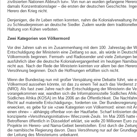
zivilisierten Nationen Abbruch tun«. Von nun an wurden gefangene Herero
damals Konzentrationslager – die ersten der deutschen Geschichte. Inge
Herero den Krieg nicht.
Denjenigen, die ihr Leben retten konnten, nahm die Kolonialverwaltung i
zu Schleuderpreisen an deutsche Siedler. Zudem wurde dem traditionellen
Haltung von Kühen verboten.
Zwei Kategorien von Völkermord
Vor drei Jahren sah es im Zusammenhang mit dem 100. Jahrestag der Wa
Entschuldigung der Ministerin eine Zeitlang so aus, als würde in Deutsch
Völkermords beginnen. Fernseh- und Radiosender und viele Zeitungen ber
ausführlich über die deutsche Kolonialvergangenheit im heutigen Namibi
nicht aus. Nach der Rede der Ministerin keimten vor allem bei den Herer
Versöhnung beginnen. Doch die Hoffnungen erfüllten sich nicht.
Wenn der Bundestag nun mit großer Verspätung eine Debatte führt, wie 
Völkermord aussehen könnte, ist das zu einem Teil auch das Verdienst z
(NRO). Als fast zwei Jahre nach der Entschuldigung der Ministerin die 
vorangekommen war, wandten sich die Informationsstelle Südliches Afrik
Südliches Afrika (KOSA) im Mai 2006 an die Öffentlichkeit. Die Nachfah
Recht auf materielle Entschädigung«, forderten sie. Der Bundesregierung 
erwecken, es gebe für sie »zwei Kategorien von Völkermord: einen mit
einen ohne« – abhängig offenbar von der Hautfarbe. Scharf kritisierten d
konzipierte »Versöhnungsinitiative« Wieczorek-Zeuls. Im Mai 2005 hatte 
Betroffenen öffentlich in Düsseldorf erklärt, sie wolle 20 Millionen Euro z
Projekte im Herero- und Nama-Gebiet bereitstellen. Erst durch die Zeitun
die namibische Regierung davon. Dass Versöhnung nur auf der Grundlag
der Leitung des Ministeriums unbekannt.