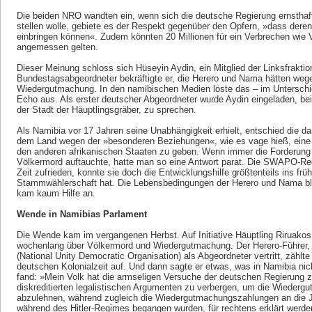
Die beiden NRO wandten ein, wenn sich die deutsche Regierung ernsthaft
stellen wolle, gebiete es der Respekt gegenüber den Opfern, »dass deren
einbringen können«. Zudem könnten 20 Millionen für ein Verbrechen wie 
angemessen gelten.
Dieser Meinung schloss sich Hüseyin Aydin, ein Mitglied der Linksfraktion
Bundestagsabgeordneter bekräftigte er, die Herero und Nama hätten weg
Wiedergutmachung. In den namibischen Medien löste das – im Unterschie
Echo aus. Als erster deutscher Abgeordneter wurde Aydin eingeladen, bei
der Stadt der Häuptlingsgräber, zu sprechen.
Als Namibia vor 17 Jahren seine Unabhängigkeit erhielt, entschied die 
dem Land wegen der »besonderen Beziehungen«, wie es vage hieß, eine 
den anderen afrikanischen Staaten zu geben. Wenn immer die Forderung
Völkermord auftauchte, hatte man so eine Antwort parat. Die SWAPO-Reg
Zeit zufrieden, konnte sie doch die Entwicklungshilfe größtenteils ins fr
Stammwählerschaft hat. Die Lebensbedingungen der Herero und Nama bli
kam kaum Hilfe an.
Wende in Namibias Parlament
Die Wende kam im vergangenen Herbst. Auf Initiative Häuptling Riruakos
wochenlang über Völkermord und Wiedergutmachung. Der Herero-Führer, 
(National Unity Democratic Organisation) als Abgeordneter vertritt, zählt
deutschen Kolonialzeit auf. Und dann sagte er etwas, was in Namibia nic
fand: »Mein Volk hat die armseligen Versuche der deutschen Regierung z
diskreditierten legalistischen Argumenten zu verbergen, um die Wieder
abzulehnen, während zugleich die Wiedergutmachungszahlungen an die Ju
während des Hitler-Regimes begangen wurden, für rechtens erklärt werde