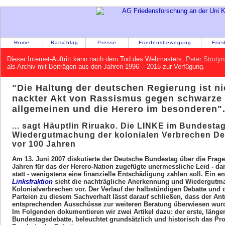
Home
Ratschlag
Presse
Friedensbewegung
Frie
Dieser Internet-Auftritt kann nach dem Tod des Webmasters,
Peter Strutyn
als Archiv mit Beiträgen aus den Jahren 1996 – 2015 zur Verfügung.
"Die Haltung der deutschen Regierung ist ni
nackter Akt von Rassismus gegen schwarze
allgemeinen und die Herero im besonderen".
... sagt Häuptlin Riruako. Die LINKE im Bundestag
Wiedergutmachung der kolonialen Verbrechen De
vor 100 Jahren
Am 13. Juni 2007 diskutierte der Deutsche Bundestag über die Frag
Jahren für das der Herero-Nation zugefügte unermessliche Leid - da
statt - wenigstens eine finanzielle Entschädigung zahlen soll. Ein 
Linksfraktion
sieht die nachträgliche Anerkennung und Wiedergutm
Kolonialverbrechen vor. Der Verlauf der halbstündigen Debatte und 
Parteien zu diesem Sachverhalt lässt darauf schließen, dass der Antr
entsprechenden Ausschüsse zur weiteren Beratung überwiesen wurd
Im Folgenden dokumentieren wir zwei Artikel dazu: der erste, länger
Bundestagsdebatte, beleuchtet grundsätzlich und historisch das Pro