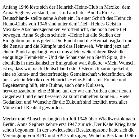
Anfang 1946 löste sich der Heinrich-Heine-Club in Mexiko, dem
Anna Seghers vorstand, auf. Und auch der Bund »Freies
Deutschland« stellte seine Arbeit ein. In einer Schrift des Heinrich-
Heine-Clubs von 1946 sind unter dem Titel »Heines Geist in
Mexiko« Abschiedsgedanken veröffentlicht, die noch heute tief
bewegen. Anna Seghers schrieb: »Heine hat alle Stadien der
Emigration mit uns geteilt. Die Flucht und die Heimatlosigkeit und
die Zensur und die Kämpfe und das Heimweh. Wir sind jetzt auf
einem Punkt angelangt, wo er uns allein weiterfahren lässt: die
endgültige Heimkehr.« Und die Schauspielerin Steffi Spira, die
ebenfalls in mexikanischer Emigration war, äußerte: »Mein Wunsch
ist es, dass wir, nach Deutschland oder Österreich zurückgekehrt,
eine so kunst- und theaterfreudige Gemeinschaft wiederfinden, die
uns - wie in Mexiko der Heinrich-Heine-Klub - mit Freude und
Begeisterung hilft, eine Bühne, auch ohne Kulissen,
hervorzuzaubern, eine Bühne, auf der wir am Aufbau einer neuen
Gegenwart und einer besseren Zukunft mithelfen können.« Viele
Gedanken und Wünsche für die Zukunft sind letztlich trotz aller
Mühe nicht Realität geworden.
Merker und Abusch gelangten im Juli 1946 über Wladiwostok nach
Berlin. Anna Seghers kehrte erst 1947 zurück. Der Kalte Krieg hatte
schon begonnen. In der sowjetischen Besatzungszone hatte sich die
Vereinigung von KPD und SPD vollzogen, Wilhelm Pieck und Otto