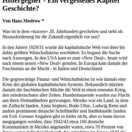
Hitlergegner - Ein vergessenes Kapitel
Geschichte?
Von Hans Modrow *
Was ist in dem »kurzen« 20. Jahrhundert geschehen und steht als
Herausforderung für die Zukunft eigentlich vor uns?
In den Jahren 1929/31 wurde die kapitalistische Welt von ihrer bis
dahin größten Wirtschaftskrise erschüttert. Es begann die Suche
nach Auswegen. In den USA kam es zum »New Deal«, heute wird
nach einem neuen »New Deal« gerufen. In Europa kam damals der
Faschismus an die Macht - in Italien und Deutschland.
Die gegenwärtige Finanz- und Wirtschaftskrise ist wie damals eine
Krise des globalen kapitalistischen Systems. Bekanntlich stürzten
damals die faschistischen Mächte die Welt in einen erneuten Krieg,
den mörderischsten aller Zeiten. Hunderttausende wurden zur Flucht
aus ihren Heimatländern gezwungen. Mexiko war ein Land, in dem
sie Zuflucht fanden. Anna Seghers, Bodo Uhse, Ludwig Renn und
andere prominente deutsche Schriftsteller und Intellektuelle fanden
ein Exil. Genaue Angaben gibt es leider nicht, aber es kann davon
ausgegangen werden, dass 1942/43 etwa 100 deutsche
Kommunisten in Mexiko angelandet waren, etwa 70 Prozent von