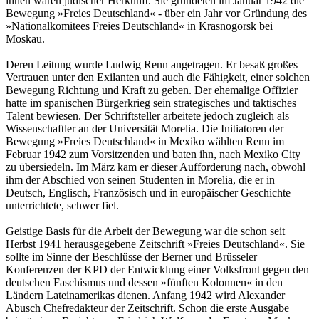
ihnen waren jüdischer Herkunft. Sie gründeten im Januar 1942 die
Bewegung »Freies Deutschland« - über ein Jahr vor Gründung des
»Nationalkomitees Freies Deutschland« in Krasnogorsk bei
Moskau.
Deren Leitung wurde Ludwig Renn angetragen. Er besaß großes
Vertrauen unter den Exilanten und auch die Fähigkeit, einer solchen
Bewegung Richtung und Kraft zu geben. Der ehemalige Offizier
hatte im spanischen Bürgerkrieg sein strategisches und taktisches
Talent bewiesen. Der Schriftsteller arbeitete jedoch zugleich als
Wissenschaftler an der Universität Morelia. Die Initiatoren der
Bewegung »Freies Deutschland« in Mexiko wählten Renn im
Februar 1942 zum Vorsitzenden und baten ihn, nach Mexiko City
zu übersiedeln. Im März kam er dieser Aufforderung nach, obwohl
ihm der Abschied von seinen Studenten in Morelia, die er in
Deutsch, Englisch, Französisch und in europäischer Geschichte
unterrichtete, schwer fiel.
Geistige Basis für die Arbeit der Bewegung war die schon seit
Herbst 1941 herausgegebene Zeitschrift »Freies Deutschland«. Sie
sollte im Sinne der Beschlüsse der Berner und Brüsseler
Konferenzen der KPD der Entwicklung einer Volksfront gegen den
deutschen Faschismus und dessen »fünften Kolonnen« in den
Ländern Lateinamerikas dienen. Anfang 1942 wird Alexander
Abusch Chefredakteur der Zeitschrift. Schon die erste Ausgabe