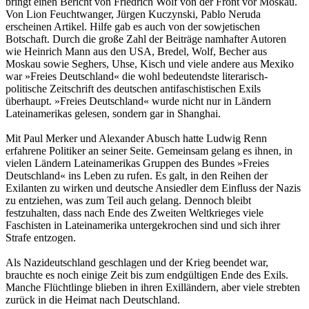
bringt einen Bericht von Friedrich Wolf von der Front vor Moskau.
Von Lion Feuchtwanger, Jürgen Kuczynski, Pablo Neruda
erscheinen Artikel. Hilfe gab es auch von der sowjetischen
Botschaft. Durch die große Zahl der Beiträge namhafter Autoren
wie Heinrich Mann aus den USA, Bredel, Wolf, Becher aus
Moskau sowie Seghers, Uhse, Kisch und viele andere aus Mexiko
war »Freies Deutschland« die wohl bedeutendste literarisch-
politische Zeitschrift des deutschen antifaschistischen Exils
überhaupt. »Freies Deutschland« wurde nicht nur in Ländern
Lateinamerikas gelesen, sondern gar in Shanghai.
Mit Paul Merker und Alexander Abusch hatte Ludwig Renn
erfahrene Politiker an seiner Seite. Gemeinsam gelang es ihnen, in
vielen Ländern Lateinamerikas Gruppen des Bundes »Freies
Deutschland« ins Leben zu rufen. Es galt, in den Reihen der
Exilanten zu wirken und deutsche Ansiedler dem Einfluss der Nazis
zu entziehen, was zum Teil auch gelang. Dennoch bleibt
festzuhalten, dass nach Ende des Zweiten Weltkrieges viele
Faschisten in Lateinamerika untergekrochen sind und sich ihrer
Strafe entzogen.
Als Nazideutschland geschlagen und der Krieg beendet war,
brauchte es noch einige Zeit bis zum endgültigen Ende des Exils.
Manche Flüchtlinge blieben in ihren Exilländern, aber viele strebten
zurück in die Heimat nach Deutschland.