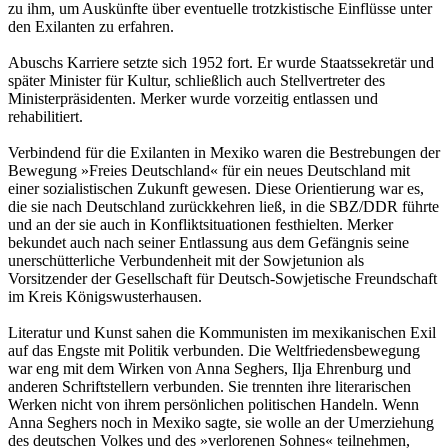
zu ihm, um Auskünfte über eventuelle trotzkistische Einflüsse unter
den Exilanten zu erfahren.
Abuschs Karriere setzte sich 1952 fort. Er wurde Staatssekretär und
später Minister für Kultur, schließlich auch Stellvertreter des
Ministerpräsidenten. Merker wurde vorzeitig entlassen und
rehabilitiert.
Verbindend für die Exilanten in Mexiko waren die Bestrebungen der
Bewegung »Freies Deutschland« für ein neues Deutschland mit
einer sozialistischen Zukunft gewesen. Diese Orientierung war es,
die sie nach Deutschland zurückkehren ließ, in die SBZ/DDR führte
und an der sie auch in Konfliktsituationen festhielten. Merker
bekundet auch nach seiner Entlassung aus dem Gefängnis seine
unerschütterliche Verbundenheit mit der Sowjetunion als
Vorsitzender der Gesellschaft für Deutsch-Sowjetische Freundschaft
im Kreis Königswusterhausen.
Literatur und Kunst sahen die Kommunisten im mexikanischen Exil
auf das Engste mit Politik verbunden. Die Weltfriedensbewegung
war eng mit dem Wirken von Anna Seghers, Ilja Ehrenburg und
anderen Schriftstellern verbunden. Sie trennten ihre literarischen
Werken nicht von ihrem persönlichen politischen Handeln. Wenn
Anna Seghers noch in Mexiko sagte, sie wolle an der Umerziehung
des deutschen Volkes und des »verlorenen Sohnes« teilnehmen,