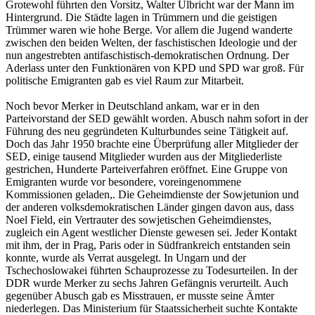
Grotewohl führten den Vorsitz, Walter Ulbricht war der Mann im
Hintergrund. Die Städte lagen in Trümmern und die geistigen
Trümmer waren wie hohe Berge. Vor allem die Jugend wanderte
zwischen den beiden Welten, der faschistischen Ideologie und der
nun angestrebten antifaschistisch-demokratischen Ordnung. Der
Aderlass unter den Funktionären von KPD und SPD war groß. Für
politische Emigranten gab es viel Raum zur Mitarbeit.
Noch bevor Merker in Deutschland ankam, war er in den
Parteivorstand der SED gewählt worden. Abusch nahm sofort in der
Führung des neu gegründeten Kulturbundes seine Tätigkeit auf.
Doch das Jahr 1950 brachte eine Überprüfung aller Mitglieder der
SED, einige tausend Mitglieder wurden aus der Mitgliederliste
gestrichen, Hunderte Parteiverfahren eröffnet. Eine Gruppe von
Emigranten wurde vor besondere, voreingenommene
Kommissionen geladen,. Die Geheimdienste der Sowjetunion und
der anderen volksdemokratischen Länder gingen davon aus, dass
Noel Field, ein Vertrauter des sowjetischen Geheimdienstes,
zugleich ein Agent westlicher Dienste gewesen sei. Jeder Kontakt
mit ihm, der in Prag, Paris oder in Südfrankreich entstanden sein
konnte, wurde als Verrat ausgelegt. In Ungarn und der
Tschechoslowakei führten Schauprozesse zu Todesurteilen. In der
DDR wurde Merker zu sechs Jahren Gefängnis verurteilt. Auch
gegenüber Abusch gab es Misstrauen, er musste seine Ämter
niederlegen. Das Ministerium für Staatssicherheit suchte Kontakte